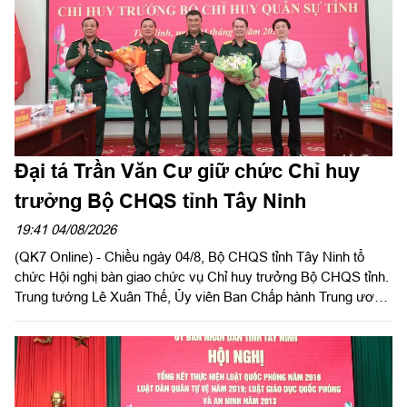
thắng”. Đồng chí Phạm Tấn Hòa, Phó chủ tịch UBND tỉnh Tây
Ninh, Trưởng ban Chỉ đạo về tìm kiếm, quy tập và xác định
danh tính hài cốt liệt sĩ tỉnh Tây Ninh chủ trì hội nghị.
Đại tá Trần Văn Cư giữ chức Chỉ huy
trưởng Bộ CHQS tỉnh Tây Ninh
19:41 04/08/2026
(QK7 Online) - Chiều ngày 04/8, Bộ CHQS tỉnh Tây Ninh tổ
chức Hội nghị bàn giao chức vụ Chỉ huy trưởng Bộ CHQS tỉnh.
Trung tướng Lê Xuân Thế, Ủy viên Ban Chấp hành Trung ương
Đảng, Ủy viên Quân ủy Trung ương, Phó Bí thư Đảng ủy, Tư
lệnh Quân khu 7 và đồng chí Nguyễn Văn Quyết, Ủy viên Ban
Chấp hành Trung ương Đảng, Bí thư Tỉnh ủy, Bí thư Đảng ủy
Quân sự tỉnh đồng chủ trì hội nghị.