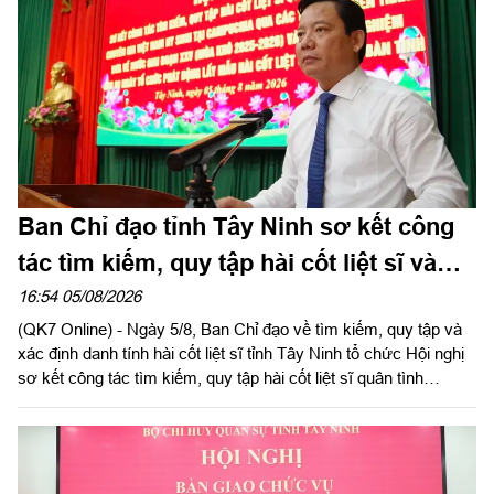
Ban Chỉ đạo tỉnh Tây Ninh sơ kết công
tác tìm kiếm, quy tập hài cốt liệt sĩ và
đẩy mạnh Chiến dịch 500 ngày đêm
16:54 05/08/2026
(QK7 Online) - Ngày 5/8, Ban Chỉ đạo về tìm kiếm, quy tập và
xác định danh tính hài cốt liệt sĩ tỉnh Tây Ninh tổ chức Hội nghị
sơ kết công tác tìm kiếm, quy tập hài cốt liệt sĩ quân tình
nguyện, chuyên gia Việt Nam hy sinh qua các thời kỳ chiến
tranh tại Campuchia đưa về nước giai đoạn XXV; rút kinh
nghiệm sau 60 ngày triển khai lấy mẫu hài cốt liệt sĩ; phát động
đợt thi đua cao điểm với chủ đề “350 ngày đêm thần tốc, quyết