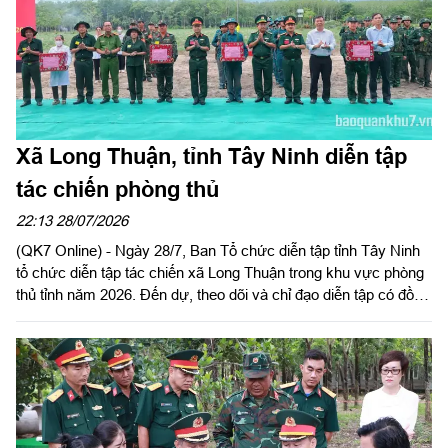
Xã Long Thuận, tỉnh Tây Ninh diễn tập
tác chiến phòng thủ
22:13 28/07/2026
(QK7 Online) - Ngày 28/7, Ban Tổ chức diễn tập tỉnh Tây Ninh
tổ chức diễn tập tác chiến xã Long Thuận trong khu vực phòng
thủ tỉnh năm 2026. Đến dự, theo dõi và chỉ đạo diễn tập có đồng
chí Nguyễn Hồng Sơn, Phó Chủ tịch HĐND tỉnh, Phó Trưởng
ban tổ chức diễn tập tỉnh; Đại tá Trần Đình Hưng, Phó Chỉ huy
trưởng, Tham mưu trưởng Bộ CHQS tỉnh, Ủy viên Ban Chỉ đạo
diễn tập tỉnh, Phó Trưởng ban thường trực Ban tổ chức diễn tập
tỉnh; Đại tá Phạm Ngọc Thạch, Phó Chỉ huy trưởng Bộ CHQS
tỉnh.