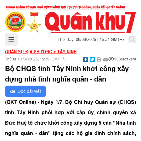
Mở menu chính
Thứ Bảy, 08/08/2026 | 16:34 GMT+7
QUÂN SỰ ĐỊA PHƯƠNG
>
TÂY NINH
Thứ tư, 01/07/2026, 15:39 (GMT+7)
903
lượt xem
Bộ CHQS tỉnh Tây Ninh khởi công xây
dựng nhà tình nghĩa quân - dân
Đọc bài viết
(QK7 Online) - Ngày 1/7, Bộ Chỉ huy Quân sự (CHQS)
tỉnh Tây Ninh phối hợp với cấp ủy, chính quyền xã
Đức Huệ tổ chức khởi công xây dựng 5 căn “Nhà tình
nghĩa quân - dân” tặng các hộ gia đình chính sách,