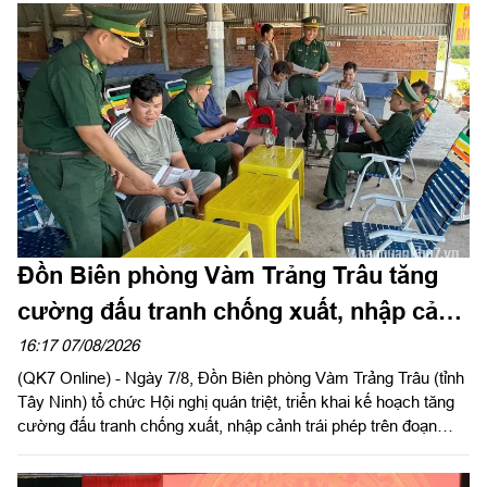
Đồn Biên phòng Vàm Trảng Trâu tăng
cường đấu tranh chống xuất, nhập cảnh
trái phép
16:17 07/08/2026
(QK7 Online) - Ngày 7/8, Đồn Biên phòng Vàm Trảng Trâu (tỉnh
Tây Ninh) tổ chức Hội nghị quán triệt, triển khai kế hoạch tăng
cường đấu tranh chống xuất, nhập cảnh trái phép trên đoạn
biên giới đơn vị quản lý.