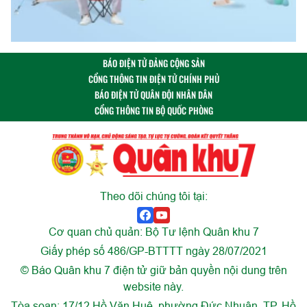
BÁO ĐIỆN TỬ ĐẢNG CỘNG SẢN
CỔNG THÔNG TIN ĐIỆN TỬ CHÍNH PHỦ
BÁO ĐIỆN TỬ QUÂN ĐỘI NHÂN DÂN
CỔNG THÔNG TIN BỘ QUỐC PHÒNG
Theo dõi chúng tôi tại:
Cơ quan chủ quản: Bộ Tư lệnh Quân khu 7
Giấy phép số 486/GP-BTTTT ngày 28/07/2021
© Báo Quân khu 7 điện tử giữ bản quyền nội dung trên
website này.
Tòa soạn: 17/12 Hồ Văn Huê, phường Đức Nhuận, TP. Hồ