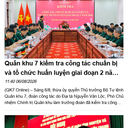
Quân khu 7 kiểm tra công tác chuẩn bị
và tổ chức huấn luyện giai đoạn 2 năm
2026 tại tỉnh Tây Ninh
11:40 06/08/2026
(QK7 Online) – Sáng 6/8, thừa ủy quyền Thủ trưởng Bộ Tư lệnh
Quân khu 7, đoàn công tác do Đại tá Nguyễn Văn Lộc, Phó Chủ
nhiệm Chính trị Quân khu làm trưởng đoàn đã kiểm tra công
tác chuẩn bị và tổ chức huấn luyện giai đoạn 2 năm 2026 tại
Trung đoàn 738 và Ban CHQS phường Tân An, Bộ CHQS tỉnh
Tây Ninh.