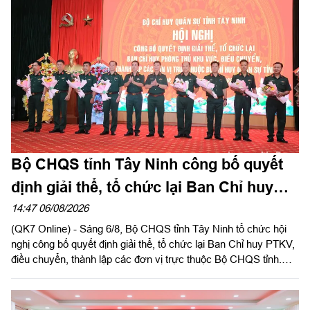
Bộ CHQS tỉnh Tây Ninh công bố quyết
định giải thể, tổ chức lại Ban Chỉ huy
phòng thủ khu vực
14:47 06/08/2026
(QK7 Online) - Sáng 6/8, Bộ CHQS tỉnh Tây Ninh tổ chức hội
nghị công bố quyết định giải thể, tổ chức lại Ban Chỉ huy PTKV,
điều chuyển, thành lập các đơn vị trực thuộc Bộ CHQS tỉnh.
Thừa ủy quyền của Bộ Tư lệnh Quân khu 7, Thiếu tướng Lê
Ngọc Hải, Phó Tham mưu trưởng Quân khu dự và phát biểu
chỉ đạo.