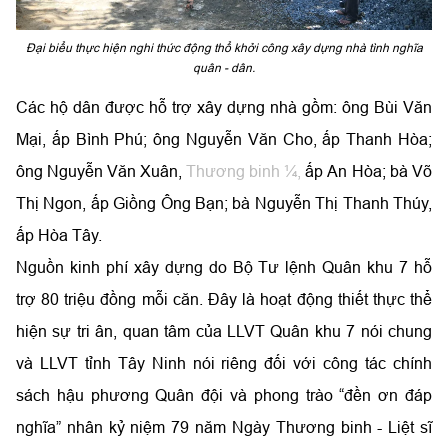
Đại biểu thực hiện nghi thức động thổ khởi công xây dựng nhà tình nghĩa
quân - dân.
Các hộ dân được hỗ trợ xây dựng nhà gồm: ông Bùi Văn
Mại, ấp Bình Phú; ông Nguyễn Văn Cho, ấp Thanh Hòa;
ông Nguyễn Văn Xuân,
Thương binh ¼,
ấp An Hòa; bà Võ
Thị Ngon, ấp Giồng Ông Bạn; bà Nguyễn Thị Thanh Thúy,
ấp Hòa Tây.
Nguồn kinh phí xây dựng do Bộ Tư lệnh Quân khu 7 hỗ
trợ 80 triệu đồng mỗi căn. Đây là hoạt động thiết thực thể
hiện sự tri ân, quan tâm của LLVT Quân khu 7 nói chung
và LLVT tỉnh Tây Ninh nói riêng đối với công tác chính
sách hậu phương Quân đội và phong trào “đền ơn đáp
nghĩa” nhân kỷ niệm 79 năm Ngày Thương binh - Liệt sĩ