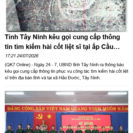
Tỉnh Tây Ninh kêu gọi cung cấp thông
tin tìm kiếm hài cốt liệt sĩ tại ấp Cầu
Vịnh, xã Hảo Đước
17:21 24/07/2026
(QK7 Online) - Ngày 24 - 7, UBND tỉnh Tây Ninh ra thông báo
kêu gọi cung cấp thông tin phục vụ công tác tìm kiếm hài cốt liệt
sĩ trên địa bàn tỉnh và tại xã Hảo Đước, Tây Ninh.