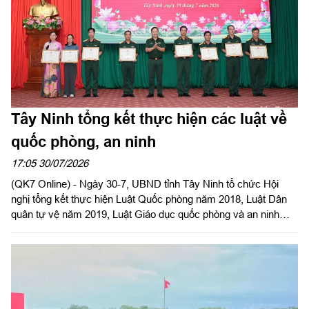
Tây Ninh tổng kết thực hiện các luật về
quốc phòng, an ninh
17:05 30/07/2026
(QK7 Online) - Ngày 30-7, UBND tỉnh Tây Ninh tổ chức Hội
nghị tổng kết thực hiện Luật Quốc phòng năm 2018, Luật Dân
quân tự vệ năm 2019, Luật Giáo dục quốc phòng và an ninh
năm 2013. Đại tá Trần Hữu Nhân, Phó Tham mưu trưởng Quân
khu 7 dự và phát biểu chỉ đạo. Đại tá Trần Đình Hưng, Phó Chỉ
huy trưởng, Tham mưu trưởng Bộ CHQS tỉnh, thừa ủy quyền
UBND tỉnh chủ trì hội nghị. Dự Hội nghị có Đại tá Bùi Đăng
Ninh, Chính ủy Bộ CHQS tỉnh.