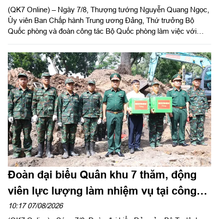
(QK7 Online) – Ngày 7/8, Thượng tướng Nguyễn Quang Ngọc,
lại doanh nghiệp
Ủy viên Ban Chấp hành Trung ương Đảng, Thứ trưởng Bộ
Quốc phòng và đoàn công tác Bộ Quốc phòng làm việc với
Quân khu 7 về chiến lược phát triển giai đoạn 2026 – 2030, tổ
chức cơ cấu lại doanh nghiệp. Thiếu tướng Đặng Văn Lẫm, Ủy
viên Thường vụ Đảng ủy, Phó Tư lệnh Quân khu tiếp đoàn.
Đoàn đại biểu Quân khu 7 thăm, động
viên lực lượng làm nhiệm vụ tại công
viên Lê Thị Riêng
10:17 07/08/2026