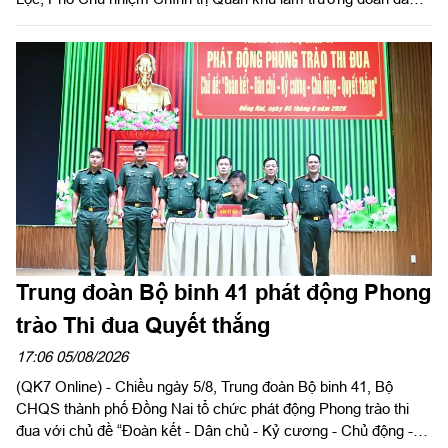
kiểm tra công tác chuẩn bị và tổ chức huấn luyện giai đoạn 2
năm 2026 tại Trung đoàn Minh Đạm và Ban Chỉ huy Quân sự
(CHQS) phường Tam Long (Bộ Tư lệnh TP Hồ Chí Minh).
Trung đoàn Bộ binh 41 phát động Phong
trào Thi đua Quyết thắng
17:06 05/08/2026
(QK7 Online) - Chiều ngày 5/8, Trung đoàn Bộ binh 41, Bộ
CHQS thành phố Đồng Nai tổ chức phát động Phong trào thi
đua với chủ đề “Đoàn kết - Dân chủ - Kỷ cương - Chủ động -