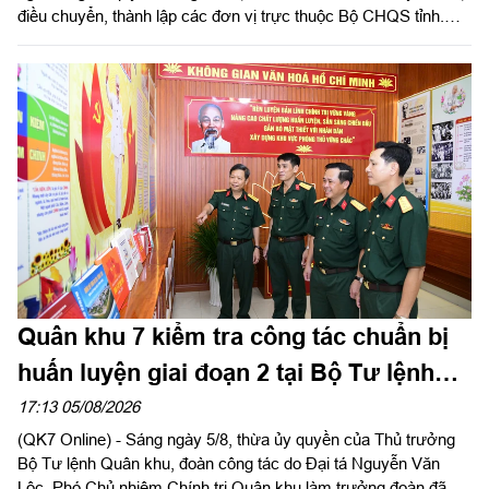
điều chuyển, thành lập các đơn vị trực thuộc Bộ CHQS tỉnh.
Thừa ủy quyền của Bộ Tư lệnh Quân khu 7, Thiếu tướng Lê
Ngọc Hải, Phó Tham mưu trưởng Quân khu dự và phát biểu
chỉ đạo.
Quân khu 7 kiểm tra công tác chuẩn bị
huấn luyện giai đoạn 2 tại Bộ Tư lệnh
Thành phố Hồ Chí Minh
17:13 05/08/2026
(QK7 Online) - Sáng ngày 5/8, thừa ủy quyền của Thủ trưởng
Bộ Tư lệnh Quân khu, đoàn công tác do Đại tá Nguyễn Văn
Lộc, Phó Chủ nhiệm Chính trị Quân khu làm trưởng đoàn đã