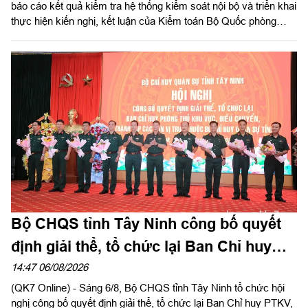
báo cáo kết quả kiểm tra hệ thống kiểm soát nội bộ và triển khai
thực hiện kiến nghị, kết luận của Kiểm toán Bộ Quốc phòng
năm 2026 trong LLVT Quân khu. Trung tướng Lê Xuân Thế, Ủy
viên Ban Chấp hành Trung ương Đảng, Ủy viên Quân ủy Trung
ương, Phó Bí thư Đảng ủy, Tư lệnh Quân khu chủ trì hội nghị.
Bộ CHQS tỉnh Tây Ninh công bố quyết
định giải thể, tổ chức lại Ban Chỉ huy
phòng thủ khu vực
14:47 06/08/2026
(QK7 Online) - Sáng 6/8, Bộ CHQS tỉnh Tây Ninh tổ chức hội
nghị công bố quyết định giải thể, tổ chức lại Ban Chỉ huy PTKV,