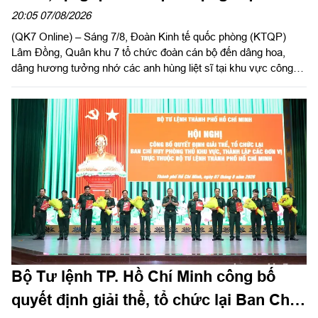
nhiệm vụ tìm kiếm, quy tập hài cốt liệt sĩ
20:05 07/08/2026
(QK7 Online) – Sáng 7/8, Đoàn Kinh tế quốc phòng (KTQP)
Lâm Đồng, Quân khu 7 tổ chức đoàn cán bộ đến dâng hoa,
dâng hương tưởng nhớ các anh hùng liệt sĩ tại khu vực công
viên Lê Thị Riêng, TP Hồ Chí Minh và xã Minh Đức, thành phố
Đồng Nai do Thượng tá Đinh Nho Hùng, Đoàn trưởng Đoàn
KTQP Lâm Đồng làm trưởng đoàn.
Bộ Tư lệnh TP. Hồ Chí Minh công bố
quyết định giải thể, tổ chức lại Ban Chỉ