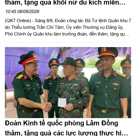
thăm, tặng quà khối nữ du kích miền
Nam tham gia chương trình "Tổ quốc
10:45 08/08/2026
(QK7 Online) - Sáng 8/8, Đoàn công tác Bộ Tư lệnh Quân khu 7
trong tim"
do Thiếu tướng Trần Chí Tâm, Ủy viên Thường vụ Đảng ủy,
Phó Chính ủy Quân khu làm trưởng đoàn, đến thăm, tặng quà
động viên lực lượng khối nữ du kích miền Nam luyện tập phục
vụ chương trình "Tổ quốc trong tim" do báo Nhân dân tổ chức.
Đoàn Kinh tế quốc phòng Lâm Đồng
thăm, tặng quà các lực lượng thực hiện