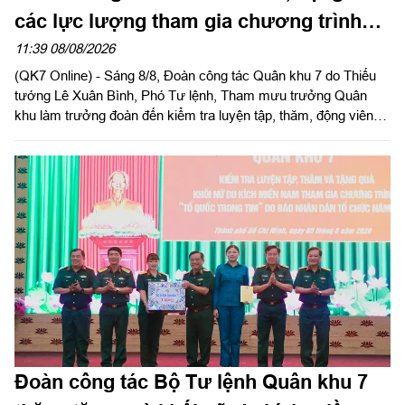
các lực lượng tham gia chương trình
“Tổ quốc trong tim”
11:39 08/08/2026
(QK7 Online) - Sáng 8/8, Đoàn công tác Quân khu 7 do Thiếu
tướng Lê Xuân Bình, Phó Tư lệnh, Tham mưu trưởng Quân
khu làm trưởng đoàn đến kiểm tra luyện tập, thăm, động viên
các khối tham gia Chương trình “Tổ quốc trong tim” do Báo
Nhân Dân tổ chức tại Sư đoàn 309 và Lữ đoàn 25.
Đoàn công tác Bộ Tư lệnh Quân khu 7