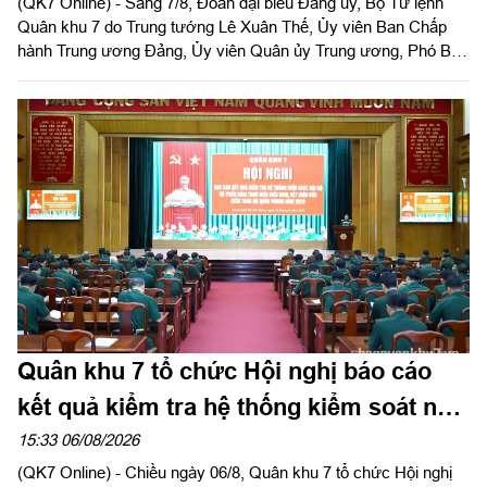
(QK7 Online) - Sáng 7/8, Đoàn đại biểu Đảng ủy, Bộ Tư lệnh
Quân khu 7 do Trung tướng Lê Xuân Thế, Ủy viên Ban Chấp
hành Trung ương Đảng, Ủy viên Quân ủy Trung ương, Phó Bí
thư Đảng ủy, Tư lệnh Quân khu làm trưởng đoàn tổ chức dâng
hoa, dâng hương tưởng niệm cố Tổng Bí thư Trần Phú, các anh
hùng liệt sĩ và thăm, động viên lực lượng đang làm nhiệm vụ tại
công viên Lê Thị Riêng, Thành phố Hồ Chí Minh.
Quân khu 7 tổ chức Hội nghị báo cáo
kết quả kiểm tra hệ thống kiểm soát nội
bộ
15:33 06/08/2026
(QK7 Online) - Chiều ngày 06/8, Quân khu 7 tổ chức Hội nghị