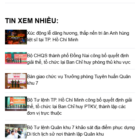
Quyết thắng”. Thượng tá Dương Thế Anh, Chính ủy Trung đoàn
chủ trì buổi phát động.
TIN XEM NHIỀU:
Xúc động lễ dâng hương, thắp nến tri ân Anh hùng
liệt sĩ tại TP. Hồ Chí Minh
Bộ CHQS thành phố Đồng Nai công bố quyết định
giải thể, tổ chức lại Ban Chỉ huy phòng thủ khu vực
Bàn giao chức vụ Trưởng phòng Tuyên huấn Quân
khu 7
Bộ Tư lệnh TP. Hồ Chí Minh công bố quyết định giải
thể, tổ chức lại Ban Chỉ huy PTKV, thành lập các
đơn vị trực thuộc
Bộ Tư lệnh Quân khu 7 khảo sát địa điểm phục dựng
Di tích lịch sử nơi thành lập Quân khu