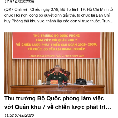
huy PTKV, thành lập các đơn vị trực
17:51 07/08/2026
(QK7 Online) - Chiều ngày 07/8, Bộ Tư lệnh TP. Hồ Chí Minh tổ
thuộc
chức Hội nghị công bố quyết định giải thể, tổ chức lại Ban Chỉ
huy Phòng thủ khu vực, thành lập các đơn vị trực thuộc. Trung
tướng Lê Xuân Thế, Ủy viên Ban Chấp hành Trung ương Đảng,
Ủy viên Quân ủy Trung ương, Phó Bí thư Đảng ủy, Tư lệnh
Quân khu dự, chỉ đạo hội nghị. Thiếu tướng Vũ Văn Điền, Ủy
viên Ban Thường vụ Thành ủy, Tư lệnh Bộ Tư lệnh TP. Hồ Chí
Minh chủ trì hội nghị.
Thủ trưởng Bộ Quốc phòng làm việc
với Quân khu 7 về chiến lược phát triển
giai đoạn 2026 – 2030, tổ chức, cơ cấu
11:52 07/08/2026