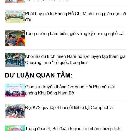
Phát huy giá trị Phòng Hồ Chí Minh trong giáo dục bộ
đội
Tăng cường bám biển, giữ vững kỷ cương nghề cá
Khối nữ du kích miền Nam nỗ lực luyện tập tham gia
Chương trình “Tổ quốc trong tim”
DƯ LUẬN QUAN TÂM:
Giao lưu truyền thống Cơ quan Hội Phụ nữ giải
phóng Khu Đông Nam Bộ
Đội K72 quy tập 4 hài cốt liệt sĩ tại Campuchia
Trung đoàn 4, Sư đoàn 5 giao lưu nhân chứng lịch