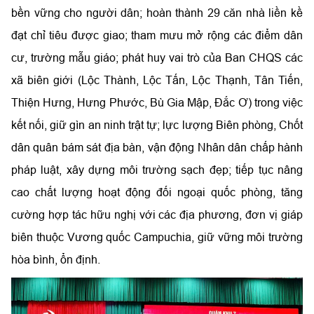
bền vững cho người dân; hoàn thành 29 căn nhà liền kề
đạt chỉ tiêu được giao; tham mưu mở rộng các điểm dân
cư, trường mẫu giáo; phát huy vai trò của Ban CHQS các
xã biên giới (Lộc Thành, Lộc Tấn, Lộc Thạnh, Tân Tiến,
Thiện Hưng, Hưng Phước, Bù Gia Mập, Đắc Ơ) trong việc
kết nối, giữ gìn an ninh trật tự; lực lượng Biên phòng, Chốt
dân quân bám sát địa bàn, vận động Nhân dân chấp hành
pháp luật, xây dựng môi trường sạch đẹp; tiếp tục nâng
cao chất lượng hoạt động đối ngoại quốc phòng, tăng
cường hợp tác hữu nghị với các địa phương, đơn vị giáp
biên thuộc Vương quốc Campuchia, giữ vững môi trường
hòa bình, ổn định.