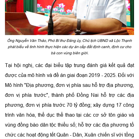
Ông Nguyễn Văn Thảo, Phó Bí thư Đảng ủy, Chủ tịch UBND xã Lộc Thạnh
phát biểu về tình hình thực hiện các dự án cấp đất định canh, định cư cho
bà con vùng biên giới.
Tại hội nghị, các đại biểu tập trung đánh giá kết quả đạt
được của mô hình và đề án giai đoạn 2019 - 2025. Đối với
Mô hình "Địa phương, đơn vị phía sau hỗ trợ địa phương,
đơn vị phía trước", thành phố Đồng Nai hỗ trợ các địa
phương, đơn vị phía trước 70 tỷ đồng; xây dựng 17 công
trình văn hóa, thể dục thể thao tại các cơ sở tôn giáo và
vùng đồng bào dân tộc thiểu số; hỗ trợ các địa phương tổ
chức các hoạt động tết Quân - Dân, Xuân chiến sĩ với tổng