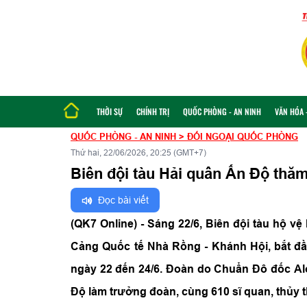
THỜI SỰ
CHÍNH TRỊ
QUỐC PHÒNG - AN NINH
VĂN HÓA -
QUỐC PHÒNG - AN NINH
>
ĐỐI NGOẠI QUỐC PHÒNG
Thứ hai, 22/06/2026, 20:25 (GMT+7)
Biên đội tàu Hải quân Ấn Độ thă
Đọc bài viết
(QK7 Online) - Sáng 22/6, Biên đội tàu hộ vệ
Cảng Quốc tế Nhà Rồng - Khánh Hội, bắt đ
ngày 22 đến 24/6. Đoàn do Chuẩn Đô đốc A
Độ làm trưởng đoàn, cùng 610 sĩ quan, thủy t