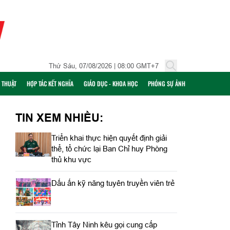
Thứ Sáu, 07/08/2026 | 08:00 GMT+7
Ỹ THUẬT
HỢP TÁC KẾT NGHĨA
GIÁO DỤC - KHOA HỌC
PHÓNG SỰ ẢNH
TIN XEM NHIỀU:
Triển khai thực hiện quyết định giải
thể, tổ chức lại Ban Chỉ huy Phòng
thủ khu vực
Dấu ấn kỹ năng tuyên truyền viên trẻ
Tỉnh Tây Ninh kêu gọi cung cấp