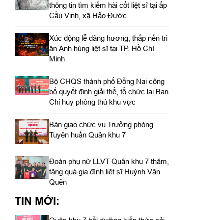
thông tin tìm kiếm hài cốt liệt sĩ tại ấp
Cầu Vịnh, xã Hảo Đước
Xúc động lễ dâng hương, thắp nến tri
ân Anh hùng liệt sĩ tại TP. Hồ Chí
Minh
Bộ CHQS thành phố Đồng Nai công
bố quyết định giải thể, tổ chức lại Ban
Chỉ huy phòng thủ khu vực
Bàn giao chức vụ Trưởng phòng
Tuyên huấn Quân khu 7
Đoàn phụ nữ LLVT Quân khu 7 thăm,
tặng quà gia đình liệt sĩ Huỳnh Văn
Quên
TIN MỚI: