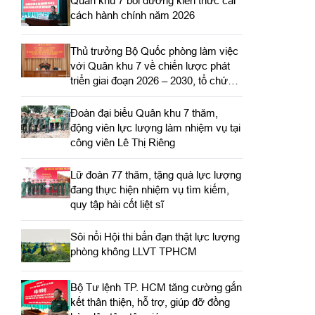
Quân khu 7 bồi dưỡng kiến thức cải
cách hành chính năm 2026
Thủ trưởng Bộ Quốc phòng làm việc
với Quân khu 7 về chiến lược phát
triển giai đoạn 2026 – 2030, tổ chức,
cơ cấu lại doanh nghiệp
Đoàn đại biểu Quân khu 7 thăm,
động viên lực lượng làm nhiệm vụ tại
công viên Lê Thị Riêng
Lữ đoàn 77 thăm, tặng quà lực lượng
đang thực hiện nhiệm vụ tìm kiếm,
quy tập hài cốt liệt sĩ
Sôi nổi Hội thi bắn đạn thật lực lượng
phòng không LLVT TPHCM
Bộ Tư lệnh TP. HCM tăng cường gắn
kết thân thiện, hỗ trợ, giúp đỡ đồng