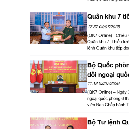
ủy Quân khu tiếp đoàn
Quân khu 7 ti
17:37 04/07/2026
(QK7 Online) - Chiều
Quân khu 7. Thiếu tư
lệnh Quân khu tiếp đo
Bộ Quốc phòng
đối ngoại quố
11:18 03/07/2026
(QK7 Online) – Ngày 3
ngoại quốc phòng 6 
viên Ban Chấp hành T
Thứ trưởng Bộ Quốc ph
Bộ Tư lệnh Qu