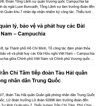
6/8, Đoàn Tổng Lãnh sự quán Vương quốc Campuchia tại
h do ngài Luon Bunvadh, Tổng Lãnh sự làm trưởng đoàn đến
ệnh Quân khu 7 nhân dịp nhận nhiệm kỳ công tác. Thiếu tướng
iên Thường vụ Đảng ủy, Phó Tư lệnh Quân khu chủ trì tiếp
 thủ trưởng Bộ Tham mưu, Cục Chính trị, Cục Hậu cần - Kỹ
uản lý, bảo vệ và phát huy các Đài
các cơ quan chức năng Quân khu.
t Nam – Campuchia
/8, tại Thành phố Hồ Chí Minh, Tổ công tác đàm phán thỏa
, bảo vệ và phát huy các Đài Hữu nghị Việt Nam – Campuchia
uchia giữa Chính phủ Việt Nam và Chính phủ Vương quốc
ội đàm. Thiếu tướng Đoàn Quang Hòa, Cục trưởng Cục Chính
ục Chính trị Quân đội nhân dân Việt Nam và Ngài Nhem Valy,
rần Chí Tâm tiếp đoàn Tàu Hải quân
trực kiêm Tổng Thư ký Hội đồng Quốc gia Mặt trận Đoàn kết
mpuchia đồng chủ trì hội đàm.
óng nhân dân Trung Quốc
 6/7, đoàn Tàu Hải quân Quân giải phóng nhân dân Trung Quốc
uốc, Lữ đoàn trưởng Lữ đoàn 92896 làm trưởng đoàn đến
ộ Tư lệnh Quân khu 7. Thiếu tướng Trần Chí Tâm, Phó Chính