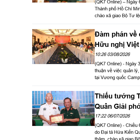
(QK7 Online) – Ngày 
Thành phố Hồ Chí Min
chào xã giao Bộ Tư l
Trần Ngọc Minh, Ủy v
đoàn. Dự buổi tiếp có
Đàm phán về q
thuật cùng đại diện 
Hữu nghị Việ
10:26 03/08/2026
(QK7 Online) - Ngày 3
thuận về việc quản lý
tại Vương quốc Camp
Campuchia tổ chức h
sách - Xã hội, Tổng c
Thiếu tướng T
Phó Chủ tịch Thường 
Phát triển Tổ quốc Ca
Quân Giải ph
17:22 06/07/2026
(QK7 Online) - Chiều
do Đại tá Hứa Kiến Q
thăm, chào xã giao B