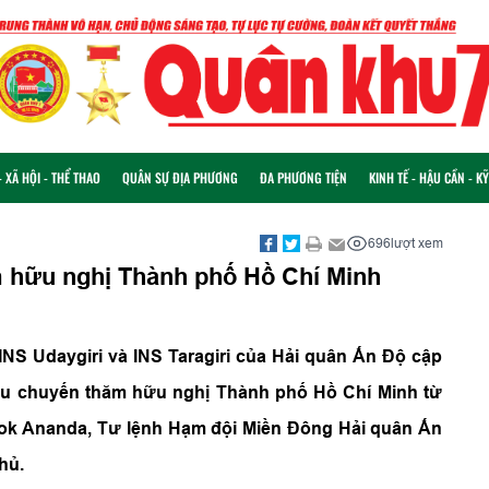
 XÃ HỘI - THỂ THAO
QUÂN SỰ ĐỊA PHƯƠNG
ĐA PHƯƠNG TIỆN
KINH TẾ - HẬU CẦN - K
696
lượt xem
m hữu nghị Thành phố Hồ Chí Minh
 INS Udaygiri và INS Taragiri của Hải quân Ấn Độ cập
ầu chuyến thăm hữu nghị Thành phố Hồ Chí Minh từ
lok Ananda, Tư lệnh Hạm đội Miền Đông Hải quân Ấn
hủ.