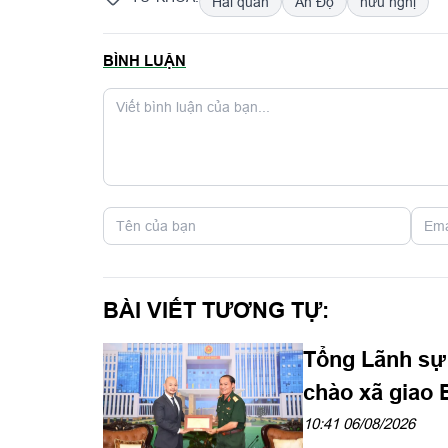
Hải quân
Ấn Độ
hữu nghị
BÌNH LUẬN
BÀI VIẾT TƯƠNG TỰ:
Tổng Lãnh sự
chào xã giao 
10:41 06/08/2026