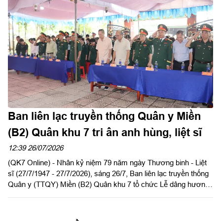
Ban liên lạc truyền thống Quân y Miền
(B2) Quân khu 7 tri ân anh hùng, liệt sĩ
12:39 26/07/2026
(QK7 Online) - Nhân kỷ niệm 79 năm ngày Thương binh - Liệt
sĩ (27/7/1947 - 27/7/2026), sáng 26/7, Ban liên lạc truyền thống
Quân y (TTQY) Miền (B2) Quân khu 7 tổ chức Lễ dâng hương
tưởng niệm Chủ tịch Hồ Chí Minh và các Anh hùng liệt sĩ tại Di
tích lịch sử Quốc gia địa điểm Căn cứ Cục Hậu cần Quân giải
phóng miền Nam Việt Nam (1973 - 1975), xã Lộc Quang, thành