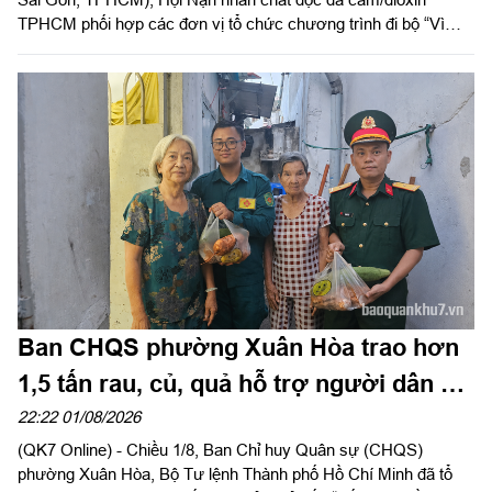
TPHCM phối hợp các đơn vị tổ chức chương trình đi bộ “Vì
nạn nhân chất độc da cam/dioxin” năm 2026, nhân kỷ niệm 65
năm Ngày Thảm họa da cam ở Việt Nam (10-8-1961 - 10-8-
2026).
Ban CHQS phường Xuân Hòa trao hơn
1,5 tấn rau, củ, quả hỗ trợ người dân có
hoàn cảnh khó khăn
22:22 01/08/2026
(QK7 Online) - Chiều 1/8, Ban Chỉ huy Quân sự (CHQS)
phường Xuân Hòa, Bộ Tư lệnh Thành phố Hồ Chí Minh đã tổ