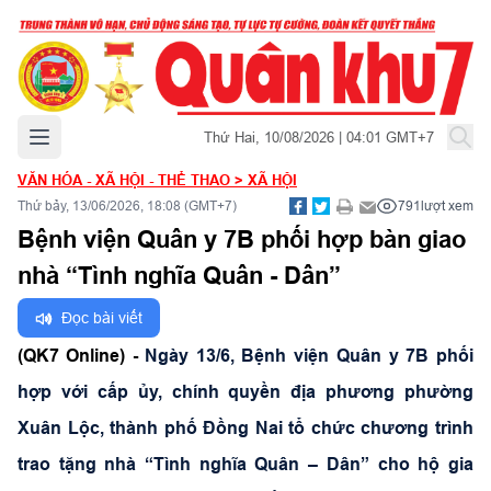
Mở menu chính
Thứ Hai, 10/08/2026 | 04:01 GMT+7
VĂN HÓA - XÃ HỘI - THỂ THAO
>
XÃ HỘI
Thứ bảy, 13/06/2026, 18:08 (GMT+7)
791
lượt xem
Bệnh viện Quân y 7B phối hợp bàn giao
nhà “Tình nghĩa Quân - Dân”
Đọc bài viết
(QK7 Online) -
Ngày 13/6, Bệnh viện Quân y 7B phối
hợp với cấp ủy, chính quyền địa phương phường
Xuân Lộc, thành phố Đồng Nai tổ chức chương trình
trao tặng nhà “Tình nghĩa Quân – Dân” cho hộ gia