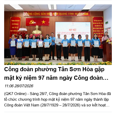
địa bàn.
Công đoàn phường Tân Sơn Hòa gặp
mặt kỷ niệm 97 năm ngày Công đoàn
Việt Nam
11:06 28/07/2026
(QK7 Online) - Sáng 28/7, Công đoàn phường Tân Sơn Hòa đã
tổ chức chương trình họp mặt kỷ niệm 97 năm ngày thành lập
Công đoàn Việt Nam (28/7/1929 – 28/7/2026) và sơ kết hoạt
động Công đoàn phường 6 tháng đầu năm 2026.