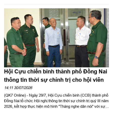
tịch Hội CCB Việt Nam, Phó Chủ tịch Ủy ban MTTQ Việt Nam
TPHCM, Chủ tịch Hội CCB TP.HCM chủ trì hội nghị.
Hội Cựu chiến binh thành phố Đồng Nai
thông tin thời sự chính trị cho hội viên
14:11 30/07/2026
(QK7 Online) - Ngày 29/7, Hội Cựu chiến binh (CCB) thành phố
Đồng Nai tổ chức Hội nghị thông tin thời sự chính trị quý III năm
2026, kết hợp thực hiện mô hình "Tháng nghe dân nói" với sự
tham gia của gần 100 cán bộ hội, hội viên các phường, xã trên