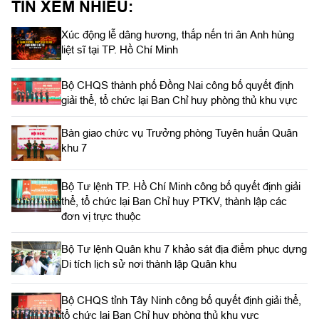
TIN XEM NHIỀU:
phố Đồng Nai.
Xúc động lễ dâng hương, thắp nến tri ân Anh hùng
liệt sĩ tại TP. Hồ Chí Minh
Bộ CHQS thành phố Đồng Nai công bố quyết định
giải thể, tổ chức lại Ban Chỉ huy phòng thủ khu vực
Bàn giao chức vụ Trưởng phòng Tuyên huấn Quân
khu 7
Bộ Tư lệnh TP. Hồ Chí Minh công bố quyết định giải
thể, tổ chức lại Ban Chỉ huy PTKV, thành lập các
đơn vị trực thuộc
Bộ Tư lệnh Quân khu 7 khảo sát địa điểm phục dựng
Di tích lịch sử nơi thành lập Quân khu
Bộ CHQS tỉnh Tây Ninh công bố quyết định giải thể,
tổ chức lại Ban Chỉ huy phòng thủ khu vực