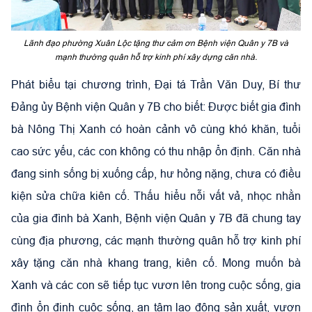
Lãnh đạo phường Xuân Lộc tặng thư cảm ơn Bệnh viện Quân y 7B và
mạnh thường quân hỗ trợ kinh phí xây dựng căn nhà.
Phát biểu tại chương trình, Đại tá Trần Văn Duy, Bí thư
Đảng ủy Bệnh viện Quân y 7B cho biết: Được biết gia đình
bà Nông Thị Xanh có hoàn cảnh vô cùng khó khăn, tuổi
cao sức yếu, các con không có thu nhập ổn định. Căn nhà
đang sinh sống bị xuống cấp, hư hỏng nặng, chưa có điều
kiện sửa chữa kiên cố. Thấu hiểu nỗi vất vả, nhọc nhằn
của gia đình bà Xanh, Bệnh viện Quân y 7B đã chung tay
cùng địa phương, các mạnh thường quân hỗ trợ kinh phí
xây tặng căn nhà khang trang, kiên cố. Mong muốn bà
Xanh và các con sẽ tiếp tục vươn lên trong cuộc sống, gia
đình ổn định cuộc sống, an tâm lao động sản xuất, vươn