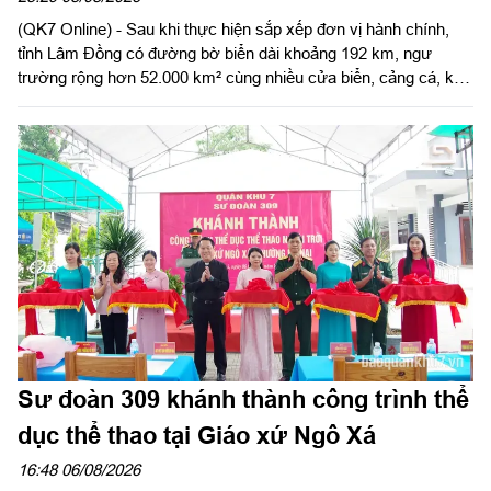
(QK7 Online) - Sau khi thực hiện sắp xếp đơn vị hành chính,
tỉnh Lâm Đồng có đường bờ biển dài khoảng 192 km, ngư
trường rộng hơn 52.000 km² cùng nhiều cửa biển, cảng cá, khu
neo đậu tránh trú bão và đặc khu Phú Quý - một trong những
ngư trường trọng điểm của cả nước. Tiềm năng lớn để phát
triển kinh tế biển cũng đặt ra yêu cầu cao trong quản lý hoạt
động khai thác thủy sản. Trong cuộc chiến chống khai thác hải
sản bất hợp pháp, không báo cáo và không theo quy định
(IUU), Bộ đội Biên phòng (BĐBP) tỉnh Lâm Đồng đang phát huy
vai trò nòng cốt, góp phần xây dựng nghề cá hiện đại, có trách
nhiệm và phát triển bền vững.
Sư đoàn 309 khánh thành công trình thể
dục thể thao tại Giáo xứ Ngô Xá
16:48 06/08/2026