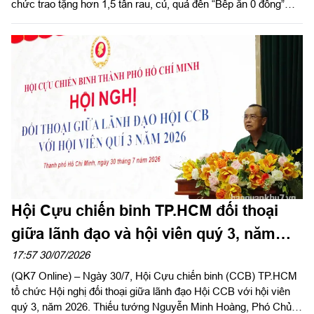
chức trao tặng hơn 1,5 tấn rau, củ, quả đến “Bếp ăn 0 đồng”
cùng các hộ dân có hoàn cảnh khó khăn trên địa bàn phường
Thạnh Mỹ Tây và Tăng Nhơn Phú (Thành phố Hồ Chí Minh).
Hội Cựu chiến binh TP.HCM đối thoại
giữa lãnh đạo và hội viên quý 3, năm
2026
17:57 30/07/2026
(QK7 Online) – Ngày 30/7, Hội Cựu chiến binh (CCB) TP.HCM
tổ chức Hội nghị đối thoại giữa lãnh đạo Hội CCB với hội viên
quý 3, năm 2026. Thiếu tướng Nguyễn Minh Hoàng, Phó Chủ