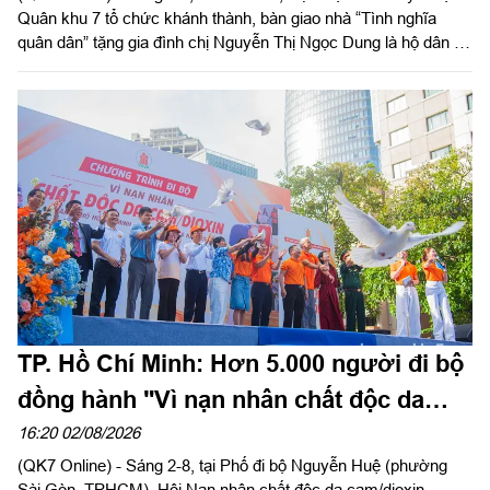
Quân khu 7 tổ chức khánh thành, bàn giao nhà “Tình nghĩa
quân dân” tặng gia đình chị Nguyễn Thị Ngọc Dung là hộ dân có
hoàn cảnh khó khăn về nhà ở hiện đang cư trú tại Đặc khu Côn
Đảo, Thành phố Hồ Chí Minh. Đại tá Phạm Ngọc Sơn, Chính
ủy Cục Hậu cần - Kỹ thuật Quân khu đến dự và phát biểu chúc
mừng.
TP. Hồ Chí Minh: Hơn 5.000 người đi bộ
đồng hành "Vì nạn nhân chất độc da
cam"
16:20 02/08/2026
(QK7 Online) - Sáng 2-8, tại Phố đi bộ Nguyễn Huệ (phường
Sài Gòn, TPHCM), Hội Nạn nhân chất độc da cam/dioxin