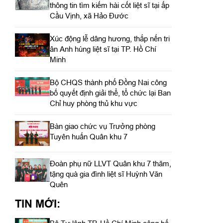
thông tin tìm kiếm hài cốt liệt sĩ tại ấp
Cầu Vịnh, xã Hảo Đước
Xúc động lễ dâng hương, thắp nến tri
ân Anh hùng liệt sĩ tại TP. Hồ Chí
Minh
Bộ CHQS thành phố Đồng Nai công
bố quyết định giải thể, tổ chức lại Ban
Chỉ huy phòng thủ khu vực
Bàn giao chức vụ Trưởng phòng
Tuyên huấn Quân khu 7
Đoàn phụ nữ LLVT Quân khu 7 thăm,
tặng quà gia đình liệt sĩ Huỳnh Văn
Quên
TIN MỚI: