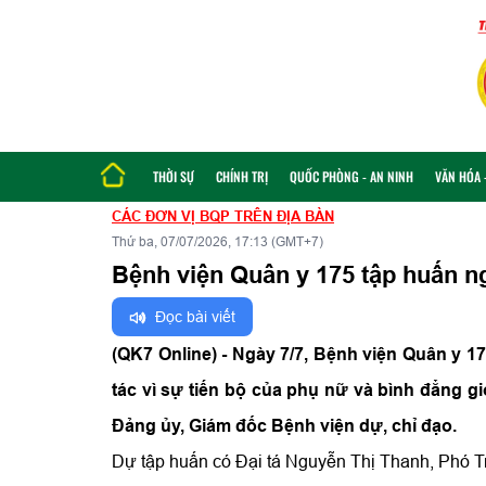
THỜI SỰ
CHÍNH TRỊ
QUỐC PHÒNG - AN NINH
VĂN HÓA -
CÁC ĐƠN VỊ BQP TRÊN ĐỊA BÀN
Thứ ba, 07/07/2026, 17:13 (GMT+7)
Bệnh viện Quân y 175 tập huấn n
Đọc bài viết
(QK7 Online) - Ngày 7/7, Bệnh viện Quân y 1
tác vì sự tiến bộ của phụ nữ và bình đẳng g
Đảng ủy, Giám đốc Bệnh viện dự, chỉ đạo.
Dự tập huấn có Đại tá Nguyễn Thị Thanh, Phó Tr