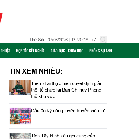
Thứ Sáu, 07/08/2026 | 13:33 GMT+7
Ỹ THUẬT
HỢP TÁC KẾT NGHĨA
GIÁO DỤC - KHOA HỌC
PHÓNG SỰ ẢNH
TIN XEM NHIỀU:
Triển khai thực hiện quyết định giải
thể, tổ chức lại Ban Chỉ huy Phòng
thủ khu vực
Dấu ấn kỹ năng tuyên truyền viên trẻ
Tỉnh Tây Ninh kêu gọi cung cấp