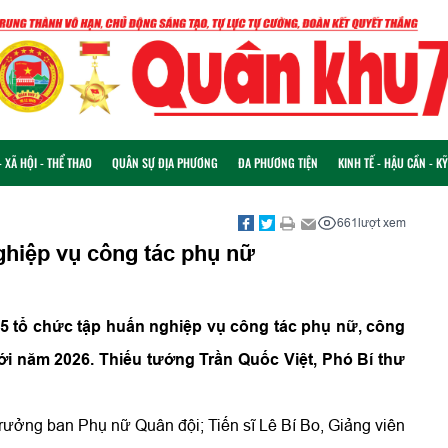
 XÃ HỘI - THỂ THAO
QUÂN SỰ ĐỊA PHƯƠNG
ĐA PHƯƠNG TIỆN
KINH TẾ - HẬU CẦN - K
661
lượt xem
ghiệp vụ công tác phụ nữ
75 tổ chức tập huấn nghiệp vụ công tác phụ nữ, công
iới năm 2026. Thiếu tướng Trần Quốc Việt, Phó Bí thư
ưởng ban Phụ nữ Quân đội; Tiến sĩ Lê Bí Bo, Giảng viên