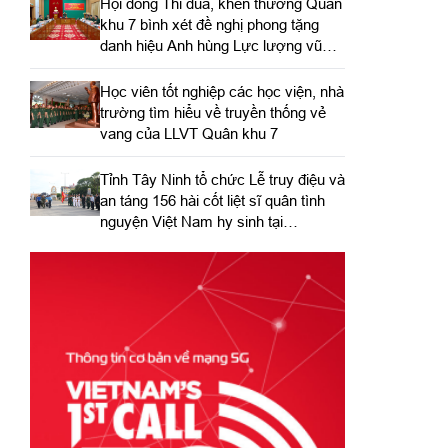
Hội đồng Thi đua, khen thưởng Quân
khu 7 bình xét đề nghị phong tặng
danh hiệu Anh hùng Lực lượng vũ
trang nhân dân
Học viên tốt nghiệp các học viện, nhà
trường tìm hiểu về truyền thống vẻ
vang của LLVT Quân khu 7
​Tỉnh Tây Ninh tổ chức Lễ truy điệu và
an táng 156 hài cốt liệt sĩ quân tình
nguyện Việt Nam hy sinh tại
Campuchia