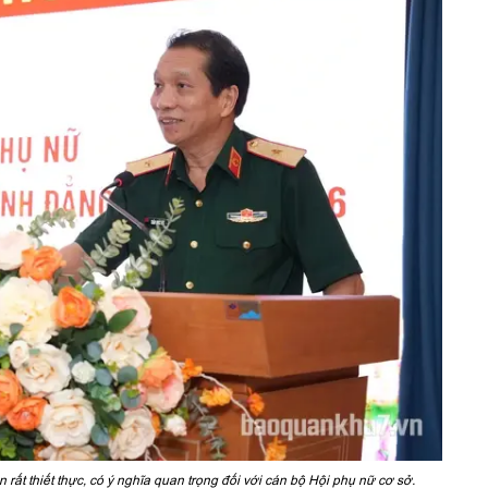
rất thiết thực, có ý nghĩa quan trọng đối với cán bộ Hội phụ nữ cơ sở.