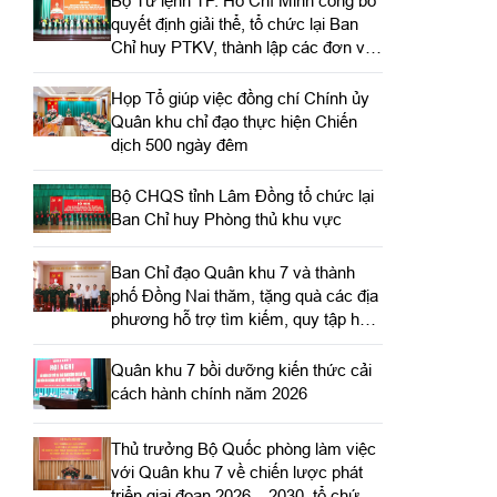
Bộ Tư lệnh TP. Hồ Chí Minh công bố
quyết định giải thể, tổ chức lại Ban
Chỉ huy PTKV, thành lập các đơn vị
trực thuộc
Họp Tổ giúp việc đồng chí Chính ủy
Quân khu chỉ đạo thực hiện Chiến
dịch 500 ngày đêm
Bộ CHQS tỉnh Lâm Đồng tổ chức lại
Ban Chỉ huy Phòng thủ khu vực
Ban Chỉ đạo Quân khu 7 và thành
phố Đồng Nai thăm, tặng quà các địa
phương hỗ trợ tìm kiếm, quy tập hài
cốt liệt sĩ
Quân khu 7 bồi dưỡng kiến thức cải
cách hành chính năm 2026
Thủ trưởng Bộ Quốc phòng làm việc
với Quân khu 7 về chiến lược phát
triển giai đoạn 2026 – 2030, tổ chức,