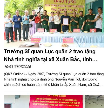
Trường Sĩ quan Lục quân 2 trao tặng
Nhà tình nghĩa tại xã Xuân Bắc, tỉnh
Đồng Nai
10:03 30/07/2026
(QK7 Online) - Ngày 29/7, Trường Sĩ quan Lục quân 2 trao tặng
Nhà tình nghĩa cho gia đình ông Nguyễn Văn Tốt, đối tượng
chính sách có hoàn cảnh khó khăn tại ấp Xuân Nam, xã Xuân
Bắc, tỉnh Đồng Nai. Đây là hoạt động thiết thực trong phong trào
“Đền ơn đáp nghĩa”, tri ân người có công với cách mạng nhân
kỷ niệm 79 năm Ngày Thương binh - Liệt sĩ (27/7/1947 -
27/7/2026), hướng tới kỷ niệm 65 năm Ngày truyền thống