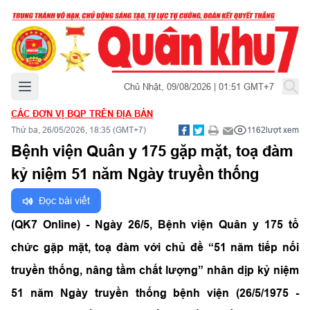
Mở menu chính
Chủ Nhật, 09/08/2026 | 01:51 GMT+7
CÁC ĐƠN VỊ BQP TRÊN ĐỊA BÀN
Thứ ba, 26/05/2026, 18:35 (GMT+7)
1162
lượt xem
Bệnh viện Quân y 175 gặp mặt, toạ đàm
kỷ niệm 51 năm Ngày truyền thống
Đọc bài viết
(QK7 Online) - Ngày 26/5, Bệnh viện Quân y 175 tổ
chức gặp mặt, toạ đàm với chủ đề “51 năm tiếp nối
truyền thống, nâng tầm chất lượng” nhân dịp kỷ niệm
51 năm Ngày truyền thống bệnh viện (26/5/1975 -