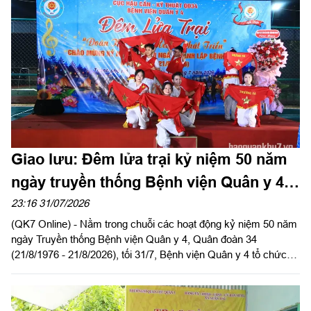
Giao lưu: Đêm lửa trại kỷ niệm 50 năm
ngày truyền thống Bệnh viện Quân y 4,
Quân đoàn 34
23:16 31/07/2026
(QK7 Online) - Nằm trong chuỗi các hoạt động kỷ niệm 50 năm
ngày Truyền thống Bệnh viện Quân y 4, Quân đoàn 34
(21/8/1976 - 21/8/2026), tối 31/7, Bệnh viện Quân y 4 tổ chức
đêm giao lưu văn nghệ và đêm lửa trại với chủ đề “Đoàn kết -
Cống hiến - Phát triển”.