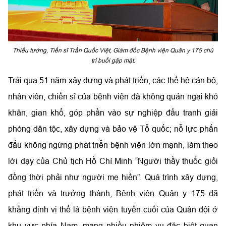
Thiếu tướng, Tiến sĩ Trần Quốc Việt, Giám đốc Bệnh viện Quân y 175 chủ
trì buổi gặp mặt.
Trải qua 51 năm xây dựng và phát triển, các thế hệ cán bộ,
nhân viên, chiến sĩ của bệnh viện đã không quản ngại khó
khăn, gian khổ, góp phần vào sự nghiệp đấu tranh giải
phóng dân tộc, xây dựng và bảo vệ Tổ quốc; nỗ lực phấn
đấu không ngừng phát triển bệnh viện lớn mạnh, làm theo
lời dạy của Chủ tịch Hồ Chí Minh “Người thầy thuốc giỏi
đồng thời phải như người mẹ hiền”. Quá trình xây dựng,
phát triển và trưởng thành, Bệnh viện Quân y 175 đã
khẳng định vị thế là bệnh viện tuyến cuối của Quân đội ở
khu vực phía Nam, mang nhiều nhiệm vụ đặc biệt quan