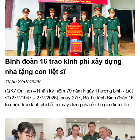
Trường Sĩ quan Lục quân 2 (27/8/1961 - 27/8/2026).
Binh đoàn 16 trao kinh phí xây dựng
nhà tặng con liệt sĩ
10:55 27/07/2026
(QK7 Online) – Nhân kỷ niệm 79 năm Ngày Thương binh - Liệt
sĩ (27/7/1947 – 27/7/2026), ngày 27/7, Bộ Tư lệnh Binh đoàn 16
tổ chức trao kinh phí hỗ trợ xây dựng nhà ở cho gia đình công
nhân viên Vũ Thị Ất, Đoàn Kinh tế - Quốc phòng 726, là con liệt
sĩ có hoàn cảnh khó khăn về nhà ở. Dự buổi lễ có Đại tá Lại
Văn Tuấn, Chủ nhiệm Chính trị Binh đoàn 16; đại diện các cơ
quan, đơn vị của Binh đoàn và lãnh đạo, chỉ huy Đoàn Kinh tế -
Quốc phòng 726.