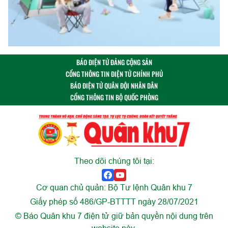
BÁO ĐIỆN TỬ ĐẢNG CỘNG SẢN
CỔNG THÔNG TIN ĐIỆN TỬ CHÍNH PHỦ
BÁO ĐIỆN TỬ QUÂN ĐỘI NHÂN DÂN
CỔNG THÔNG TIN BỘ QUỐC PHÒNG
Theo dõi chúng tôi tại:
Cơ quan chủ quản: Bộ Tư lệnh Quân khu 7
Giấy phép số 486/GP-BTTTT ngày 28/07/2021
© Báo Quân khu 7 điện tử giữ bản quyền nội dung trên