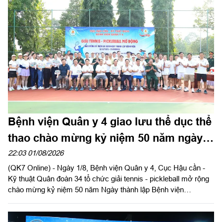
Đức và Quảng Trực, tỉnh Lâm Đồng.
Bệnh viện Quân y 4 giao lưu thể dục thể
thao chào mừng kỷ niệm 50 năm ngày
thành lập
22:03 01/08/2026
(QK7 Online) - Ngày 1/8, Bệnh viện Quân y 4, Cục Hậu cần -
Kỹ thuật Quân đoàn 34 tổ chức giải tennis - pickleball mở rộng
chào mừng kỷ niệm 50 năm Ngày thành lập Bệnh viện
(21/8/1976 - 21/8/2026). Thiếu tướng Trần Công Đức, Phó tư
lệnh, Tham mưu trưởng Quân đoàn 34 dự và giao lưu tại giải.