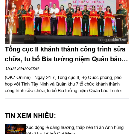
Tổng cục II khánh thành công trình sửa
chữa, tu bổ Bia tưởng niệm Quân báo
Trinh sát tại Tây Ninh
15:04 24/07/2026
(QK7 Online) - Ngày 24-7, Tổng cục II, Bộ Quốc phòng, phối
hợp với Tỉnh Tây Ninh và Quân khu 7 tổ chức khánh thành
công trình sửa chữa, tu bổ Bia tưởng niệm Quân báo Trinh sát
tại Khu di tích chùa Hang thuộc Khu du lịch Quốc gia núi Bà
Đen.
TIN XEM NHIỀU:
Xúc động lễ dâng hương, thắp nến tri ân Anh hùng
liệt sĩ tại TP. Hồ Chí Minh