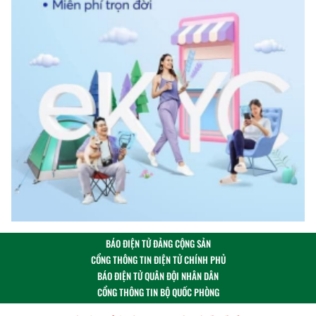
BÁO ĐIỆN TỬ ĐẢNG CỘNG SẢN
CỔNG THÔNG TIN ĐIỆN TỬ CHÍNH PHỦ
BÁO ĐIỆN TỬ QUÂN ĐỘI NHÂN DÂN
CỔNG THÔNG TIN BỘ QUỐC PHÒNG