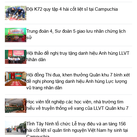
Đội K72 quy tập 4 hài cốt liệt sĩ tại Campuchia
Trung đoàn 4, Sư đoàn 5 giao lưu nhân chứng lịch
sử
Hội thảo đề nghị truy tặng danh hiệu Anh hùng LLVT
Nhân dân
Hội đồng Thi đua, khen thưởng Quân khu 7 bình xét
đề nghị phong tặng danh hiệu Anh hùng Lực lượng
vũ trang nhân dân
Học viên tốt nghiệp các học viện, nhà trường tìm
hiểu về truyền thống vẻ vang của LLVT Quân khu 7
​Tỉnh Tây Ninh tổ chức Lễ truy điệu và an táng 156
hài cốt liệt sĩ quân tình nguyện Việt Nam hy sinh tại
Campuchia