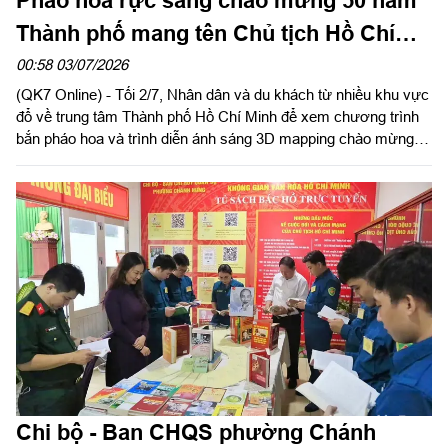
Pháo hoa rực sáng chào mừng 50 năm
Thành phố mang tên Chủ tịch Hồ Chí
Minh
00:58 03/07/2026
(QK7 Online) - Tối 2/7, Nhân dân và du khách từ nhiều khu vực
đổ về trung tâm Thành phố Hồ Chí Minh để xem chương trình
bắn pháo hoa và trình diễn ánh sáng 3D mapping chào mừng
kỷ niệm 50 năm Ngày thành phố Sài Gòn-Gia Định chính thức
vinh dự mang tên Chủ tịch Hồ Chí Minh (2/7/1976-2/7/2026).
Chi bộ - Ban CHQS phường Chánh