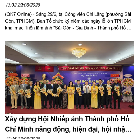
tên Chủ tịch Hồ Chí Minh
13:32 29/06/2026
(QK7 Online) - Sáng 29/6, tại Công viên Chi Lăng (phường Sài
Gòn, TPHCM), Ban Tổ chức kỷ niệm các ngày lễ lớn TPHCM
khai mạc Triển lãm ảnh "Sài Gòn - Gia Định - Thành phố Hồ Chí
Minh: Bản anh hùng ca và khát vọng trong kỷ nguyên vươn
mình", nhân kỷ niệm 50 năm Ngày Thành phố Sài Gòn - Gia
Định vinh dự mang tên Chủ tịch Hồ Chí Minh (2-7-1976 - 2-7-
2026).
Xây dựng Hội Nhiếp ảnh Thành phố Hồ
Chí Minh năng động, hiện đại, hội nhập
12:16 23/06/2026