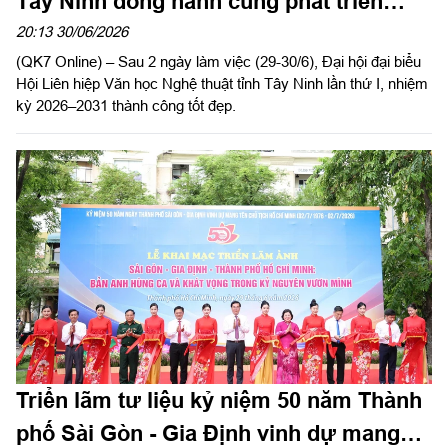
Tây Ninh đồng hành cùng phát triển
kinh tế - xã hội địa phương
20:13 30/06/2026
(QK7 Online) – Sau 2 ngày làm việc (29-30/6), Đại hội đại biểu
Hội Liên hiệp Văn học Nghệ thuật tỉnh Tây Ninh lần thứ I, nhiệm
kỳ 2026–2031 thành công tốt đẹp.
Triển lãm tư liệu kỷ niệm 50 năm Thành
phố Sài Gòn - Gia Định vinh dự mang