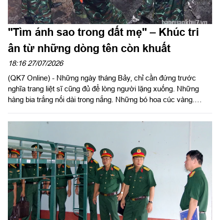
"Tìm ánh sao trong đất mẹ" – Khúc tri
ân từ những dòng tên còn khuất
18:16 27/07/2026
(QK7 Online) - Những ngày tháng Bảy, chỉ cần đứng trước
nghĩa trang liệt sĩ cũng đủ để lòng người lặng xuống. Những
hàng bia trắng nối dài trong nắng. Những bó hoa cúc vàng.
Những nén hương nghi ngút. Và giữa bao dòng tên đã được
khắc lên đá, vẫn còn không ít tấm bia chỉ ghi vỏn vẹn: "Liệt sĩ
chưa xác định được thông tin". Đó là những khoảng lặng chưa
khép lại của chiến tranh...