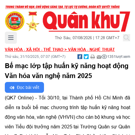
Mở menu chính
Thứ Sáu, 07/08/2026 | 17:28 GMT+7
VĂN HÓA - XÃ HỘI - THỂ THAO
>
VĂN HÓA - NGHỆ THUẬT
Thứ sáu, 31/10/2025, 07:07 (GMT+7)
1351
lượt xem
Bế mạc lớp tập huấn kỹ năng hoạt động
Văn hóa văn nghệ năm 2025
Đọc bài viết
(QK7 Online) - Tối 30/10, tại Thành phố Hồ Chí Minh đã
diễn ra buổi bế mạc chương trình tập huấn kỹ năng hoạt
động văn hóa, văn nghệ (VHVN) cho cán bộ khung và học
viên Tiểu đội trưởng năm 2025 tại Trường Quân sự Quân