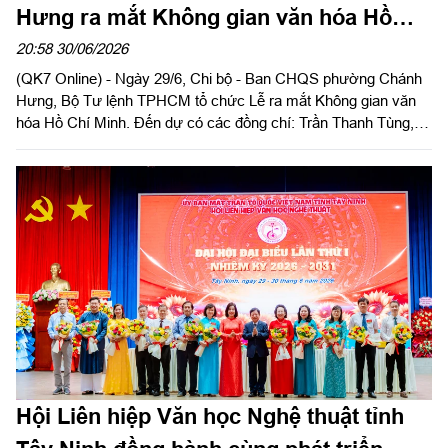
Hưng ra mắt Không gian văn hóa Hồ
Chí Minh
20:58 30/06/2026
(QK7 Online) - Ngày 29/6, Chi bộ - Ban CHQS phường Chánh
Hưng, Bộ Tư lệnh TPHCM tổ chức Lễ ra mắt Không gian văn
hóa Hồ Chí Minh. Đến dự có các đồng chí: Trần Thanh Tùng, Bí
thư Đảng ủy, Chủ tịch HĐND, Bí thư Chi bộ quân sự phường;
Dương Văn Dân, Ủy viên Ban Thường vụ, Phó Chủ tịch UBND
phường và đại diện lãnh đạo một số ban, ngành phường.
Hội Liên hiệp Văn học Nghệ thuật tỉnh