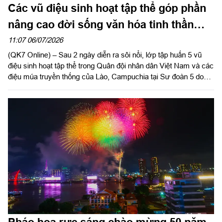
Các vũ điệu sinh hoạt tập thể góp phần
nâng cao đời sống văn hóa tinh thần
của bộ đội
11:07 06/07/2026
(QK7 Online) – Sau 2 ngày diễn ra sôi nổi, lớp tập huấn 5 vũ
điệu sinh hoạt tập thể trong Quân đội nhân dân Việt Nam và các
điệu múa truyền thống của Lào, Campuchia tại Sư đoàn 5 do
Quân khu 7 tổ chức đã thành công tốt đẹp, bế mạc vào sáng
ngày 6/7.