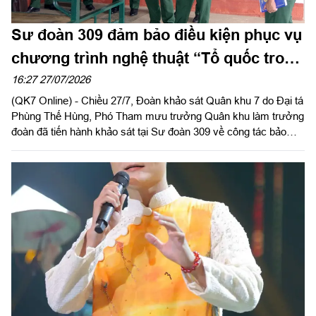
Sư đoàn 309 đảm bảo điều kiện phục vụ
chương trình nghệ thuật “Tổ quốc trong
tim” năm 2026
16:27 27/07/2026
(QK7 Online) - Chiều 27/7, Đoàn khảo sát Quân khu 7 do Đại tá
Phùng Thế Hùng, Phó Tham mưu trưởng Quân khu làm trưởng
đoàn đã tiến hành khảo sát tại Sư đoàn 309 về công tác bảo
đảm nơi ăn ở, sinh hoạt và khu vực luyện tập cho các lực
lượng tham gia Chương trình nghệ thuật “Tổ quốc trong tim” do
Báo Nhân Dân tổ chức năm 2026.