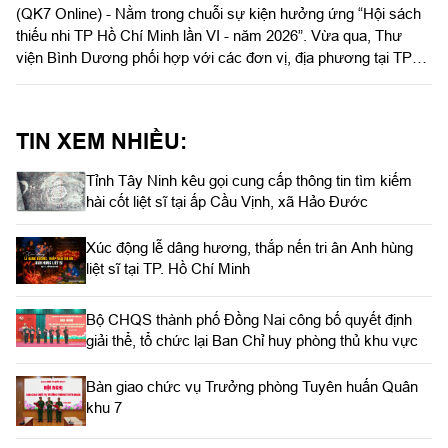
(QK7 Online) - Nằm trong chuỗi sự kiện hưởng ứng “Hội sách
thiếu nhi TP Hồ Chí Minh lần VI - năm 2026”. Vừa qua, Thư
viện Bình Dương phối hợp với các đơn vị, địa phương tại TP
Hồ Chí Minh tổ chức trao tặng “Tủ sách cộng đồng”.
TIN XEM NHIỀU:
Tỉnh Tây Ninh kêu gọi cung cấp thông tin tìm kiếm
hài cốt liệt sĩ tại ấp Cầu Vịnh, xã Hảo Đước
Xúc động lễ dâng hương, thắp nến tri ân Anh hùng
liệt sĩ tại TP. Hồ Chí Minh
Bộ CHQS thành phố Đồng Nai công bố quyết định
giải thể, tổ chức lại Ban Chỉ huy phòng thủ khu vực
Bàn giao chức vụ Trưởng phòng Tuyên huấn Quân
khu 7