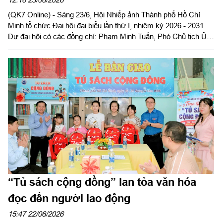
và phát triển
(QK7 Online) - Sáng 23/6, Hội Nhiếp ảnh Thành phố Hồ Chí
Minh tổ chức Đại hội đại biểu lần thứ I, nhiệm kỳ 2026 - 2031.
Dự đại hội có các đồng chí: Phạm Minh Tuấn, Phó Chủ tịch Ủy
ban Mặt trận Tổ quốc Việt Nam Thành phố Hồ Chí Minh; Đinh
Thị Thanh Thủy, Phó Trưởng ban Tuyên giáo và Dân vận Thành
ủy Thành phố Hồ Chí Minh cùng đông đảo hội viên Hội Nhiếp
ảnh thành phố.
“Tủ sách cộng đồng” lan tỏa văn hóa
đọc đến người lao động
15:47 22/06/2026