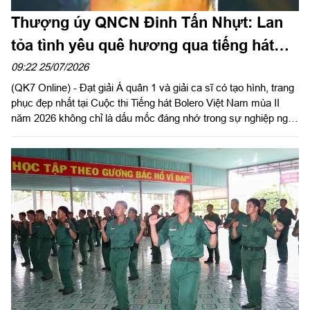
Thượng úy QNCN Đinh Tấn Nhựt: Lan
tỏa tình yêu quê hương qua tiếng hát
Bolero
09:22 25/07/2026
(QK7 Online) - Đạt giải Á quân 1 và giải ca sĩ có tạo hình, trang
phục đẹp nhất tại Cuộc thi Tiếng hát Bolero Việt Nam mùa II
năm 2026 không chỉ là dấu mốc đáng nhớ trong sự nghiệp nghệ
thuật của Thượng úy QNCN Đinh Tấn Nhựt, diễn viên ca Đoàn
Văn công Quân khu 7, mà còn là niềm tự hào của những người
làm công tác văn hóa, văn nghệ trong LLVT Quân khu.