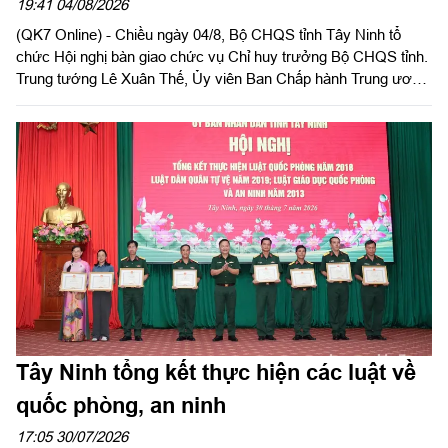
19:41 04/08/2026
(QK7 Online) - Chiều ngày 04/8, Bộ CHQS tỉnh Tây Ninh tổ
chức Hội nghị bàn giao chức vụ Chỉ huy trưởng Bộ CHQS tỉnh.
Trung tướng Lê Xuân Thế, Ủy viên Ban Chấp hành Trung ương
Đảng, Ủy viên Quân ủy Trung ương, Phó Bí thư Đảng ủy, Tư
lệnh Quân khu 7 và đồng chí Nguyễn Văn Quyết, Ủy viên Ban
Chấp hành Trung ương Đảng, Bí thư Tỉnh ủy, Bí thư Đảng ủy
Quân sự tỉnh đồng chủ trì hội nghị.
Tây Ninh tổng kết thực hiện các luật về
quốc phòng, an ninh
17:05 30/07/2026