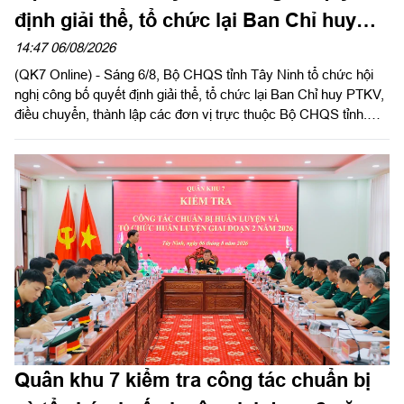
định giải thể, tổ chức lại Ban Chỉ huy
phòng thủ khu vực
14:47 06/08/2026
(QK7 Online) - Sáng 6/8, Bộ CHQS tỉnh Tây Ninh tổ chức hội
nghị công bố quyết định giải thể, tổ chức lại Ban Chỉ huy PTKV,
điều chuyển, thành lập các đơn vị trực thuộc Bộ CHQS tỉnh.
Thừa ủy quyền của Bộ Tư lệnh Quân khu 7, Thiếu tướng Lê
Ngọc Hải, Phó Tham mưu trưởng Quân khu dự và phát biểu
chỉ đạo.
Quân khu 7 kiểm tra công tác chuẩn bị