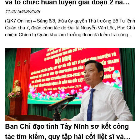
và tổ chức huấn luyện giai đoạn 2 năm
2026 tại tỉnh Tây Ninh
11:40 06/08/2026
(QK7 Online) – Sáng 6/8, thừa ủy quyền Thủ trưởng Bộ Tư lệnh
Quân khu 7, đoàn công tác do Đại tá Nguyễn Văn Lộc, Phó Chủ
nhiệm Chính trị Quân khu làm trưởng đoàn đã kiểm tra công
tác chuẩn bị và tổ chức huấn luyện giai đoạn 2 năm 2026 tại
Trung đoàn 738 và Ban CHQS phường Tân An, Bộ CHQS tỉnh
Tây Ninh.
Ban Chỉ đạo tỉnh Tây Ninh sơ kết công
tác tìm kiếm, quy tập hài cốt liệt sĩ và