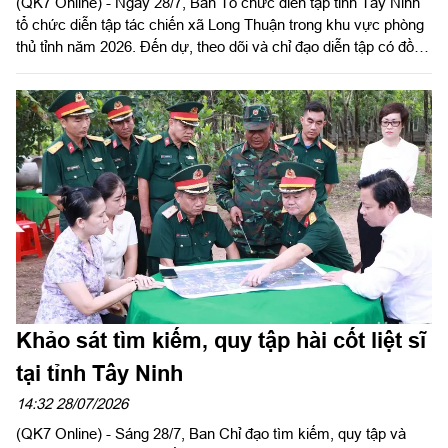
(QK7 Online) - Ngày 28/7, Ban Tổ chức diễn tập tỉnh Tây Ninh
tổ chức diễn tập tác chiến xã Long Thuận trong khu vực phòng
thủ tỉnh năm 2026. Đến dự, theo dõi và chỉ đạo diễn tập có đồng
chí Nguyễn Hồng Sơn, Phó Chủ tịch HĐND tỉnh, Phó Trưởng
ban tổ chức diễn tập tỉnh; Đại tá Trần Đình Hưng, Phó Chỉ huy
trưởng, Tham mưu trưởng Bộ CHQS tỉnh, Ủy viên Ban Chỉ đạo
diễn tập tỉnh, Phó Trưởng ban thường trực Ban tổ chức diễn tập
tỉnh; Đại tá Phạm Ngọc Thạch, Phó Chỉ huy trưởng Bộ CHQS
tỉnh.
Khảo sát tìm kiếm, quy tập hài cốt liệt sĩ
tại tỉnh Tây Ninh
14:32 28/07/2026
(QK7 Online) - Sáng 28/7, Ban Chỉ đạo tìm kiếm, quy tập và