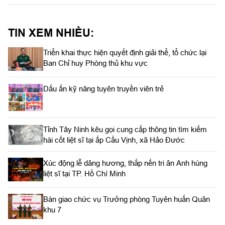
công có Đại tá Bùi Đăng Ninh, Chính ủy Bộ CHQS tỉnh; Đại tá
Trần Đình Hưng, Phó Chỉ huy trưởng, Tham mưu trưởng Bộ
CHQS tỉnh.
TIN XEM NHIỀU:
Triển khai thực hiện quyết định giải thể, tổ chức lại
Ban Chỉ huy Phòng thủ khu vực
Dấu ấn kỹ năng tuyên truyền viên trẻ
Tỉnh Tây Ninh kêu gọi cung cấp thông tin tìm kiếm
hài cốt liệt sĩ tại ấp Cầu Vịnh, xã Hảo Đước
Xúc động lễ dâng hương, thắp nến tri ân Anh hùng
liệt sĩ tại TP. Hồ Chí Minh
Bàn giao chức vụ Trưởng phòng Tuyên huấn Quân
khu 7