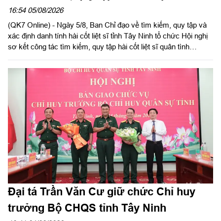
đẩy mạnh Chiến dịch 500 ngày đêm
16:54 05/08/2026
(QK7 Online) - Ngày 5/8, Ban Chỉ đạo về tìm kiếm, quy tập và
xác định danh tính hài cốt liệt sĩ tỉnh Tây Ninh tổ chức Hội nghị
sơ kết công tác tìm kiếm, quy tập hài cốt liệt sĩ quân tình
nguyện, chuyên gia Việt Nam hy sinh qua các thời kỳ chiến
tranh tại Campuchia đưa về nước giai đoạn XXV; rút kinh
nghiệm sau 60 ngày triển khai lấy mẫu hài cốt liệt sĩ; phát động
đợt thi đua cao điểm với chủ đề “350 ngày đêm thần tốc, quyết
thắng”. Đồng chí Phạm Tấn Hòa, Phó chủ tịch UBND tỉnh Tây
Ninh, Trưởng ban Chỉ đạo về tìm kiếm, quy tập và xác định
danh tính hài cốt liệt sĩ tỉnh Tây Ninh chủ trì hội nghị.
Đại tá Trần Văn Cư giữ chức Chỉ huy
trưởng Bộ CHQS tỉnh Tây Ninh