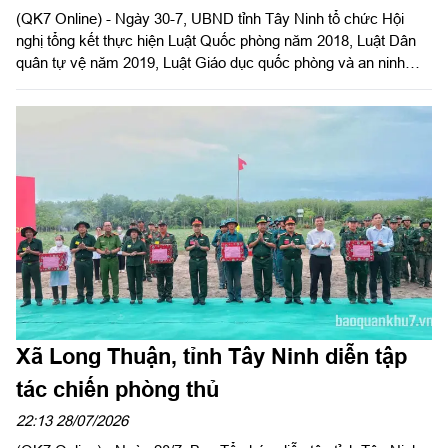
(QK7 Online) - Ngày 30-7, UBND tỉnh Tây Ninh tổ chức Hội
nghị tổng kết thực hiện Luật Quốc phòng năm 2018, Luật Dân
quân tự vệ năm 2019, Luật Giáo dục quốc phòng và an ninh
năm 2013. Đại tá Trần Hữu Nhân, Phó Tham mưu trưởng Quân
khu 7 dự và phát biểu chỉ đạo. Đại tá Trần Đình Hưng, Phó Chỉ
huy trưởng, Tham mưu trưởng Bộ CHQS tỉnh, thừa ủy quyền
UBND tỉnh chủ trì hội nghị. Dự Hội nghị có Đại tá Bùi Đăng
Ninh, Chính ủy Bộ CHQS tỉnh.
Xã Long Thuận, tỉnh Tây Ninh diễn tập
tác chiến phòng thủ
22:13 28/07/2026