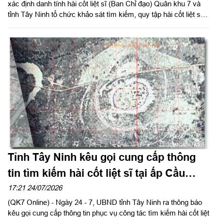
xác định danh tính hài cốt liệt sĩ (Ban Chỉ đạo) Quân khu 7 và
tỉnh Tây Ninh tổ chức khảo sát tìm kiếm, quy tập hài cốt liệt sĩ
(HCLS) tại tổ 20, ấp Vịnh, xã Hảo Đước.
Tỉnh Tây Ninh kêu gọi cung cấp thông
tin tìm kiếm hài cốt liệt sĩ tại ấp Cầu
Vịnh, xã Hảo Đước
17:21 24/07/2026
(QK7 Online) - Ngày 24 - 7, UBND tỉnh Tây Ninh ra thông báo
kêu gọi cung cấp thông tin phục vụ công tác tìm kiếm hài cốt liệt