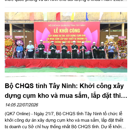
Đại tá Nguyễn Thành Đạt, Phó Chỉ huy trưởng Bộ Chỉ huy
Quân sự tỉnh dự và chủ trì bế giảng.
Bộ CHQS tỉnh Tây Ninh: Khởi công xây
dựng cụm kho và mua sắm, lắp đặt thiết
bị doanh cụ
14:05 22/07/2026
(QK7 Online) - Ngày 21/7, Bộ CHQS tỉnh Tây Ninh tổ chức lễ
khởi công dự án xây dựng cụm kho và mua sắm, lắp đặt thiết
bị doanh cụ Sở chỉ huy thống nhất Bộ CHQS tỉnh. Dự lễ khởi