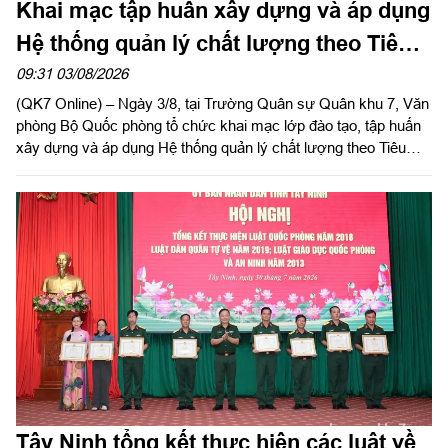
Khai mạc tập huấn xây dựng và áp dụng
Hệ thống quản lý chất lượng theo Tiêu
chuẩn quốc gia TCVN ISO 9001:2015
09:31 03/08/2026
(QK7 Online) – Ngày 3/8, tại Trường Quân sự Quân khu 7, Văn
phòng Bộ Quốc phòng tổ chức khai mạc lớp đào tạo, tập huấn
xây dựng và áp dụng Hệ thống quản lý chất lượng theo Tiêu
chuẩn quốc gia TCVN ISO 9001:2015 năm 2026 khu vực phía
Nam.
Tây Ninh tổng kết thực hiện các luật về