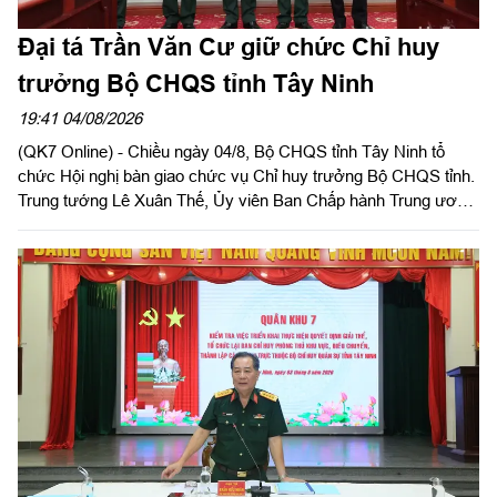
Đại tá Trần Văn Cư giữ chức Chỉ huy
trưởng Bộ CHQS tỉnh Tây Ninh
19:41 04/08/2026
(QK7 Online) - Chiều ngày 04/8, Bộ CHQS tỉnh Tây Ninh tổ
chức Hội nghị bàn giao chức vụ Chỉ huy trưởng Bộ CHQS tỉnh.
Trung tướng Lê Xuân Thế, Ủy viên Ban Chấp hành Trung ương
Đảng, Ủy viên Quân ủy Trung ương, Phó Bí thư Đảng ủy, Tư
lệnh Quân khu 7 và đồng chí Nguyễn Văn Quyết, Ủy viên Ban
Chấp hành Trung ương Đảng, Bí thư Tỉnh ủy, Bí thư Đảng ủy
Quân sự tỉnh đồng chủ trì hội nghị.