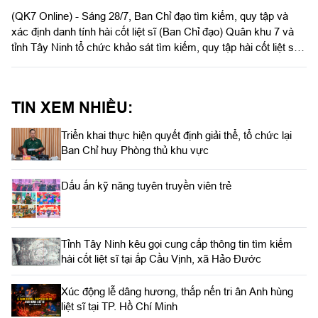
(QK7 Online) - Sáng 28/7, Ban Chỉ đạo tìm kiếm, quy tập và
xác định danh tính hài cốt liệt sĩ (Ban Chỉ đạo) Quân khu 7 và
tỉnh Tây Ninh tổ chức khảo sát tìm kiếm, quy tập hài cốt liệt sĩ
(HCLS) tại tổ 20, ấp Vịnh, xã Hảo Đước.
TIN XEM NHIỀU:
Triển khai thực hiện quyết định giải thể, tổ chức lại
Ban Chỉ huy Phòng thủ khu vực
Dấu ấn kỹ năng tuyên truyền viên trẻ
Tỉnh Tây Ninh kêu gọi cung cấp thông tin tìm kiếm
hài cốt liệt sĩ tại ấp Cầu Vịnh, xã Hảo Đước
Xúc động lễ dâng hương, thắp nến tri ân Anh hùng
liệt sĩ tại TP. Hồ Chí Minh