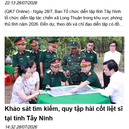
22:13 28/07/2026
(QK7 Online) - Ngày 28/7, Ban Tổ chức diễn tập tỉnh Tây Ninh
tổ chức diễn tập tác chiến xã Long Thuận trong khu vực phòng
thủ tỉnh năm 2026. Đến dự, theo dõi và chỉ đạo diễn tập có đồng
chí Nguyễn Hồng Sơn, Phó Chủ tịch HĐND tỉnh, Phó Trưởng
ban tổ chức diễn tập tỉnh; Đại tá Trần Đình Hưng, Phó Chỉ huy
trưởng, Tham mưu trưởng Bộ CHQS tỉnh, Ủy viên Ban Chỉ đạo
diễn tập tỉnh, Phó Trưởng ban thường trực Ban tổ chức diễn tập
tỉnh; Đại tá Phạm Ngọc Thạch, Phó Chỉ huy trưởng Bộ CHQS
tỉnh.
Khảo sát tìm kiếm, quy tập hài cốt liệt sĩ
tại tỉnh Tây Ninh
14:32 28/07/2026