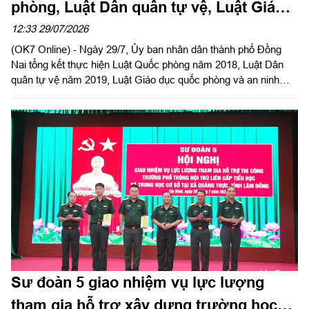
phòng, Luật Dân quân tự vệ, Luật Giáo
dục quốc phòng và an ninh
12:33 29/07/2026
(OK7 Online) - Ngày 29/7, Ủy ban nhân dân thành phố Đồng
Nai tổng kết thực hiện Luật Quốc phòng năm 2018, Luật Dân
quân tự vệ năm 2019, Luật Giáo dục quốc phòng và an ninh
năm 2013. Đại tá Nguyễn Tấn Linh, Ủy viên Đảng ủy, Phó Tư
lệnh Quân khu dự, phát biểu chỉ đạo. Đại tá Võ Thành Danh, Ủy
viên Ban Thường vụ Thành ủy, Chỉ huy trưởng Bộ Chỉ huy
Quân sự thành phố Đồng Nai chủ trì hội nghị.
Sư đoàn 5 giao nhiệm vụ lực lượng
tham gia hỗ trợ xây dựng trường học