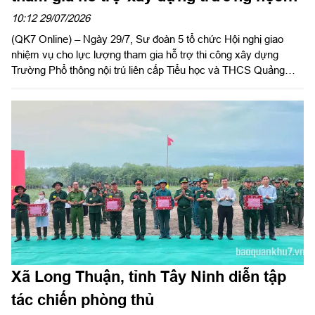
trên địa bàn tỉnh Lâm Đồng
10:12 29/07/2026
(QK7 Online) – Ngày 29/7, Sư đoàn 5 tổ chức Hội nghị giao
nhiệm vụ cho lực lượng tham gia hỗ trợ thi công xây dựng
Trường Phổ thông nội trú liên cấp Tiểu học và THCS Quảng
Trực, tỉnh Lâm Đồng. Đại tá Huỳnh Việt Lê Kha, Sư đoàn
trưởng chủ trì hội nghị.
Xã Long Thuận, tỉnh Tây Ninh diễn tập
tác chiến phòng thủ