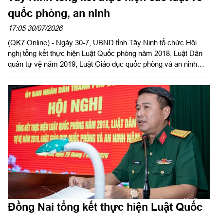
quốc phòng, an ninh
17:05 30/07/2026
(QK7 Online) - Ngày 30-7, UBND tỉnh Tây Ninh tổ chức Hội
nghị tổng kết thực hiện Luật Quốc phòng năm 2018, Luật Dân
quân tự vệ năm 2019, Luật Giáo dục quốc phòng và an ninh
năm 2013. Đại tá Trần Hữu Nhân, Phó Tham mưu trưởng Quân
khu 7 dự và phát biểu chỉ đạo. Đại tá Trần Đình Hưng, Phó Chỉ
huy trưởng, Tham mưu trưởng Bộ CHQS tỉnh, thừa ủy quyền
UBND tỉnh chủ trì hội nghị. Dự Hội nghị có Đại tá Bùi Đăng
Ninh, Chính ủy Bộ CHQS tỉnh.
Đồng Nai tổng kết thực hiện Luật Quốc