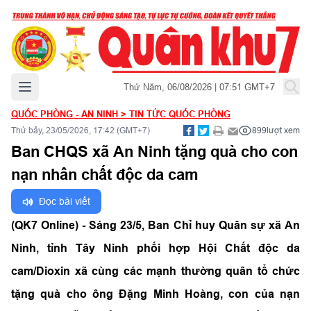
Mở menu chính
Thứ Năm, 06/08/2026 | 07:51 GMT+7
QUỐC PHÒNG - AN NINH
>
TIN TỨC QUỐC PHÒNG
Thứ bảy, 23/05/2026, 17:42 (GMT+7)
899
lượt xem
Ban CHQS xã An Ninh tặng quà cho con
nạn nhân chất độc da cam
Đọc bài viết
(QK7 Online) - Sáng 23/5, Ban Chỉ huy Quân sự xã An
Ninh, tỉnh Tây Ninh phối hợp Hội Chất độc da
cam/Dioxin xã cùng các mạnh thường quân tổ chức
tặng quà cho ông Đặng Minh Hoàng, con của nạn