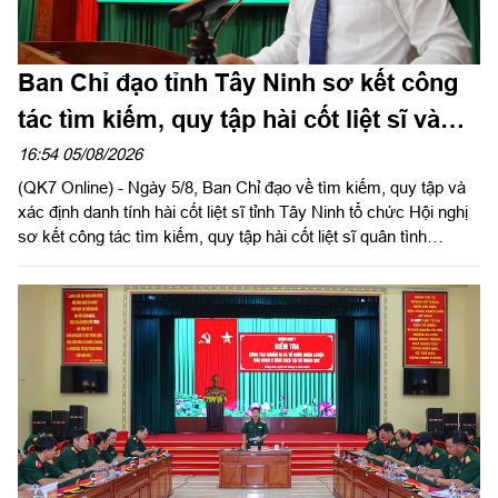
Ban Chỉ đạo tỉnh Tây Ninh sơ kết công
tác tìm kiếm, quy tập hài cốt liệt sĩ và
đẩy mạnh Chiến dịch 500 ngày đêm
16:54 05/08/2026
(QK7 Online) - Ngày 5/8, Ban Chỉ đạo về tìm kiếm, quy tập và
xác định danh tính hài cốt liệt sĩ tỉnh Tây Ninh tổ chức Hội nghị
sơ kết công tác tìm kiếm, quy tập hài cốt liệt sĩ quân tình
nguyện, chuyên gia Việt Nam hy sinh qua các thời kỳ chiến
tranh tại Campuchia đưa về nước giai đoạn XXV; rút kinh
nghiệm sau 60 ngày triển khai lấy mẫu hài cốt liệt sĩ; phát động
đợt thi đua cao điểm với chủ đề “350 ngày đêm thần tốc, quyết
thắng”. Đồng chí Phạm Tấn Hòa, Phó chủ tịch UBND tỉnh Tây
Ninh, Trưởng ban Chỉ đạo về tìm kiếm, quy tập và xác định
danh tính hài cốt liệt sĩ tỉnh Tây Ninh chủ trì hội nghị.