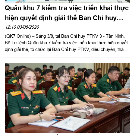
Quân khu 7 kiểm tra việc triển khai thực
hiện quyết định giải thể Ban Chỉ huy
PTKV tại tỉnh Tây Ninh
12:10 03/08/2026
(QK7 Online) – Sáng 3/8, tại Ban Chỉ huy PTKV 3 - Tân Ninh,
Bộ Tư lệnh Quân khu 7 kiểm tra việc triển khai thực hiện quyết
định giải thể, tổ chức lại Ban Chỉ huy PTKV, điều chuyển, thành
lập các đơn vị trực thuộc Bộ CHQS tỉnh Tây Ninh. Đại tá Trần
Hữu Nhân, Phó Tham mưu trưởng Quân khu thừa ủy quyền
của Thủ trưởng Bộ Tư lệnh Quân khu trưởng đoàn kiểm tra.