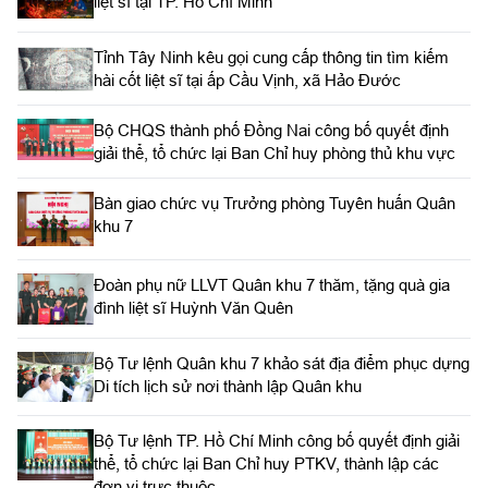
liệt sĩ tại TP. Hồ Chí Minh
Tỉnh Tây Ninh kêu gọi cung cấp thông tin tìm kiếm
hài cốt liệt sĩ tại ấp Cầu Vịnh, xã Hảo Đước
Bộ CHQS thành phố Đồng Nai công bố quyết định
giải thể, tổ chức lại Ban Chỉ huy phòng thủ khu vực
Bàn giao chức vụ Trưởng phòng Tuyên huấn Quân
khu 7
Đoàn phụ nữ LLVT Quân khu 7 thăm, tặng quà gia
đình liệt sĩ Huỳnh Văn Quên
Bộ Tư lệnh Quân khu 7 khảo sát địa điểm phục dựng
Di tích lịch sử nơi thành lập Quân khu
Bộ Tư lệnh TP. Hồ Chí Minh công bố quyết định giải
thể, tổ chức lại Ban Chỉ huy PTKV, thành lập các
đơn vị trực thuộc