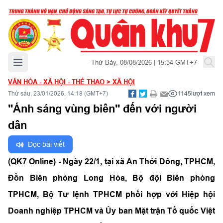
Mở menu chính
Thứ Bảy, 08/08/2026 | 15:34 GMT+7
VĂN HÓA - XÃ HỘI - THỂ THAO
>
XÃ HỘI
Thứ sáu, 23/01/2026, 14:18 (GMT+7)
1145
lượt xem
"Ánh sáng vùng biên" đến với người
dân
Đọc bài viết
(QK7 Online) - Ngày 22/1, tại xã An Thới Đông, TPHCM,
Đồn Biên phòng Long Hòa, Bộ đội Biên phòng
TPHCM, Bộ Tư lệnh TPHCM phối hợp với Hiệp hội
Doanh nghiệp TPHCM và Ủy ban Mặt trận Tổ quốc Việt