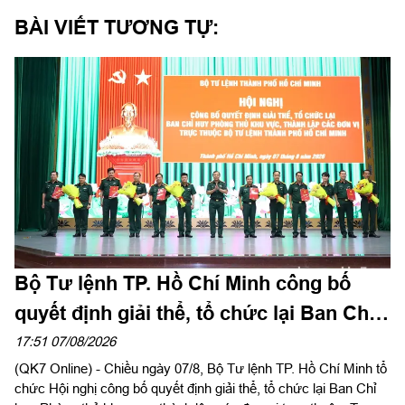
BÀI VIẾT TƯƠNG TỰ:
Bộ Tư lệnh TP. Hồ Chí Minh công bố
quyết định giải thể, tổ chức lại Ban Chỉ
huy PTKV, thành lập các đơn vị trực
17:51 07/08/2026
(QK7 Online) - Chiều ngày 07/8, Bộ Tư lệnh TP. Hồ Chí Minh tổ
thuộc
chức Hội nghị công bố quyết định giải thể, tổ chức lại Ban Chỉ