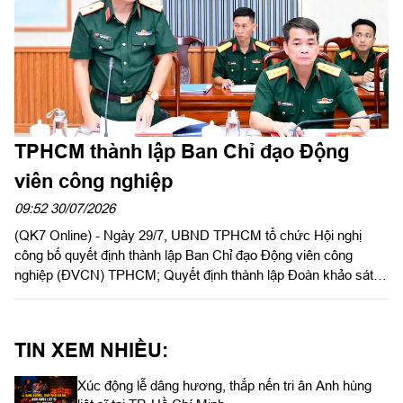
TPHCM thành lập Ban Chỉ đạo Động
viên công nghiệp
09:52 30/07/2026
(QK7 Online) - Ngày 29/7, UBND TPHCM tổ chức Hội nghị
công bố quyết định thành lập Ban Chỉ đạo Động viên công
nghiệp (ĐVCN) TPHCM; Quyết định thành lập Đoàn khảo sát
và triển khai kế hoạch khảo sát năng lực doanh nghiệp; Kế
hoạch động viên công nghiệp năm 2026. Đồng chí Trần Văn
Bảy, Phó Chủ tịch UBND Thành phố chủ trì hội nghị. Dự có
TIN XEM NHIỀU:
Thiếu tướng Phan Quốc Việt, Phó Tư lệnh, Tham mưu trưởng
Bộ Tư lệnh TPHCM cùng các sở, ban, ngành Thành phố, các
Xúc động lễ dâng hương, thắp nến tri ân Anh hùng
doanh nghiệp ĐVCN được giao nhiệm vụ.