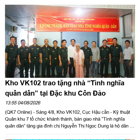
Kho VK102 trao tặng nhà “Tình nghĩa
quân dân” tại Đặc khu Côn Đảo
13:55 04/08/2026
(QK7 Online) - Sáng 4/8, Kho VK102, Cục Hậu cần - Kỹ thuật
Quân khu 7 tổ chức khánh thành, bàn giao nhà “Tình nghĩa
quân dân” tặng gia đình chị Nguyễn Thị Ngọc Dung là hộ dân có
hoàn cảnh khó khăn về nhà ở hiện đang cư trú tại Đặc khu Côn
Đảo, Thành phố Hồ Chí Minh. Đại tá Phạm Ngọc Sơn, Chính