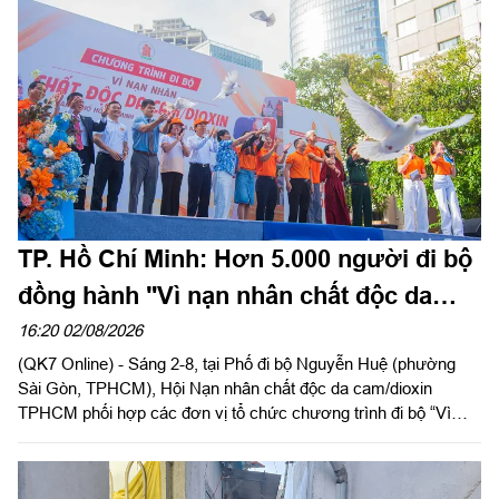
khu và đoàn công tác tiến hành kiểm tra Bộ Tư lệnh Thành phố
Hồ Chí Minh. Thiếu tướng Phan Quốc Việt, Phó Tư lệnh, Tham
mưu trưởng Bộ Tư lệnh Thành phố và cơ quan Bộ Tư lệnh
Thành phố làm việc với đoàn.
TP. Hồ Chí Minh: Hơn 5.000 người đi bộ
đồng hành "Vì nạn nhân chất độc da
cam"
16:20 02/08/2026
(QK7 Online) - Sáng 2-8, tại Phố đi bộ Nguyễn Huệ (phường
Sài Gòn, TPHCM), Hội Nạn nhân chất độc da cam/dioxin
TPHCM phối hợp các đơn vị tổ chức chương trình đi bộ “Vì
nạn nhân chất độc da cam/dioxin” năm 2026, nhân kỷ niệm 65
năm Ngày Thảm họa da cam ở Việt Nam (10-8-1961 - 10-8-
2026).