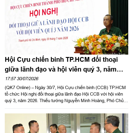
Hội Cựu chiến binh TP.HCM đối thoại
giữa lãnh đạo và hội viên quý 3, năm
2026
17:57 30/07/2026
(QK7 Online) – Ngày 30/7, Hội Cựu chiến binh (CCB) TP.HCM
tổ chức Hội nghị đối thoại giữa lãnh đạo Hội CCB với hội viên
quý 3, năm 2026. Thiếu tướng Nguyễn Minh Hoàng, Phó Chủ
tịch Hội CCB Việt Nam, Phó Chủ tịch Ủy ban MTTQ Việt Nam
TPHCM, Chủ tịch Hội CCB TP.HCM chủ trì hội nghị.