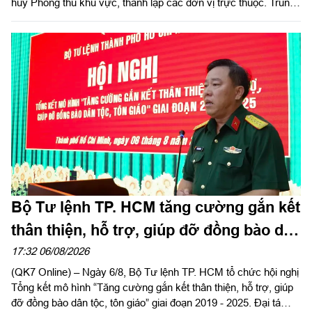
huy Phòng thủ khu vực, thành lập các đơn vị trực thuộc. Trung
tướng Lê Xuân Thế, Ủy viên Ban Chấp hành Trung ương Đảng,
Ủy viên Quân ủy Trung ương, Phó Bí thư Đảng ủy, Tư lệnh
Quân khu dự, chỉ đạo hội nghị. Thiếu tướng Vũ Văn Điền, Ủy
viên Ban Thường vụ Thành ủy, Tư lệnh Bộ Tư lệnh TP. Hồ Chí
Minh chủ trì hội nghị.
Bộ Tư lệnh TP. HCM tăng cường gắn kết
thân thiện, hỗ trợ, giúp đỡ đồng bào dân
tộc, tôn giáo
17:32 06/08/2026
(QK7 Online) – Ngày 6/8, Bộ Tư lệnh TP. HCM tổ chức hội nghị
Tổng kết mô hình “Tăng cường gắn kết thân thiện, hỗ trợ, giúp
đỡ đồng bào dân tộc, tôn giáo” giai đoạn 2019 - 2025. Đại tá