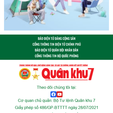
BÁO ĐIỆN TỬ ĐẢNG CỘNG SẢN
CỔNG THÔNG TIN ĐIỆN TỬ CHÍNH PHỦ
BÁO ĐIỆN TỬ QUÂN ĐỘI NHÂN DÂN
CỔNG THÔNG TIN BỘ QUỐC PHÒNG
Theo dõi chúng tôi tại:
Cơ quan chủ quản: Bộ Tư lệnh Quân khu 7
Giấy phép số 486/GP-BTTTT ngày 28/07/2021