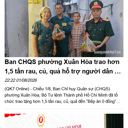
Ban CHQS phường Xuân Hòa trao hơn
1,5 tấn rau, củ, quả hỗ trợ người dân có
hoàn cảnh khó khăn
22:22 01/08/2026
(QK7 Online) - Chiều 1/8, Ban Chỉ huy Quân sự (CHQS)
phường Xuân Hòa, Bộ Tư lệnh Thành phố Hồ Chí Minh đã tổ
chức trao tặng hơn 1,5 tấn rau, củ, quả đến “Bếp ăn 0 đồng”
cùng các hộ dân có hoàn cảnh khó khăn trên địa bàn phường
Thạnh Mỹ Tây và Tăng Nhơn Phú (Thành phố Hồ Chí Minh).