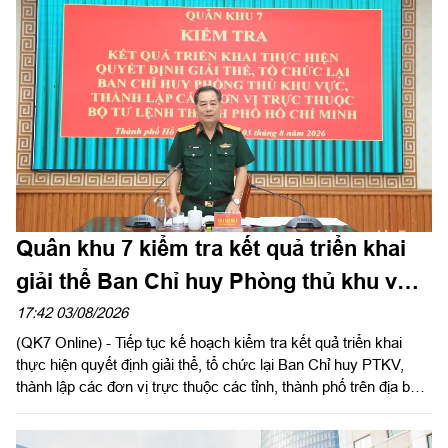
ủy Cục Hậu cần - Kỹ thuật Quân khu đến dự và phát biểu chúc
mừng.
Quân khu 7 kiểm tra kết quả triển khai
giải thể Ban Chỉ huy Phòng thủ khu vực
tại Bộ Tư lệnh TPHCM
17:42 03/08/2026
(QK7 Online) - Tiếp tục kế hoạch kiểm tra kết quả triển khai
thực hiện quyết định giải thể, tổ chức lại Ban Chỉ huy PTKV,
thành lập các đơn vị trực thuộc các tỉnh, thành phố trên địa bàn
Quân khu, chiều 3/8, thừa ủy quyền Thủ trưởng Bộ Tư lệnh
Quân khu, Đại tá Trần Hữu Nhân, Phó Tham mưu trưởng Quân