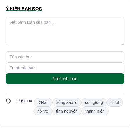
Ý KIẾN BẠN ĐỌC
Gửi bình luận
TỪ KHÓA:
D'Ran
sống sau lũ
con giống
lũ lụt
hỗ trợ
tình nguyện
thanh niên