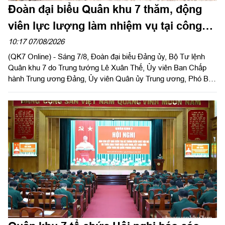
Đoàn đại biểu Quân khu 7 thăm, động
viên lực lượng làm nhiệm vụ tại công
viên Lê Thị Riêng
10:17 07/08/2026
(QK7 Online) - Sáng 7/8, Đoàn đại biểu Đảng ủy, Bộ Tư lệnh
Quân khu 7 do Trung tướng Lê Xuân Thế, Ủy viên Ban Chấp
hành Trung ương Đảng, Ủy viên Quân ủy Trung ương, Phó Bí
thư Đảng ủy, Tư lệnh Quân khu làm trưởng đoàn tổ chức dâng
hoa, dâng hương tưởng niệm cố Tổng Bí thư Trần Phú, các anh
hùng liệt sĩ và thăm, động viên lực lượng đang làm nhiệm vụ tại
công viên Lê Thị Riêng, Thành phố Hồ Chí Minh.