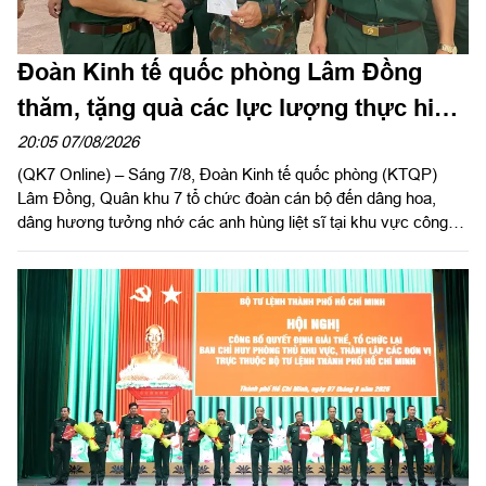
Đoàn Kinh tế quốc phòng Lâm Đồng
thăm, tặng quà các lực lượng thực hiện
nhiệm vụ tìm kiếm, quy tập hài cốt liệt sĩ
20:05 07/08/2026
(QK7 Online) – Sáng 7/8, Đoàn Kinh tế quốc phòng (KTQP)
Lâm Đồng, Quân khu 7 tổ chức đoàn cán bộ đến dâng hoa,
dâng hương tưởng nhớ các anh hùng liệt sĩ tại khu vực công
viên Lê Thị Riêng, TP Hồ Chí Minh và xã Minh Đức, thành phố
Đồng Nai do Thượng tá Đinh Nho Hùng, Đoàn trưởng Đoàn
KTQP Lâm Đồng làm trưởng đoàn.