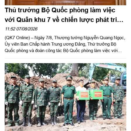
Thủ trưởng Bộ Quốc phòng làm việc
với Quân khu 7 về chiến lược phát triển
giai đoạn 2026 – 2030, tổ chức, cơ cấu
11:52 07/08/2026
(QK7 Online) – Ngày 7/8, Thượng tướng Nguyễn Quang Ngọc,
lại doanh nghiệp
Ủy viên Ban Chấp hành Trung ương Đảng, Thứ trưởng Bộ
Quốc phòng và đoàn công tác Bộ Quốc phòng làm việc với
Quân khu 7 về chiến lược phát triển giai đoạn 2026 – 2030, tổ
chức cơ cấu lại doanh nghiệp. Thiếu tướng Đặng Văn Lẫm, Ủy
viên Thường vụ Đảng ủy, Phó Tư lệnh Quân khu tiếp đoàn.