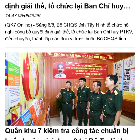
định giải thể, tổ chức lại Ban Chỉ huy
phòng thủ khu vực
14:47 06/08/2026
(QK7 Online) - Sáng 6/8, Bộ CHQS tỉnh Tây Ninh tổ chức hội
nghị công bố quyết định giải thể, tổ chức lại Ban Chỉ huy PTKV,
điều chuyển, thành lập các đơn vị trực thuộc Bộ CHQS tỉnh.
Thừa ủy quyền của Bộ Tư lệnh Quân khu 7, Thiếu tướng Lê
Ngọc Hải, Phó Tham mưu trưởng Quân khu dự và phát biểu
chỉ đạo.
Quân khu 7 kiểm tra công tác chuẩn bị