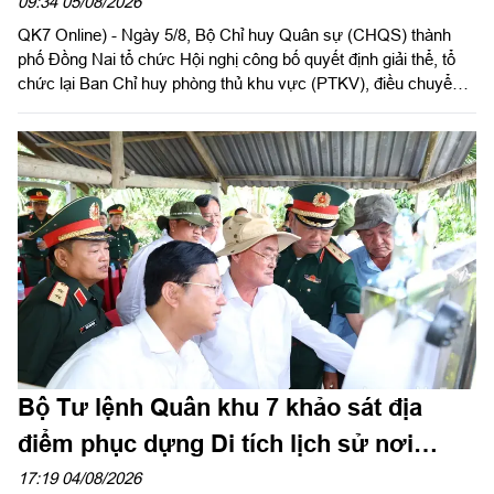
huy phòng thủ khu vực
09:34 05/08/2026
QK7 Online) - Ngày 5/8, Bộ Chỉ huy Quân sự (CHQS) thành
phố Đồng Nai tổ chức Hội nghị công bố quyết định giải thể, tổ
chức lại Ban Chỉ huy phòng thủ khu vực (PTKV), điều chuyển,
thành lập các đơn vị trực thuộc Bộ CHQS thành phố. Thiếu
tướng Đặng Văn Lẫm, Ủy viên Thường vụ Đảng ủy, Phó Tư
lệnh Quân khu dự và chỉ đạo Hội nghị. Dự Hội nghị có đồng chí
Võ Tấn Đức, Phó Bí thư Thành ủy thành phố Đồng Nai; thủ
trưởng các cơ quan Quân khu; lãnh đạo Bộ CHQS thành phố
Đồng Nai.
Bộ Tư lệnh Quân khu 7 khảo sát địa
điểm phục dựng Di tích lịch sử nơi
thành lập Quân khu
17:19 04/08/2026