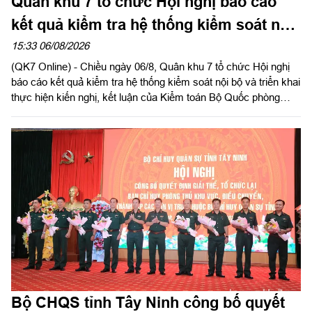
Quân khu 7 tổ chức Hội nghị báo cáo
kết quả kiểm tra hệ thống kiểm soát nội
bộ
15:33 06/08/2026
(QK7 Online) - Chiều ngày 06/8, Quân khu 7 tổ chức Hội nghị
báo cáo kết quả kiểm tra hệ thống kiểm soát nội bộ và triển khai
thực hiện kiến nghị, kết luận của Kiểm toán Bộ Quốc phòng
năm 2026 trong LLVT Quân khu. Trung tướng Lê Xuân Thế, Ủy
viên Ban Chấp hành Trung ương Đảng, Ủy viên Quân ủy Trung
ương, Phó Bí thư Đảng ủy, Tư lệnh Quân khu chủ trì hội nghị.
Bộ CHQS tỉnh Tây Ninh công bố quyết