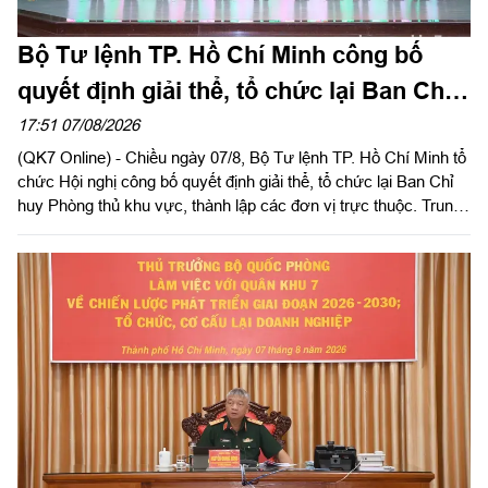
Bộ Tư lệnh TP. Hồ Chí Minh công bố
quyết định giải thể, tổ chức lại Ban Chỉ
huy PTKV, thành lập các đơn vị trực
17:51 07/08/2026
(QK7 Online) - Chiều ngày 07/8, Bộ Tư lệnh TP. Hồ Chí Minh tổ
thuộc
chức Hội nghị công bố quyết định giải thể, tổ chức lại Ban Chỉ
huy Phòng thủ khu vực, thành lập các đơn vị trực thuộc. Trung
tướng Lê Xuân Thế, Ủy viên Ban Chấp hành Trung ương Đảng,
Ủy viên Quân ủy Trung ương, Phó Bí thư Đảng ủy, Tư lệnh
Quân khu dự, chỉ đạo hội nghị. Thiếu tướng Vũ Văn Điền, Ủy
viên Ban Thường vụ Thành ủy, Tư lệnh Bộ Tư lệnh TP. Hồ Chí
Minh chủ trì hội nghị.