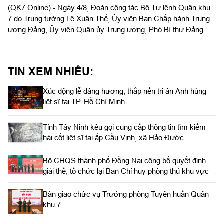
(QK7 Online) - Ngày 4/8, Đoàn công tác Bộ Tư lệnh Quân khu
7 do Trung tướng Lê Xuân Thế, Ủy viên Ban Chấp hành Trung
ương Đảng, Ủy viên Quân ủy Trung ương, Phó Bí thư Đảng ủy,
Tư lệnh Quân khu và Trung tướng Trần Vinh Ngọc, Bí thư Đảng
ủy, Chính ủy Quân khu làm trưởng đoàn phối hợp với UBND
tỉnh Tây Ninh khảo sát thực địa khu đất phục dựng Di tích lịch
TIN XEM NHIỀU:
sử nơi thành lập LLVT Quân khu 7 tại xã Đức Huệ, tỉnh Tây
Ninh. Đồng chí Lê Văn Hẳn, Phó Bí thư Tỉnh uỷ, Chủ tịch
Xúc động lễ dâng hương, thắp nến tri ân Anh hùng
UBND tỉnh Tây Ninh tiếp và làm việc với đoàn.
liệt sĩ tại TP. Hồ Chí Minh
Tỉnh Tây Ninh kêu gọi cung cấp thông tin tìm kiếm
hài cốt liệt sĩ tại ấp Cầu Vịnh, xã Hảo Đước
Bộ CHQS thành phố Đồng Nai công bố quyết định
giải thể, tổ chức lại Ban Chỉ huy phòng thủ khu vực
Bàn giao chức vụ Trưởng phòng Tuyên huấn Quân
khu 7