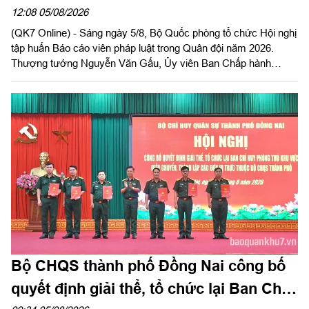
12:08 05/08/2026
(QK7 Online) - Sáng ngày 5/8, Bộ Quốc phòng tổ chức Hội nghị
tập huấn Báo cáo viên pháp luật trong Quân đội năm 2026.
Thượng tướng Nguyễn Văn Gấu, Ủy viên Ban Chấp hành
Trung ương Đảng, Ủy viên Quân ủy Trung ương, Thứ trưởng
Bộ Quốc phòng, Chủ tịch Hội đồng Phổ biến, giáo dục pháp luật
Bộ Quốc phòng chủ trì hội nghị. Hội nghị được tổ chức bằng
hình thức trực tiếp kết hợp với trực tuyến tại 122 điểm cầu
trong toàn quân.
Bộ CHQS thành phố Đồng Nai công bố
quyết định giải thể, tổ chức lại Ban Chỉ