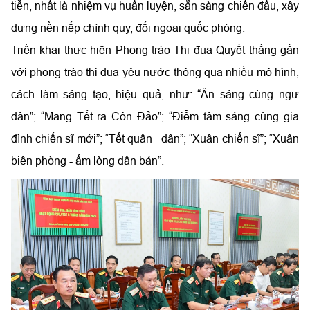
tiễn, nhất là nhiệm vụ huấn luyện, sẵn sàng chiến đấu, xây
dựng nền nếp chính quy, đối ngoại quốc phòng.
Triển khai thực hiện Phong trào Thi đua Quyết thắng gắn
với phong trào thi đua yêu nước thông qua nhiều mô hình,
cách làm sáng tạo, hiệu quả, như: “Ăn sáng cùng ngư
dân”; “Mang Tết ra Côn Đảo”; “Điểm tâm sáng cùng gia
đình chiến sĩ mới”; “Tết quân - dân”; “Xuân chiến sĩ”; “Xuân
biên phòng - ấm lòng dân bản”.