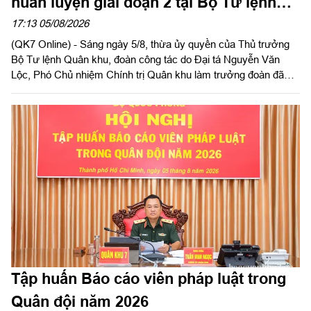
huấn luyện giai đoạn 2 tại Bộ Tư lệnh
Thành phố Hồ Chí Minh
17:13 05/08/2026
(QK7 Online) - Sáng ngày 5/8, thừa ủy quyền của Thủ trưởng
Bộ Tư lệnh Quân khu, đoàn công tác do Đại tá Nguyễn Văn
Lộc, Phó Chủ nhiệm Chính trị Quân khu làm trưởng đoàn đã
kiểm tra công tác chuẩn bị và tổ chức huấn luyện giai đoạn 2
năm 2026 tại Trung đoàn Minh Đạm và Ban Chỉ huy Quân sự
(CHQS) phường Tam Long (Bộ Tư lệnh TP Hồ Chí Minh).
Tập huấn Báo cáo viên pháp luật trong
Quân đội năm 2026