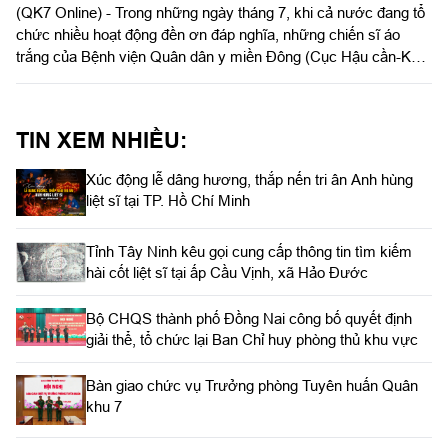
(QK7 Online) - Trong những ngày tháng 7, khi cả nước đang tổ
chức nhiều hoạt động đền ơn đáp nghĩa, những chiến sĩ áo
trắng của Bệnh viện Quân dân y miền Đông (Cục Hậu cần-Kỹ
thuật Quân khu 7) vượt qua sóng gió đến đặc khu Phú Quý
(tỉnh Lâm Đồng).
TIN XEM NHIỀU:
Xúc động lễ dâng hương, thắp nến tri ân Anh hùng
liệt sĩ tại TP. Hồ Chí Minh
Tỉnh Tây Ninh kêu gọi cung cấp thông tin tìm kiếm
hài cốt liệt sĩ tại ấp Cầu Vịnh, xã Hảo Đước
Bộ CHQS thành phố Đồng Nai công bố quyết định
giải thể, tổ chức lại Ban Chỉ huy phòng thủ khu vực
Bàn giao chức vụ Trưởng phòng Tuyên huấn Quân
khu 7