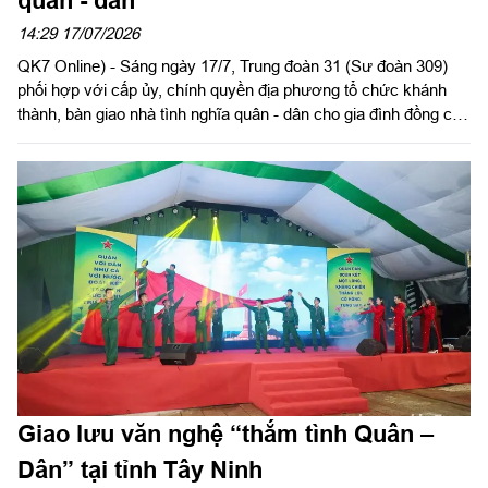
14:29 17/07/2026
QK7 Online) - Sáng ngày 17/7, Trung đoàn 31 (Sư đoàn 309)
phối hợp với cấp ủy, chính quyền địa phương tổ chức khánh
thành, bàn giao nhà tình nghĩa quân - dân cho gia đình đồng chí
Lý Tiểu Long, Trung đội trưởng, Đại đội 20, Trung đoàn 31 tại xã
Bình Minh, thành phố Đồng Nai.
Giao lưu văn nghệ “thắm tình Quân –
Dân” tại tỉnh Tây Ninh