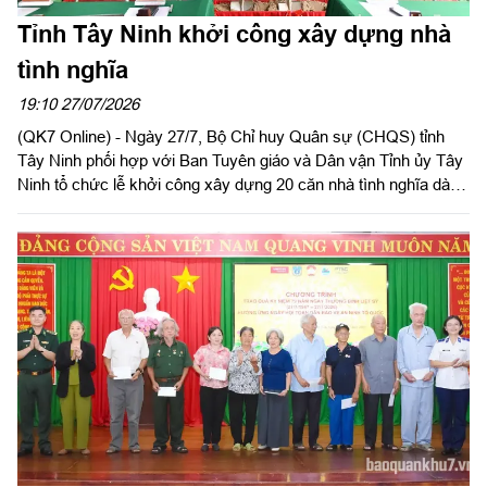
Tỉnh Tây Ninh khởi công xây dựng nhà
tình nghĩa
19:10 27/07/2026
(QK7 Online) - Ngày 27/7, Bộ Chỉ huy Quân sự (CHQS) tỉnh
Tây Ninh phối hợp với Ban Tuyên giáo và Dân vận Tỉnh ủy Tây
Ninh tổ chức lễ khởi công xây dựng 20 căn nhà tình nghĩa dành
cho gia đình chính sách, người có công với cách mạng có hoàn
cảnh khó khăn về nhà ở trên địa bàn tỉnh. Đồng chí Thành Từ
Dũ, Phó Trưởng ban Tuyên giáo và Dân vận Tỉnh ủy; Thượng
tá Ngô Khánh, Phó Chính ủy Bộ CHQS tỉnh dự lễ khởi công.