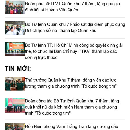
Đoàn phụ nữ LLVT Quân khu 7 thăm, tặng quà gia
đình liệt sĩ Huỳnh Văn Quên
Bộ Tư lệnh Quân khu 7 khảo sát địa điểm phục dựng
Di tích lịch sử nơi thành lập Quân khu
Bộ Tư lệnh TP. Hồ Chí Minh công bố quyết định giải
thể, tổ chức lại Ban Chỉ huy PTKV, thành lập các
đơn vị trực thuộc
TIN MỚI:
Thủ trưởng Quân khu 7 thăm, động viên các lực
lượng tham gia chương trình “Tổ quốc trong tim”
Đoàn công tác Bộ Tư lệnh Quân khu 7 thăm, tặng
quà khối nữ du kích miền Nam tham gia chương
trình "Tổ quốc trong tim"
Đồn Biên phòng Vàm Trảng Trâu tăng cường đấu