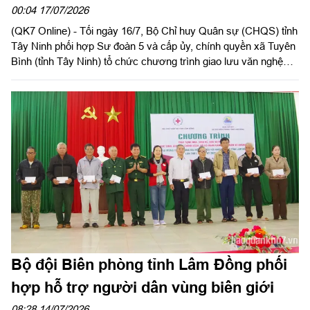
00:04 17/07/2026
(QK7 Online) - Tối ngày 16/7, Bộ Chỉ huy Quân sự (CHQS) tỉnh
Tây Ninh phối hợp Sư đoàn 5 và cấp ủy, chính quyền xã Tuyên
Bình (tỉnh Tây Ninh) tổ chức chương trình giao lưu văn nghệ
với chủ đề “thắm tình Quân – Dân” trong khuôn khổ hoạt động
hành quân dã ngoại làm công tác dân vận đợt 1 năm 2026.
Bộ đội Biên phòng tỉnh Lâm Đồng phối
hợp hỗ trợ người dân vùng biên giới
08:28 14/07/2026