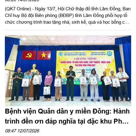
(QK7 Online) - Ngày 13/7, Hội Chữ thập đỏ tỉnh Lâm Đồng, Ban
Chỉ huy Bộ đội Biên phòng (BĐBP) tỉnh Lâm Đồng phối hợp tổ
chức chương trình trao tặng nhà, sinh kế, quà và học bổng cho
học sinh, gia đình chính sách và hộ có hoàn cảnh khó khăn trên
địa bàn xã Quảng Trực, tỉnh Lâm Đồng.
Bệnh viện Quân dân y miền Đông: Hành
trình đền ơn đáp nghĩa tại đặc khu Phú
Quý
08:47 12/07/2026