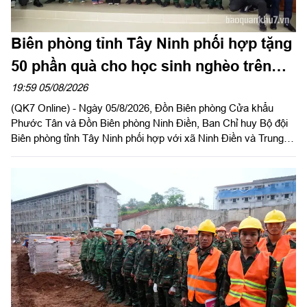
Biên phòng tỉnh Tây Ninh phối hợp tặng
50 phần quà cho học sinh nghèo trên
biên giới
19:59 05/08/2026
(QK7 Online) - Ngày 05/8/2026, Đồn Biên phòng Cửa khẩu
Phước Tân và Đồn Biên phòng Ninh Điền, Ban Chỉ huy Bộ đội
Biên phòng tỉnh Tây Ninh phối hợp với xã Ninh Điền và Trung
tâm huấn luyện bay Việt Nam Airline tổ chức chương trình
“Hành trình về nguồn, ấm tình biên giới, thắp sáng tự hào”.