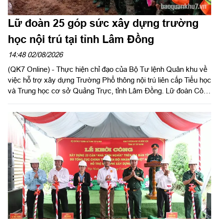
Lữ đoàn 25 góp sức xây dựng trường
học nội trú tại tỉnh Lâm Đồng
14:48 02/08/2026
(QK7 Online) - Thực hiện chỉ đạo của Bộ Tư lệnh Quân khu về
việc hỗ trợ xây dựng Trường Phổ thông nội trú liên cấp Tiểu học
và Trung học cơ sở Quảng Trực, tỉnh Lâm Đồng. Lữ đoàn Công
binh 25, Quân khu 7 đã huy động 47 cán bộ, chiến sĩ tham gia
hỗ trợ xây dựng các công trình trong thời gian từ ngày 02/8 đến
ngày 31/8/2026.