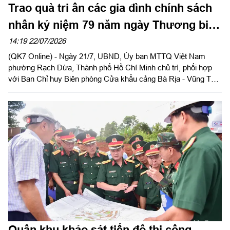
Trao quà tri ân các gia đình chính sách
nhân kỷ niệm 79 năm ngày Thương binh
- Liệt sĩ
14:19 22/07/2026
(QK7 Online) - Ngày 21/7, UBND, Ủy ban MTTQ Việt Nam
phường Rạch Dừa, Thành phố Hồ Chí Minh chủ trì, phối hợp
với Ban Chỉ huy Biên phòng Cửa khẩu cảng Bà Rịa - Vũng Tàu,
Bộ Tư lệnh Vùng Cảnh sát biển 3, Chi nhánh Cảng Dầu khí và
Dịch vụ Năng lượng tái tạo, Trạm cáp quang biển IA - Viettel
Vũng Tàu tổ chức chương trình trao quà tri ân các thương binh,
bệnh binh, thân nhân liệt sĩ và người có công với cách mạng
nhân kỷ niệm 79 năm ngày Thương binh - Liệt sĩ (27/7/1947 -
27/7/2026).
Quân khu khảo sát tiến độ thi công