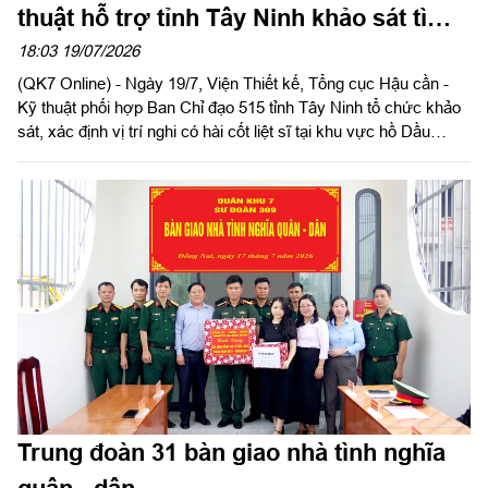
thuật hỗ trợ tỉnh Tây Ninh khảo sát tìm
kiếm hài cốt liệt sĩ
18:03 19/07/2026
(QK7 Online) - Ngày 19/7, Viện Thiết kế, Tổng cục Hậu cần -
Kỹ thuật phối hợp Ban Chỉ đạo 515 tỉnh Tây Ninh tổ chức khảo
sát, xác định vị trí nghi có hài cốt liệt sĩ tại khu vực hồ Dầu
Tiếng. Đoàn công tác do Đại tá Nguyễn Minh Tấn, Phó Chính
ủy Bộ Chỉ huy Quân sự tỉnh, Phó Trưởng Ban Chỉ đạo 515 tỉnh
Tây Ninh làm Trưởng đoàn; tham gia khảo sát có Đại tá Phạm
Thị Thanh Vân, Phó Giám đốc Phân viện miền Trung, Viện Thiết
kế/Tổng cục Hậu cần - Kỹ thuật cùng cán bộ chuyên môn của
Viện và lực lượng Đội K73.
Trung đoàn 31 bàn giao nhà tình nghĩa
quân - dân