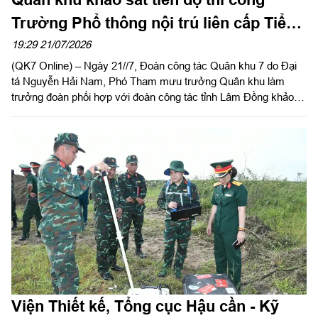
Trường Phổ thông nội trú liên cấp Tiểu
học và THCS Quảng Trực
19:29 21/07/2026
(QK7 Online) – Ngày 21//7, Đoàn công tác Quân khu 7 do Đại
tá Nguyễn Hải Nam, Phó Tham mưu trưởng Quân khu làm
trưởng đoàn phối hợp với đoàn công tác tỉnh Lâm Đồng khảo
sát thực tế tiến độ thi công Trường Phổ thông nội trú liên cấp
Tiểu học và THCS Quảng Trực.
Viện Thiết kế, Tổng cục Hậu cần - Kỹ