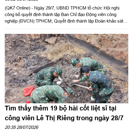
(QK7 Online) - Ngày 29/7, UBND TPHCM tổ chức Hội nghị
công bố quyết định thành lập Ban Chỉ đạo Động viên công
nghiệp (ĐVCN) TPHCM; Quyết định thành lập Đoàn khảo sát
và triển khai kế hoạch khảo sát năng lực doanh nghiệp; Kế
hoạch động viên công nghiệp năm 2026. Đồng chí Trần Văn
Bảy, Phó Chủ tịch UBND Thành phố chủ trì hội nghị. Dự có
Thiếu tướng Phan Quốc Việt, Phó Tư lệnh, Tham mưu trưởng
Bộ Tư lệnh TPHCM cùng các sở, ban, ngành Thành phố, các
doanh nghiệp ĐVCN được giao nhiệm vụ.
Tìm thấy thêm 19 bộ hài cốt liệt sĩ tại
công viên Lê Thị Riêng trong ngày 28/7
20:35 28/07/2026