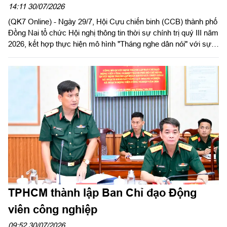
14:11 30/07/2026
(QK7 Online) - Ngày 29/7, Hội Cựu chiến binh (CCB) thành phố
Đồng Nai tổ chức Hội nghị thông tin thời sự chính trị quý III năm
2026, kết hợp thực hiện mô hình "Tháng nghe dân nói" với sự
tham gia của gần 100 cán bộ hội, hội viên các phường, xã trên
địa bàn.
TPHCM thành lập Ban Chỉ đạo Động
viên công nghiệp
09:52 30/07/2026