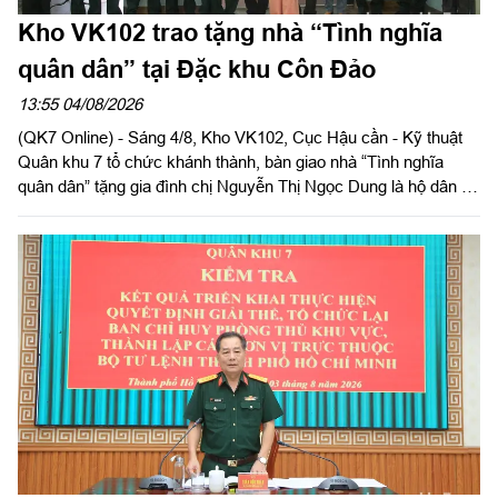
Kho VK102 trao tặng nhà “Tình nghĩa
quân dân” tại Đặc khu Côn Đảo
13:55 04/08/2026
(QK7 Online) - Sáng 4/8, Kho VK102, Cục Hậu cần - Kỹ thuật
Quân khu 7 tổ chức khánh thành, bàn giao nhà “Tình nghĩa
quân dân” tặng gia đình chị Nguyễn Thị Ngọc Dung là hộ dân có
hoàn cảnh khó khăn về nhà ở hiện đang cư trú tại Đặc khu Côn
Đảo, Thành phố Hồ Chí Minh. Đại tá Phạm Ngọc Sơn, Chính
ủy Cục Hậu cần - Kỹ thuật Quân khu đến dự và phát biểu chúc
mừng.