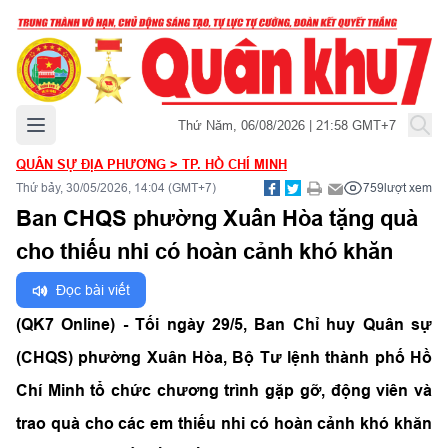
Mở menu chính
Thứ Năm, 06/08/2026 | 21:58 GMT+7
QUÂN SỰ ĐỊA PHƯƠNG
>
TP. HỒ CHÍ MINH
Thứ bảy, 30/05/2026, 14:04 (GMT+7)
759
lượt xem
Ban CHQS phường Xuân Hòa tặng quà
cho thiếu nhi có hoàn cảnh khó khăn
Đọc bài viết
(QK7 Online) - Tối ngày 29/5, Ban Chỉ huy Quân sự
(CHQS) phường Xuân Hòa, Bộ Tư lệnh thành phố Hồ
Chí Minh tổ chức chương trình gặp gỡ, động viên và
trao quà cho các em thiếu nhi có hoàn cảnh khó khăn