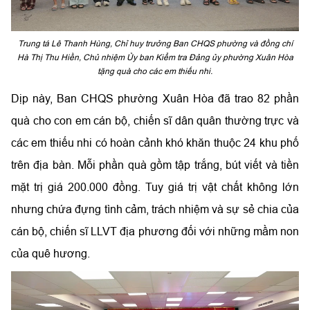
Trung tá Lê Thanh Hùng, Chỉ huy trưởng Ban CHQS phường và đồng chí
Hà Thị Thu Hiền, Chủ nhiệm Ủy ban Kiểm tra Đảng ủy phường Xuân Hòa
tặng quà cho các em thiếu nhi.
Dịp này, Ban CHQS phường Xuân Hòa đã trao 82 phần
quà cho con em cán bộ, chiến sĩ dân quân thường trực và
các em thiếu nhi có hoàn cảnh khó khăn thuộc 24 khu phố
trên địa bàn. Mỗi phần quà gồm tập trắng, bút viết và tiền
mặt trị giá 200.000 đồng. Tuy giá trị vật chất không lớn
nhưng chứa đựng tình cảm, trách nhiệm và sự sẻ chia của
cán bộ, chiến sĩ LLVT địa phương đối với những mầm non
của quê hương.