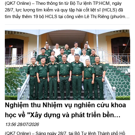
(QK7 Online) – Theo thông tin từ Bộ Tư lệnh TP.HCM, ngày
28/7, lực lượng tìm kiếm và quy tập hài cốt liệt sĩ (HCLS) đã
tìm thấy thêm 19 bộ HCLS tại công viên Lê Thị Riêng (phường
Hòa Hưng, TP.HCM).
Nghiệm thu Nhiệm vụ nghiên cứu khoa
học về "Xây dựng và phát triển bền
vững tiềm lực quốc phòng Thành phố
13:56 28/07/2026
(QK7 Online) – Sáng ngày 28/7, tại Bộ Tư lệnh Thành phố Hồ
Hồ Chí Minh trong thời kỳ mới"