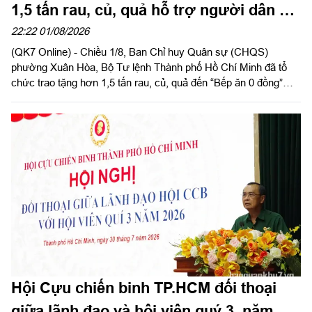
1,5 tấn rau, củ, quả hỗ trợ người dân có
hoàn cảnh khó khăn
22:22 01/08/2026
(QK7 Online) - Chiều 1/8, Ban Chỉ huy Quân sự (CHQS)
phường Xuân Hòa, Bộ Tư lệnh Thành phố Hồ Chí Minh đã tổ
chức trao tặng hơn 1,5 tấn rau, củ, quả đến “Bếp ăn 0 đồng”
cùng các hộ dân có hoàn cảnh khó khăn trên địa bàn phường
Thạnh Mỹ Tây và Tăng Nhơn Phú (Thành phố Hồ Chí Minh).
Hội Cựu chiến binh TP.HCM đối thoại
giữa lãnh đạo và hội viên quý 3, năm