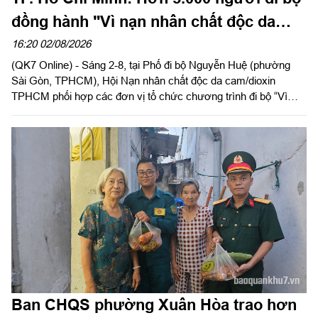
đồng hành "Vì nạn nhân chất độc da
cam"
16:20 02/08/2026
(QK7 Online) - Sáng 2-8, tại Phố đi bộ Nguyễn Huệ (phường
Sài Gòn, TPHCM), Hội Nạn nhân chất độc da cam/dioxin
TPHCM phối hợp các đơn vị tổ chức chương trình đi bộ “Vì
nạn nhân chất độc da cam/dioxin” năm 2026, nhân kỷ niệm 65
năm Ngày Thảm họa da cam ở Việt Nam (10-8-1961 - 10-8-
2026).
Ban CHQS phường Xuân Hòa trao hơn