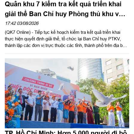
Quân khu 7 kiểm tra kết quả triển khai
giải thể Ban Chỉ huy Phòng thủ khu vực
tại Bộ Tư lệnh TPHCM
17:42 03/08/2026
(QK7 Online) - Tiếp tục kế hoạch kiểm tra kết quả triển khai
thực hiện quyết định giải thể, tổ chức lại Ban Chỉ huy PTKV,
thành lập các đơn vị trực thuộc các tỉnh, thành phố trên địa bàn
Quân khu, chiều 3/8, thừa ủy quyền Thủ trưởng Bộ Tư lệnh
Quân khu, Đại tá Trần Hữu Nhân, Phó Tham mưu trưởng Quân
khu và đoàn công tác tiến hành kiểm tra Bộ Tư lệnh Thành phố
Hồ Chí Minh. Thiếu tướng Phan Quốc Việt, Phó Tư lệnh, Tham
mưu trưởng Bộ Tư lệnh Thành phố và cơ quan Bộ Tư lệnh
Thành phố làm việc với đoàn.
TP. Hồ Chí Minh: Hơn 5.000 người đi bộ