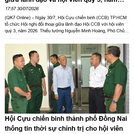
2026
17:57 30/07/2026
(QK7 Online) – Ngày 30/7, Hội Cựu chiến binh (CCB) TP.HCM
tổ chức Hội nghị đối thoại giữa lãnh đạo Hội CCB với hội viên
quý 3, năm 2026. Thiếu tướng Nguyễn Minh Hoàng, Phó Chủ
tịch Hội CCB Việt Nam, Phó Chủ tịch Ủy ban MTTQ Việt Nam
TPHCM, Chủ tịch Hội CCB TP.HCM chủ trì hội nghị.
Hội Cựu chiến binh thành phố Đồng Nai
thông tin thời sự chính trị cho hội viên