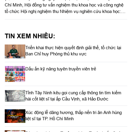
Chí Minh, Hội đồng tư vấn nghiệm thu khoa học và công nghệ
tổ chức Hội nghị nghiệm thu Nhiệm vụ nghiên cứu khoa học:
“Xây dựng và phát triển bền vững tiềm lực quốc phòng Thành
phố Hồ Chí Minh trong thời kỳ mới”. Trung tướng, PGS, TS
Trần Thái Bình, nguyên Viện trưởng Viện Chiến lược Quốc
TIN XEM NHIỀU:
phòng, Chủ tịch Hội đồng; Trung tướng, PGS, TS Hoàng Văn
Minh, nguyên Giám đốc Học viện Lục quân, phó Chủ tịch Hội
Triển khai thực hiện quyết định giải thể, tổ chức lại
đồng, đồng chủ trì nghiệm thu.
Ban Chỉ huy Phòng thủ khu vực
Dấu ấn kỹ năng tuyên truyền viên trẻ
Tỉnh Tây Ninh kêu gọi cung cấp thông tin tìm kiếm
hài cốt liệt sĩ tại ấp Cầu Vịnh, xã Hảo Đước
Xúc động lễ dâng hương, thắp nến tri ân Anh hùng
liệt sĩ tại TP. Hồ Chí Minh