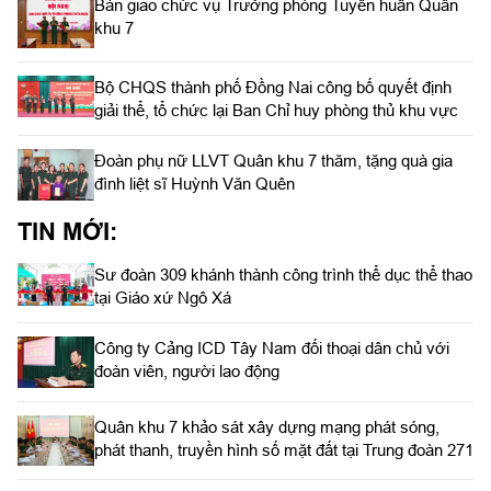
Bàn giao chức vụ Trưởng phòng Tuyên huấn Quân
khu 7
Bộ CHQS thành phố Đồng Nai công bố quyết định
giải thể, tổ chức lại Ban Chỉ huy phòng thủ khu vực
Đoàn phụ nữ LLVT Quân khu 7 thăm, tặng quà gia
đình liệt sĩ Huỳnh Văn Quên
TIN MỚI:
Sư đoàn 309 khánh thành công trình thể dục thể thao
tại Giáo xứ Ngô Xá
Công ty Cảng ICD Tây Nam đối thoại dân chủ với
đoàn viên, người lao động
Quân khu 7 khảo sát xây dựng mạng phát sóng,
phát thanh, truyền hình số mặt đất tại Trung đoàn 271