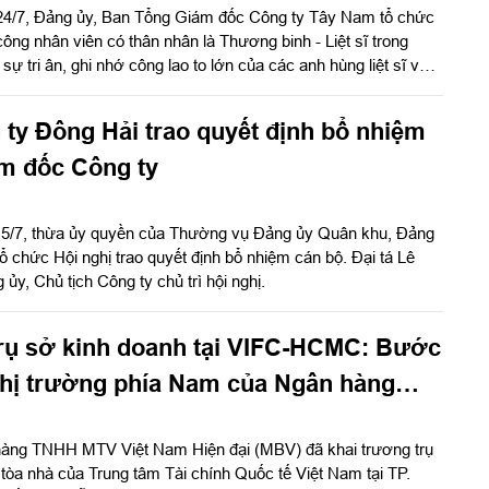
24/7, Đảng ủy, Ban Tổng Giám đốc Công ty Tây Nam tổ chức
ông nhân viên có thân nhân là Thương binh - Liệt sĩ trong
sự tri ân, ghi nhớ công lao to lớn của các anh hùng liệt sĩ và
h nhân kỷ niệm 79 năm ngày Thương binh - Liệt sĩ (27/7/1947
ty Đông Hải trao quyết định bổ nhiệm
m đốc Công ty
15/7, thừa ủy quyền của Thường vụ Đảng ủy Quân khu, Đảng
ổ chức Hội nghị trao quyết định bổ nhiệm cán bộ. Đại tá Lê
ủy, Chủ tịch Công ty chủ trì hội nghị.
trụ sở kinh doanh tại VIFC-HCMC: Bước
thị trường phía Nam của Ngân hàng
hàng TNHH MTV Việt Nam Hiện đại (MBV) đã khai trương trụ
 tòa nhà của Trung tâm Tài chính Quốc tế Việt Nam tại TP.