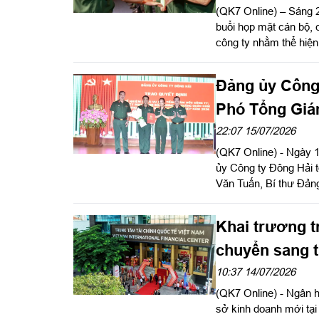
(QK7 Online) – Sáng 
buổi họp mặt cán bộ, c
công ty nhằm thể hiện 
thương binh, bệnh bin
– 27/7/2026).
Đảng ủy Công 
Phó Tổng Giá
22:07 15/07/2026
(QK7 Online) - Ngày 
ủy Công ty Đông Hải t
Văn Tuấn, Bí thư Đảng 
Khai trương 
chuyển sang 
MBV
10:37 14/07/2026
(QK7 Online) - Ngân 
sở kinh doanh mới tại