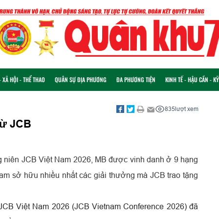
 XÃ HỘI - THỂ THAO
QUÂN SỰ ĐỊA PHƯƠNG
ĐA PHƯƠNG TIỆN
KINH TẾ - HẬU CẦN - K
835
lượt xem
từ JCB
ng niên JCB Việt Nam 2026, MB được vinh danh ở 9 hạng
Nam sở hữu nhiều nhất các giải thưởng mà JCB trao tặng
n JCB Việt Nam 2026 (JCB Vietnam Conference 2026) đã