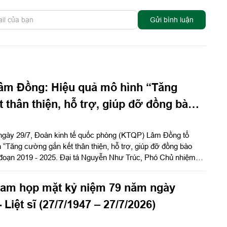
Gửi bình luận
m Đồng: Hiệu quả mô hình “Tăng
 thân thiện, hỗ trợ, giúp đỡ đồng bào
iáo”
 ngày 29/7, Đoàn kinh tế quốc phòng (KTQP) Lâm Đồng tổ
 “Tăng cường gắn kết thân thiện, hỗ trợ, giúp đỡ đồng bào
ai đoạn 2019 - 2025. Đại tá Nguyễn Như Trúc, Phó Chủ nhiệm
chỉ đạo hội nghị.
Nam họp mặt kỷ niệm 79 năm ngày
Liệt sĩ (27/7/1947 – 27/7/2026)