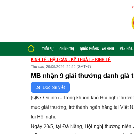
THỜI SỰ
CHÍNH TRỊ
QUỐC PHÒNG - AN NINH
VĂN HÓA -
KINH TẾ - HẬU CẦN - KỸ THUẬT
>
KINH TẾ
Thứ sáu, 29/05/2026, 22:52 (GMT+7)
MB nhận 9 giải thưởng danh giá 
Đọc bài viết
(QK7 Online) - Trong khuôn khổ Hội nghị thườ
mục giải thưởng, trở thành ngân hàng tại Việt 
tại Hội nghị.
Ngày 28/5, tại Đà Nẵng, Hội nghị thường niê