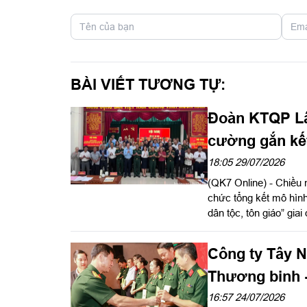
BÀI VIẾT TƯƠNG TỰ:
Đoàn KTQP Lâ
cường gắn kết
dân tộc, tôn g
18:05 29/07/2026
(QK7 Online) - Chiều
chức tổng kết mô hình
dân tộc, tôn giáo” gi
Chính trị Quân khu dự 
Công ty Tây 
Thương binh - 
16:57 24/07/2026