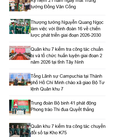
Kỷ niệm 21 năm ngày mất Trung
tướng Đồng Văn Cống
Thượng tướng Nguyễn Quang Ngọc
làm việc với Binh đoàn 16 về chiến
lược phát triển giai đoạn 2026-2030
Quân khu 7 kiểm tra công tác chuẩn
bị và tổ chức huấn luyện giai đoạn 2
năm 2026 tại tỉnh Tây Ninh
Tổng Lãnh sự Campuchia tại Thành
phố Hồ Chí Minh chào xã giao Bộ Tư
lệnh Quân khu 7
Trung đoàn Bộ binh 41 phát động
Phong trào Thi đua Quyết thắng
Quân khu 7 kiểm tra công tác chuyển
đổi số tại Kho K75