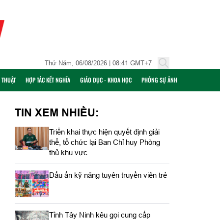
Thứ Năm, 06/08/2026 | 08:41 GMT+7
Ỹ THUẬT
HỢP TÁC KẾT NGHĨA
GIÁO DỤC - KHOA HỌC
PHÓNG SỰ ẢNH
TIN XEM NHIỀU:
Triển khai thực hiện quyết định giải
thể, tổ chức lại Ban Chỉ huy Phòng
thủ khu vực
Dấu ấn kỹ năng tuyên truyền viên trẻ
Tỉnh Tây Ninh kêu gọi cung cấp