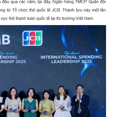
dẫn đầu qua các năm, tại đây, Ngân hàng TMCP Quân đội
ọng từ Tổ chức thẻ quốc tế JCB. Thành tựu này một lần
vực thẻ thanh toán quốc tế tại thị trường Việt Nam.