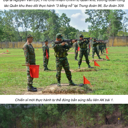
tác Quân khu theo dõi thực hành “3 tiếng nổ” tại Trung đoàn 96, Sư đoàn 309.
Chiến sĩ mới thực hành tư thế đứng bắn súng tiểu liên AK bài 1.