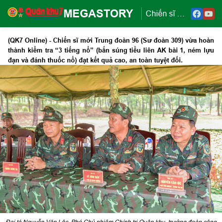
MEGASTORY
Chiến sĩ mới Trung đoàn 96 hoàn thành tốt "3 tiếng nổ"
(QK7 Online) - Chiến sĩ mới Trung đoàn 96 (Sư đoàn 309) vừa hoàn
thành kiểm tra “3 tiếng nổ” (bắn súng tiểu liên AK bài 1, ném lựu
đạn và đánh thuốc nổ) đạt kết quả cao, an toàn tuyệt đối.
Đại tá Nguyễn Văn Lộc, Phó Chủ nhiệm Chính trị Quân khu, trưởng đoàn công