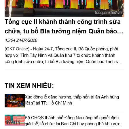
Tổng cục II khánh thành công trình sửa
chữa, tu bổ Bia tưởng niệm Quân báo
Trinh sát tại Tây Ninh
15:04 24/07/2026
(QK7 Online) - Ngày 24-7, Tổng cục II, Bộ Quốc phòng, phối
hợp với Tỉnh Tây Ninh và Quân khu 7 tổ chức khánh thành
công trình sửa chữa, tu bổ Bia tưởng niệm Quân báo Trinh sát
tại Khu di tích chùa Hang thuộc Khu du lịch Quốc gia núi Bà
Đen.
TIN XEM NHIỀU:
Xúc động lễ dâng hương, thắp nến tri ân Anh hùng
liệt sĩ tại TP. Hồ Chí Minh
Bộ CHQS thành phố Đồng Nai công bố quyết định
giải thể, tổ chức lại Ban Chỉ huy phòng thủ khu vực