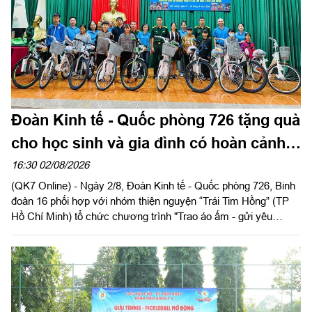
Đoàn Kinh tế - Quốc phòng 726 tặng quà
cho học sinh và gia đình có hoàn cảnh
khó khăn
16:30 02/08/2026
(QK7 Online) - Ngày 2/8, Đoàn Kinh tế - Quốc phòng 726, Binh
đoàn 16 phối hợp với nhóm thiện nguyện “Trái Tim Hồng” (TP
Hồ Chí Minh) tổ chức chương trình "Trao áo ấm - gửi yêu
thương", trao tặng nhiều phần quà thiết thực cho học sinh và
các gia đình có hoàn cảnh khó khăn trên địa bàn hai xã Tuy
Đức và Quảng Trực, tỉnh Lâm Đồng.