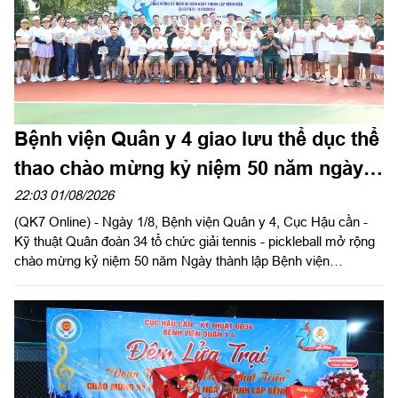
Bệnh viện Quân y 4 giao lưu thể dục thể
thao chào mừng kỷ niệm 50 năm ngày
thành lập
22:03 01/08/2026
(QK7 Online) - Ngày 1/8, Bệnh viện Quân y 4, Cục Hậu cần -
Kỹ thuật Quân đoàn 34 tổ chức giải tennis - pickleball mở rộng
chào mừng kỷ niệm 50 năm Ngày thành lập Bệnh viện
(21/8/1976 - 21/8/2026). Thiếu tướng Trần Công Đức, Phó tư
lệnh, Tham mưu trưởng Quân đoàn 34 dự và giao lưu tại giải.