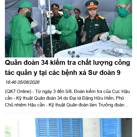
Quân đoàn 34 kiểm tra chất lượng công
tác quân y tại các bệnh xá Sư đoàn 9
18:46 05/08/2026
(QK7 Online) - Từ ngày 3 đến 5/8, Đoàn kiểm tra của Cục Hậu
cần - Kỹ thuật Quân đoàn 34 do Đại tá Đặng Hữu Hiền, Phó
Chủ nhiệm Hậu cần - Kỹ thuật Quân đoàn làm Trưởng đoàn
tiến hành kiểm tra toàn diện công tác quân y tại các bệnh xá
thuộc Sư đoàn 9. Đây là hoạt động nhằm đánh giá chất lượng
thực hiện nhiệm vụ, đồng thời chuẩn bị cho đợt kiểm tra toàn
diện của Cục Quân y năm 2026.