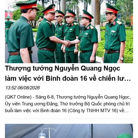
Thượng tướng Nguyễn Quang Ngọc
làm việc với Binh đoàn 16 về chiến lược
phát triển giai đoạn 2026-2030
13:52 06/08/2026
(QK7 Online) - Sáng 6-8, Thượng tướng Nguyễn Quang Ngọc,
Ủy viên Trung ương Đảng, Thứ trưởng Bộ Quốc phòng chủ trì
buổi làm việc với Binh đoàn 16 (Công ty TNHH MTV 16) về
chiến lược phát triển giai đoạn 2026-2030; tổ chức, cơ cấu lại
doanh nghiệp.