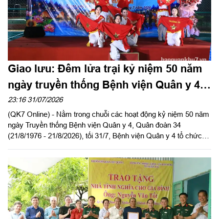
Giao lưu: Đêm lửa trại kỷ niệm 50 năm
ngày truyền thống Bệnh viện Quân y 4,
Quân đoàn 34
23:16 31/07/2026
(QK7 Online) - Nằm trong chuỗi các hoạt động kỷ niệm 50 năm
ngày Truyền thống Bệnh viện Quân y 4, Quân đoàn 34
(21/8/1976 - 21/8/2026), tối 31/7, Bệnh viện Quân y 4 tổ chức
đêm giao lưu văn nghệ và đêm lửa trại với chủ đề “Đoàn kết -
Cống hiến - Phát triển”.