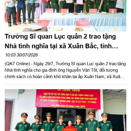
Trường Sĩ quan Lục quân 2 trao tặng
Nhà tình nghĩa tại xã Xuân Bắc, tỉnh
Đồng Nai
10:03 30/07/2026
(QK7 Online) - Ngày 29/7, Trường Sĩ quan Lục quân 2 trao tặng
Nhà tình nghĩa cho gia đình ông Nguyễn Văn Tốt, đối tượng
chính sách có hoàn cảnh khó khăn tại ấp Xuân Nam, xã Xuân
Bắc, tỉnh Đồng Nai. Đây là hoạt động thiết thực trong phong trào
“Đền ơn đáp nghĩa”, tri ân người có công với cách mạng nhân
kỷ niệm 79 năm Ngày Thương binh - Liệt sĩ (27/7/1947 -
27/7/2026), hướng tới kỷ niệm 65 năm Ngày truyền thống
Trường Sĩ quan Lục quân 2 (27/8/1961 - 27/8/2026).