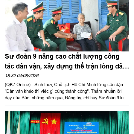
Sư đoàn 9 nâng cao chất lượng công
tác dân vận, xây dựng thế trận lòng dân
vững chắc
18:32 04/08/2026
(QK7 Online) - Sinh thời, Chủ tịch Hồ Chí Minh từng căn dặn:
"Dân vận khéo thì việc gì cũng thành công". Thấm nhuần lời
dạy của Bác, những năm qua, Đảng ủy, chỉ huy Sư đoàn 9 luôn
xác định công tác dân vận là một trong những nhiệm vụ chính
trị quan trọng, góp phần tăng cường mối quan hệ đoàn kết quân
- dân, xây dựng "thế trận lòng dân" vững chắc, tạo nền tảng để
đơn vị hoàn thành thắng lợi nhiệm vụ huấn luyện, sẵn sàng
chiến đấu và xây dựng địa bàn an toàn.