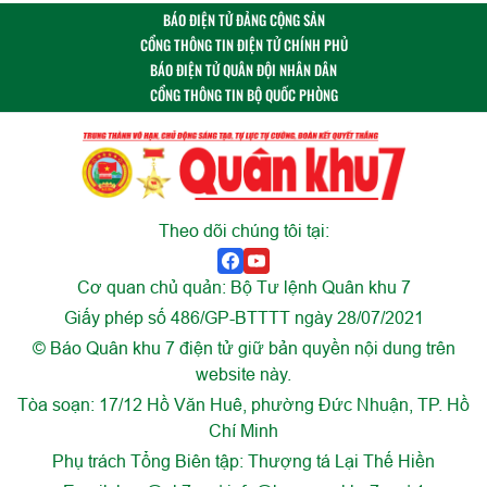
BÁO ĐIỆN TỬ ĐẢNG CỘNG SẢN
CỔNG THÔNG TIN ĐIỆN TỬ CHÍNH PHỦ
BÁO ĐIỆN TỬ QUÂN ĐỘI NHÂN DÂN
CỔNG THÔNG TIN BỘ QUỐC PHÒNG
Theo dõi chúng tôi tại:
Cơ quan chủ quản: Bộ Tư lệnh Quân khu 7
Giấy phép số 486/GP-BTTTT ngày 28/07/2021
© Báo Quân khu 7 điện tử giữ bản quyền nội dung trên
website này.
Tòa soạn: 17/12 Hồ Văn Huê, phường Đức Nhuận, TP. Hồ
Chí Minh
Phụ trách Tổng Biên tập: Thượng tá Lại Thế Hiền