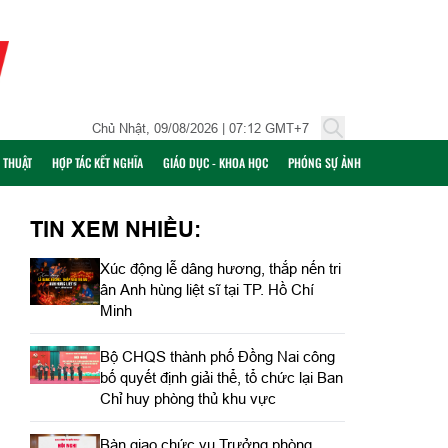
Chủ Nhật, 09/08/2026 | 07:12 GMT+7
Ỹ THUẬT
HỢP TÁC KẾT NGHĨA
GIÁO DỤC - KHOA HỌC
PHÓNG SỰ ẢNH
TIN XEM NHIỀU:
Xúc động lễ dâng hương, thắp nến tri
ân Anh hùng liệt sĩ tại TP. Hồ Chí
Minh
Bộ CHQS thành phố Đồng Nai công
bố quyết định giải thể, tổ chức lại Ban
Chỉ huy phòng thủ khu vực
Bàn giao chức vụ Trưởng phòng