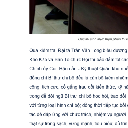
Các thí sinh thực hiện phần thi
Qua kiểm tra, Đại tá Trần Văn Long biểu dương
Kho K75 và Ban Tổ chức Hội thi bảo đảm tốt các
Chính ủy Cục Hậu cần - Kỹ thuật Quân khu nhấ
đồng chí Bí thư chi bộ đều là cán bộ kiêm nhiệm
công, tích cực, cố gắng trau dồi kiến thức, kỹ n
trọng để đội ngũ Bí thư chi bộ học hỏi, trao đổ
với từng loại hình chi bộ; đồng thời tiếp tục b
tác để đáp ứng với chức trách, nhiệm vụ người 
thật sự trong sạch, vững mạnh, tiêu biểu; đủ tr