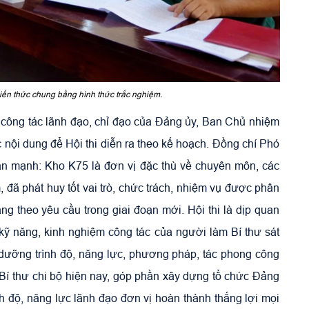
 kiến thức chung bằng hình thức trắc nghiệm.
 công tác lãnh đạo, chỉ đạo của Đảng ủy, Ban Chủ nhiệm
 nội dung để Hội thi diễn ra theo kế hoạch. Đồng chí Phó
n mạnh: Kho K75 là đơn vị đặc thù về chuyên môn, các
, đã phát huy tốt vai trò, chức trách, nhiệm vụ được phân
ăng theo yêu cầu trong giai đoạn mới. Hội thi là dịp quan
i kỹ năng, kinh nghiệm công tác của người làm Bí thư sát
ồi dưỡng trình độ, năng lực, phương pháp, tác phong công
Bí thư chi bộ hiện nay, góp phần xây dựng tổ chức Đảng
ình độ, năng lực lãnh đạo đơn vị hoàn thành thắng lợi mọi