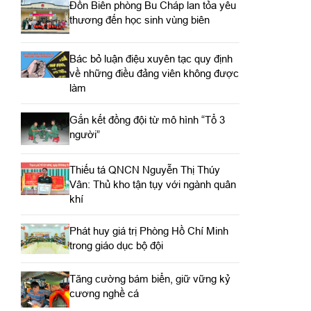
Đồn Biên phòng Bu Cháp lan tỏa yêu
thương đến học sinh vùng biên
Bác bỏ luận điệu xuyên tạc quy định
về những điều đảng viên không được
làm
Gắn kết đồng đội từ mô hình “Tổ 3
người”
Thiếu tá QNCN Nguyễn Thị Thúy
Vân: Thủ kho tận tụy với ngành quân
khí
Phát huy giá trị Phòng Hồ Chí Minh
trong giáo dục bộ đội
Tăng cường bám biển, giữ vững kỷ
cương nghề cá