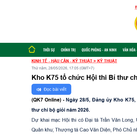
THỜI SỰ
CHÍNH TRỊ
QUỐC PHÒNG - AN NINH
VĂN HÓA -
KINH TẾ - HẬU CẦN - KỸ THUẬT
>
KỸ THUẬT
Thứ năm, 28/05/2026, 17:05 (GMT+7)
Kho K75 tổ chức Hội thi Bí thư c
Đọc bài viết
(QK7 Online) -
Ngày 28/5, Đảng ủy Kho K75, 
thư chi bộ giỏi năm 2026.
Dự khai mạc Hội thi có Đại tá Trần Văn Long,
Quân khu; Thượng tá Cao Văn Diện, Phó Chủ nhi