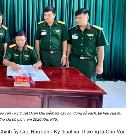
 cần - Kỹ thuật Quân khu kiểm tra các nội dung sổ sách, tài liệu của thí
í thư chi bộ giỏi năm 2026 Kho K75.
 Chính ủy Cục Hậu cần - Kỹ thuật và Thượng tá Cao Văn