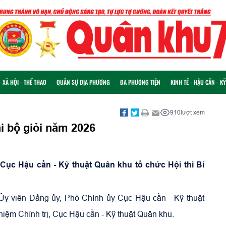
 XÃ HỘI - THỂ THAO
QUÂN SỰ ĐỊA PHƯƠNG
ĐA PHƯƠNG TIỆN
KINH TẾ - HẬU CẦN - K
910
lượt xem
hi bộ giỏi năm 2026
Cục Hậu cần - Kỹ thuật Quân khu tổ chức Hội thi Bí
 Ủy viên Đảng ủy, Phó Chính ủy Cục Hậu cần - Kỹ thuật
ệm Chính trị, Cục Hậu cần - Kỹ thuật Quân khu.