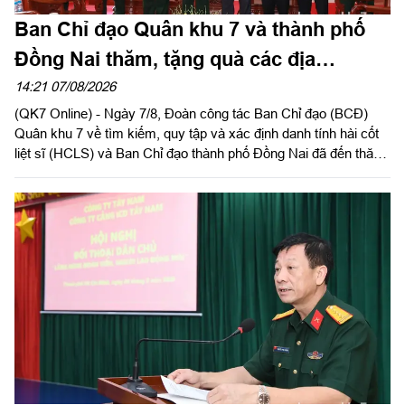
Ban Chỉ đạo Quân khu 7 và thành phố
Đồng Nai thăm, tặng quà các địa
phương hỗ trợ tìm kiếm, quy tập hài cốt
14:21 07/08/2026
(QK7 Online) - Ngày 7/8, Đoàn công tác Ban Chỉ đạo (BCĐ)
liệt sĩ
Quân khu 7 về tìm kiếm, quy tập và xác định danh tính hài cốt
liệt sĩ (HCLS) và Ban Chỉ đạo thành phố Đồng Nai đã đến thăm,
tặng quà phường Tân Khai, phường Bình Long, xã Minh Đức
và chùa Tân Minh (phường Bình Long), thành phố Đồng Nai -
các địa phương, cơ sở đã hỗ trợ, đồng hành trong hoạt động
quy tập, tìm kiếm HCLS, cầu siêu các anh hùng liệt sĩ tại xã
Minh Đức. Thiếu tướng Trần Chí Tâm, Ủy viên Thường vụ
Đảng ủy, Phó Chính ủy Quân khu, Trưởng BCĐ Quân khu làm
trưởng đoàn.