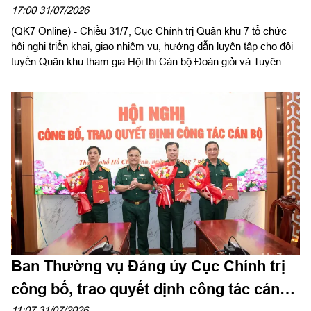
Cán bộ Đoàn giỏi và Tuyên truyền viên
17:00 31/07/2026
(QK7 Online) - Chiều 31/7, Cục Chính trị Quân khu 7 tổ chức
trẻ toàn quân năm 2026
hội nghị triển khai, giao nhiệm vụ, hướng dẫn luyện tập cho đội
tuyển Quân khu tham gia Hội thi Cán bộ Đoàn giỏi và Tuyên
truyền viên trẻ toàn quân năm 2026. Đại tá Nguyễn Như Trúc,
Phó Chủ nhiệm Chính trị Quân khu chủ trì hội nghị.
Ban Thường vụ Đảng ủy Cục Chính trị
công bố, trao quyết định công tác cán
11:07 31/07/2026