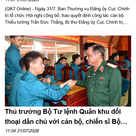
bộ
(QK7 Online) - Ngày 31/7, Ban Thường vụ Đảng ủy Cục Chính
trị tổ chức Hội nghị công bố, trao quyết định công tác cán bộ.
Thiếu tướng Trần Đức Thắng, Bí thư Đảng ủy Cục Chính trị,
Phó Chủ nhiệm Chính trị Quân khu chủ trì, trao quyết định cho
cán bộ.
Thủ trưởng Bộ Tư lệnh Quân khu đối
thoại dân chủ với cán bộ, chiến sĩ Bộ
CHQS tỉnh Lâm Đồng
11:04 31/07/2026