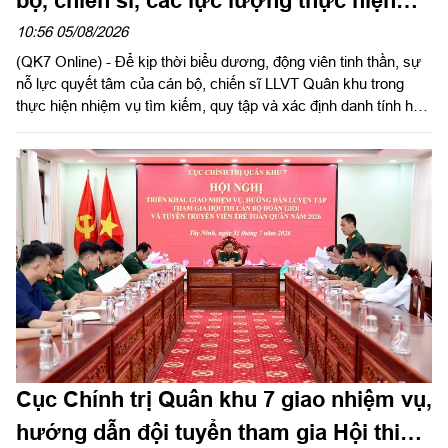
nhiệm vụ tìm kiếm, quy tập và xác định
10:56 05/08/2026
(QK7 Online) - Để kịp thời biểu dương, động viên tinh thần, sự
danh tính hài cốt liệt sĩ
nỗ lực quyết tâm của cán bộ, chiến sĩ LLVT Quân khu trong
thực hiện nhiệm vụ tìm kiếm, quy tập và xác định danh tính hài
cốt liệt sĩ. Ngày 5/8/2026, Trung tướng Trần Vinh Ngọc, Bí thư
Đảng ủy, Chính ủy Quân khu 7 gửi Thư khen cán bộ, chiến sĩ,
các lực lượng thực hiện nhiệm vụ tìm kiếm, quy tập và xác
định danh tính hài cốt liệt sĩ. Báo Quân khu đăng toàn văn Thư
khen của đồng chí Chính ủy Quân khu 7.
Cục Chính trị Quân khu 7 giao nhiệm vụ,
hướng dẫn đội tuyển tham gia Hội thi