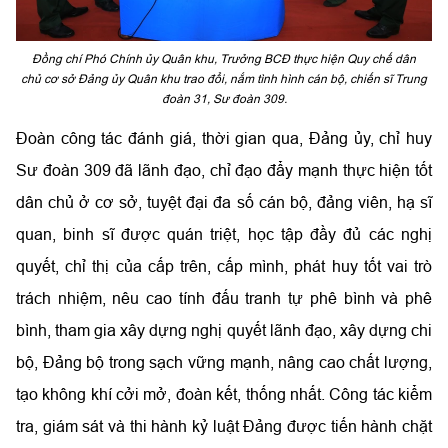
Đồng chí Phó Chính ủy Quân khu, Trưởng BCĐ thực hiện Quy chế dân
chủ cơ sở Đảng ủy Quân khu trao đổi, nắm tình hình cán bộ, chiến sĩ Trung
đoàn 31, Sư đoàn 309.
Đoàn công tác đánh giá, thời gian qua, Đảng ủy, chỉ huy
Sư đoàn 309 đã lãnh đạo, chỉ đạo đẩy mạnh thực hiện tốt
dân chủ ở cơ sở, tuyệt đại đa số cán bộ, đảng viên, hạ sĩ
quan, binh sĩ được quán triệt, học tập đầy đủ các nghị
quyết, chỉ thị của cấp trên, cấp mình, phát huy tốt vai trò
trách nhiệm, nêu cao tính đấu tranh tự phê bình và phê
bình, tham gia xây dựng nghị quyết lãnh đạo, xây dựng chi
bộ, Đảng bộ trong sạch vững mạnh, nâng cao chất lượng,
tạo không khí cởi mở, đoàn kết, thống nhất. Công tác kiểm
tra, giám sát và thi hành kỷ luật Đảng được tiến hành chặt