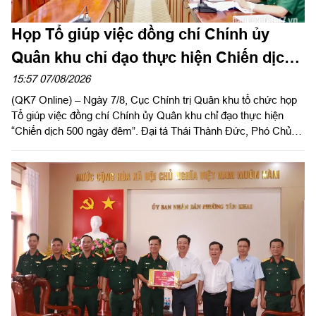
Họp Tổ giúp việc đồng chí Chính ủy
Quân khu chỉ đạo thực hiện Chiến dịch
500 ngày đêm
15:57 07/08/2026
(QK7 Online) – Ngày 7/8, Cục Chính trị Quân khu tổ chức họp
Tổ giúp việc đồng chí Chính ủy Quân khu chỉ đạo thực hiện
“Chiến dịch 500 ngày đêm”. Đại tá Thái Thành Đức, Phó Chủ
nhiệm Chính trị Quân khu chủ trì hội nghị.