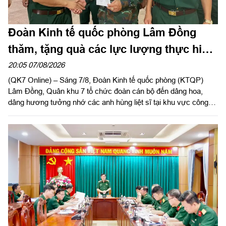
Đoàn Kinh tế quốc phòng Lâm Đồng
thăm, tặng quà các lực lượng thực hiện
nhiệm vụ tìm kiếm, quy tập hài cốt liệt sĩ
20:05 07/08/2026
(QK7 Online) – Sáng 7/8, Đoàn Kinh tế quốc phòng (KTQP)
Lâm Đồng, Quân khu 7 tổ chức đoàn cán bộ đến dâng hoa,
dâng hương tưởng nhớ các anh hùng liệt sĩ tại khu vực công
viên Lê Thị Riêng, TP Hồ Chí Minh và xã Minh Đức, thành phố
Đồng Nai do Thượng tá Đinh Nho Hùng, Đoàn trưởng Đoàn
KTQP Lâm Đồng làm trưởng đoàn.