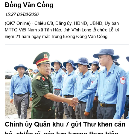
Đồng Văn Cống
15:27 06/08/2026
(QK7 Online) - Chiều 6/8, Đảng ủy, HĐND, UBND, Ủy ban
MTTQ Việt Nam xã Tân Hào, tỉnh Vĩnh Long tổ chức Lễ kỷ
niệm 21 năm ngày mất Trung tướng Đồng Văn Cống.
Chính ủy Quân khu 7 gửi Thư khen cán
bộ, chiến sĩ, các lực lượng thực hiện