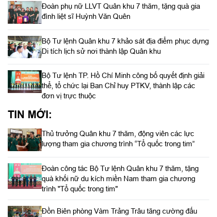
Đoàn phụ nữ LLVT Quân khu 7 thăm, tặng quà gia
đình liệt sĩ Huỳnh Văn Quên
Bộ Tư lệnh Quân khu 7 khảo sát địa điểm phục dựng
Di tích lịch sử nơi thành lập Quân khu
Bộ Tư lệnh TP. Hồ Chí Minh công bố quyết định giải
thể, tổ chức lại Ban Chỉ huy PTKV, thành lập các
đơn vị trực thuộc
TIN MỚI:
Thủ trưởng Quân khu 7 thăm, động viên các lực
lượng tham gia chương trình “Tổ quốc trong tim”
Đoàn công tác Bộ Tư lệnh Quân khu 7 thăm, tặng
quà khối nữ du kích miền Nam tham gia chương
trình "Tổ quốc trong tim"
Đồn Biên phòng Vàm Trảng Trâu tăng cường đấu