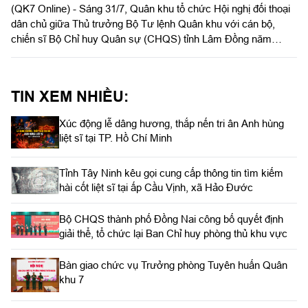
(QK7 Online) - Sáng 31/7, Quân khu tổ chức Hội nghị đối thoại
dân chủ giữa Thủ trưởng Bộ Tư lệnh Quân khu với cán bộ,
chiến sĩ Bộ Chỉ huy Quân sự (CHQS) tỉnh Lâm Đồng năm
2026. Thiếu tướng Trần Chí Tâm, Ủy viên Thường vụ Đảng ủy,
Phó Chính ủy Quân khu chủ trì hội nghị.
TIN XEM NHIỀU:
Xúc động lễ dâng hương, thắp nến tri ân Anh hùng
liệt sĩ tại TP. Hồ Chí Minh
Tỉnh Tây Ninh kêu gọi cung cấp thông tin tìm kiếm
hài cốt liệt sĩ tại ấp Cầu Vịnh, xã Hảo Đước
Bộ CHQS thành phố Đồng Nai công bố quyết định
giải thể, tổ chức lại Ban Chỉ huy phòng thủ khu vực
Bàn giao chức vụ Trưởng phòng Tuyên huấn Quân
khu 7