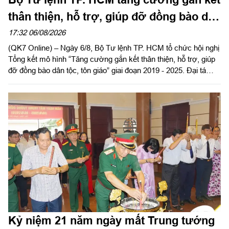
thân thiện, hỗ trợ, giúp đỡ đồng bào dân
tộc, tôn giáo
17:32 06/08/2026
(QK7 Online) – Ngày 6/8, Bộ Tư lệnh TP. HCM tổ chức hội nghị
Tổng kết mô hình “Tăng cường gắn kết thân thiện, hỗ trợ, giúp
đỡ đồng bào dân tộc, tôn giáo” giai đoạn 2019 - 2025. Đại tá
Thái Thành Đức, Phó Chủ nhiệm chính trị Quân khu dự và chỉ
đạo hội nghị.
Kỷ niệm 21 năm ngày mất Trung tướng