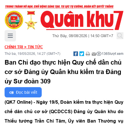
Mở menu chính
Thứ Bảy, 08/08/2026 | 14:50 GMT+7
CHÍNH TRỊ
>
TIN TỨC
Thứ ba, 19/05/2026, 14:27 (GMT+7)
1365
lượt xem
Ban Chỉ đạo thực hiện Quy chế dân chủ
cơ sở Đảng ủy Quân khu kiểm tra Đảng
ủy Sư đoàn 309
Đọc bài viết
(QK7 Online) - Ngày 19/5, Đoàn kiểm tra thực hiện Quy
chế dân chủ cơ sở (QCDCCS) Đảng ủy Quân khu do
Thiếu tướng Trần Chí Tâm, Ủy viên Ban Thường vụ