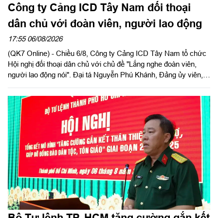
Công ty Cảng ICD Tây Nam đối thoại
dân chủ với đoàn viên, người lao động
17:55 06/08/2026
(QK7 Online) - Chiều 6/8, Công ty Cảng ICD Tây Nam tổ chức
Hội nghị đối thoại dân chủ với chủ đề "Lắng nghe đoàn viên,
người lao động nói". Đại tá Nguyễn Phú Khánh, Đảng ủy viên,
Phó Tổng giám đốc Công ty Tây Nam dự và phát biểu chỉ đạo.
Thượng tá Nguyễn Ngọc Khánh, Giám đốc Công ty Cảng ICD
Tây Nam chủ trì hội nghị. Dự hội nghị có Đại tá Phạm Thị Thu
Hương, Trưởng phòng Công tác quần chúng, Cục Chính trị
Quân khu 7; Đại tá Trần Thị Mỹ Châu, Phó Tổng giám đốc
Công ty Tây Nam cùng đông đảo cán bộ, đoàn viên, người lao
động Công ty Cảng ICD Tây Nam.
Bộ Tư lệnh TP. HCM tăng cường gắn kết