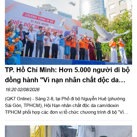
khu và đoàn công tác tiến hành kiểm tra Bộ Tư lệnh Thành phố
Hồ Chí Minh. Thiếu tướng Phan Quốc Việt, Phó Tư lệnh, Tham
mưu trưởng Bộ Tư lệnh Thành phố và cơ quan Bộ Tư lệnh
Thành phố làm việc với đoàn.
TP. Hồ Chí Minh: Hơn 5.000 người đi bộ
đồng hành "Vì nạn nhân chất độc da
cam"
16:20 02/08/2026
(QK7 Online) - Sáng 2-8, tại Phố đi bộ Nguyễn Huệ (phường
Sài Gòn, TPHCM), Hội Nạn nhân chất độc da cam/dioxin
TPHCM phối hợp các đơn vị tổ chức chương trình đi bộ “Vì
nạn nhân chất độc da cam/dioxin” năm 2026, nhân kỷ niệm 65
năm Ngày Thảm họa da cam ở Việt Nam (10-8-1961 - 10-8-
2026).