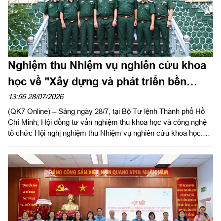
Nghiệm thu Nhiệm vụ nghiên cứu khoa
học về "Xây dựng và phát triển bền
vững tiềm lực quốc phòng Thành phố
13:56 28/07/2026
(QK7 Online) – Sáng ngày 28/7, tại Bộ Tư lệnh Thành phố Hồ
Hồ Chí Minh trong thời kỳ mới"
Chí Minh, Hội đồng tư vấn nghiệm thu khoa học và công nghệ
tổ chức Hội nghị nghiệm thu Nhiệm vụ nghiên cứu khoa học:
“Xây dựng và phát triển bền vững tiềm lực quốc phòng Thành
phố Hồ Chí Minh trong thời kỳ mới”. Trung tướng, PGS, TS
Trần Thái Bình, nguyên Viện trưởng Viện Chiến lược Quốc
phòng, Chủ tịch Hội đồng; Trung tướng, PGS, TS Hoàng Văn
Minh, nguyên Giám đốc Học viện Lục quân, phó Chủ tịch Hội
đồng, đồng chủ trì nghiệm thu.