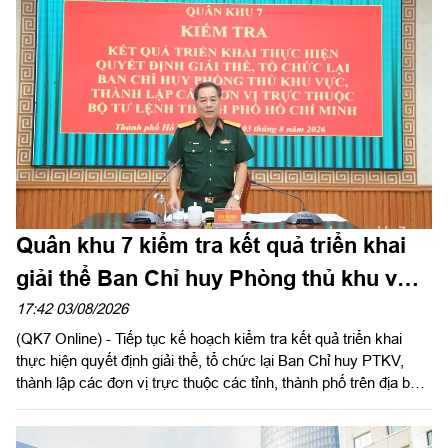
ủy Cục Hậu cần - Kỹ thuật Quân khu đến dự và phát biểu chúc
mừng.
Quân khu 7 kiểm tra kết quả triển khai
giải thể Ban Chỉ huy Phòng thủ khu vực
tại Bộ Tư lệnh TPHCM
17:42 03/08/2026
(QK7 Online) - Tiếp tục kế hoạch kiểm tra kết quả triển khai
thực hiện quyết định giải thể, tổ chức lại Ban Chỉ huy PTKV,
thành lập các đơn vị trực thuộc các tỉnh, thành phố trên địa bàn
Quân khu, chiều 3/8, thừa ủy quyền Thủ trưởng Bộ Tư lệnh
Quân khu, Đại tá Trần Hữu Nhân, Phó Tham mưu trưởng Quân