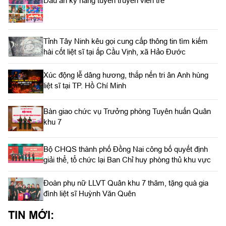
Dấu ấn kỹ năng tuyên truyền viên trẻ
Tỉnh Tây Ninh kêu gọi cung cấp thông tin tìm kiếm
hài cốt liệt sĩ tại ấp Cầu Vịnh, xã Hảo Đước
Xúc động lễ dâng hương, thắp nến tri ân Anh hùng
liệt sĩ tại TP. Hồ Chí Minh
Bàn giao chức vụ Trưởng phòng Tuyên huấn Quân
khu 7
Bộ CHQS thành phố Đồng Nai công bố quyết định
giải thể, tổ chức lại Ban Chỉ huy phòng thủ khu vực
Đoàn phụ nữ LLVT Quân khu 7 thăm, tặng quà gia
đình liệt sĩ Huỳnh Văn Quên
TIN MỚI: