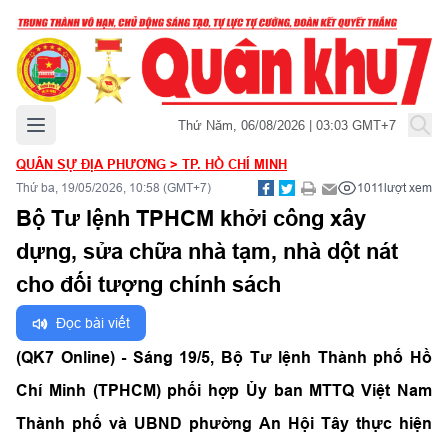
Mở menu chính
Thứ Năm, 06/08/2026 | 03:03 GMT+7
QUÂN SỰ ĐỊA PHƯƠNG
>
TP. HỒ CHÍ MINH
Thứ ba, 19/05/2026, 10:58 (GMT+7)
1011
lượt xem
Bộ Tư lệnh TPHCM khởi công xây
dựng, sửa chữa nhà tạm, nhà dột nát
cho đối tượng chính sách
Đọc bài viết
(QK7 Online) - Sáng 19/5, Bộ Tư lệnh Thành phố Hồ
Chí Minh (TPHCM) phối hợp Ủy ban MTTQ Việt Nam
Thành phố và UBND phường An Hội Tây thực hiện