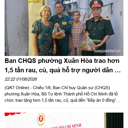
Ban CHQS phường Xuân Hòa trao hơn
1,5 tấn rau, củ, quả hỗ trợ người dân có
hoàn cảnh khó khăn
22:22 01/08/2026
(QK7 Online) - Chiều 1/8, Ban Chỉ huy Quân sự (CHQS)
phường Xuân Hòa, Bộ Tư lệnh Thành phố Hồ Chí Minh đã tổ
chức trao tặng hơn 1,5 tấn rau, củ, quả đến “Bếp ăn 0 đồng”
cùng các hộ dân có hoàn cảnh khó khăn trên địa bàn phường
Thạnh Mỹ Tây và Tăng Nhơn Phú (Thành phố Hồ Chí Minh).