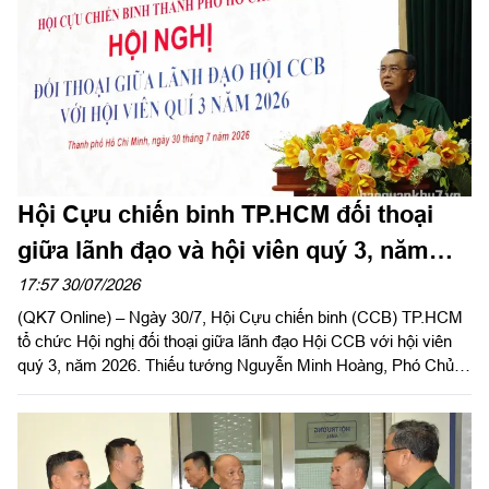
Hội Cựu chiến binh TP.HCM đối thoại
giữa lãnh đạo và hội viên quý 3, năm
2026
17:57 30/07/2026
(QK7 Online) – Ngày 30/7, Hội Cựu chiến binh (CCB) TP.HCM
tổ chức Hội nghị đối thoại giữa lãnh đạo Hội CCB với hội viên
quý 3, năm 2026. Thiếu tướng Nguyễn Minh Hoàng, Phó Chủ
tịch Hội CCB Việt Nam, Phó Chủ tịch Ủy ban MTTQ Việt Nam
TPHCM, Chủ tịch Hội CCB TP.HCM chủ trì hội nghị.