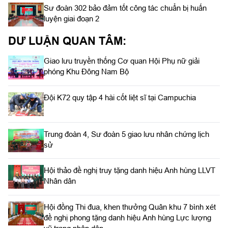
Sư đoàn 302 bảo đảm tốt công tác chuẩn bị huấn
luyện giai đoạn 2
DƯ LUẬN QUAN TÂM:
Giao lưu truyền thống Cơ quan Hội Phụ nữ giải
phóng Khu Đông Nam Bộ
Đội K72 quy tập 4 hài cốt liệt sĩ tại Campuchia
Trung đoàn 4, Sư đoàn 5 giao lưu nhân chứng lịch
sử
Hội thảo đề nghị truy tặng danh hiệu Anh hùng LLVT
Nhân dân
Hội đồng Thi đua, khen thưởng Quân khu 7 bình xét
đề nghị phong tặng danh hiệu Anh hùng Lực lượng