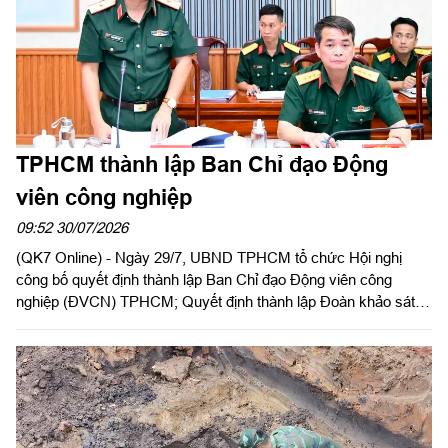
TPHCM thành lập Ban Chỉ đạo Động
viên công nghiệp
09:52 30/07/2026
(QK7 Online) - Ngày 29/7, UBND TPHCM tổ chức Hội nghị
công bố quyết định thành lập Ban Chỉ đạo Động viên công
nghiệp (ĐVCN) TPHCM; Quyết định thành lập Đoàn khảo sát
và triển khai kế hoạch khảo sát năng lực doanh nghiệp; Kế
hoạch động viên công nghiệp năm 2026. Đồng chí Trần Văn
Bảy, Phó Chủ tịch UBND Thành phố chủ trì hội nghị. Dự có
Thiếu tướng Phan Quốc Việt, Phó Tư lệnh, Tham mưu trưởng
Bộ Tư lệnh TPHCM cùng các sở, ban, ngành Thành phố, các
doanh nghiệp ĐVCN được giao nhiệm vụ.