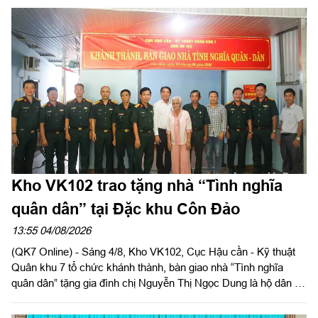
Kho VK102 trao tặng nhà “Tình nghĩa
quân dân” tại Đặc khu Côn Đảo
13:55 04/08/2026
(QK7 Online) - Sáng 4/8, Kho VK102, Cục Hậu cần - Kỹ thuật
Quân khu 7 tổ chức khánh thành, bàn giao nhà “Tình nghĩa
quân dân” tặng gia đình chị Nguyễn Thị Ngọc Dung là hộ dân có
hoàn cảnh khó khăn về nhà ở hiện đang cư trú tại Đặc khu Côn
Đảo, Thành phố Hồ Chí Minh. Đại tá Phạm Ngọc Sơn, Chính