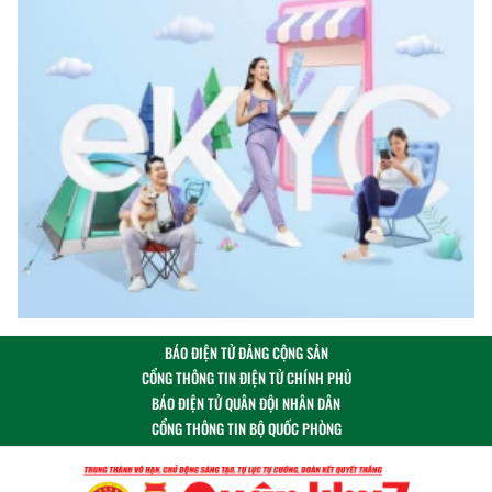
BÁO ĐIỆN TỬ ĐẢNG CỘNG SẢN
CỔNG THÔNG TIN ĐIỆN TỬ CHÍNH PHỦ
BÁO ĐIỆN TỬ QUÂN ĐỘI NHÂN DÂN
CỔNG THÔNG TIN BỘ QUỐC PHÒNG