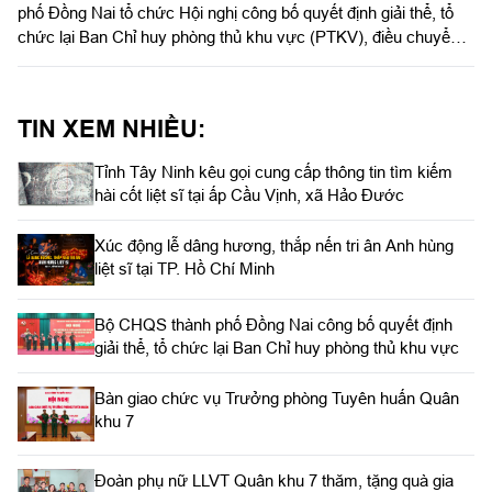
phố Đồng Nai tổ chức Hội nghị công bố quyết định giải thể, tổ
chức lại Ban Chỉ huy phòng thủ khu vực (PTKV), điều chuyển,
thành lập các đơn vị trực thuộc Bộ CHQS thành phố. Thiếu
tướng Đặng Văn Lẫm, Ủy viên Thường vụ Đảng ủy, Phó Tư
lệnh Quân khu dự và chỉ đạo Hội nghị. Dự Hội nghị có đồng chí
TIN XEM NHIỀU:
Võ Tấn Đức, Phó Bí thư Thành ủy thành phố Đồng Nai; thủ
trưởng các cơ quan Quân khu; lãnh đạo Bộ CHQS thành phố
Tỉnh Tây Ninh kêu gọi cung cấp thông tin tìm kiếm
Đồng Nai.
hài cốt liệt sĩ tại ấp Cầu Vịnh, xã Hảo Đước
Xúc động lễ dâng hương, thắp nến tri ân Anh hùng
liệt sĩ tại TP. Hồ Chí Minh
Bộ CHQS thành phố Đồng Nai công bố quyết định
giải thể, tổ chức lại Ban Chỉ huy phòng thủ khu vực
Bàn giao chức vụ Trưởng phòng Tuyên huấn Quân
khu 7
Đoàn phụ nữ LLVT Quân khu 7 thăm, tặng quà gia