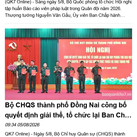
(QK7 Online) - Sáng ngày 5/8, Bộ Quốc phòng tổ chức Hội nghị
tập huấn Báo cáo viên pháp luật trong Quân đội năm 2026.
Thượng tướng Nguyễn Văn Gấu, Ủy viên Ban Chấp hành
Trung ương Đảng, Ủy viên Quân ủy Trung ương, Thứ trưởng
Bộ Quốc phòng, Chủ tịch Hội đồng Phổ biến, giáo dục pháp luật
Bộ Quốc phòng chủ trì hội nghị. Hội nghị được tổ chức bằng
hình thức trực tiếp kết hợp với trực tuyến tại 122 điểm cầu
trong toàn quân.
Bộ CHQS thành phố Đồng Nai công bố
quyết định giải thể, tổ chức lại Ban Chỉ
huy phòng thủ khu vực
09:34 05/08/2026
QK7 Online) - Ngày 5/8, Bộ Chỉ huy Quân sự (CHQS) thành