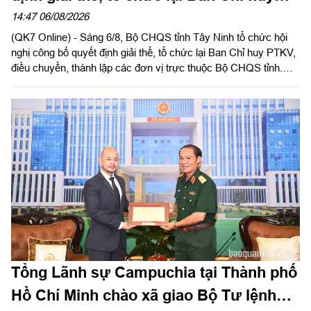
phòng thủ khu vực
14:47 06/08/2026
(QK7 Online) - Sáng 6/8, Bộ CHQS tỉnh Tây Ninh tổ chức hội
nghị công bố quyết định giải thể, tổ chức lại Ban Chỉ huy PTKV,
điều chuyển, thành lập các đơn vị trực thuộc Bộ CHQS tỉnh.
Thừa ủy quyền của Bộ Tư lệnh Quân khu 7, Thiếu tướng Lê
Ngọc Hải, Phó Tham mưu trưởng Quân khu dự và phát biểu
chỉ đạo.
Tổng Lãnh sự Campuchia tại Thành phố
Hồ Chí Minh chào xã giao Bộ Tư lệnh