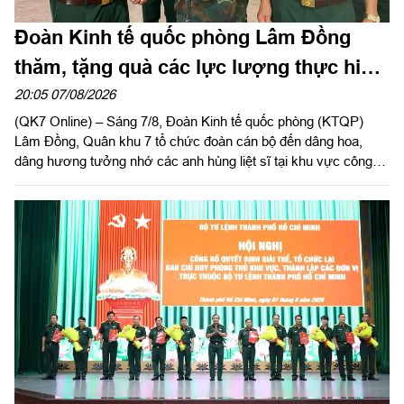
Đoàn Kinh tế quốc phòng Lâm Đồng
thăm, tặng quà các lực lượng thực hiện
nhiệm vụ tìm kiếm, quy tập hài cốt liệt sĩ
20:05 07/08/2026
(QK7 Online) – Sáng 7/8, Đoàn Kinh tế quốc phòng (KTQP)
Lâm Đồng, Quân khu 7 tổ chức đoàn cán bộ đến dâng hoa,
dâng hương tưởng nhớ các anh hùng liệt sĩ tại khu vực công
viên Lê Thị Riêng, TP Hồ Chí Minh và xã Minh Đức, thành phố
Đồng Nai do Thượng tá Đinh Nho Hùng, Đoàn trưởng Đoàn
KTQP Lâm Đồng làm trưởng đoàn.