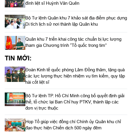
đình liệt sĩ Huỳnh Văn Quên
Bộ Tư lệnh Quân khu 7 khảo sát địa điểm phục dựng
Di tích lịch sử nơi thành lập Quân khu
Quân khu 7 triển khai công tác chuẩn bị lực lượng
tham gia Chương trình “Tổ quốc trong tim”
TIN MỚI:
Đoàn Kinh tế quốc phòng Lâm Đồng thăm, tặng quà
các lực lượng thực hiện nhiệm vụ tìm kiếm, quy tập
hài cốt liệt sĩ
Bộ Tư lệnh TP. Hồ Chí Minh công bố quyết định giải
thể, tổ chức lại Ban Chỉ huy PTKV, thành lập các
đơn vị trực thuộc
Họp Tổ giúp việc đồng chí Chính ủy Quân khu chỉ
đạo thực hiện Chiến dịch 500 ngày đêm