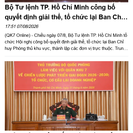
Bộ Tư lệnh TP. Hồ Chí Minh công bố
quyết định giải thể, tổ chức lại Ban Chỉ
huy PTKV, thành lập các đơn vị trực
17:51 07/08/2026
(QK7 Online) - Chiều ngày 07/8, Bộ Tư lệnh TP. Hồ Chí Minh tổ
thuộc
chức Hội nghị công bố quyết định giải thể, tổ chức lại Ban Chỉ
huy Phòng thủ khu vực, thành lập các đơn vị trực thuộc. Trung
tướng Lê Xuân Thế, Ủy viên Ban Chấp hành Trung ương Đảng,
Ủy viên Quân ủy Trung ương, Phó Bí thư Đảng ủy, Tư lệnh
Quân khu dự, chỉ đạo hội nghị. Thiếu tướng Vũ Văn Điền, Ủy
viên Ban Thường vụ Thành ủy, Tư lệnh Bộ Tư lệnh TP. Hồ Chí
Minh chủ trì hội nghị.