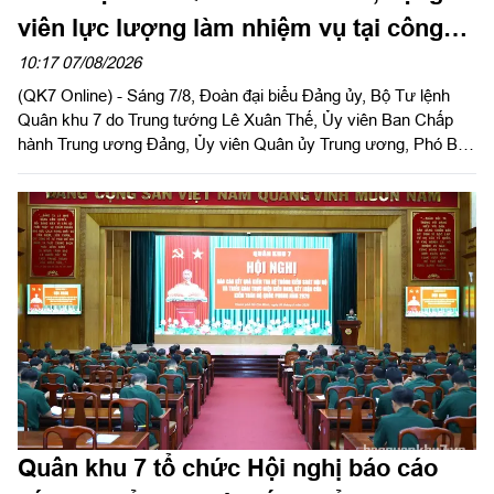
viên lực lượng làm nhiệm vụ tại công
viên Lê Thị Riêng
10:17 07/08/2026
(QK7 Online) - Sáng 7/8, Đoàn đại biểu Đảng ủy, Bộ Tư lệnh
Quân khu 7 do Trung tướng Lê Xuân Thế, Ủy viên Ban Chấp
hành Trung ương Đảng, Ủy viên Quân ủy Trung ương, Phó Bí
thư Đảng ủy, Tư lệnh Quân khu làm trưởng đoàn tổ chức dâng
hoa, dâng hương tưởng niệm cố Tổng Bí thư Trần Phú, các anh
hùng liệt sĩ và thăm, động viên lực lượng đang làm nhiệm vụ tại
công viên Lê Thị Riêng, Thành phố Hồ Chí Minh.
Quân khu 7 tổ chức Hội nghị báo cáo