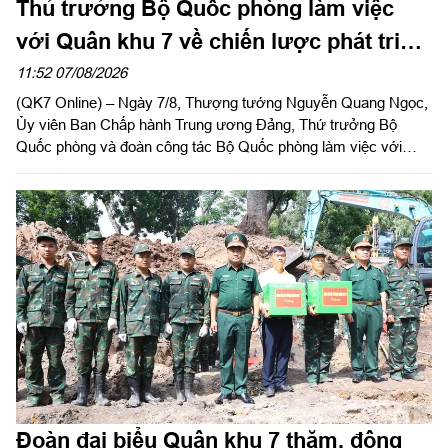
Thủ trưởng Bộ Quốc phòng làm việc
với Quân khu 7 về chiến lược phát triển
giai đoạn 2026 – 2030, tổ chức, cơ cấu
11:52 07/08/2026
(QK7 Online) – Ngày 7/8, Thượng tướng Nguyễn Quang Ngọc,
lại doanh nghiệp
Ủy viên Ban Chấp hành Trung ương Đảng, Thứ trưởng Bộ
Quốc phòng và đoàn công tác Bộ Quốc phòng làm việc với
Quân khu 7 về chiến lược phát triển giai đoạn 2026 – 2030, tổ
chức cơ cấu lại doanh nghiệp. Thiếu tướng Đặng Văn Lẫm, Ủy
viên Thường vụ Đảng ủy, Phó Tư lệnh Quân khu tiếp đoàn.
Đoàn đại biểu Quân khu 7 thăm, động