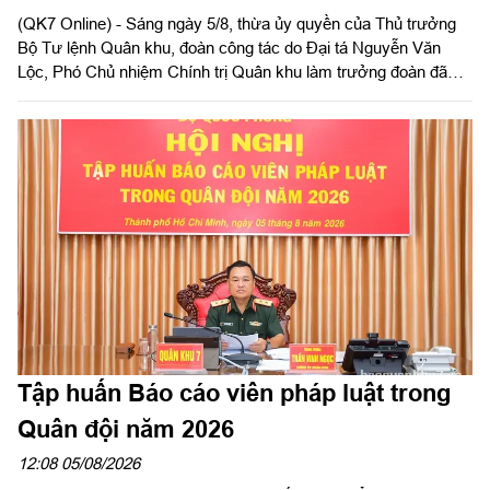
(QK7 Online) - Sáng ngày 5/8, thừa ủy quyền của Thủ trưởng
Bộ Tư lệnh Quân khu, đoàn công tác do Đại tá Nguyễn Văn
Lộc, Phó Chủ nhiệm Chính trị Quân khu làm trưởng đoàn đã
kiểm tra công tác chuẩn bị và tổ chức huấn luyện giai đoạn 2
năm 2026 tại Trung đoàn Minh Đạm và Ban Chỉ huy Quân sự
(CHQS) phường Tam Long (Bộ Tư lệnh TP Hồ Chí Minh).
Tập huấn Báo cáo viên pháp luật trong
Quân đội năm 2026
12:08 05/08/2026