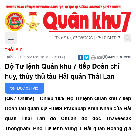
Mở menu chính
Thứ Sáu, 07/08/2026 | 17:17 GMT+7
THỜI SỰ
Thứ hai, 18/05/2026, 16:10 (GMT+7)
4460
lượt xem
Bộ Tư lệnh Quân khu 7 tiếp Đoàn chỉ
huy, thủy thủ tàu Hải quân Thái Lan
Đọc bài viết
(QK7 Online) – Chiều 18/5, Bộ Tư lệnh Quân khu 7 tiếp
Đoàn tàu quân sự HTMS Prachuap Khiri Khan của Hải
quân Thái Lan do Chuẩn đô đốc Thaveesak
Thongnam, Phó Tư lệnh Vùng 1 Hải quân Hoàng gia