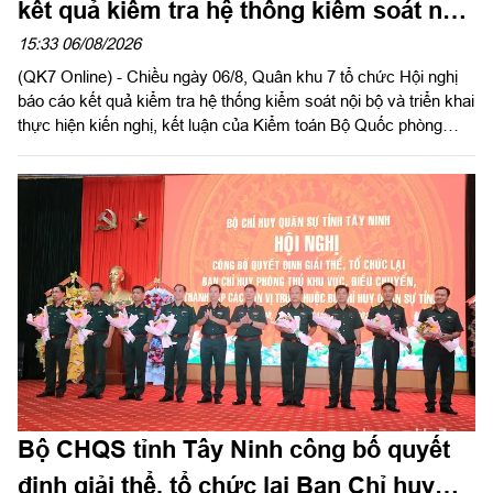
kết quả kiểm tra hệ thống kiểm soát nội
bộ
15:33 06/08/2026
(QK7 Online) - Chiều ngày 06/8, Quân khu 7 tổ chức Hội nghị
báo cáo kết quả kiểm tra hệ thống kiểm soát nội bộ và triển khai
thực hiện kiến nghị, kết luận của Kiểm toán Bộ Quốc phòng
năm 2026 trong LLVT Quân khu. Trung tướng Lê Xuân Thế, Ủy
viên Ban Chấp hành Trung ương Đảng, Ủy viên Quân ủy Trung
ương, Phó Bí thư Đảng ủy, Tư lệnh Quân khu chủ trì hội nghị.
Bộ CHQS tỉnh Tây Ninh công bố quyết
định giải thể, tổ chức lại Ban Chỉ huy