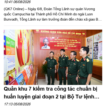
Quân khu 7
10:41 06/08/2026
(QK7 Online) – Ngày 6/8, Đoàn Tổng Lãnh sự quán Vương
quốc Campuchia tại Thành phố Hồ Chí Minh do ngài Luon
Bunvadh, Tổng Lãnh sự làm trưởng đoàn đến chào xã giao Bộ
Tư lệnh Quân khu 7 nhân dịp nhận nhiệm kỳ công tác. Thiếu
tướng Trần Ngọc Minh, Ủy viên Thường vụ Đảng ủy, Phó Tư
lệnh Quân khu chủ trì tiếp đoàn. Dự buổi tiếp có thủ trưởng Bộ
Tham mưu, Cục Chính trị, Cục Hậu cần - Kỹ thuật cùng đại
diện các cơ quan chức năng Quân khu.
Quân khu 7 kiểm tra công tác chuẩn bị
huấn luyện giai đoạn 2 tại Bộ Tư lệnh
Thành phố Hồ Chí Minh
17:13 05/08/2026