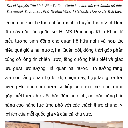
Đại tá Nguyễn Tấn Linh, Phó Tư lệnh Quân khu trao đổi với Chuẩn đô đốc
Thaveesak Thongnam, Phó Tư lệnh Vùng 1 Hải quân Hoàng gia Thái Lan.
Đồng chí Phó Tư lệnh nhấn mạnh, chuyến thăm Việt Nam
lần này của tàu quân sự HTMS Prachuap Khiri Khan là
biểu tượng sinh động cho quan hệ hữu nghị và hợp tác
hiệu quả giữa hai nước, hai Quân đội, đồng thời góp phần
củng cố lòng tin chiến lược, tăng cường hiểu biết và giao
lưu giữa lực lượng Hải quân hai nước. Tin tưởng rằng,
với nền tảng quan hệ tốt đẹp hiện nay, hợp tác giữa lực
lượng Hải quân hai nước sẽ tiếp tục được mở rộng, đóng
góp thiết thực cho việc bảo đảm an ninh, an toàn hàng hải,
nâng cao năng lực ứng phó với các thách thức chung, vì
lợi ích của mỗi quốc gia và của cả khu vực.