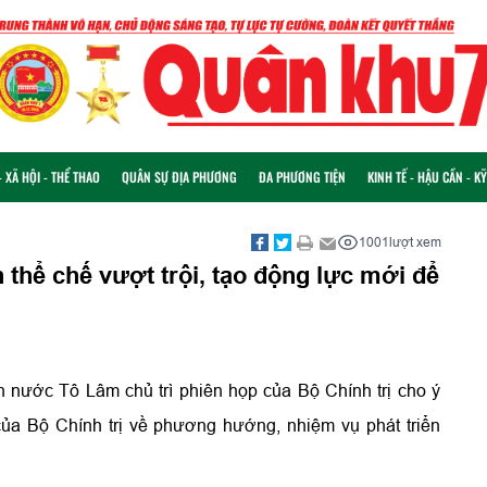
 XÃ HỘI - THỂ THAO
QUÂN SỰ ĐỊA PHƯƠNG
ĐA PHƯƠNG TIỆN
KINH TẾ - HẬU CẦN - K
1001
lượt xem
n thể chế vượt trội, tạo động lực mới để
h nước Tô Lâm chủ trì phiên họp của Bộ Chính trị cho ý
của Bộ Chính trị về phương hướng, nhiệm vụ phát triển