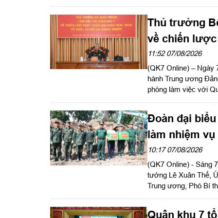
Ủy viên Quân ủy Trun
hội nghị. Thiếu tướn
Thủ trưởng B
Tư lệnh TP. Hồ Chí Min
về chiến lược 
chức, cơ cấu 
11:52 07/08/2026
(QK7 Online) – Ngày
hành Trung ương Đản
phòng làm việc với Qu
chức cơ cấu lại doan
Đảng ủy, Phó Tư lệnh
Đoàn đại biểu
làm nhiệm vụ 
10:17 07/08/2026
(QK7 Online) - Sáng 7
tướng Lê Xuân Thế, Ủ
Trung ương, Phó Bí t
hoa, dâng hương tưởng
thăm, động viên lực l
Quân khu 7 tổ
Hồ Chí Minh.