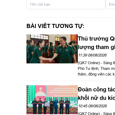
BÀI VIẾT TƯƠNG TỰ:
Thủ trưởng Qu
lượng tham gi
11:39 08/08/2026
(QK7 Online) - Sáng 
Phó Tư lệnh, Tham mư
thăm, động viên các k
Dân tổ chức tại Sư đo
Đoàn công tác
khối nữ du kí
"Tổ quốc tron
10:45 08/08/2026
(QK7 Online) - Sáng 