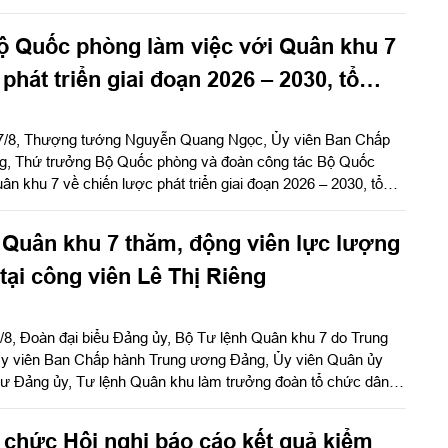
g ương, Phó Bí thư Đảng ủy, Tư lệnh Quân khu dự, chỉ đạo
g Vũ Văn Điền, Ủy viên Ban Thường vụ Thành ủy, Tư lệnh Bộ
ộ Quốc phòng làm việc với Quân khu 7
h chủ trì hội nghị.
phát triển giai đoạn 2026 – 2030, tổ
lại doanh nghiệp
 7/8, Thượng tướng Nguyễn Quang Ngọc, Ủy viên Ban Chấp
g, Thứ trưởng Bộ Quốc phòng và đoàn công tác Bộ Quốc
ân khu 7 về chiến lược phát triển giai đoạn 2026 – 2030, tổ
h nghiệp. Thiếu tướng Đặng Văn Lẫm, Ủy viên Thường vụ
 Quân khu tiếp đoàn.
 Quân khu 7 thăm, động viên lực lượng
tại công viên Lê Thị Riêng
/8, Đoàn đại biểu Đảng ủy, Bộ Tư lệnh Quân khu 7 do Trung
y viên Ban Chấp hành Trung ương Đảng, Ủy viên Quân ủy
hư Đảng ủy, Tư lệnh Quân khu làm trưởng đoàn tổ chức dâng
 niệm cố Tổng Bí thư Trần Phú, các anh hùng liệt sĩ và
ượng đang làm nhiệm vụ tại công viên Lê Thị Riêng, Thành phố
 chức Hội nghị báo cáo kết quả kiểm