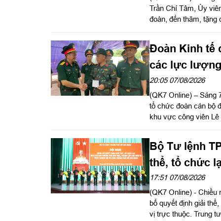
Trần Chí Tâm, Ủy viê
đoàn, đến thăm, tặng 
phục vụ chương trình 
Đoàn Kinh tế
các lực lượng
hài cốt liệt sĩ
20:05 07/08/2026
(QK7 Online) – Sáng 
tổ chức đoàn cán bộ đ
khu vực công viên Lê
Nai do Thượng tá Đi
đoàn.
Bộ Tư lệnh TP
thể, tổ chức 
vị trực thuộc
17:51 07/08/2026
(QK7 Online) - Chiều 
bố quyết định giải thể
vị trực thuộc. Trung