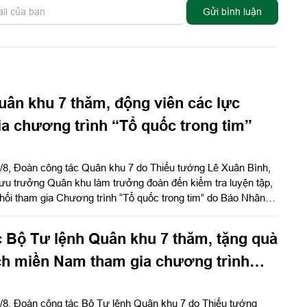
Gửi bình luận
ân khu 7 thăm, động viên các lực
a chương trình “Tổ quốc trong tim”
8/8, Đoàn công tác Quân khu 7 do Thiếu tướng Lê Xuân Bình,
u trưởng Quân khu làm trưởng đoàn đến kiểm tra luyện tập,
hối tham gia Chương trình “Tổ quốc trong tim” do Báo Nhân
àn 309 và Lữ đoàn 25.
 Bộ Tư lệnh Quân khu 7 thăm, tặng quà
ch miền Nam tham gia chương trình
g tim"
8/8, Đoàn công tác Bộ Tư lệnh Quân khu 7 do Thiếu tướng