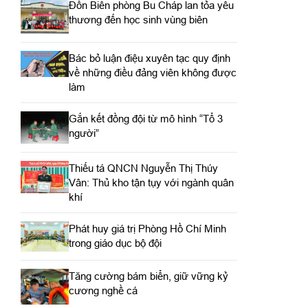
Đồn Biên phòng Bu Cháp lan tỏa yêu
thương đến học sinh vùng biên
Bác bỏ luận điệu xuyên tạc quy định
về những điều đảng viên không được
làm
Gắn kết đồng đội từ mô hình “Tổ 3
người”
Thiếu tá QNCN Nguyễn Thị Thúy
Vân: Thủ kho tận tụy với ngành quân
khí
Phát huy giá trị Phòng Hồ Chí Minh
trong giáo dục bộ đội
Tăng cường bám biển, giữ vững kỷ
cương nghề cá