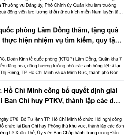
n Thường vụ Đảng ủy, Phó Chính ủy Quân khu làm trưởng
quà động viên lực lượng khối nữ du kích miền Nam luyện tập
"Tổ quốc trong tim" do báo Nhân dân tổ chức.
 quốc phòng Lâm Đồng thăm, tặng quà
 thực hiện nhiệm vụ tìm kiếm, quy tập
7/8, Đoàn Kinh tế quốc phòng (KTQP) Lâm Đồng, Quân khu 7
ến dâng hoa, dâng hương tưởng nhớ các anh hùng liệt sĩ tại
 Thị Riêng, TP Hồ Chí Minh và xã Minh Đức, thành phố Đồng
nh Nho Hùng, Đoàn trưởng Đoàn KTQP Lâm Đồng làm trưởng
. Hồ Chí Minh công bố quyết định giải
lại Ban Chỉ huy PTKV, thành lập các đơn
ngày 07/8, Bộ Tư lệnh TP. Hồ Chí Minh tổ chức Hội nghị công
, tổ chức lại Ban Chỉ huy Phòng thủ khu vực, thành lập các đơn
 tướng Lê Xuân Thế, Ủy viên Ban Chấp hành Trung ương Đảng,