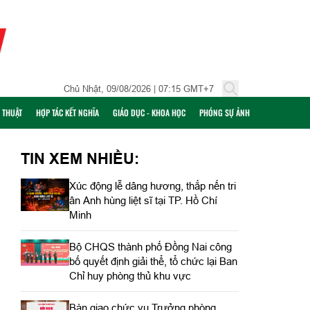
Chủ Nhật, 09/08/2026 | 07:15 GMT+7
Ỹ THUẬT
HỢP TÁC KẾT NGHĨA
GIÁO DỤC - KHOA HỌC
PHÓNG SỰ ẢNH
TIN XEM NHIỀU:
Xúc động lễ dâng hương, thắp nến tri
ân Anh hùng liệt sĩ tại TP. Hồ Chí
Minh
Bộ CHQS thành phố Đồng Nai công
bố quyết định giải thể, tổ chức lại Ban
Chỉ huy phòng thủ khu vực
Bàn giao chức vụ Trưởng phòng