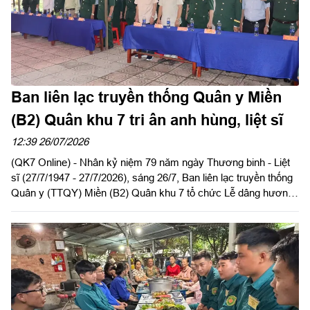
Ban liên lạc truyền thống Quân y Miền
(B2) Quân khu 7 tri ân anh hùng, liệt sĩ
12:39 26/07/2026
(QK7 Online) - Nhân kỷ niệm 79 năm ngày Thương binh - Liệt
sĩ (27/7/1947 - 27/7/2026), sáng 26/7, Ban liên lạc truyền thống
Quân y (TTQY) Miền (B2) Quân khu 7 tổ chức Lễ dâng hương
tưởng niệm Chủ tịch Hồ Chí Minh và các Anh hùng liệt sĩ tại Di
tích lịch sử Quốc gia địa điểm Căn cứ Cục Hậu cần Quân giải
phóng miền Nam Việt Nam (1973 - 1975), xã Lộc Quang, thành
phố Đồng Nai.