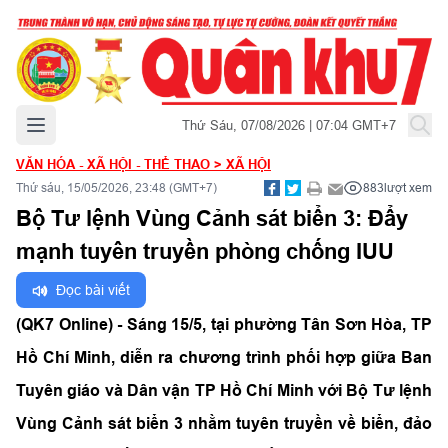
Mở menu chính
Thứ Sáu, 07/08/2026 | 07:04 GMT+7
VĂN HÓA - XÃ HỘI - THỂ THAO
>
XÃ HỘI
Thứ sáu, 15/05/2026, 23:48 (GMT+7)
883
lượt xem
Bộ Tư lệnh Vùng Cảnh sát biển 3: Đẩy
mạnh tuyên truyền phòng chống IUU
Đọc bài viết
(QK7 Online) - Sáng 15/5, tại phường Tân Sơn Hòa, TP
Hồ Chí Minh, diễn ra chương trình phối hợp giữa Ban
Tuyên giáo và Dân vận TP Hồ Chí Minh với Bộ Tư lệnh
Vùng Cảnh sát biển 3 nhằm tuyên truyền về biển, đảo