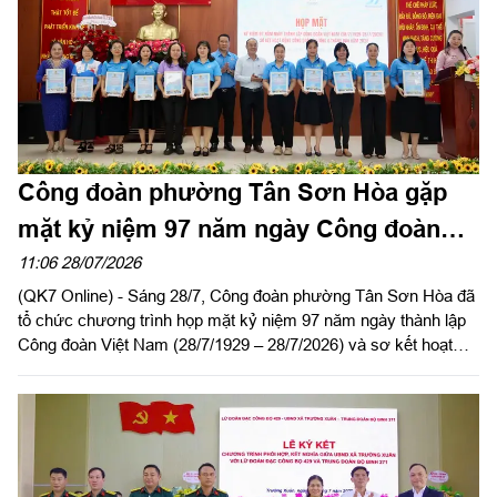
Công đoàn phường Tân Sơn Hòa gặp
mặt kỷ niệm 97 năm ngày Công đoàn
Việt Nam
11:06 28/07/2026
(QK7 Online) - Sáng 28/7, Công đoàn phường Tân Sơn Hòa đã
tổ chức chương trình họp mặt kỷ niệm 97 năm ngày thành lập
Công đoàn Việt Nam (28/7/1929 – 28/7/2026) và sơ kết hoạt
động Công đoàn phường 6 tháng đầu năm 2026.