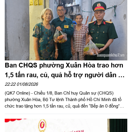
Ban CHQS phường Xuân Hòa trao hơn
1,5 tấn rau, củ, quả hỗ trợ người dân có
hoàn cảnh khó khăn
22:22 01/08/2026
(QK7 Online) - Chiều 1/8, Ban Chỉ huy Quân sự (CHQS)
phường Xuân Hòa, Bộ Tư lệnh Thành phố Hồ Chí Minh đã tổ
chức trao tặng hơn 1,5 tấn rau, củ, quả đến “Bếp ăn 0 đồng”
cùng các hộ dân có hoàn cảnh khó khăn trên địa bàn phường
Thạnh Mỹ Tây và Tăng Nhơn Phú (Thành phố Hồ Chí Minh).