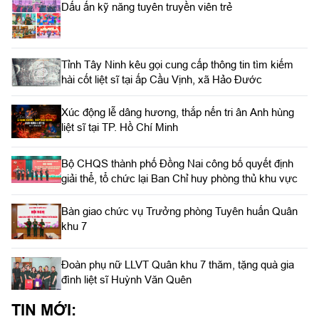
Dấu ấn kỹ năng tuyên truyền viên trẻ
Tỉnh Tây Ninh kêu gọi cung cấp thông tin tìm kiếm
hài cốt liệt sĩ tại ấp Cầu Vịnh, xã Hảo Đước
Xúc động lễ dâng hương, thắp nến tri ân Anh hùng
liệt sĩ tại TP. Hồ Chí Minh
Bộ CHQS thành phố Đồng Nai công bố quyết định
giải thể, tổ chức lại Ban Chỉ huy phòng thủ khu vực
Bàn giao chức vụ Trưởng phòng Tuyên huấn Quân
khu 7
Đoàn phụ nữ LLVT Quân khu 7 thăm, tặng quà gia
đình liệt sĩ Huỳnh Văn Quên
TIN MỚI: