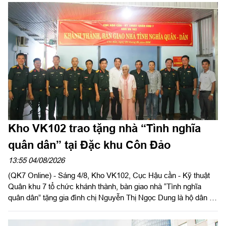
Kho VK102 trao tặng nhà “Tình nghĩa
quân dân” tại Đặc khu Côn Đảo
13:55 04/08/2026
(QK7 Online) - Sáng 4/8, Kho VK102, Cục Hậu cần - Kỹ thuật
Quân khu 7 tổ chức khánh thành, bàn giao nhà “Tình nghĩa
quân dân” tặng gia đình chị Nguyễn Thị Ngọc Dung là hộ dân có
hoàn cảnh khó khăn về nhà ở hiện đang cư trú tại Đặc khu Côn
Đảo, Thành phố Hồ Chí Minh. Đại tá Phạm Ngọc Sơn, Chính