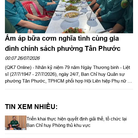
Ấm áp bữa cơm nghĩa tình cùng gia
đình chính sách phường Tân Phước
00:07 26/07/2026
(QK7 Online) - Nhân kỷ niệm 79 năm Ngày Thương binh - Liệt
sĩ (27/7/1947 - 27/7/2026), ngày 24/7, Ban Chỉ huy Quân sự
phường Tân Phước, TPHCM phối hợp Hội Liên hiệp Phụ nữ và
Đoàn Thanh niên phường tổ chức chuỗi hoạt động ý nghĩa tri ân
gia đình chính sách trên địa bàn.
TIN XEM NHIỀU:
Triển khai thực hiện quyết định giải thể, tổ chức lại
Ban Chỉ huy Phòng thủ khu vực