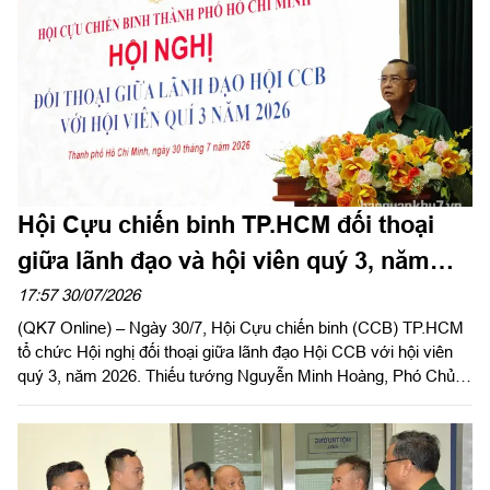
Hội Cựu chiến binh TP.HCM đối thoại
giữa lãnh đạo và hội viên quý 3, năm
2026
17:57 30/07/2026
(QK7 Online) – Ngày 30/7, Hội Cựu chiến binh (CCB) TP.HCM
tổ chức Hội nghị đối thoại giữa lãnh đạo Hội CCB với hội viên
quý 3, năm 2026. Thiếu tướng Nguyễn Minh Hoàng, Phó Chủ
tịch Hội CCB Việt Nam, Phó Chủ tịch Ủy ban MTTQ Việt Nam
TPHCM, Chủ tịch Hội CCB TP.HCM chủ trì hội nghị.