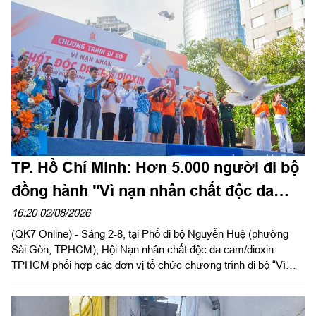
ủy Cục Hậu cần - Kỹ thuật Quân khu đến dự và phát biểu chúc
mừng.
TP. Hồ Chí Minh: Hơn 5.000 người đi bộ
đồng hành "Vì nạn nhân chất độc da
cam"
16:20 02/08/2026
(QK7 Online) - Sáng 2-8, tại Phố đi bộ Nguyễn Huệ (phường
Sài Gòn, TPHCM), Hội Nạn nhân chất độc da cam/dioxin
TPHCM phối hợp các đơn vị tổ chức chương trình đi bộ “Vì
nạn nhân chất độc da cam/dioxin” năm 2026, nhân kỷ niệm 65
năm Ngày Thảm họa da cam ở Việt Nam (10-8-1961 - 10-8-
2026).