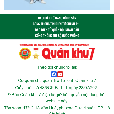
BÁO ĐIỆN TỬ ĐẢNG CỘNG SẢN
CỔNG THÔNG TIN ĐIỆN TỬ CHÍNH PHỦ
BÁO ĐIỆN TỬ QUÂN ĐỘI NHÂN DÂN
CỔNG THÔNG TIN BỘ QUỐC PHÒNG
Theo dõi chúng tôi tại:
Cơ quan chủ quản: Bộ Tư lệnh Quân khu 7
Giấy phép số 486/GP-BTTTT ngày 28/07/2021
© Báo Quân khu 7 điện tử giữ bản quyền nội dung trên
website này.
Tòa soạn: 17/12 Hồ Văn Huê, phường Đức Nhuận, TP. Hồ