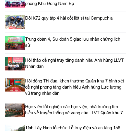
phóng Khu Đông Nam Bộ
Đội K72 quy tập 4 hài cốt liệt sĩ tại Campuchia
Trung đoàn 4, Sư đoàn 5 giao lưu nhân chứng lịch
sử
Hội thảo đề nghị truy tặng danh hiệu Anh hùng LLVT
Nhân dân
Hội đồng Thi đua, khen thưởng Quân khu 7 bình xét
đề nghị phong tặng danh hiệu Anh hùng Lực lượng
vũ trang nhân dân
Học viên tốt nghiệp các học viện, nhà trường tìm
hiểu về truyền thống vẻ vang của LLVT Quân khu 7
​Tỉnh Tây Ninh tổ chức Lễ truy điệu và an táng 156