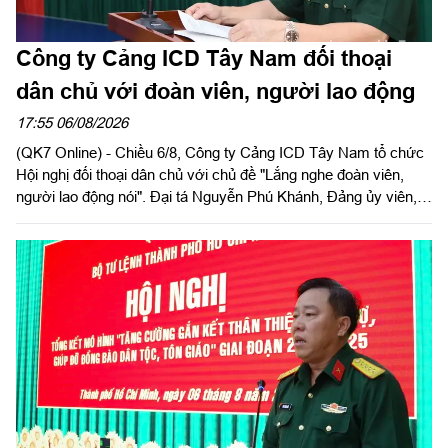
Công ty Cảng ICD Tây Nam đối thoại
dân chủ với đoàn viên, người lao động
17:55 06/08/2026
(QK7 Online) - Chiều 6/8, Công ty Cảng ICD Tây Nam tổ chức
Hội nghị đối thoại dân chủ với chủ đề "Lắng nghe đoàn viên,
người lao động nói". Đại tá Nguyễn Phú Khánh, Đảng ủy viên,
Phó Tổng giám đốc Công ty Tây Nam dự và phát biểu chỉ đạo.
Thượng tá Nguyễn Ngọc Khánh, Giám đốc Công ty Cảng ICD
Tây Nam chủ trì hội nghị. Dự hội nghị có Đại tá Phạm Thị Thu
Hương, Trưởng phòng Công tác quần chúng, Cục Chính trị
Quân khu 7; Đại tá Trần Thị Mỹ Châu, Phó Tổng giám đốc
Công ty Tây Nam cùng đông đảo cán bộ, đoàn viên, người lao
động Công ty Cảng ICD Tây Nam.