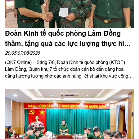
Đoàn Kinh tế quốc phòng Lâm Đồng
thăm, tặng quà các lực lượng thực hiện
nhiệm vụ tìm kiếm, quy tập hài cốt liệt sĩ
20:05 07/08/2026
(QK7 Online) – Sáng 7/8, Đoàn Kinh tế quốc phòng (KTQP)
Lâm Đồng, Quân khu 7 tổ chức đoàn cán bộ đến dâng hoa,
dâng hương tưởng nhớ các anh hùng liệt sĩ tại khu vực công
viên Lê Thị Riêng, TP Hồ Chí Minh và xã Minh Đức, thành phố
Đồng Nai do Thượng tá Đinh Nho Hùng, Đoàn trưởng Đoàn
KTQP Lâm Đồng làm trưởng đoàn.