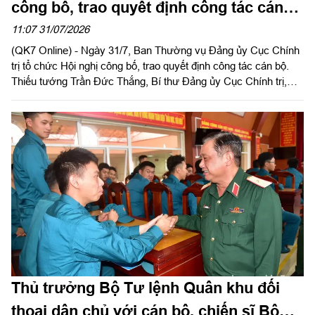
công bố, trao quyết định công tác cán
bộ
11:07 31/07/2026
(QK7 Online) - Ngày 31/7, Ban Thường vụ Đảng ủy Cục Chính
trị tổ chức Hội nghị công bố, trao quyết định công tác cán bộ.
Thiếu tướng Trần Đức Thắng, Bí thư Đảng ủy Cục Chính trị,
Phó Chủ nhiệm Chính trị Quân khu chủ trì, trao quyết định cho
cán bộ.
Thủ trưởng Bộ Tư lệnh Quân khu đối
thoại dân chủ với cán bộ, chiến sĩ Bộ