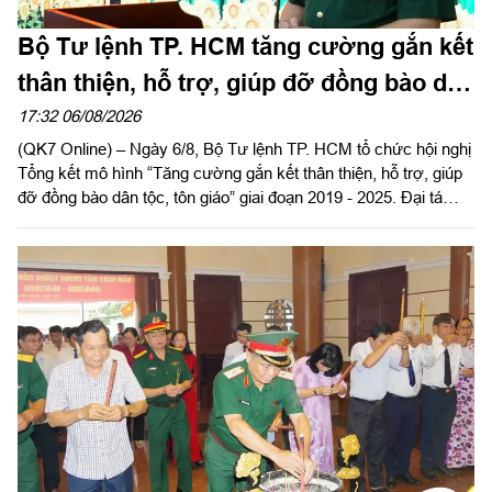
Bộ Tư lệnh TP. HCM tăng cường gắn kết
thân thiện, hỗ trợ, giúp đỡ đồng bào dân
tộc, tôn giáo
17:32 06/08/2026
(QK7 Online) – Ngày 6/8, Bộ Tư lệnh TP. HCM tổ chức hội nghị
Tổng kết mô hình “Tăng cường gắn kết thân thiện, hỗ trợ, giúp
đỡ đồng bào dân tộc, tôn giáo” giai đoạn 2019 - 2025. Đại tá
Thái Thành Đức, Phó Chủ nhiệm chính trị Quân khu dự và chỉ
đạo hội nghị.