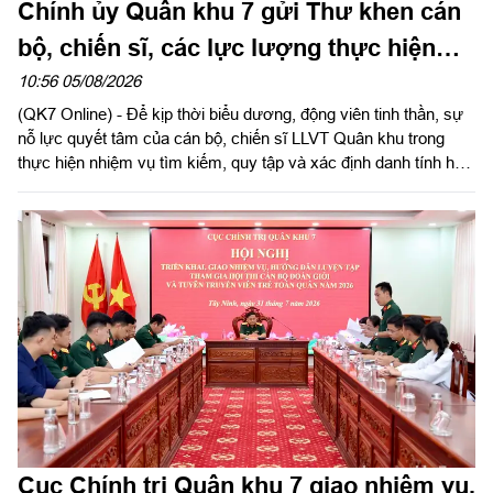
Chính ủy Quân khu 7 gửi Thư khen cán
bộ, chiến sĩ, các lực lượng thực hiện
nhiệm vụ tìm kiếm, quy tập và xác định
10:56 05/08/2026
(QK7 Online) - Để kịp thời biểu dương, động viên tinh thần, sự
danh tính hài cốt liệt sĩ
nỗ lực quyết tâm của cán bộ, chiến sĩ LLVT Quân khu trong
thực hiện nhiệm vụ tìm kiếm, quy tập và xác định danh tính hài
cốt liệt sĩ. Ngày 5/8/2026, Trung tướng Trần Vinh Ngọc, Bí thư
Đảng ủy, Chính ủy Quân khu 7 gửi Thư khen cán bộ, chiến sĩ,
các lực lượng thực hiện nhiệm vụ tìm kiếm, quy tập và xác
định danh tính hài cốt liệt sĩ. Báo Quân khu đăng toàn văn Thư
khen của đồng chí Chính ủy Quân khu 7.
Cục Chính trị Quân khu 7 giao nhiệm vụ,