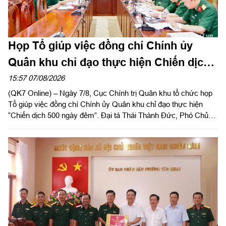
Họp Tổ giúp việc đồng chí Chính ủy
Quân khu chỉ đạo thực hiện Chiến dịch
500 ngày đêm
15:57 07/08/2026
(QK7 Online) – Ngày 7/8, Cục Chính trị Quân khu tổ chức họp
Tổ giúp việc đồng chí Chính ủy Quân khu chỉ đạo thực hiện
“Chiến dịch 500 ngày đêm”. Đại tá Thái Thành Đức, Phó Chủ
nhiệm Chính trị Quân khu chủ trì hội nghị.