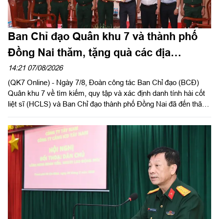
Ban Chỉ đạo Quân khu 7 và thành phố
Đồng Nai thăm, tặng quà các địa
phương hỗ trợ tìm kiếm, quy tập hài cốt
14:21 07/08/2026
(QK7 Online) - Ngày 7/8, Đoàn công tác Ban Chỉ đạo (BCĐ)
liệt sĩ
Quân khu 7 về tìm kiếm, quy tập và xác định danh tính hài cốt
liệt sĩ (HCLS) và Ban Chỉ đạo thành phố Đồng Nai đã đến thăm,
tặng quà phường Tân Khai, phường Bình Long, xã Minh Đức
và chùa Tân Minh (phường Bình Long), thành phố Đồng Nai -
các địa phương, cơ sở đã hỗ trợ, đồng hành trong hoạt động
quy tập, tìm kiếm HCLS, cầu siêu các anh hùng liệt sĩ tại xã
Minh Đức. Thiếu tướng Trần Chí Tâm, Ủy viên Thường vụ
Đảng ủy, Phó Chính ủy Quân khu, Trưởng BCĐ Quân khu làm
trưởng đoàn.