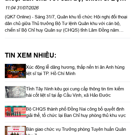
CHQS tỉnh Lâm Đồng
11:04 31/07/2026
(QK7 Online) - Sáng 31/7, Quân khu tổ chức Hội nghị đối thoại
dân chủ giữa Thủ trưởng Bộ Tư lệnh Quân khu với cán bộ,
chiến sĩ Bộ Chỉ huy Quân sự (CHQS) tỉnh Lâm Đồng năm
2026. Thiếu tướng Trần Chí Tâm, Ủy viên Thường vụ Đảng ủy,
Phó Chính ủy Quân khu chủ trì hội nghị.
TIN XEM NHIỀU:
Xúc động lễ dâng hương, thắp nến tri ân Anh hùng
liệt sĩ tại TP. Hồ Chí Minh
Tỉnh Tây Ninh kêu gọi cung cấp thông tin tìm kiếm
hài cốt liệt sĩ tại ấp Cầu Vịnh, xã Hảo Đước
Bộ CHQS thành phố Đồng Nai công bố quyết định
giải thể, tổ chức lại Ban Chỉ huy phòng thủ khu vực
Bàn giao chức vụ Trưởng phòng Tuyên huấn Quân