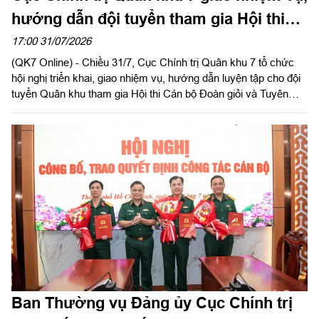
hướng dẫn đội tuyển tham gia Hội thi
Cán bộ Đoàn giỏi và Tuyên truyền viên
17:00 31/07/2026
(QK7 Online) - Chiều 31/7, Cục Chính trị Quân khu 7 tổ chức
trẻ toàn quân năm 2026
hội nghị triển khai, giao nhiệm vụ, hướng dẫn luyện tập cho đội
tuyển Quân khu tham gia Hội thi Cán bộ Đoàn giỏi và Tuyên
truyền viên trẻ toàn quân năm 2026. Đại tá Nguyễn Như Trúc,
Phó Chủ nhiệm Chính trị Quân khu chủ trì hội nghị.
Ban Thường vụ Đảng ủy Cục Chính trị