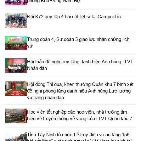
phóng Khu Đông Nam Bộ
Đội K72 quy tập 4 hài cốt liệt sĩ tại Campuchia
Trung đoàn 4, Sư đoàn 5 giao lưu nhân chứng lịch
sử
Hội thảo đề nghị truy tặng danh hiệu Anh hùng LLVT
Nhân dân
Hội đồng Thi đua, khen thưởng Quân khu 7 bình xét
đề nghị phong tặng danh hiệu Anh hùng Lực lượng
vũ trang nhân dân
Học viên tốt nghiệp các học viện, nhà trường tìm
hiểu về truyền thống vẻ vang của LLVT Quân khu 7
​Tỉnh Tây Ninh tổ chức Lễ truy điệu và an táng 156