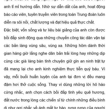
anh tỉ mỉ hướng dẫn. Nhờ sự dẫn dắt của anh, hoạt động
báo cáo viên, tuyên truyền viên trong toàn Trung đoàn luôn
diễn ra sôi nổi, chất lượng và đạt hiệu quả thực chất.
Đặc biệt, vốn sống và tư liệu bài giảng của anh còn được
bồi đắp sinh động qua những chuyến công tác dân vận tại
các bản làng vùng sâu, vùng xa. Những hôm dành thời
gian hàng giờ lắng nghe dân bản trải lòng hay những dịp
cùng các già làng bàn tính chuyện giữ gìn an ninh trật tự
đã mang lại cho anh kinh nghiệm thực tiễn quý báu. Vì
vậy, mỗi buổi huấn luyện của anh tại đơn vị đều mang
đậm hơi thở cuộc sống. Thay vì dùng những lời hô hào
cứng nhắc, anh chọn cách bồi đắp tình yêu quê hương,
đất nước trong lòng các chiến sĩ từ chính những điều bình
dị như gợi nhắc về ánh mắt tự hào, rưng rưng của người