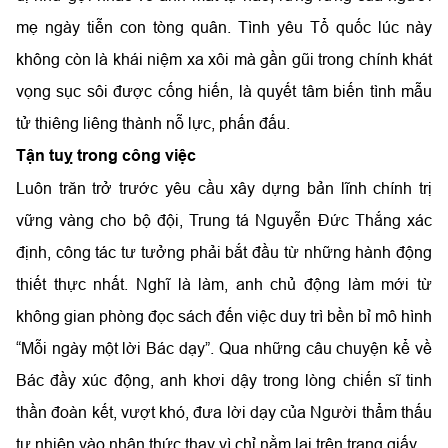
mẹ ngày tiễn con tòng quân. Tình yêu Tổ quốc lúc này
không còn là khái niệm xa xôi mà gần gũi trong chính khát
vọng sục sôi được cống hiến, là quyết tâm biến tình mẫu
tử thiêng liêng thành nỗ lực, phấn đấu.
Tận tuỵ trong công việc
Luôn trăn trở trước yêu cầu xây dựng bản lĩnh chính trị
vững vàng cho bộ đội, Trung tá Nguyễn Đức Thắng xác
định, công tác tư tưởng phải bắt đầu từ những hành động
thiết thực nhất. Nghĩ là làm, anh chủ động làm mới từ
không gian phòng đọc sách đến việc duy trì bền bỉ mô hình
“Mỗi ngày một lời Bác dạy”. Qua những câu chuyện kể về
Bác đầy xúc động, anh khơi dậy trong lòng chiến sĩ tinh
thần đoàn kết, vượt khó, đưa lời dạy của Người thẩm thấu
tự nhiên vào nhận thức thay vì chỉ nằm lại trên trang giấy.