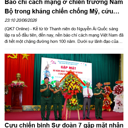
Báo chí cách mạng ở chiến trường Nam
Bộ trong kháng chiến chống Mỹ, cứu
nước
23:10 20/06/2026
(QK7 Online) - Kể từ tờ Thanh niên do Nguyễn Ái Quốc sáng
lập ra số đầu tiên, đến nay, nền báo chí cách mạng Việt Nam đã
đi hết một chặng đường hơn 100 năm. Dưới sự lãnh đạo của
Đảng, báo chí cách mạng Việt Nam luôn đồng hành cùng dân
tộc. Trong cuộc kháng chiến chống Mỹ cứu nước, cùng với hệ
thống báo chí cách mạng và tiến bộ trên phạm vi cả nước,
những tờ báo xuất bản tại mặt trận ở chiến trường Nam Bộ đã
thực sự trở thành một mũi tiến công trong thế trận “hai chân”,
“ba mũi”, một thứ vũ khí tin cậy và sắc bén của Trung ương
Cục, Nhân dân và LLVT Nhân dân giải phóng miền Nam Việt
Nam.
Cựu chiến binh Sư đoàn 7 gặp mặt nhân