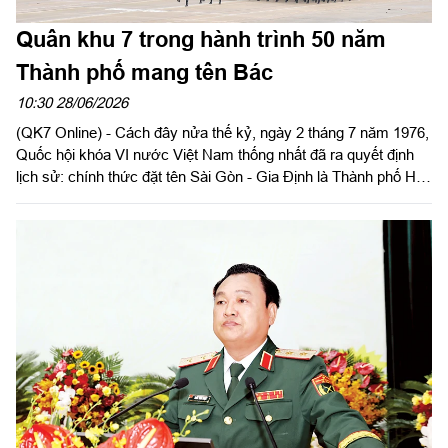
Quân khu 7 trong hành trình 50 năm
Thành phố mang tên Bác
10:30 28/06/2026
(QK7 Online) - Cách đây nửa thế kỷ, ngày 2 tháng 7 năm 1976,
Quốc hội khóa VI nước Việt Nam thống nhất đã ra quyết định
lịch sử: chính thức đặt tên Sài Gòn - Gia Định là Thành phố Hồ
Chí Minh. Đó không chỉ là phần thưởng cao quý, niềm vinh dự,
tự hào vô bờ bến của Đảng bộ, chính quyền và nhân dân Thành
phố, mà còn mở ra một hành trình vĩ đại — hành trình hồi sinh
từ đổ nát chiến tranh, kiên cường vượt qua muôn vàn thác
ghềnh để khẳng định vị thế đầu tàu kinh tế, văn hóa, khoa học -
công nghệ và chủ động hội nhập quốc tế của cả nước. Trên
chặng đường đầy gian truân nhưng oanh liệt ấy, Lực lượng vũ
trang (LLVT) Quân khu 7 luôn đóng vai trò là lực lượng nòng
cốt, là chỗ dựa vững vàng để giữ vững bình yên, tạo bệ phóng
cho “Hòn ngọc Viễn Đông” tỏa sáng.