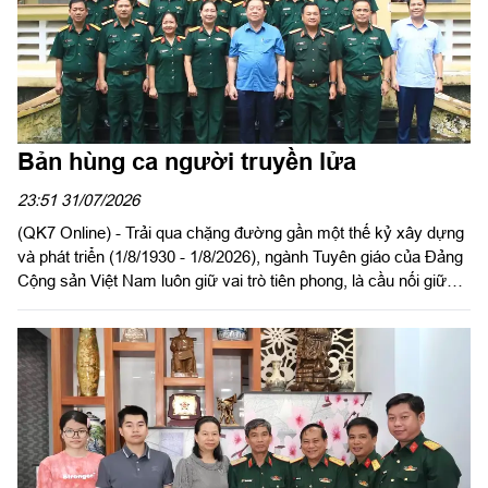
Bản hùng ca người truyền lửa
23:51 31/07/2026
(QK7 Online) - Trải qua chặng đường gần một thế kỷ xây dựng
và phát triển (1/8/1930 - 1/8/2026), ngành Tuyên giáo của Đảng
Cộng sản Việt Nam luôn giữ vai trò tiên phong, là cầu nối giữa ý
Đảng với lòng dân, củng cố vững chắc nền tảng tư tưởng và
khơi dậy mạnh mẽ tinh thần yêu nước của toàn dân tộc, góp
phần vào những thắng lợi vẻ vang của sự nghiệp cách mạng.
Đúc kết nên truyền thống vẻ vang: “Trung thành - Tận tụy - Kỷ
cương - Sáng tạo - Đoàn kết - Hiệu quả”.