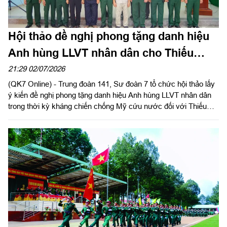
Hội thảo đề nghị phong tặng danh hiệu
Anh hùng LLVT nhân dân cho Thiếu
tướng Nguyễn Ngọc Doanh
21:29 02/07/2026
(QK7 Online) - Trung đoàn 141, Sư đoàn 7 tổ chức hội thảo lấy
ý kiến đề nghị phong tặng danh hiệu Anh hùng LLVT nhân dân
trong thời kỳ kháng chiến chống Mỹ cứu nước đối với Thiếu
tướng Nguyễn Ngọc Doanh, nguyên Chính ủy Trung đoàn 141.
Dự hội thảo có các đồng chí nguyên lãnh đạo, chỉ huy Sư đoàn
7 qua các thời kỳ; đại diện Phòng Chính trị Trường Sĩ quan Lục
quân 2; Ban Liên lạc truyền thống Sư đoàn 7, Trung đoàn 141
miền Đông Nam Bộ; cựu chiến binh (CCB) từng trực tiếp chiến
đấu, công tác cùng Thiếu tướng Nguyễn Ngọc Doanh và đại
diện các cơ quan của Sư đoàn.