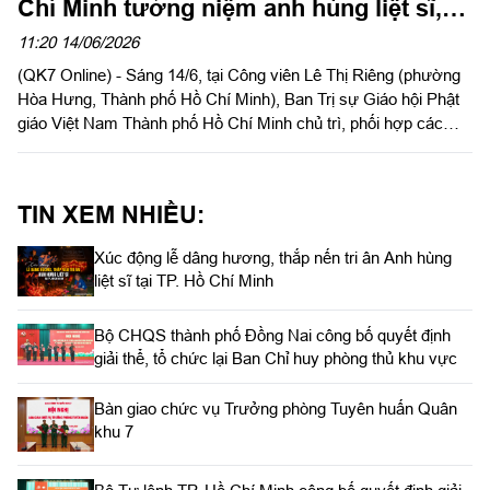
Chí Minh tưởng niệm anh hùng liệt sĩ,
đồng bào yêu nước tại công viên Lê Thị
11:20 14/06/2026
(QK7 Online) - Sáng 14/6, tại Công viên Lê Thị Riêng (phường
Riêng
Hòa Hưng, Thành phố Hồ Chí Minh), Ban Trị sự Giáo hội Phật
giáo Việt Nam Thành phố Hồ Chí Minh chủ trì, phối hợp các
đơn vị tổ chức Lễ tưởng niệm, kỳ siêu các Anh hùng liệt sĩ,
đồng bào yêu nước hy sinh trong cuộc Tổng tiến công và nổi
dậy Xuân Mậu Thân năm 1968.
TIN XEM NHIỀU:
Xúc động lễ dâng hương, thắp nến tri ân Anh hùng
liệt sĩ tại TP. Hồ Chí Minh
Bộ CHQS thành phố Đồng Nai công bố quyết định
giải thể, tổ chức lại Ban Chỉ huy phòng thủ khu vực
Bàn giao chức vụ Trưởng phòng Tuyên huấn Quân
khu 7