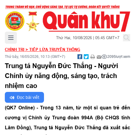
Mở menu chính
Thứ Hai, 10/08/2026 | 05:45 GMT+7
CHÍNH TRỊ
>
TIẾP LỬA TRUYỀN THỐNG
Thứ bảy, 16/05/2026, 10:13 (GMT+7)
2095
lượt xem
Trung tá Nguyễn Đức Thắng - Người
Chính ủy năng động, sáng tạo, trách
nhiệm cao
Đọc bài viết
(QK7 Online) - Trong 13 năm, từ một sĩ quan trẻ đến
cương vị Chính ủy Trung đoàn 994A (Bộ CHQS tỉnh
Lâm Đồng), Trung tá Nguyễn Đức Thắng đã xuất sắc