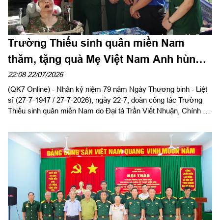
Trường Thiếu sinh quân miền Nam
thăm, tặng quà Mẹ Việt Nam Anh hùng
Nguyễn Thị Khen
22:08 22/07/2026
(QK7 Online) - Nhân kỷ niệm 79 năm Ngày Thương binh - Liệt
sĩ (27-7-1947 / 27-7-2026), ngày 22-7, đoàn công tác Trường
Thiếu sinh quân miền Nam do Đại tá Trần Viết Nhuận, Chính ủy
Nhà trường làm trưởng đoàn đến thăm, tặng quà Mẹ Việt Nam
Anh hùng Nguyễn Thị Khen tại ấp Bầu Trăn, xã Nhuận Đức,
Thành phố Hồ Chí Minh.