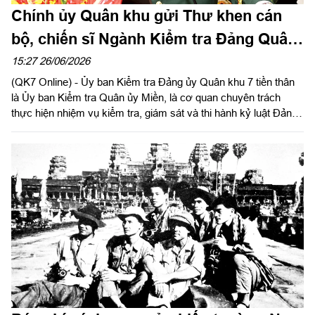
Chính ủy Quân khu gửi Thư khen cán
bộ, chiến sĩ Ngành Kiểm tra Đảng Quân
khu 7
15:27 26/06/2026
(QK7 Online) - Ủy ban Kiểm tra Đảng ủy Quân khu 7 tiền thân
là Ủy ban Kiểm tra Quân ủy Miền, là cơ quan chuyên trách
thực hiện nhiệm vụ kiểm tra, giám sát và thi hành kỷ luật Đảng
trong Đảng bộ Quân khu. Trải qua chặng đường 50 năm lịch sử
(2/7/1976 - 2/7/2026), UBKT Đảng ủy Quân khu không ngừng
được củng cố, kiện toàn và phát triển. Nhằm ghi nhận và biểu
dương những thành tích đạt được trong thời gian qua, Chính ủy
Quân khu 7 gửi thư khen cán bộ, chiến sĩ Ngành Kiểm tra Đảng
Quân khu 7. Báo Quân khu đăng toàn văn Thư khen của đồng
chí Chính ủy Quân khu.