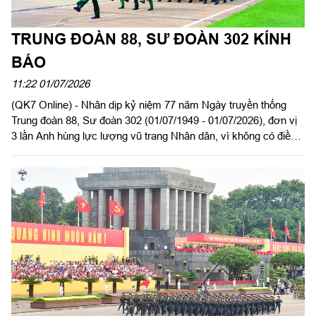
TRUNG ĐOÀN 88, SƯ ĐOÀN 302 KÍNH
BÁO
11:22 01/07/2026
(QK7 Online) - Nhân dịp kỷ niệm 77 năm Ngày truyền thống
Trung đoàn 88, Sư đoàn 302 (01/07/1949 - 01/07/2026), đơn vị
3 lần Anh hùng lực lượng vũ trang Nhân dân, vì không có điều
kiện tổ chức họp mặt đông đủ, Đảng ủy, Ban Chỉ huy Trung
đoàn trân trọng gửi tới các đồng chí sĩ quan, quân nhân chuyên
nghiệp, công nhân viên quốc phòng, hạ sĩ quan - binh sĩ, các
đồng chí thương binh, bệnh binh, gia đình liệt sĩ, các đồng chí
đã nghỉ hưu, phục viên, xuất ngũ, chuyển ngành đã công tác tại
Trung đoàn qua các thời kỳ lời thăm hỏi ân cần, thân thiết nhất.
Kính chúc các đồng chí và gia đình mạnh khỏe, hạnh phúc, tiếp
tục phát huy truyền thống đơn vị Anh hùng lực lượng vũ trang
Nhân dân trên mọi lĩnh vực công tác.