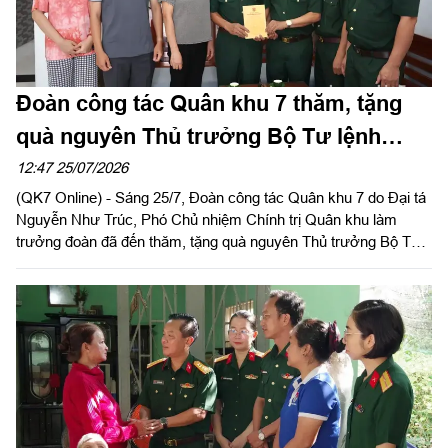
Đoàn công tác Quân khu 7 thăm, tặng
quà nguyên Thủ trưởng Bộ Tư lệnh
Quân khu
12:47 25/07/2026
(QK7 Online) - Sáng 25/7, Đoàn công tác Quân khu 7 do Đại tá
Nguyễn Như Trúc, Phó Chủ nhiệm Chính trị Quân khu làm
trưởng đoàn đã đến thăm, tặng quà nguyên Thủ trưởng Bộ Tư
lệnh Quân khu trên địa bàn Thành phố Hồ Chí Minh nhân kỷ
niệm 79 năm Ngày Thương binh - Liệt sĩ (27/7/1947 -
27/7/2026).