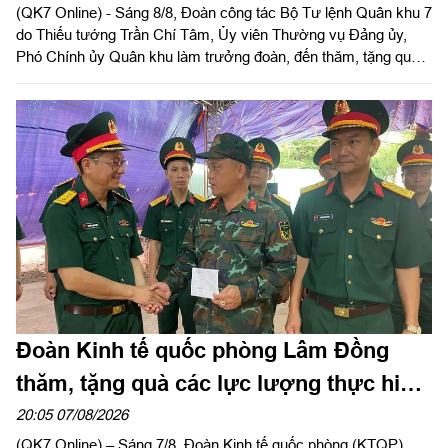
(QK7 Online) - Sáng 8/8, Đoàn công tác Bộ Tư lệnh Quân khu 7
trong tim"
do Thiếu tướng Trần Chí Tâm, Ủy viên Thường vụ Đảng ủy,
Phó Chính ủy Quân khu làm trưởng đoàn, đến thăm, tặng quà
động viên lực lượng khối nữ du kích miền Nam luyện tập phục
vụ chương trình "Tổ quốc trong tim" do báo Nhân dân tổ chức.
Đoàn Kinh tế quốc phòng Lâm Đồng
thăm, tặng quà các lực lượng thực hiện
nhiệm vụ tìm kiếm, quy tập hài cốt liệt sĩ
20:05 07/08/2026
(QK7 Online) – Sáng 7/8, Đoàn Kinh tế quốc phòng (KTQP)