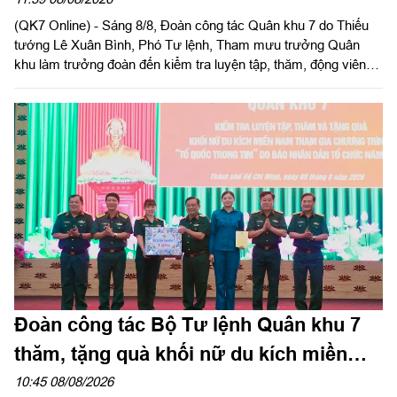
“Tổ quốc trong tim”
(QK7 Online) - Sáng 8/8, Đoàn công tác Quân khu 7 do Thiếu
tướng Lê Xuân Bình, Phó Tư lệnh, Tham mưu trưởng Quân
khu làm trưởng đoàn đến kiểm tra luyện tập, thăm, động viên
các khối tham gia Chương trình “Tổ quốc trong tim” do Báo
Nhân Dân tổ chức tại Sư đoàn 309 và Lữ đoàn 25.
Đoàn công tác Bộ Tư lệnh Quân khu 7
thăm, tặng quà khối nữ du kích miền
Nam tham gia chương trình "Tổ quốc
10:45 08/08/2026