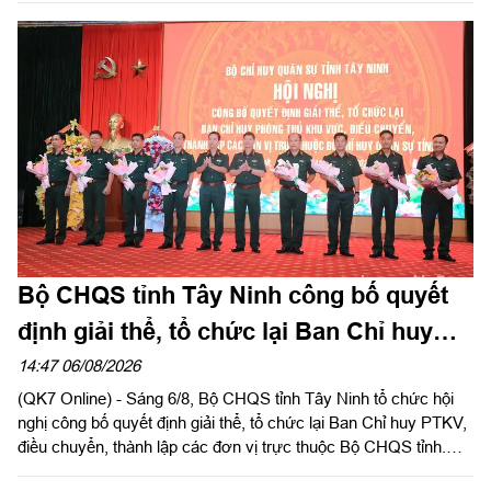
viên Ban Chấp hành Trung ương Đảng, Ủy viên Quân ủy Trung
ương, Phó Bí thư Đảng ủy, Tư lệnh Quân khu chủ trì hội nghị.
Bộ CHQS tỉnh Tây Ninh công bố quyết
định giải thể, tổ chức lại Ban Chỉ huy
phòng thủ khu vực
14:47 06/08/2026
(QK7 Online) - Sáng 6/8, Bộ CHQS tỉnh Tây Ninh tổ chức hội
nghị công bố quyết định giải thể, tổ chức lại Ban Chỉ huy PTKV,
điều chuyển, thành lập các đơn vị trực thuộc Bộ CHQS tỉnh.
Thừa ủy quyền của Bộ Tư lệnh Quân khu 7, Thiếu tướng Lê