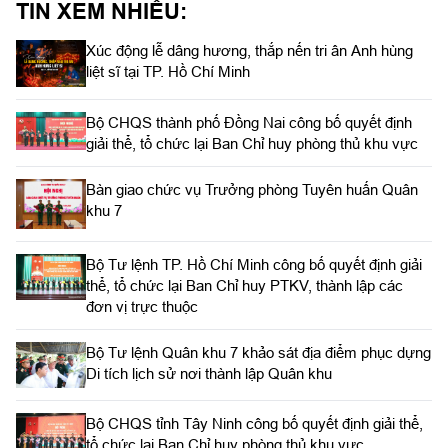
TIN XEM NHIỀU:
hình thức trực tiếp kết hợp với trực tuyến tại 122 điểm cầu
trong toàn quân.
Xúc động lễ dâng hương, thắp nến tri ân Anh hùng
liệt sĩ tại TP. Hồ Chí Minh
Bộ CHQS thành phố Đồng Nai công bố quyết định
giải thể, tổ chức lại Ban Chỉ huy phòng thủ khu vực
Bàn giao chức vụ Trưởng phòng Tuyên huấn Quân
khu 7
Bộ Tư lệnh TP. Hồ Chí Minh công bố quyết định giải
thể, tổ chức lại Ban Chỉ huy PTKV, thành lập các
đơn vị trực thuộc
Bộ Tư lệnh Quân khu 7 khảo sát địa điểm phục dựng
Di tích lịch sử nơi thành lập Quân khu
Bộ CHQS tỉnh Tây Ninh công bố quyết định giải thể,
tổ chức lại Ban Chỉ huy phòng thủ khu vực