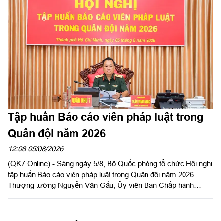
(CHQS) phường Tam Long (Bộ Tư lệnh TP Hồ Chí Minh).
Tập huấn Báo cáo viên pháp luật trong
Quân đội năm 2026
12:08 05/08/2026
(QK7 Online) - Sáng ngày 5/8, Bộ Quốc phòng tổ chức Hội nghị
tập huấn Báo cáo viên pháp luật trong Quân đội năm 2026.
Thượng tướng Nguyễn Văn Gấu, Ủy viên Ban Chấp hành
Trung ương Đảng, Ủy viên Quân ủy Trung ương, Thứ trưởng
Bộ Quốc phòng, Chủ tịch Hội đồng Phổ biến, giáo dục pháp luật
Bộ Quốc phòng chủ trì hội nghị. Hội nghị được tổ chức bằng