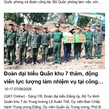
Quốc phòng và đoàn công tác Bộ Quốc phòng làm việc với
Quân khu 7 về chiến lược phát triển giai đoạn 2026 – 2030, tổ
chức cơ cấu lại doanh nghiệp. Thiếu tướng Đặng Văn Lẫm, Ủy
viên Thường vụ Đảng ủy, Phó Tư lệnh Quân khu tiếp đoàn.
Đoàn đại biểu Quân khu 7 thăm, động
viên lực lượng làm nhiệm vụ tại công
viên Lê Thị Riêng
10:17 07/08/2026
(QK7 Online) - Sáng 7/8, Đoàn đại biểu Đảng ủy, Bộ Tư lệnh
Quân khu 7 do Trung tướng Lê Xuân Thế, Ủy viên Ban Chấp
hành Trung ương Đảng, Ủy viên Quân ủy Trung ương, Phó Bí