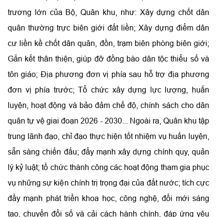
trương lớn của Bộ, Quân khu, như: Xây dựng chốt dân
quân thường trực biên giới đất liền; Xây dựng điểm dân
cư liền kề chốt dân quân, đồn, trạm biên phòng biên giới;
Gắn kết thân thiện, giúp đỡ đồng bào dân tộc thiểu số và
tôn giáo; Địa phương đơn vị phía sau hỗ trợ địa phương
đơn vị phía trước; Tổ chức xây dựng lực lượng, huấn
luyện, hoạt động và bảo đảm chế độ, chính sách cho dân
quân tự vệ giai đoạn 2026 - 2030... Ngoài ra, Quân khu tập
trung lãnh đạo, chỉ đạo thực hiện tốt nhiệm vụ huấn luyện,
sẵn sàng chiến đấu; đẩy mạnh xây dựng chính quy, quản
lý kỷ luật; tổ chức thành công các hoạt động tham gia phục
vụ những sự kiện chính trị trọng đại của đất nước; tích cực
đẩy mạnh phát triển khoa học, công nghệ, đổi mới sáng
tạo, chuyển đổi số và cải cách hành chính, đáp ứng yêu