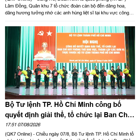
Lâm Đồng, Quân khu 7 tổ chức đoàn cán bộ đến dâng hoa,
dâng hương tưởng nhớ các anh hùng liệt sĩ tại khu vực công
viên Lê Thị Riêng, TP Hồ Chí Minh và xã Minh Đức, thành phố
Đồng Nai do Thượng tá Đinh Nho Hùng, Đoàn trưởng Đoàn
KTQP Lâm Đồng làm trưởng đoàn.
Bộ Tư lệnh TP. Hồ Chí Minh công bố
quyết định giải thể, tổ chức lại Ban Chỉ
huy PTKV, thành lập các đơn vị trực
17:51 07/08/2026
(QK7 Online) - Chiều ngày 07/8, Bộ Tư lệnh TP. Hồ Chí Minh tổ
thuộc