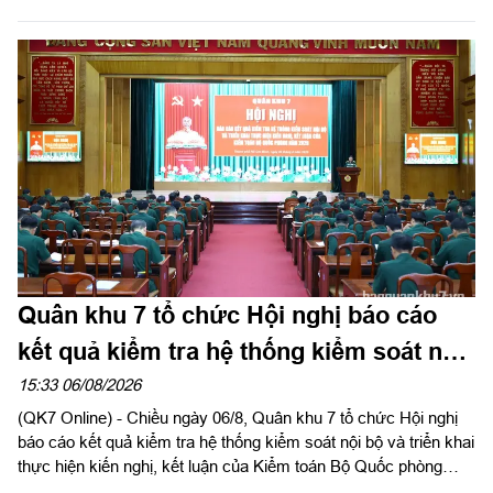
thư Đảng ủy, Tư lệnh Quân khu làm trưởng đoàn tổ chức dâng
hoa, dâng hương tưởng niệm cố Tổng Bí thư Trần Phú, các anh
hùng liệt sĩ và thăm, động viên lực lượng đang làm nhiệm vụ tại
công viên Lê Thị Riêng, Thành phố Hồ Chí Minh.
Quân khu 7 tổ chức Hội nghị báo cáo
kết quả kiểm tra hệ thống kiểm soát nội
bộ
15:33 06/08/2026
(QK7 Online) - Chiều ngày 06/8, Quân khu 7 tổ chức Hội nghị
báo cáo kết quả kiểm tra hệ thống kiểm soát nội bộ và triển khai
thực hiện kiến nghị, kết luận của Kiểm toán Bộ Quốc phòng
năm 2026 trong LLVT Quân khu. Trung tướng Lê Xuân Thế, Ủy