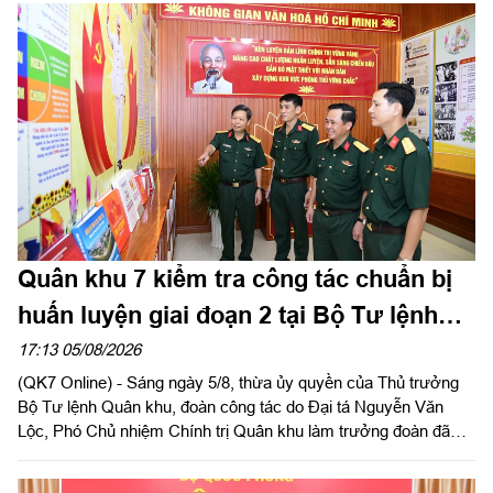
Ngọc Hải, Phó Tham mưu trưởng Quân khu dự và phát biểu
chỉ đạo.
Quân khu 7 kiểm tra công tác chuẩn bị
huấn luyện giai đoạn 2 tại Bộ Tư lệnh
Thành phố Hồ Chí Minh
17:13 05/08/2026
(QK7 Online) - Sáng ngày 5/8, thừa ủy quyền của Thủ trưởng
Bộ Tư lệnh Quân khu, đoàn công tác do Đại tá Nguyễn Văn
Lộc, Phó Chủ nhiệm Chính trị Quân khu làm trưởng đoàn đã
kiểm tra công tác chuẩn bị và tổ chức huấn luyện giai đoạn 2
năm 2026 tại Trung đoàn Minh Đạm và Ban Chỉ huy Quân sự