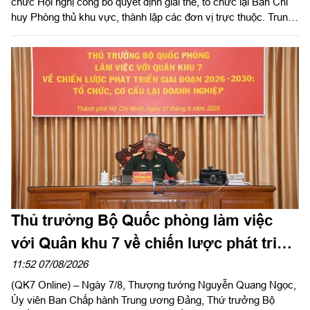
chức Hội nghị công bố quyết định giải thể, tổ chức lại Ban Chỉ
huy Phòng thủ khu vực, thành lập các đơn vị trực thuộc. Trung
tướng Lê Xuân Thế, Ủy viên Ban Chấp hành Trung ương Đảng,
Ủy viên Quân ủy Trung ương, Phó Bí thư Đảng ủy, Tư lệnh
Quân khu dự, chỉ đạo hội nghị. Thiếu tướng Vũ Văn Điền, Ủy
viên Ban Thường vụ Thành ủy, Tư lệnh Bộ Tư lệnh TP. Hồ Chí
Minh chủ trì hội nghị.
Thủ trưởng Bộ Quốc phòng làm việc
với Quân khu 7 về chiến lược phát triển
giai đoạn 2026 – 2030, tổ chức, cơ cấu
11:52 07/08/2026
(QK7 Online) – Ngày 7/8, Thượng tướng Nguyễn Quang Ngọc,
lại doanh nghiệp
Ủy viên Ban Chấp hành Trung ương Đảng, Thứ trưởng Bộ