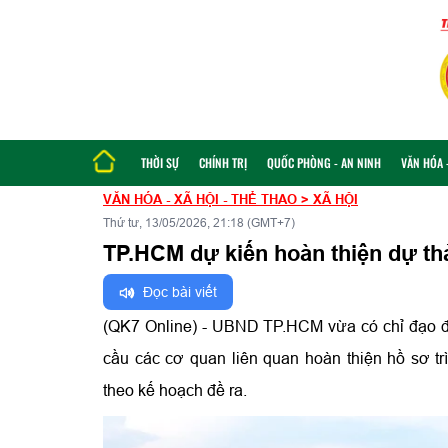
THỜI SỰ
CHÍNH TRỊ
QUỐC PHÒNG - AN NINH
VĂN HÓA -
VĂN HÓA - XÃ HỘI - THỂ THAO
>
XÃ HỘI
Thứ tư, 13/05/2026, 21:18 (GMT+7)
TP.HCM dự kiến hoàn thiện dự thả
Đọc bài viết
(QK7 Online) - UBND TP.HCM vừa có chỉ đạo đôn
cầu các cơ quan liên quan hoàn thiện hồ sơ tr
theo kế hoạch đề ra.