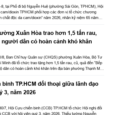
2-8, tại Phố đi bộ Nguyễn Huệ (phường Sài Gòn, TPHCM), Hội
 cam/dioxin TPHCM phối hợp các đơn vị tổ chức chương
hân chất độc da cam/dioxin” năm 2026, nhân kỷ niệm 65 năm
 ở Việt Nam (10-8-1961 - 10-8-2026).
ờng Xuân Hòa trao hơn 1,5 tấn rau,
ợ người dân có hoàn cảnh khó khăn
 1/8, Ban Chỉ huy Quân sự (CHQS) phường Xuân Hòa, Bộ Tư
 Minh đã tổ chức trao tặng hơn 1,5 tấn rau, củ, quả đến “Bếp
hộ dân có hoàn cảnh khó khăn trên địa bàn phường Thạnh Mỹ
 (Thành phố Hồ Chí Minh).
 binh TP.HCM đối thoại giữa lãnh đạo
uý 3, năm 2026
30/7, Hội Cựu chiến binh (CCB) TP.HCM tổ chức Hội nghị đối
ội CCB với hội viên quý 3, năm 2026. Thiếu tướng Nguyễn