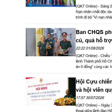
(QK7 Online) - Sáng 
Nạn nhân chất độc da
trình đi bộ “Vì nạn n
Ngày Thảm họa da cam
Ban CHQS phư
củ, quả hỗ tr
22:22 01/08/2026
(QK7 Online) - Chiều
lệnh Thành phố Hồ Chí
ăn 0 đồng” cùng các 
Tây và Tăng Nhơn Phú
Hội Cựu chiến
và hội viên q
17:57 30/07/2026
(QK7 Online) – Ngày 
thoại giữa lãnh đạo H