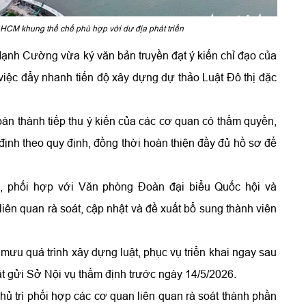
TP.HCM khung thể chế phù hợp với dư địa phát triển
h Cường vừa ký văn bản truyền đạt ý kiến chỉ đạo của
c đẩy nhanh tiến độ xây dựng dự thảo Luật Đô thị đặc
àn thành tiếp thu ý kiến của các cơ quan có thẩm quyền,
định theo quy định, đồng thời hoàn thiện đầy đủ hồ sơ để
 phối hợp với Văn phòng Đoàn đại biểu Quốc hội và
 quan rà soát, cập nhật và đề xuất bổ sung thành viên
mưu quá trình xây dựng luật, phục vụ triển khai ngay sau
ất gửi Sở Nội vụ thẩm định trước ngày 14/5/2026.
 trì phối hợp các cơ quan liên quan rà soát thành phần