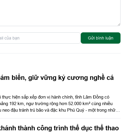
Gửi bình luận
ám biển, giữ vững kỷ cương nghề cá
i thực hiện sắp xếp đơn vị hành chính, tỉnh Lâm Đồng có
oảng 192 km, ngư trường rộng hơn 52.000 km² cùng nhiều
u neo đậu tránh trú bão và đặc khu Phú Quý - một trong những
 của cả nước. Tiềm năng lớn để phát triển kinh tế biển cũng
ng quản lý hoạt động khai thác thủy sản. Trong cuộc chiến
hánh thành công trình thể dục thể thao
ản bất hợp pháp, không báo cáo và không theo quy định (IUU),