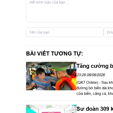
BÀI VIẾT TƯƠNG TỰ:
Tăng cường b
23:29 08/08/2026
(QK7 Online) - Sau kh
đường bờ biển dài kh
cửa biển, cảng cá, kh
ngư trường trọng điểm
đặt ra yêu cầu cao tro
Sư đoàn 309 k
chống khai thác hải s