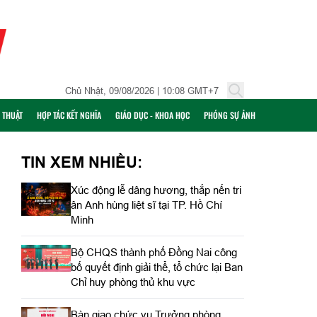
Chủ Nhật, 09/08/2026 | 10:08 GMT+7
Ỹ THUẬT
HỢP TÁC KẾT NGHĨA
GIÁO DỤC - KHOA HỌC
PHÓNG SỰ ẢNH
TIN XEM NHIỀU:
Xúc động lễ dâng hương, thắp nến tri
ân Anh hùng liệt sĩ tại TP. Hồ Chí
Minh
Bộ CHQS thành phố Đồng Nai công
bố quyết định giải thể, tổ chức lại Ban
Chỉ huy phòng thủ khu vực
Bàn giao chức vụ Trưởng phòng