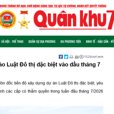
 XÃ HỘI - THỂ THAO
QUÂN SỰ ĐỊA PHƯƠNG
ĐA PHƯƠNG TIỆN
KINH TẾ - HẬU CẦN - K
1524
lượt xem
o Luật Đô thị đặc biệt vào đầu tháng 7
 đốc tiến độ xây dựng dự án Luật Đô thị đặc biệt, yêu
ình các cấp có thẩm quyền trong tuần đầu tháng 7/2026