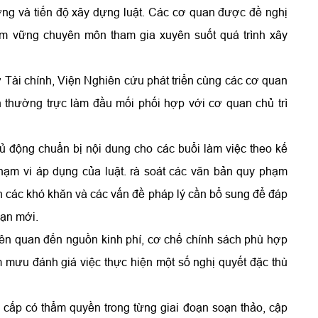
ng và tiến độ xây dựng luật. Các cơ quan được đề nghị
ắm vững chuyên môn tham gia xuyên suốt quá trình xây
ài chính, Viện Nghiên cứu phát triển cùng các cơ quan
 thường trực làm đầu mối phối hợp với cơ quan chủ trì
động chuẩn bị nội dung cho các buổi làm việc theo kế
hạm vi áp dụng của luật. rà soát các văn bản quy phạm
ịnh các khó khăn và các vấn đề pháp lý cần bổ sung để đáp
oạn mới.
liên quan đến nguồn kinh phí, cơ chế chính sách phù hợp
 mưu đánh giá việc thực hiện một số nghị quyết đặc thù
cấp có thẩm quyền trong từng giai đoạn soạn thảo, cập