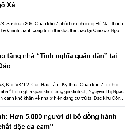
BP) tỉnh Lâm Đồng đang phát huy vai trò nòng cốt, góp phần
gô Xá
 đại, có trách nhiệm và phát triển bền vững.
6/8, Sư đoàn 309, Quân khu 7 phối hợp phường Hố Nai, thành
Lễ khánh thành công trình thể dục thể thao tại Giáo xứ Ngô
o tặng nhà “Tình nghĩa quân dân” tại
Đảo
4/8, Kho VK102, Cục Hậu cần - Kỹ thuật Quân khu 7 tổ chức
 nhà “Tình nghĩa quân dân” tặng gia đình chị Nguyễn Thị Ngọc
n cảnh khó khăn về nhà ở hiện đang cư trú tại Đặc khu Côn
í Minh. Đại tá Phạm Ngọc Sơn, Chính ủy Cục Hậu cần - Kỹ
ự và phát biểu chúc mừng.
nh: Hơn 5.000 người đi bộ đồng hành
chất độc da cam"