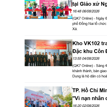
Bộ đội Biên phòng (BĐ
tại Giáo xứ N
xây dựng nghề cá hiện
16:48 06/08/2026
(QK7 Online) - Ngày 
phố Đồng Nai tổ chức 
Xá.
Kho VK102 tra
Đặc khu Côn 
13:55 04/08/2026
(QK7 Online) - Sáng 
khánh thành, bàn giao
Dung là hộ dân có hoà
Đảo, Thành phố Hồ Ch
thuật Quân khu đến d
TP. Hồ Chí Mi
"Vì nạn nhân 
16:20 02/08/2026