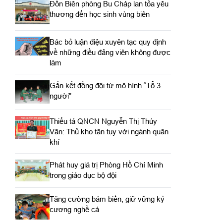
Đồn Biên phòng Bu Cháp lan tỏa yêu
thương đến học sinh vùng biên
Bác bỏ luận điệu xuyên tạc quy định
về những điều đảng viên không được
làm
Gắn kết đồng đội từ mô hình “Tổ 3
người”
Thiếu tá QNCN Nguyễn Thị Thúy
Vân: Thủ kho tận tụy với ngành quân
khí
Phát huy giá trị Phòng Hồ Chí Minh
trong giáo dục bộ đội
Tăng cường bám biển, giữ vững kỷ
cương nghề cá