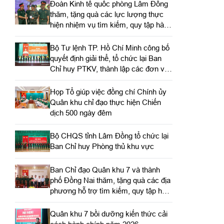
Đoàn Kinh tế quốc phòng Lâm Đồng
thăm, tặng quà các lực lượng thực
hiện nhiệm vụ tìm kiếm, quy tập hài
cốt liệt sĩ
Bộ Tư lệnh TP. Hồ Chí Minh công bố
quyết định giải thể, tổ chức lại Ban
Chỉ huy PTKV, thành lập các đơn vị
trực thuộc
Họp Tổ giúp việc đồng chí Chính ủy
Quân khu chỉ đạo thực hiện Chiến
dịch 500 ngày đêm
Bộ CHQS tỉnh Lâm Đồng tổ chức lại
Ban Chỉ huy Phòng thủ khu vực
Ban Chỉ đạo Quân khu 7 và thành
phố Đồng Nai thăm, tặng quà các địa
phương hỗ trợ tìm kiếm, quy tập hài
cốt liệt sĩ
Quân khu 7 bồi dưỡng kiến thức cải