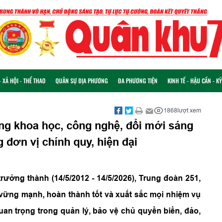
 XÃ HỘI - THỂ THAO
QUÂN SỰ ĐỊA PHƯƠNG
ĐA PHƯƠNG TIỆN
KINH TẾ - HẬU CẦN - K
1868
lượt xem
ng khoa học, công nghệ, đổi mới sáng
 đơn vị chính quy, hiện đại
rưởng thành (14/5/2012 - 14/5/2026), Trung đoàn 251,
vững mạnh, hoàn thành tốt và xuất sắc mọi nhiệm vụ
uan trọng trong quản lý, bảo vệ chủ quyền biển, đảo,