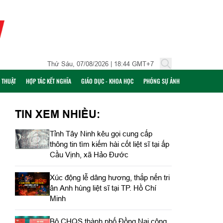
Thứ Sáu, 07/08/2026 | 18:44 GMT+7
Ỹ THUẬT
HỢP TÁC KẾT NGHĨA
GIÁO DỤC - KHOA HỌC
PHÓNG SỰ ẢNH
TIN XEM NHIỀU:
Tỉnh Tây Ninh kêu gọi cung cấp
thông tin tìm kiếm hài cốt liệt sĩ tại ấp
Cầu Vịnh, xã Hảo Đước
Xúc động lễ dâng hương, thắp nến tri
ân Anh hùng liệt sĩ tại TP. Hồ Chí
Minh
Bộ CHQS thành phố Đồng Nai công