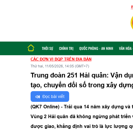
THỜI SỰ
CHÍNH TRỊ
QUỐC PHÒNG - AN NINH
VĂN HÓA -
CÁC ĐƠN VỊ BQP TRÊN ĐỊA BÀN
Thứ hai, 11/05/2026, 14:05 (GMT+7)
Trung đoàn 251 Hải quân: Vận dụ
tạo, chuyển đổi số trong xây dựng
Đọc bài viết
(QK7 Online) - Trải qua 14 năm xây dựng và t
Vùng 2 Hải quân đã không ngừng phát triển 
được giao, khẳng định vai trò là lực lượng q