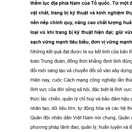
thềm lục địa phía Nam của Tổ quốc. Từ một đ
vật chất, trang bị kỹ thuật và kinh nghiệm 
nền nếp chính quy, nâng cao chất lượng huấ
loại vũ khí trang bị kỹ thuật hiện đại; giữ 
sạch vững mạnh tiêu biểu, đơn vị vững mạnh 
Những kết quả đạt được là sự kết tinh của bản lĩn
toàn Trung đoàn; đồng thời khẳng định tính đú
đổi mới sáng tạo và chuyển đổi số vào xây dựng đ
Hiện nay, cuộc Cách mạng công nghiệp lần thứ
lĩnh vực của đời sống xã hội, đặc biệt là lĩnh v
thức tác chiến, quản lý chỉ huy và bảo đảm hậu c
nhân tạo, dữ liệu lớn, tự động hóa và các hệ th
Quân đội nhân dân Việt Nam nói chung, Quân c
phương pháp lãnh đạo, quản lý, huấn luyện và t