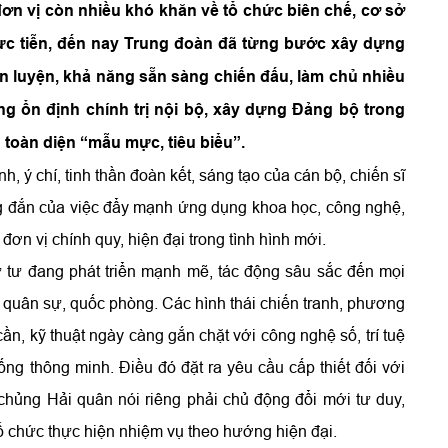
ơn vị còn nhiều khó khăn về tổ chức biên chế, cơ sở
thực tiễn, đến nay Trung đoàn đã từng bước xây dựng
n luyện, khả năng sẵn sàng chiến đấu, làm chủ nhiều
vững ổn định chính trị nội bộ, xây dựng Đảng bộ trong
toàn diện “mẫu mực, tiêu biểu”.
h, ý chí, tinh thần đoàn kết, sáng tạo của cán bộ, chiến sĩ
ng đắn của việc đẩy mạnh ứng dụng khoa học, công nghệ,
ơn vị chính quy, hiện đại trong tình hình mới.
 tư đang phát triển mạnh mẽ, tác động sâu sắc đến mọi
ực quân sự, quốc phòng. Các hình thái chiến tranh, phương
ần, kỹ thuật ngày càng gắn chặt với công nghệ số, trí tuệ
ống thông minh. Điều đó đặt ra yêu cầu cấp thiết đối với
hủng Hải quân nói riêng phải chủ động đổi mới tư duy,
ổ chức thực hiện nhiệm vụ theo hướng hiện đại.