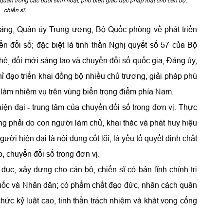
uan trong các buổi sinh hoạt, phổ biến giáo dục pháp luật cho cán bộ,
chiến sĩ.
 Đảng, Quân ủy Trung ương, Bộ Quốc phòng về phát triển
 đổi số; đặc biệt là tinh thần Nghị quyết số 57 của Bộ
ghệ, đổi mới sáng tạo và chuyển đổi số quốc gia, Đảng ủy,
hỉ đạo triển khai đồng bộ nhiều chủ trương, giải pháp phù
làm nhiệm vụ trên vùng biển trọng điểm phía Nam.
ện đại - trung tâm của chuyển đổi số trong đơn vị. Thực
ng phải do con người làm chủ, khai thác và phát huy hiệu
ời hiện đại là nội dung cốt lõi, là yếu tố quyết định chất
, chuyển đổi số trong đơn vị.
 dục, xây dựng cho cán bộ, chiến sĩ có bản lĩnh chính trị
quốc và Nhân dân; có phẩm chất đạo đức, nhân cách quân
chức kỷ luật cao, tinh thần trách nhiệm và khát vọng cống