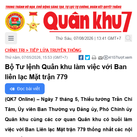
Mở menu chính
Thứ Sáu, 07/08/2026 | 13:41 GMT+7
CHÍNH TRỊ
>
TIẾP LỬA TRUYỀN THỐNG
Thứ năm, 07/05/2026, 15:53 (GMT+7)
4107
lượt xem
Bộ Tư lệnh Quân khu làm việc với Ban
liên lạc Mặt trận 779
Đọc bài viết
(QK7 Online) – Ngày 7 tháng 5, Thiếu tướng Trần Chí
Tâm, Ủy viên Ban Thường vụ Đảng ủy, Phó Chính ủy
Quân khu cùng các cơ quan Quân khu có buổi làm
việc với Ban Liên lạc Mặt trận 779
thống nhất các nội