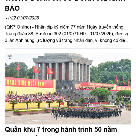
BÁO
11:22 01/07/2026
(QK7 Online) - Nhân dịp kỷ niệm 77 năm Ngày truyền thống
Trung đoàn 88, Sư đoàn 302 (01/07/1949 - 01/07/2026), đơn vị
3 lần Anh hùng lực lượng vũ trang Nhân dân, vì không có điều
kiện tổ chức họp mặt đông đủ, Đảng ủy, Ban Chỉ huy Trung
đoàn trân trọng gửi tới các đồng chí sĩ quan, quân nhân chuyên
nghiệp, công nhân viên quốc phòng, hạ sĩ quan - binh sĩ, các
đồng chí thương binh, bệnh binh, gia đình liệt sĩ, các đồng chí
đã nghỉ hưu, phục viên, xuất ngũ, chuyển ngành đã công tác tại
Trung đoàn qua các thời kỳ lời thăm hỏi ân cần, thân thiết nhất.
Kính chúc các đồng chí và gia đình mạnh khỏe, hạnh phúc, tiếp
tục phát huy truyền thống đơn vị Anh hùng lực lượng vũ trang
Nhân dân trên mọi lĩnh vực công tác.
Quân khu 7 trong hành trình 50 năm