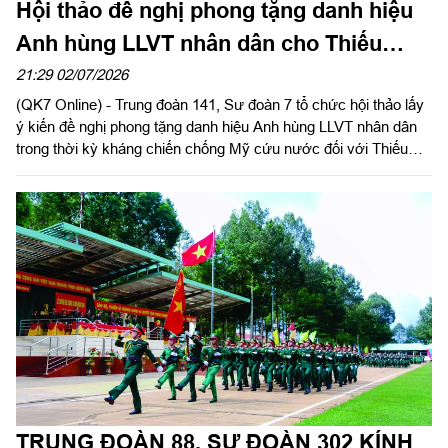
Hội thảo đề nghị phong tặng danh hiệu
Anh hùng LLVT nhân dân cho Thiếu
tướng Nguyễn Ngọc Doanh
21:29 02/07/2026
(QK7 Online) - Trung đoàn 141, Sư đoàn 7 tổ chức hội thảo lấy
ý kiến đề nghị phong tặng danh hiệu Anh hùng LLVT nhân dân
trong thời kỳ kháng chiến chống Mỹ cứu nước đối với Thiếu
tướng Nguyễn Ngọc Doanh, nguyên Chính ủy Trung đoàn 141.
Dự hội thảo có các đồng chí nguyên lãnh đạo, chỉ huy Sư đoàn
7 qua các thời kỳ; đại diện Phòng Chính trị Trường Sĩ quan Lục
quân 2; Ban Liên lạc truyền thống Sư đoàn 7, Trung đoàn 141
miền Đông Nam Bộ; cựu chiến binh (CCB) từng trực tiếp chiến
đấu, công tác cùng Thiếu tướng Nguyễn Ngọc Doanh và đại
diện các cơ quan của Sư đoàn.
TRUNG ĐOÀN 88, SƯ ĐOÀN 302 KÍNH