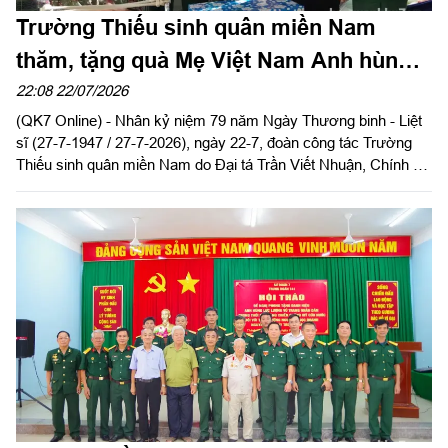
Trường Thiếu sinh quân miền Nam
thăm, tặng quà Mẹ Việt Nam Anh hùng
Nguyễn Thị Khen
22:08 22/07/2026
(QK7 Online) - Nhân kỷ niệm 79 năm Ngày Thương binh - Liệt
sĩ (27-7-1947 / 27-7-2026), ngày 22-7, đoàn công tác Trường
Thiếu sinh quân miền Nam do Đại tá Trần Viết Nhuận, Chính ủy
Nhà trường làm trưởng đoàn đến thăm, tặng quà Mẹ Việt Nam
Anh hùng Nguyễn Thị Khen tại ấp Bầu Trăn, xã Nhuận Đức,
Thành phố Hồ Chí Minh.