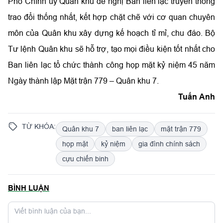
Phó Chính ủy Quân khu đề nghị Ban liên lạc truyền thống
trao đổi thống nhất, kết hợp chặt chẽ với cơ quan chuyên
môn của Quân khu xây dựng kế hoạch tỉ mỉ, chu đáo. Bộ
Tư lệnh Quân khu sẽ hỗ trợ, tạo mọi điều kiện tốt nhất cho
Ban liên lạc tổ chức thành công họp mặt kỷ niệm 45 năm
Ngày thành lập Mặt trận 779 – Quân khu 7.
Tuấn Anh
TỪ KHÓA:
Quân khu 7
ban liên lạc
mặt trận 779
họp mặt
kỷ niệm
gia đình chính sách
cựu chiến binh
BÌNH LUẬN