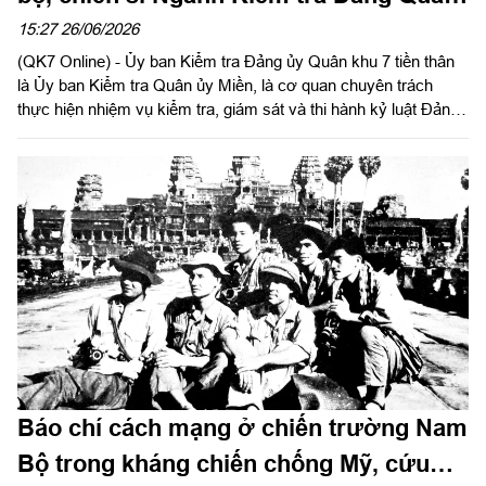
khu 7
15:27 26/06/2026
(QK7 Online) - Ủy ban Kiểm tra Đảng ủy Quân khu 7 tiền thân
là Ủy ban Kiểm tra Quân ủy Miền, là cơ quan chuyên trách
thực hiện nhiệm vụ kiểm tra, giám sát và thi hành kỷ luật Đảng
trong Đảng bộ Quân khu. Trải qua chặng đường 50 năm lịch sử
(2/7/1976 - 2/7/2026), UBKT Đảng ủy Quân khu không ngừng
được củng cố, kiện toàn và phát triển. Nhằm ghi nhận và biểu
dương những thành tích đạt được trong thời gian qua, Chính ủy
Quân khu 7 gửi thư khen cán bộ, chiến sĩ Ngành Kiểm tra Đảng
Quân khu 7. Báo Quân khu đăng toàn văn Thư khen của đồng
chí Chính ủy Quân khu.
Báo chí cách mạng ở chiến trường Nam
Bộ trong kháng chiến chống Mỹ, cứu