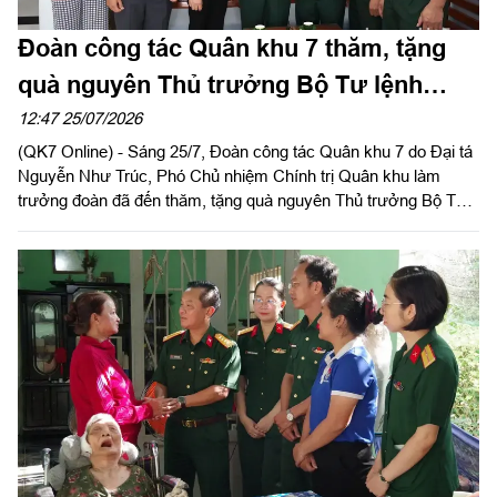
Đoàn công tác Quân khu 7 thăm, tặng
quà nguyên Thủ trưởng Bộ Tư lệnh
Quân khu
12:47 25/07/2026
(QK7 Online) - Sáng 25/7, Đoàn công tác Quân khu 7 do Đại tá
Nguyễn Như Trúc, Phó Chủ nhiệm Chính trị Quân khu làm
trưởng đoàn đã đến thăm, tặng quà nguyên Thủ trưởng Bộ Tư
lệnh Quân khu trên địa bàn Thành phố Hồ Chí Minh nhân kỷ
niệm 79 năm Ngày Thương binh - Liệt sĩ (27/7/1947 -
27/7/2026).