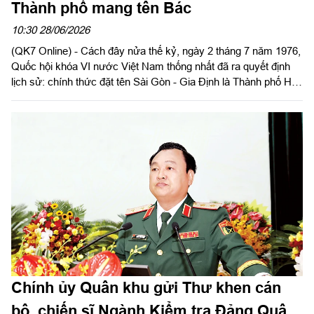
Thành phố mang tên Bác
10:30 28/06/2026
(QK7 Online) - Cách đây nửa thế kỷ, ngày 2 tháng 7 năm 1976,
Quốc hội khóa VI nước Việt Nam thống nhất đã ra quyết định
lịch sử: chính thức đặt tên Sài Gòn - Gia Định là Thành phố Hồ
Chí Minh. Đó không chỉ là phần thưởng cao quý, niềm vinh dự,
tự hào vô bờ bến của Đảng bộ, chính quyền và nhân dân Thành
phố, mà còn mở ra một hành trình vĩ đại — hành trình hồi sinh
từ đổ nát chiến tranh, kiên cường vượt qua muôn vàn thác
ghềnh để khẳng định vị thế đầu tàu kinh tế, văn hóa, khoa học -
công nghệ và chủ động hội nhập quốc tế của cả nước. Trên
chặng đường đầy gian truân nhưng oanh liệt ấy, Lực lượng vũ
trang (LLVT) Quân khu 7 luôn đóng vai trò là lực lượng nòng
cốt, là chỗ dựa vững vàng để giữ vững bình yên, tạo bệ phóng
cho “Hòn ngọc Viễn Đông” tỏa sáng.
Chính ủy Quân khu gửi Thư khen cán
bộ, chiến sĩ Ngành Kiểm tra Đảng Quân