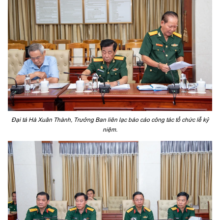
Đại tá Hà Xuân Thành, Trưởng Ban liên lạc báo cáo công tác tổ chức lễ kỷ
niệm.