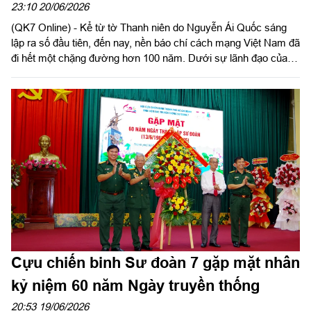
nước
23:10 20/06/2026
(QK7 Online) - Kể từ tờ Thanh niên do Nguyễn Ái Quốc sáng
lập ra số đầu tiên, đến nay, nền báo chí cách mạng Việt Nam đã
đi hết một chặng đường hơn 100 năm. Dưới sự lãnh đạo của
Đảng, báo chí cách mạng Việt Nam luôn đồng hành cùng dân
tộc. Trong cuộc kháng chiến chống Mỹ cứu nước, cùng với hệ
thống báo chí cách mạng và tiến bộ trên phạm vi cả nước,
những tờ báo xuất bản tại mặt trận ở chiến trường Nam Bộ đã
thực sự trở thành một mũi tiến công trong thế trận “hai chân”,
“ba mũi”, một thứ vũ khí tin cậy và sắc bén của Trung ương
Cục, Nhân dân và LLVT Nhân dân giải phóng miền Nam Việt
Nam.
Cựu chiến binh Sư đoàn 7 gặp mặt nhân
kỷ niệm 60 năm Ngày truyền thống
20:53 19/06/2026