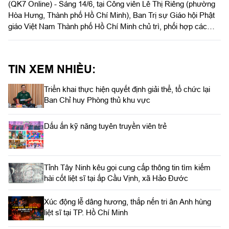
(QK7 Online) - Sáng 14/6, tại Công viên Lê Thị Riêng (phường
Riêng
Hòa Hưng, Thành phố Hồ Chí Minh), Ban Trị sự Giáo hội Phật
giáo Việt Nam Thành phố Hồ Chí Minh chủ trì, phối hợp các
đơn vị tổ chức Lễ tưởng niệm, kỳ siêu các Anh hùng liệt sĩ,
đồng bào yêu nước hy sinh trong cuộc Tổng tiến công và nổi
dậy Xuân Mậu Thân năm 1968.
TIN XEM NHIỀU:
Triển khai thực hiện quyết định giải thể, tổ chức lại
Ban Chỉ huy Phòng thủ khu vực
Dấu ấn kỹ năng tuyên truyền viên trẻ
Tỉnh Tây Ninh kêu gọi cung cấp thông tin tìm kiếm
hài cốt liệt sĩ tại ấp Cầu Vịnh, xã Hảo Đước
Xúc động lễ dâng hương, thắp nến tri ân Anh hùng
liệt sĩ tại TP. Hồ Chí Minh