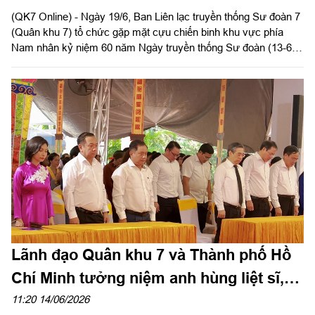
(QK7 Online) - Ngày 19/6, Ban Liên lạc truyền thống Sư đoàn 7
(Quân khu 7) tổ chức gặp mặt cựu chiến binh khu vực phía
Nam nhân kỷ niệm 60 năm Ngày truyền thống Sư đoàn (13-6-
1966 / 13-6-2026).
Lãnh đạo Quân khu 7 và Thành phố Hồ
Chí Minh tưởng niệm anh hùng liệt sĩ,
đồng bào yêu nước tại công viên Lê Thị
11:20 14/06/2026