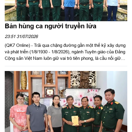
Bản hùng ca người truyền lửa
23:51 31/07/2026
(QK7 Online) - Trải qua chặng đường gần một thế kỷ xây dựng
và phát triển (1/8/1930 - 1/8/2026), ngành Tuyên giáo của Đảng
Cộng sản Việt Nam luôn giữ vai trò tiên phong, là cầu nối giữa ý
Đảng với lòng dân, củng cố vững chắc nền tảng tư tưởng và
khơi dậy mạnh mẽ tinh thần yêu nước của toàn dân tộc, góp
phần vào những thắng lợi vẻ vang của sự nghiệp cách mạng.
Đúc kết nên truyền thống vẻ vang: “Trung thành - Tận tụy - Kỷ
cương - Sáng tạo - Đoàn kết - Hiệu quả”.