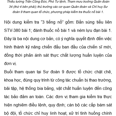
Thiếu tướng Trần Công Đức, Phó Tư lệnh, Tham mưu trưởng Quân đoàn
34 (thứ 4 bên phải); thủ trưởng các cơ quan Quân đoàn và Chỉ huy Sư
đoàn 9 tham quan tổ chức, phương pháp kiểm tra thuốc nổ bài 1.
Nội dung kiểm tra “3 tiếng nổ” gồm: Bắn súng tiểu liên
STV-380 bài 1; đánh thuốc nổ bài 1 và ném lựu đạn bài 1.
Đây là ba nội dung cơ bản, có ý nghĩa quyết định đến việc
hình thành kỹ năng chiến đấu ban đầu của chiến sĩ mới,
đồng thời phản ánh sát thực chất lượng huấn luyện của
đơn vị.
Buổi tham quan tại Sư đoàn 9 được tổ chức chặt chẽ,
khoa học, đúng quy trình từ công tác chuẩn bị thao trường,
bãi tập, hệ thống bia bảng, vật chất huấn luyện đến công
tác bảo đảm an toàn. Các đơn vị tham gia kiểm tra thực
hiện nghiêm điều lệnh, quy định; cán bộ các cấp bám sát
bộ đội, tổ chức chỉ huy linh hoạt, xử trí tình huống chính