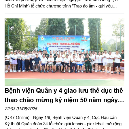
Hồ Chí Minh) tổ chức chương trình "Trao áo ấm - gửi yêu
thương", trao tặng nhiều phần quà thiết thực cho học sinh và
các gia đình có hoàn cảnh khó khăn trên địa bàn hai xã Tuy
Đức và Quảng Trực, tỉnh Lâm Đồng.
Bệnh viện Quân y 4 giao lưu thể dục thể
thao chào mừng kỷ niệm 50 năm ngày
thành lập
22:03 01/08/2026
(QK7 Online) - Ngày 1/8, Bệnh viện Quân y 4, Cục Hậu cần -
Kỹ thuật Quân đoàn 34 tổ chức giải tennis - pickleball mở rộng