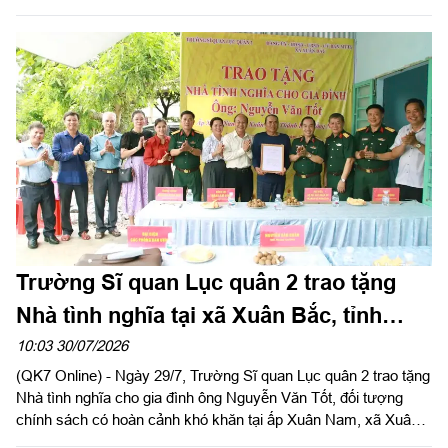
đêm giao lưu văn nghệ và đêm lửa trại với chủ đề “Đoàn kết -
Cống hiến - Phát triển”.
Trường Sĩ quan Lục quân 2 trao tặng
Nhà tình nghĩa tại xã Xuân Bắc, tỉnh
Đồng Nai
10:03 30/07/2026
(QK7 Online) - Ngày 29/7, Trường Sĩ quan Lục quân 2 trao tặng
Nhà tình nghĩa cho gia đình ông Nguyễn Văn Tốt, đối tượng
chính sách có hoàn cảnh khó khăn tại ấp Xuân Nam, xã Xuân
Bắc, tỉnh Đồng Nai. Đây là hoạt động thiết thực trong phong trào