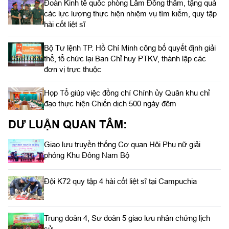
Đoàn Kinh tế quốc phòng Lâm Đồng thăm, tặng quà
các lực lượng thực hiện nhiệm vụ tìm kiếm, quy tập
hài cốt liệt sĩ
Bộ Tư lệnh TP. Hồ Chí Minh công bố quyết định giải
thể, tổ chức lại Ban Chỉ huy PTKV, thành lập các
đơn vị trực thuộc
Họp Tổ giúp việc đồng chí Chính ủy Quân khu chỉ
đạo thực hiện Chiến dịch 500 ngày đêm
DƯ LUẬN QUAN TÂM:
Giao lưu truyền thống Cơ quan Hội Phụ nữ giải
phóng Khu Đông Nam Bộ
Đội K72 quy tập 4 hài cốt liệt sĩ tại Campuchia
Trung đoàn 4, Sư đoàn 5 giao lưu nhân chứng lịch
sử