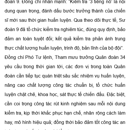
đoàn 9. Đồng chí nhấn mạnh: “Kiểm tra ‘3 tiếng nổ’ là nội
dung quan trọng, đánh dấu bước trưởng thành của chiến
sĩ mới sau thời gian huấn luyện. Qua theo dõi thực tế, Sư
đoàn 9 đã tổ chức kiểm tra nghiêm túc, đúng quy định, bảo
đảm an toàn tuyệt đối; kết quả kiểm tra phản ánh trung
thực chất lượng huấn luyện, trình độ, bản lĩnh của bộ đội”.
Đồng chí Phó Tư lệnh, Tham mưu trưởng Quân đoàn 34
yêu cầu trong thời gian tới, các đơn vị trong toàn Quân
đoàn cần tiếp tục quán triệt sâu sắc nhiệm vụ huấn luyện,
nâng cao chất lượng công tác chuẩn bị, tổ chức huấn
luyện chặt chẽ, khoa học, sát thực tế chiến đấu. Đặc biệt,
cần coi trọng công tác rút kinh nghiệm sau mỗi nội dung
kiểm tra, kịp thời khắc phục hạn chế, nhân rộng cách làm
hay, mô hình hiệu quả; đồng thời bảo đảm tốt công tác an