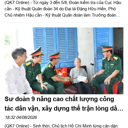
(QK7 Online) - Từ ngày 3 đến 5/8, Đoàn kiểm tra của Cục Hậu
cần - Kỹ thuật Quân đoàn 34 do Đại tá Đặng Hữu Hiền, Phó
Chủ nhiệm Hậu cần - Kỹ thuật Quân đoàn làm Trưởng đoàn
tiến hành kiểm tra toàn diện công tác quân y tại các bệnh xá
thuộc Sư đoàn 9. Đây là hoạt động nhằm đánh giá chất lượng
thực hiện nhiệm vụ, đồng thời chuẩn bị cho đợt kiểm tra toàn
diện của Cục Quân y năm 2026.
Sư đoàn 9 nâng cao chất lượng công
tác dân vận, xây dựng thế trận lòng dân
vững chắc
18:32 04/08/2026
(QK7 Online) - Sinh thời, Chủ tịch Hồ Chí Minh từng căn dặn: