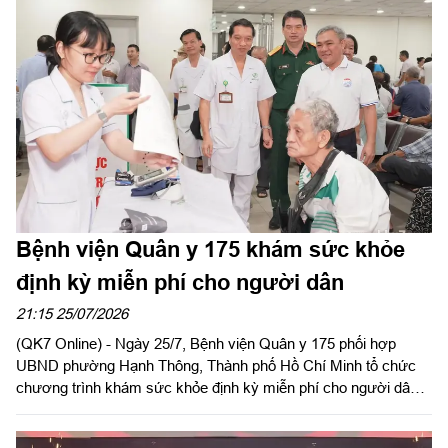
Văn Tuấn, Chủ nhiệm Chính trị Binh đoàn 16; đại diện các cơ
quan, đơn vị của Binh đoàn và lãnh đạo, chỉ huy Đoàn Kinh tế -
Quốc phòng 726.
Bệnh viện Quân y 175 khám sức khỏe
định kỳ miễn phí cho người dân
21:15 25/07/2026
(QK7 Online) - Ngày 25/7, Bệnh viện Quân y 175 phối hợp
UBND phường Hạnh Thông, Thành phố Hồ Chí Minh tổ chức
chương trình khám sức khỏe định kỳ miễn phí cho người dân,
người có công với cách mạng.