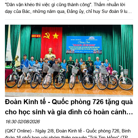
"Dân vận khéo thì việc gì cũng thành công". Thấm nhuần lời
dạy của Bác, những năm qua, Đảng ủy, chỉ huy Sư đoàn 9 luôn
xác định công tác dân vận là một trong những nhiệm vụ chính
trị quan trọng, góp phần tăng cường mối quan hệ đoàn kết quân
- dân, xây dựng "thế trận lòng dân" vững chắc, tạo nền tảng để
đơn vị hoàn thành thắng lợi nhiệm vụ huấn luyện, sẵn sàng
chiến đấu và xây dựng địa bàn an toàn.
Đoàn Kinh tế - Quốc phòng 726 tặng quà
cho học sinh và gia đình có hoàn cảnh
khó khăn
16:30 02/08/2026
(QK7 Online) - Ngày 2/8, Đoàn Kinh tế - Quốc phòng 726, Binh
đoàn 16 phối hợp với nhóm thiện nguyện “Trái Tim Hồng” (TP