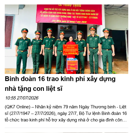
“Đền ơn đáp nghĩa”, tri ân người có công với cách mạng nhân
kỷ niệm 79 năm Ngày Thương binh - Liệt sĩ (27/7/1947 -
27/7/2026), hướng tới kỷ niệm 65 năm Ngày truyền thống
Trường Sĩ quan Lục quân 2 (27/8/1961 - 27/8/2026).
Binh đoàn 16 trao kinh phí xây dựng
nhà tặng con liệt sĩ
10:55 27/07/2026
(QK7 Online) – Nhân kỷ niệm 79 năm Ngày Thương binh - Liệt
sĩ (27/7/1947 – 27/7/2026), ngày 27/7, Bộ Tư lệnh Binh đoàn 16
tổ chức trao kinh phí hỗ trợ xây dựng nhà ở cho gia đình công
nhân viên Vũ Thị Ất, Đoàn Kinh tế - Quốc phòng 726, là con liệt
sĩ có hoàn cảnh khó khăn về nhà ở. Dự buổi lễ có Đại tá Lại