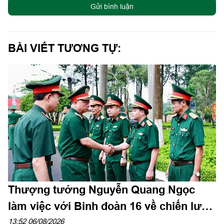
Gửi bình luận
BÀI VIẾT TƯƠNG TỰ:
Thượng tướng Nguyễn Quang Ngọc
làm việc với Binh đoàn 16 về chiến lược
phát triển giai đoạn 2026-2030
13:52 06/08/2026