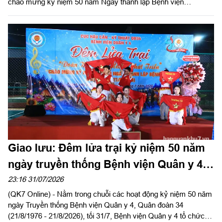
chào mừng kỷ niệm 50 năm Ngày thành lập Bệnh viện
(21/8/1976 - 21/8/2026). Thiếu tướng Trần Công Đức, Phó tư
lệnh, Tham mưu trưởng Quân đoàn 34 dự và giao lưu tại giải.
Giao lưu: Đêm lửa trại kỷ niệm 50 năm
ngày truyền thống Bệnh viện Quân y 4,
Quân đoàn 34
23:16 31/07/2026
(QK7 Online) - Nằm trong chuỗi các hoạt động kỷ niệm 50 năm
ngày Truyền thống Bệnh viện Quân y 4, Quân đoàn 34
(21/8/1976 - 21/8/2026), tối 31/7, Bệnh viện Quân y 4 tổ chức