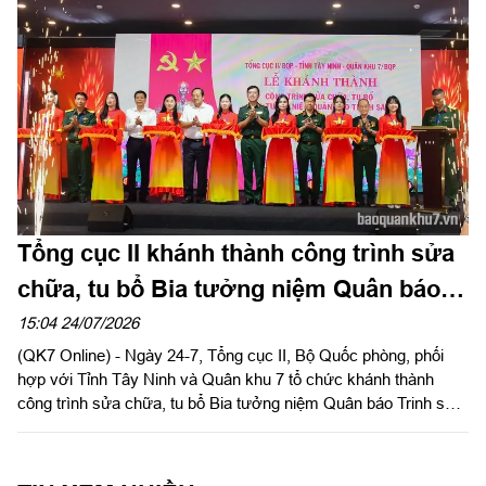
Tổng cục II khánh thành công trình sửa
chữa, tu bổ Bia tưởng niệm Quân báo
Trinh sát tại Tây Ninh
15:04 24/07/2026
(QK7 Online) - Ngày 24-7, Tổng cục II, Bộ Quốc phòng, phối
hợp với Tỉnh Tây Ninh và Quân khu 7 tổ chức khánh thành
công trình sửa chữa, tu bổ Bia tưởng niệm Quân báo Trinh sát
tại Khu di tích chùa Hang thuộc Khu du lịch Quốc gia núi Bà
Đen.