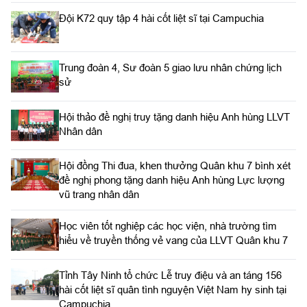
Đội K72 quy tập 4 hài cốt liệt sĩ tại Campuchia
Trung đoàn 4, Sư đoàn 5 giao lưu nhân chứng lịch
sử
Hội thảo đề nghị truy tặng danh hiệu Anh hùng LLVT
Nhân dân
Hội đồng Thi đua, khen thưởng Quân khu 7 bình xét
đề nghị phong tặng danh hiệu Anh hùng Lực lượng
vũ trang nhân dân
Học viên tốt nghiệp các học viện, nhà trường tìm
hiểu về truyền thống vẻ vang của LLVT Quân khu 7
​Tỉnh Tây Ninh tổ chức Lễ truy điệu và an táng 156
hài cốt liệt sĩ quân tình nguyện Việt Nam hy sinh tại
Campuchia