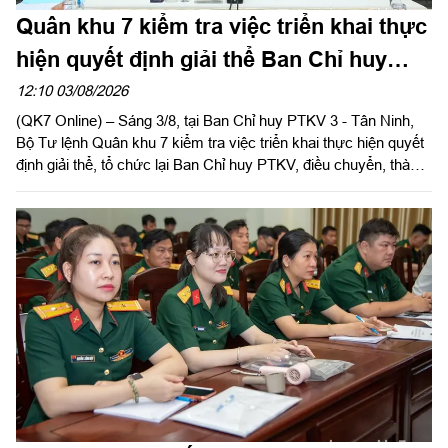
Quân khu 7 kiểm tra việc triển khai thực
hiện quyết định giải thể Ban Chỉ huy
PTKV tại tỉnh Tây Ninh
12:10 03/08/2026
(QK7 Online) – Sáng 3/8, tại Ban Chỉ huy PTKV 3 - Tân Ninh,
Bộ Tư lệnh Quân khu 7 kiểm tra việc triển khai thực hiện quyết
định giải thể, tổ chức lại Ban Chỉ huy PTKV, điều chuyển, thành
lập các đơn vị trực thuộc Bộ CHQS tỉnh Tây Ninh. Đại tá Trần
Hữu Nhân, Phó Tham mưu trưởng Quân khu thừa ủy quyền
của Thủ trưởng Bộ Tư lệnh Quân khu trưởng đoàn kiểm tra.