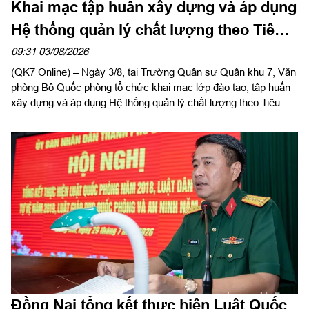
Khai mạc tập huấn xây dựng và áp dụng
Hệ thống quản lý chất lượng theo Tiêu
chuẩn quốc gia TCVN ISO 9001:2015
09:31 03/08/2026
(QK7 Online) – Ngày 3/8, tại Trường Quân sự Quân khu 7, Văn
phòng Bộ Quốc phòng tổ chức khai mạc lớp đào tạo, tập huấn
xây dựng và áp dụng Hệ thống quản lý chất lượng theo Tiêu
chuẩn quốc gia TCVN ISO 9001:2015 năm 2026 khu vực phía
Nam.
Đồng Nai tổng kết thực hiện Luật Quốc