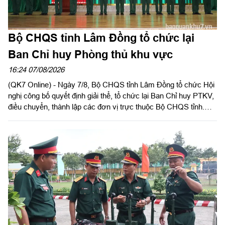
Bộ CHQS tỉnh Lâm Đồng tổ chức lại
Ban Chỉ huy Phòng thủ khu vực
16:24 07/08/2026
(QK7 Online) - Ngày 7/8, Bộ CHQS tỉnh Lâm Đồng tổ chức Hội
nghị công bố quyết định giải thể, tổ chức lại Ban Chỉ huy PTKV,
điều chuyển, thành lập các đơn vị trực thuộc Bộ CHQS tỉnh.
Thiếu tướng Lê Xuân Bình, Ủy viên Thường vụ Đảng ủy, Phó
Tư lệnh, Tham mưu trưởng Quân khu dự và chỉ đạo hội nghị.
Thiếu tướng Đinh Hồng Tiếng, Ủy viên Thường vụ Tỉnh ủy, Chỉ
huy trưởng Bộ CHQS tỉnh Lâm Đồng chủ trì hội nghị.