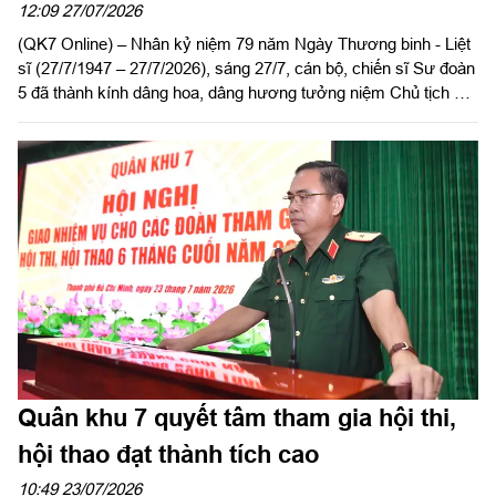
12:09 27/07/2026
(QK7 Online) – Nhân kỷ niệm 79 năm Ngày Thương binh - Liệt
sĩ (27/7/1947 – 27/7/2026), sáng 27/7, cán bộ, chiến sĩ Sư đoàn
5 đã thành kính dâng hoa, dâng hương tưởng niệm Chủ tịch Hồ
Chí Minh và các anh hùng liệt sĩ của Sư đoàn; viếng Nghĩa
trang Liệt sĩ Châu Thành, tỉnh Tây Ninh. Dự và chủ trì buổi lễ có
Đại tá Huỳnh Việt Lê Kha, Sư đoàn trưởng; Đại tá Trần Hoàng
Giang, Bí thư Đảng ủy, Chính ủy Sư đoàn cùng thủ trưởng các
cơ quan, đơn vị.
Quân khu 7 quyết tâm tham gia hội thi,
hội thao đạt thành tích cao
10:49 23/07/2026