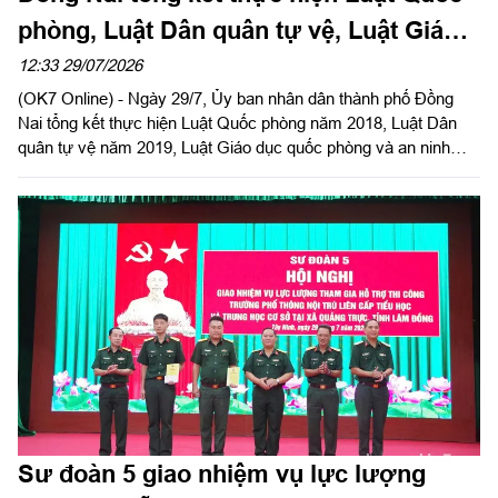
phòng, Luật Dân quân tự vệ, Luật Giáo
dục quốc phòng và an ninh
12:33 29/07/2026
(OK7 Online) - Ngày 29/7, Ủy ban nhân dân thành phố Đồng
Nai tổng kết thực hiện Luật Quốc phòng năm 2018, Luật Dân
quân tự vệ năm 2019, Luật Giáo dục quốc phòng và an ninh
năm 2013. Đại tá Nguyễn Tấn Linh, Ủy viên Đảng ủy, Phó Tư
lệnh Quân khu dự, phát biểu chỉ đạo. Đại tá Võ Thành Danh, Ủy
viên Ban Thường vụ Thành ủy, Chỉ huy trưởng Bộ Chỉ huy
Quân sự thành phố Đồng Nai chủ trì hội nghị.
Sư đoàn 5 giao nhiệm vụ lực lượng