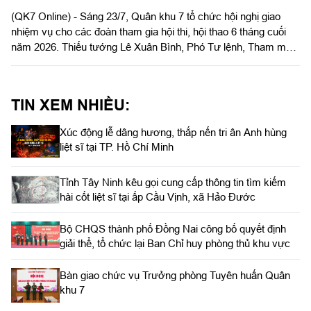
(QK7 Online) - Sáng 23/7, Quân khu 7 tổ chức hội nghị giao
nhiệm vụ cho các đoàn tham gia hội thi, hội thao 6 tháng cuối
năm 2026. Thiếu tướng Lê Xuân Bình, Phó Tư lệnh, Tham mưu
trưởng Quân khu dự và phát biểu chỉ đạo hội nghị.
TIN XEM NHIỀU:
Xúc động lễ dâng hương, thắp nến tri ân Anh hùng
liệt sĩ tại TP. Hồ Chí Minh
Tỉnh Tây Ninh kêu gọi cung cấp thông tin tìm kiếm
hài cốt liệt sĩ tại ấp Cầu Vịnh, xã Hảo Đước
Bộ CHQS thành phố Đồng Nai công bố quyết định
giải thể, tổ chức lại Ban Chỉ huy phòng thủ khu vực
Bàn giao chức vụ Trưởng phòng Tuyên huấn Quân
khu 7