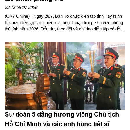
22:13 28/07/2026
(QK7 Online) - Ngày 28/7, Ban Tổ chức diễn tập tỉnh Tây Ninh
tổ chức diễn tập tác chiến xã Long Thuận trong khu vực phòng
thủ tỉnh năm 2026. Đến dự, theo dõi và chỉ đạo diễn tập có đồng
chí Nguyễn Hồng Sơn, Phó Chủ tịch HĐND tỉnh, Phó Trưởng
ban tổ chức diễn tập tỉnh; Đại tá Trần Đình Hưng, Phó Chỉ huy
trưởng, Tham mưu trưởng Bộ CHQS tỉnh, Ủy viên Ban Chỉ đạo
diễn tập tỉnh, Phó Trưởng ban thường trực Ban tổ chức diễn tập
tỉnh; Đại tá Phạm Ngọc Thạch, Phó Chỉ huy trưởng Bộ CHQS
tỉnh.
Sư đoàn 5 dâng hương viếng Chủ tịch
Hồ Chí Minh và các anh hùng liệt sĩ