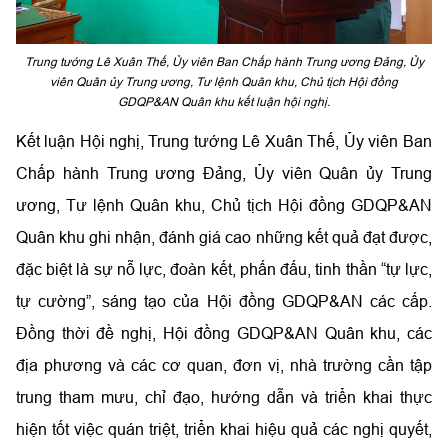
Trung tướng Lê Xuân Thế, Ủy viên Ban Chấp hành Trung ương Đảng, Ủy
viên Quân ủy Trung ương, Tư lệnh Quân khu, Chủ tịch Hội đồng
GDQP&AN Quân khu kết luận hội nghị.
Kết luận Hội nghị,
Trung tướng Lê Xuân Thế, Ủy viên Ban
Chấp hành Trung ương Đảng, Ủy viên Quân ủy Trung
ương, Tư lệnh Quân khu, Chủ tịch Hội đồng GDQP&AN
Quân khu
ghi nhận, đánh giá cao những kết quả đạt được,
đặc biệt là sự nỗ lực, đoàn kết, phấn đấu, tinh thần “tự lực,
tự cường”, sáng tạo của Hội đồng GDQP&AN các cấp.
Đồng thời đề nghị
, Hội đồng GDQP&AN Quân khu, các
địa phương và các cơ quan, đơn vị, nhà trường cần tập
trung tham mưu, chỉ đạo, hướng dẫn và triển khai thực
hiện tốt việc
q
uán triệt, triển khai hiệu quả các nghị quyết,