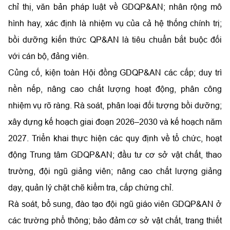
chỉ thị, văn bản pháp luật về GDQP&AN; nhân rộng mô
hình hay, xác định là nhiệm vụ của cả hệ thống chính trị;
bồi dưỡng kiến thức QP&AN là tiêu chuẩn bắt buộc đối
với cán bộ, đảng viên.
Củng cố, kiện toàn Hội đồng GDQP&AN các cấp; duy trì
nền nếp, nâng cao chất lượng hoạt động, phân công
nhiệm vụ rõ ràng. Rà soát, phân loại đối tượng bồi dưỡng;
xây dựng kế hoạch giai đoạn 2026–2030 và kế hoạch năm
2027. Triển khai thực hiện các quy định về tổ chức, hoạt
động Trung tâm GDQP&AN; đầu tư cơ sở vật chất, thao
trường, đội ngũ giảng viên; nâng cao chất lượng giảng
dạy, quản lý chặt chẽ kiểm tra, cấp chứng chỉ.
Rà soát, bổ sung, đào tạo đội ngũ giáo viên GDQP&AN ở
các trường phổ thông; bảo đảm cơ sở vật chất, trang thiết