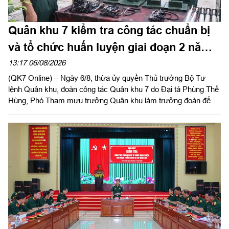
Quân khu 7 kiểm tra công tác chuẩn bị
và tổ chức huấn luyện giai đoạn 2 năm
2026 tại Sư đoàn 309
13:17 06/08/2026
(QK7 Online) – Ngày 6/8, thừa ủy quyền Thủ trưởng Bộ Tư
lệnh Quân khu, đoàn công tác Quân khu 7 do Đại tá Phùng Thế
Hùng, Phó Tham mưu trưởng Quân khu làm trưởng đoàn đến
kiểm tra công tác chuẩn bị và tổ chức huấn luyện giai đoạn 2
năm 2026 tại Sư đoàn 309.