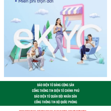
BÁO ĐIỆN TỬ ĐẢNG CỘNG SẢN
CỔNG THÔNG TIN ĐIỆN TỬ CHÍNH PHỦ
BÁO ĐIỆN TỬ QUÂN ĐỘI NHÂN DÂN
CỔNG THÔNG TIN BỘ QUỐC PHÒNG