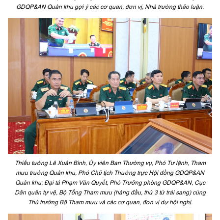
GDQP&AN Quân khu gợi ý các cơ quan, đơn vị, Nhà trường thảo luận.
Thiếu tướng Lê Xuân Bình, Ủy viên Ban Thường vụ, Phó Tư lệnh, Tham
mưu trưởng Quân khu, Phó Chủ tịch Thường trực Hội đồng GDQP&AN
Quân khu; Đại tá Phạm Văn Quyết, Phó Trưởng phòng GDQP&AN, Cục
Dân quân tự vệ, Bộ Tổng Tham mưu (hàng đầu, thứ 3 từ trái sang) cùng
Thủ trưởng Bộ Tham mưu và các cơ quan, đơn vị dự hội nghị.