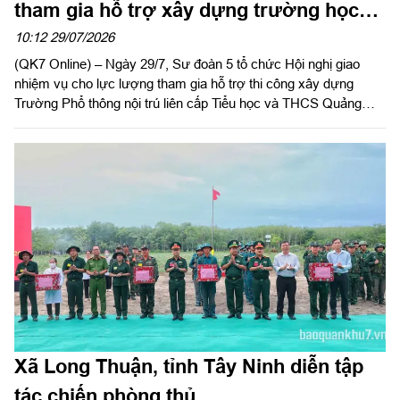
tham gia hỗ trợ xây dựng trường học
trên địa bàn tỉnh Lâm Đồng
10:12 29/07/2026
(QK7 Online) – Ngày 29/7, Sư đoàn 5 tổ chức Hội nghị giao
nhiệm vụ cho lực lượng tham gia hỗ trợ thi công xây dựng
Trường Phổ thông nội trú liên cấp Tiểu học và THCS Quảng
Trực, tỉnh Lâm Đồng. Đại tá Huỳnh Việt Lê Kha, Sư đoàn
trưởng chủ trì hội nghị.
Xã Long Thuận, tỉnh Tây Ninh diễn tập
tác chiến phòng thủ