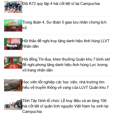
Đội K72 quy tập 4 hài cốt liệt sĩ tại Campuchia
Trung đoàn 4, Sư đoàn 5 giao lưu nhân chứng lịch
sử
Hội thảo đề nghị truy tặng danh hiệu Anh hùng LLVT
Nhân dân
Hội đồng Thi đua, khen thưởng Quân khu 7 bình xét
đề nghị phong tặng danh hiệu Anh hùng Lực lượng
vũ trang nhân dân
Học viên tốt nghiệp các học viện, nhà trường tìm
hiểu về truyền thống vẻ vang của LLVT Quân khu 7
​Tỉnh Tây Ninh tổ chức Lễ truy điệu và an táng 156
hài cốt liệt sĩ quân tình nguyện Việt Nam hy sinh tại
Campuchia