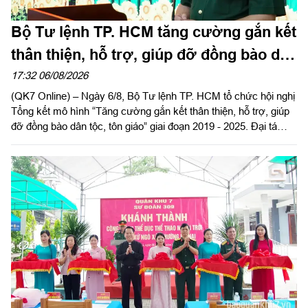
Bộ Tư lệnh TP. HCM tăng cường gắn kết
thân thiện, hỗ trợ, giúp đỡ đồng bào dân
tộc, tôn giáo
17:32 06/08/2026
(QK7 Online) – Ngày 6/8, Bộ Tư lệnh TP. HCM tổ chức hội nghị
Tổng kết mô hình “Tăng cường gắn kết thân thiện, hỗ trợ, giúp
đỡ đồng bào dân tộc, tôn giáo” giai đoạn 2019 - 2025. Đại tá
Thái Thành Đức, Phó Chủ nhiệm chính trị Quân khu dự và chỉ
đạo hội nghị.