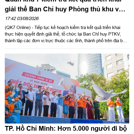
giải thể Ban Chỉ huy Phòng thủ khu vực
tại Bộ Tư lệnh TPHCM
17:42 03/08/2026
(QK7 Online) - Tiếp tục kế hoạch kiểm tra kết quả triển khai
thực hiện quyết định giải thể, tổ chức lại Ban Chỉ huy PTKV,
thành lập các đơn vị trực thuộc các tỉnh, thành phố trên địa bàn
Quân khu, chiều 3/8, thừa ủy quyền Thủ trưởng Bộ Tư lệnh
Quân khu, Đại tá Trần Hữu Nhân, Phó Tham mưu trưởng Quân
khu và đoàn công tác tiến hành kiểm tra Bộ Tư lệnh Thành phố
Hồ Chí Minh. Thiếu tướng Phan Quốc Việt, Phó Tư lệnh, Tham
mưu trưởng Bộ Tư lệnh Thành phố và cơ quan Bộ Tư lệnh
Thành phố làm việc với đoàn.
TP. Hồ Chí Minh: Hơn 5.000 người đi bộ