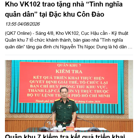
Kho VK102 trao tặng nhà “Tình nghĩa
quân dân” tại Đặc khu Côn Đảo
13:55 04/08/2026
(QK7 Online) - Sáng 4/8, Kho VK102, Cục Hậu cần - Kỹ thuật
Quân khu 7 tổ chức khánh thành, bàn giao nhà “Tình nghĩa
quân dân” tặng gia đình chị Nguyễn Thị Ngọc Dung là hộ dân có
hoàn cảnh khó khăn về nhà ở hiện đang cư trú tại Đặc khu Côn
Đảo, Thành phố Hồ Chí Minh. Đại tá Phạm Ngọc Sơn, Chính
ủy Cục Hậu cần - Kỹ thuật Quân khu đến dự và phát biểu chúc
mừng.
Quân khu 7 kiểm tra kết quả triển khai