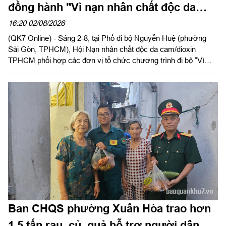
đồng hành "Vì nạn nhân chất độc da
cam"
16:20 02/08/2026
(QK7 Online) - Sáng 2-8, tại Phố đi bộ Nguyễn Huệ (phường
Sài Gòn, TPHCM), Hội Nạn nhân chất độc da cam/dioxin
TPHCM phối hợp các đơn vị tổ chức chương trình đi bộ “Vì
nạn nhân chất độc da cam/dioxin” năm 2026, nhân kỷ niệm 65
năm Ngày Thảm họa da cam ở Việt Nam (10-8-1961 - 10-8-
2026).
Ban CHQS phường Xuân Hòa trao hơn
1,5 tấn rau, củ, quả hỗ trợ người dân có