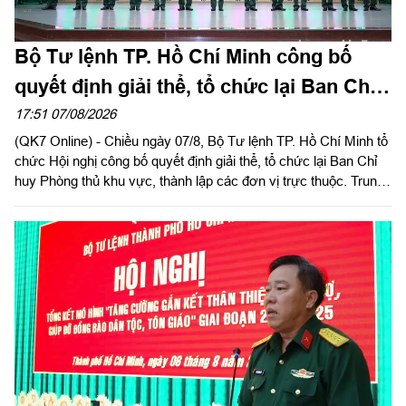
Bộ Tư lệnh TP. Hồ Chí Minh công bố
quyết định giải thể, tổ chức lại Ban Chỉ
huy PTKV, thành lập các đơn vị trực
17:51 07/08/2026
(QK7 Online) - Chiều ngày 07/8, Bộ Tư lệnh TP. Hồ Chí Minh tổ
thuộc
chức Hội nghị công bố quyết định giải thể, tổ chức lại Ban Chỉ
huy Phòng thủ khu vực, thành lập các đơn vị trực thuộc. Trung
tướng Lê Xuân Thế, Ủy viên Ban Chấp hành Trung ương Đảng,
Ủy viên Quân ủy Trung ương, Phó Bí thư Đảng ủy, Tư lệnh
Quân khu dự, chỉ đạo hội nghị. Thiếu tướng Vũ Văn Điền, Ủy
viên Ban Thường vụ Thành ủy, Tư lệnh Bộ Tư lệnh TP. Hồ Chí
Minh chủ trì hội nghị.