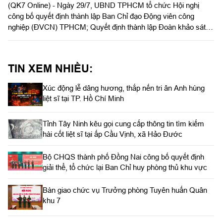
(QK7 Online) - Ngày 29/7, UBND TPHCM tổ chức Hội nghị
công bố quyết định thành lập Ban Chỉ đạo Động viên công
nghiệp (ĐVCN) TPHCM; Quyết định thành lập Đoàn khảo sát
và triển khai kế hoạch khảo sát năng lực doanh nghiệp; Kế
hoạch động viên công nghiệp năm 2026. Đồng chí Trần Văn
Bảy, Phó Chủ tịch UBND Thành phố chủ trì hội nghị. Dự có
TIN XEM NHIỀU:
Thiếu tướng Phan Quốc Việt, Phó Tư lệnh, Tham mưu trưởng
Bộ Tư lệnh TPHCM cùng các sở, ban, ngành Thành phố, các
Xúc động lễ dâng hương, thắp nến tri ân Anh hùng
doanh nghiệp ĐVCN được giao nhiệm vụ.
liệt sĩ tại TP. Hồ Chí Minh
Tỉnh Tây Ninh kêu gọi cung cấp thông tin tìm kiếm
hài cốt liệt sĩ tại ấp Cầu Vịnh, xã Hảo Đước
Bộ CHQS thành phố Đồng Nai công bố quyết định
giải thể, tổ chức lại Ban Chỉ huy phòng thủ khu vực
Bàn giao chức vụ Trưởng phòng Tuyên huấn Quân
khu 7