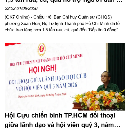
hoàn cảnh khó khăn
22:22 01/08/2026
(QK7 Online) - Chiều 1/8, Ban Chỉ huy Quân sự (CHQS)
phường Xuân Hòa, Bộ Tư lệnh Thành phố Hồ Chí Minh đã tổ
chức trao tặng hơn 1,5 tấn rau, củ, quả đến “Bếp ăn 0 đồng”
cùng các hộ dân có hoàn cảnh khó khăn trên địa bàn phường
Thạnh Mỹ Tây và Tăng Nhơn Phú (Thành phố Hồ Chí Minh).
Hội Cựu chiến binh TP.HCM đối thoại
giữa lãnh đạo và hội viên quý 3, năm