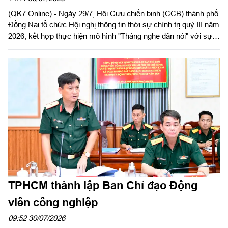
(QK7 Online) - Ngày 29/7, Hội Cựu chiến binh (CCB) thành phố
Đồng Nai tổ chức Hội nghị thông tin thời sự chính trị quý III năm
2026, kết hợp thực hiện mô hình "Tháng nghe dân nói" với sự
tham gia của gần 100 cán bộ hội, hội viên các phường, xã trên
địa bàn.
TPHCM thành lập Ban Chỉ đạo Động
viên công nghiệp
09:52 30/07/2026