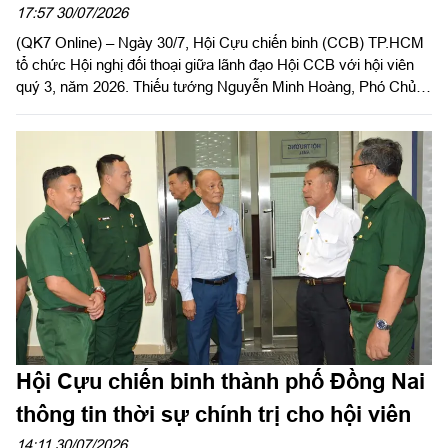
2026
17:57 30/07/2026
(QK7 Online) – Ngày 30/7, Hội Cựu chiến binh (CCB) TP.HCM
tổ chức Hội nghị đối thoại giữa lãnh đạo Hội CCB với hội viên
quý 3, năm 2026. Thiếu tướng Nguyễn Minh Hoàng, Phó Chủ
tịch Hội CCB Việt Nam, Phó Chủ tịch Ủy ban MTTQ Việt Nam
TPHCM, Chủ tịch Hội CCB TP.HCM chủ trì hội nghị.
Hội Cựu chiến binh thành phố Đồng Nai
thông tin thời sự chính trị cho hội viên
14:11 30/07/2026