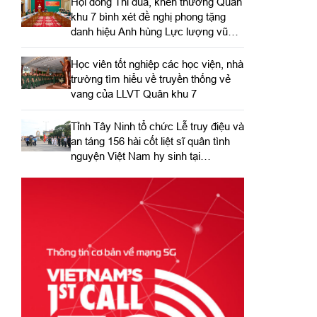
Hội đồng Thi đua, khen thưởng Quân
khu 7 bình xét đề nghị phong tặng
danh hiệu Anh hùng Lực lượng vũ
trang nhân dân
Học viên tốt nghiệp các học viện, nhà
trường tìm hiểu về truyền thống vẻ
vang của LLVT Quân khu 7
​Tỉnh Tây Ninh tổ chức Lễ truy điệu và
an táng 156 hài cốt liệt sĩ quân tình
nguyện Việt Nam hy sinh tại
Campuchia