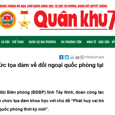
 XÃ HỘI - THỂ THAO
QUÂN SỰ ĐỊA PHƯƠNG
ĐA PHƯƠNG TIỆN
KINH TẾ - HẬU CẦN - K
1593
lượt xem
hức tọa đàm về đối ngoại quốc phòng tại
ộ đội Biên phòng (BĐBP) tỉnh Tây Ninh, đoàn công tác
ổ chức tọa đàm khoa học với chủ đề “Phát huy vai trò
quốc phòng thời kỳ mới”.