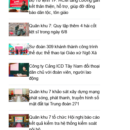
Bộ Tư lệnh TP. HCM tăng cường gắn
kết thân thiện, hỗ trợ, giúp đỡ đồng
bào dân tộc, tôn giáo
Quân khu 7: Quy tập thêm 4 hài cốt
liệt sĩ trong ngày 6/8
Sư đoàn 309 khánh thành công trình
thể dục thể thao tại Giáo xứ Ngô Xá
Công ty Cảng ICD Tây Nam đối thoại
dân chủ với đoàn viên, người lao
động
Quân khu 7 khảo sát xây dựng mạng
phát sóng, phát thanh, truyền hình số
mặt đất tại Trung đoàn 271
Quân khu 7 tổ chức Hội nghị báo cáo
kết quả kiểm tra hệ thống kiểm soát
nội bộ