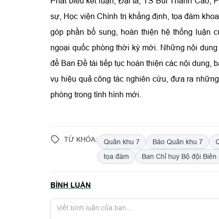
Phát biểu kết luận, Đại tá, TS Bùi Thanh Cao,
sự, Học viện Chính trị khẳng định, tọa đàm khoa 
góp phần bổ sung, hoàn thiện hệ thống luận c
ngoại quốc phòng thời kỳ mới. Những nội dung đ
để Ban Đề tài tiếp tục hoàn thiện các nội dung, 
vụ hiệu quả công tác nghiên cứu, đưa ra những
phòng trong tình hình mới.
TỪ KHÓA:
Quân khu 7
Báo Quân khu 7
tọa đàm
Ban Chỉ huy Bộ đội Biên
BÌNH LUẬN