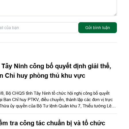
Gửi bình luận
Tây Ninh công bố quyết định giải thể,
an Chỉ huy phòng thủ khu vực
/8, Bộ CHQS tỉnh Tây Ninh tổ chức hội nghị công bố quyết
 lại Ban Chỉ huy PTKV, điều chuyển, thành lập các đơn vị trực
Thừa ủy quyền của Bộ Tư lệnh Quân khu 7, Thiếu tướng Lê
ưu trưởng Quân khu dự và phát biểu chỉ đạo.
ểm tra công tác chuẩn bị và tổ chức