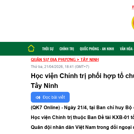
THỜI SỰ
CHÍNH TRỊ
QUỐC PHÒNG - AN NINH
VĂN HÓA -
QUÂN SỰ ĐỊA PHƯƠNG
>
TÂY NINH
Thứ ba, 21/04/2026, 18:41 (GMT+7)
Học viện Chính trị phối hợp tổ c
Tây Ninh
Đọc bài viết
(QK7 Online) - Ngày 21/4, tại Ban chỉ huy B
Học viện Chính trị thuộc Ban Đề tài KXB-01 t
Quân đội nhân dân Việt Nam trong đối ngoại 