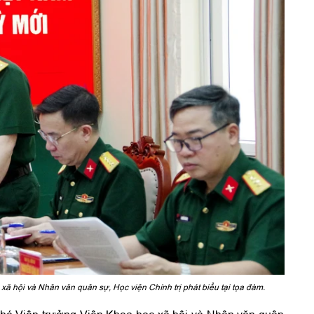
ã hội và Nhân văn quân sự, Học viện Chính trị phát biểu tại tọa đàm.