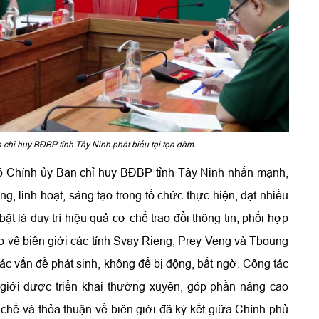
chỉ huy BĐBP tỉnh Tây Ninh phát biểu tại tọa đàm.
hó Chính ủy Ban chỉ huy BĐBP tỉnh Tây Ninh nhấn mạnh,
 linh hoạt, sáng tạo trong tổ chức thực hiện, đạt nhiều
ật là duy trì hiệu quả cơ chế trao đổi thông tin, phối hợp
ảo vệ biên giới các tỉnh Svay Rieng, Prey Veng và Tboung
ác vấn đề phát sinh, không để bị động, bất ngờ. Công tác
 giới được triển khai thường xuyên, góp phần nâng cao
 chế và thỏa thuận về biên giới đã ký kết giữa Chính phủ