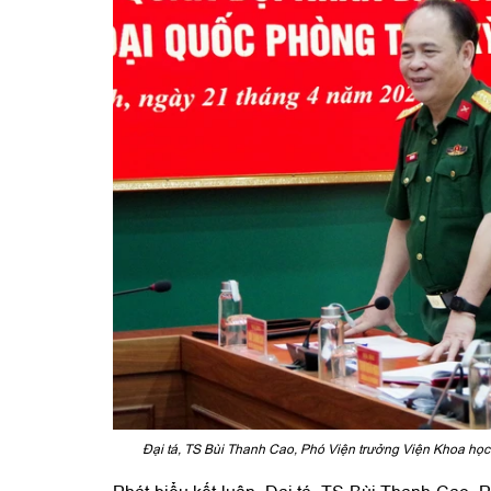
Đại tá, TS Bùi Thanh Cao, Phó Viện trưởng Viện Khoa học x