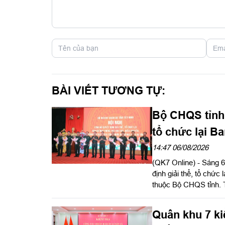
BÀI VIẾT TƯƠNG TỰ:
Bộ CHQS tỉnh 
tổ chức lại B
14:47 06/08/2026
(QK7 Online) - Sáng 6
định giải thể, tổ chức
thuộc Bộ CHQS tỉnh. 
Ngọc Hải, Phó Tham m
Quân khu 7 ki