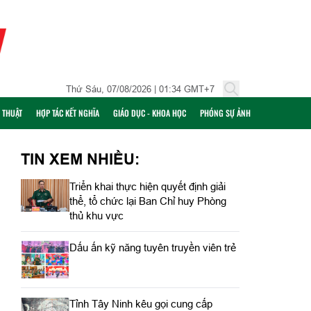
Thứ Sáu, 07/08/2026 | 01:34 GMT+7
Ỹ THUẬT
HỢP TÁC KẾT NGHĨA
GIÁO DỤC - KHOA HỌC
PHÓNG SỰ ẢNH
TIN XEM NHIỀU:
Triển khai thực hiện quyết định giải
thể, tổ chức lại Ban Chỉ huy Phòng
thủ khu vực
Dấu ấn kỹ năng tuyên truyền viên trẻ
Tỉnh Tây Ninh kêu gọi cung cấp