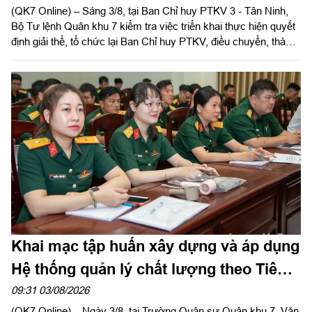
(QK7 Online) – Sáng 3/8, tại Ban Chỉ huy PTKV 3 - Tân Ninh,
Bộ Tư lệnh Quân khu 7 kiểm tra việc triển khai thực hiện quyết
định giải thể, tổ chức lại Ban Chỉ huy PTKV, điều chuyển, thành
lập các đơn vị trực thuộc Bộ CHQS tỉnh Tây Ninh. Đại tá Trần
Hữu Nhân, Phó Tham mưu trưởng Quân khu thừa ủy quyền
của Thủ trưởng Bộ Tư lệnh Quân khu trưởng đoàn kiểm tra.
Khai mạc tập huấn xây dựng và áp dụng
Hệ thống quản lý chất lượng theo Tiêu
chuẩn quốc gia TCVN ISO 9001:2015
09:31 03/08/2026
(QK7 Online) – Ngày 3/8, tại Trường Quân sự Quân khu 7, Văn