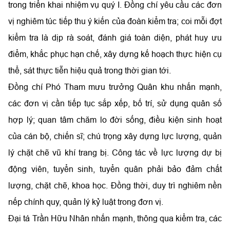
trong triển khai nhiệm vụ quý I. Đồng chí yêu cầu các đơn
vị nghiêm túc tiếp thu ý kiến của đoàn kiểm tra; coi mỗi đợt
kiểm tra là dịp rà soát, đánh giá toàn diện, phát huy ưu
điểm, khắc phục hạn chế, xây dựng kế hoạch thực hiện cụ
thể, sát thực tiễn hiệu quả trong thời gian tới.
Đồng chí Phó Tham mưu trưởng Quân khu nhấn mạnh,
các đơn vị cần tiếp tục sắp xếp, bố trí, sử dụng quân số
hợp lý; quan tâm chăm lo đời sống, điều kiện sinh hoạt
của cán bộ, chiến sĩ; chú trọng xây dựng lực lượng, quản
lý chặt chẽ vũ khí trang bị. Công tác về lực lượng dự bị
động viên, tuyển sinh, tuyển quân phải bảo đảm chất
lượng, chặt chẽ, khoa học. Đồng thời, duy trì nghiêm nền
nếp chính quy, quản lý kỷ luật trong đơn vị.
Đại tá Trần Hữu Nhân nhấn mạnh, thông qua kiểm tra, các