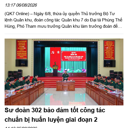
2026 tại Sư đoàn 309
13:17 06/08/2026
(QK7 Online) – Ngày 6/8, thừa ủy quyền Thủ trưởng Bộ Tư
lệnh Quân khu, đoàn công tác Quân khu 7 do Đại tá Phùng Thế
Hùng, Phó Tham mưu trưởng Quân khu làm trưởng đoàn đến
kiểm tra công tác chuẩn bị và tổ chức huấn luyện giai đoạn 2
năm 2026 tại Sư đoàn 309.
Sư đoàn 302 bảo đảm tốt công tác
chuẩn bị huấn luyện giai đoạn 2