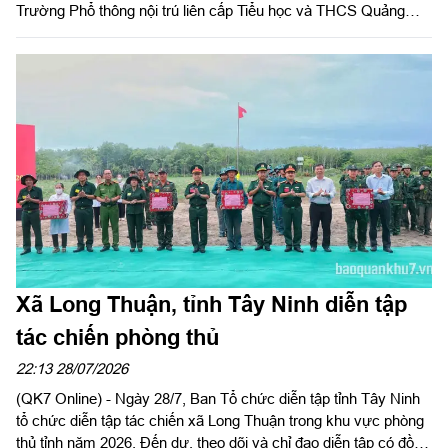
Trường Phổ thông nội trú liên cấp Tiểu học và THCS Quảng
Trực, tỉnh Lâm Đồng. Đại tá Huỳnh Việt Lê Kha, Sư đoàn
trưởng chủ trì hội nghị.
Xã Long Thuận, tỉnh Tây Ninh diễn tập
tác chiến phòng thủ
22:13 28/07/2026
(QK7 Online) - Ngày 28/7, Ban Tổ chức diễn tập tỉnh Tây Ninh
tổ chức diễn tập tác chiến xã Long Thuận trong khu vực phòng
thủ tỉnh năm 2026. Đến dự, theo dõi và chỉ đạo diễn tập có đồng