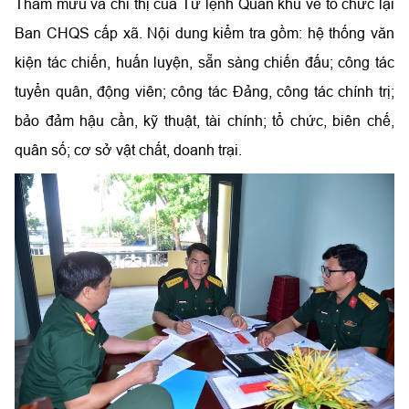
Tham mưu và chỉ thị của Tư lệnh Quân khu về tổ chức lại
Ban CHQS cấp xã. Nội dung kiểm tra gồm: hệ thống văn
kiện tác chiến, huấn luyện, sẵn sàng chiến đấu; công tác
tuyển quân, động viên; công tác Đảng, công tác chính trị;
bảo đảm hậu cần, kỹ thuật, tài chính; tổ chức, biên chế,
quân số; cơ sở vật chất, doanh trại.