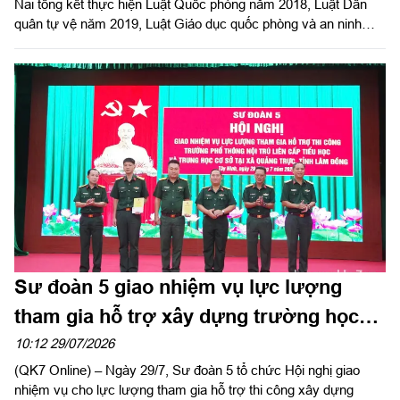
Nai tổng kết thực hiện Luật Quốc phòng năm 2018, Luật Dân
quân tự vệ năm 2019, Luật Giáo dục quốc phòng và an ninh
năm 2013. Đại tá Nguyễn Tấn Linh, Ủy viên Đảng ủy, Phó Tư
lệnh Quân khu dự, phát biểu chỉ đạo. Đại tá Võ Thành Danh, Ủy
viên Ban Thường vụ Thành ủy, Chỉ huy trưởng Bộ Chỉ huy
Quân sự thành phố Đồng Nai chủ trì hội nghị.
Sư đoàn 5 giao nhiệm vụ lực lượng
tham gia hỗ trợ xây dựng trường học
trên địa bàn tỉnh Lâm Đồng
10:12 29/07/2026
(QK7 Online) – Ngày 29/7, Sư đoàn 5 tổ chức Hội nghị giao
nhiệm vụ cho lực lượng tham gia hỗ trợ thi công xây dựng