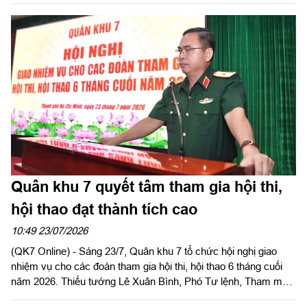
Chí Minh và các anh hùng liệt sĩ của Sư đoàn; viếng Nghĩa
trang Liệt sĩ Châu Thành, tỉnh Tây Ninh. Dự và chủ trì buổi lễ có
Đại tá Huỳnh Việt Lê Kha, Sư đoàn trưởng; Đại tá Trần Hoàng
Giang, Bí thư Đảng ủy, Chính ủy Sư đoàn cùng thủ trưởng các
cơ quan, đơn vị.
Quân khu 7 quyết tâm tham gia hội thi,
hội thao đạt thành tích cao
10:49 23/07/2026
(QK7 Online) - Sáng 23/7, Quân khu 7 tổ chức hội nghị giao
nhiệm vụ cho các đoàn tham gia hội thi, hội thao 6 tháng cuối
năm 2026. Thiếu tướng Lê Xuân Bình, Phó Tư lệnh, Tham mưu
trưởng Quân khu dự và phát biểu chỉ đạo hội nghị.