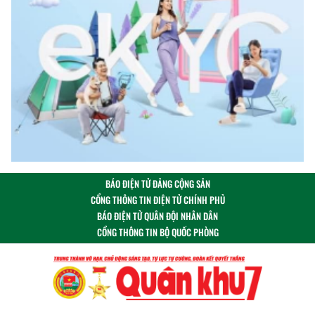
BÁO ĐIỆN TỬ ĐẢNG CỘNG SẢN
CỔNG THÔNG TIN ĐIỆN TỬ CHÍNH PHỦ
BÁO ĐIỆN TỬ QUÂN ĐỘI NHÂN DÂN
CỔNG THÔNG TIN BỘ QUỐC PHÒNG