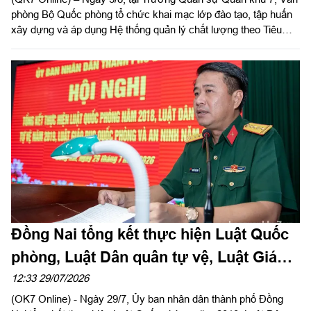
phòng Bộ Quốc phòng tổ chức khai mạc lớp đào tạo, tập huấn
xây dựng và áp dụng Hệ thống quản lý chất lượng theo Tiêu
chuẩn quốc gia TCVN ISO 9001:2015 năm 2026 khu vực phía
Nam.
Đồng Nai tổng kết thực hiện Luật Quốc
phòng, Luật Dân quân tự vệ, Luật Giáo
dục quốc phòng và an ninh
12:33 29/07/2026
(OK7 Online) - Ngày 29/7, Ủy ban nhân dân thành phố Đồng