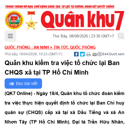
Mở menu chính
Thứ Bảy, 08/08/2026 | 23:30 GMT+7
QUỐC PHÒNG - AN NINH
>
TIN TỨC QUỐC PHÒNG
Thứ bảy, 18/04/2026, 19:23 (GMT+7)
6443
lượt xem
Quân khu kiểm tra việc tổ chức lại Ban
CHQS xã tại TP Hồ Chí Minh
Đọc bài viết
(QK7 Online) - Ngày 18/4, Quân khu tổ chức đoàn kiểm
tra việc thực hiện quyết định tổ chức lại Ban Chỉ huy
quân sự (CHQS) cấp xã tại xã Dầu Tiếng và xã An
Nhơn Tây (TP Hồ Chí Minh). Đại tá Trần Hữu Nhân,