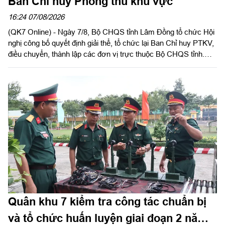
Ban Chỉ huy Phòng thủ khu vực
16:24 07/08/2026
(QK7 Online) - Ngày 7/8, Bộ CHQS tỉnh Lâm Đồng tổ chức Hội
nghị công bố quyết định giải thể, tổ chức lại Ban Chỉ huy PTKV,
điều chuyển, thành lập các đơn vị trực thuộc Bộ CHQS tỉnh.
Thiếu tướng Lê Xuân Bình, Ủy viên Thường vụ Đảng ủy, Phó
Tư lệnh, Tham mưu trưởng Quân khu dự và chỉ đạo hội nghị.
Thiếu tướng Đinh Hồng Tiếng, Ủy viên Thường vụ Tỉnh ủy, Chỉ
huy trưởng Bộ CHQS tỉnh Lâm Đồng chủ trì hội nghị.
Quân khu 7 kiểm tra công tác chuẩn bị
và tổ chức huấn luyện giai đoạn 2 năm