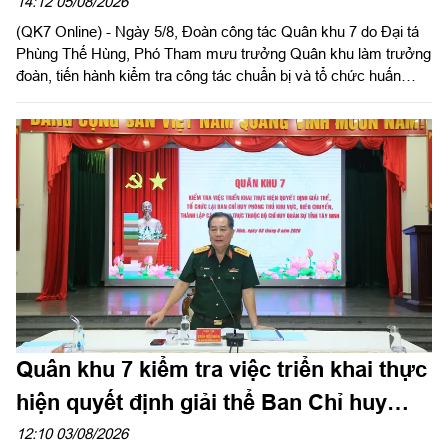
14:12 05/08/2026
(QK7 Online) - Ngày 5/8, Đoàn công tác Quân khu 7 do Đại tá
Phùng Thế Hùng, Phó Tham mưu trưởng Quân khu làm trưởng
đoàn, tiến hành kiểm tra công tác chuẩn bị và tổ chức huấn
luyện giai đoạn 2 năm 2026 tại Sư đoàn 302. Tham gia đoàn có
đại biểu các phòng chức năng Quân khu.
Quân khu 7 kiểm tra việc triển khai thực
hiện quyết định giải thể Ban Chỉ huy
PTKV tại tỉnh Tây Ninh
12:10 03/08/2026