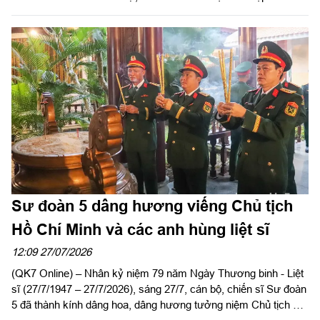
chí Nguyễn Hồng Sơn, Phó Chủ tịch HĐND tỉnh, Phó Trưởng
ban tổ chức diễn tập tỉnh; Đại tá Trần Đình Hưng, Phó Chỉ huy
trưởng, Tham mưu trưởng Bộ CHQS tỉnh, Ủy viên Ban Chỉ đạo
diễn tập tỉnh, Phó Trưởng ban thường trực Ban tổ chức diễn tập
tỉnh; Đại tá Phạm Ngọc Thạch, Phó Chỉ huy trưởng Bộ CHQS
tỉnh.
Sư đoàn 5 dâng hương viếng Chủ tịch
Hồ Chí Minh và các anh hùng liệt sĩ
12:09 27/07/2026
(QK7 Online) – Nhân kỷ niệm 79 năm Ngày Thương binh - Liệt
sĩ (27/7/1947 – 27/7/2026), sáng 27/7, cán bộ, chiến sĩ Sư đoàn
5 đã thành kính dâng hoa, dâng hương tưởng niệm Chủ tịch Hồ