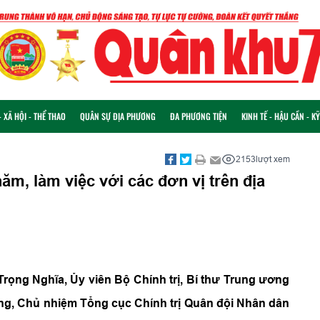
 XÃ HỘI - THỂ THAO
QUÂN SỰ ĐỊA PHƯƠNG
ĐA PHƯƠNG TIỆN
KINH TẾ - HẬU CẦN - K
2153
lượt xem
m, làm việc với các đơn vị trên địa
Trọng Nghĩa, Ủy viên Bộ Chính trị, Bí thư Trung ương
g, Chủ nhiệm Tổng cục Chính trị Quân đội Nhân dân