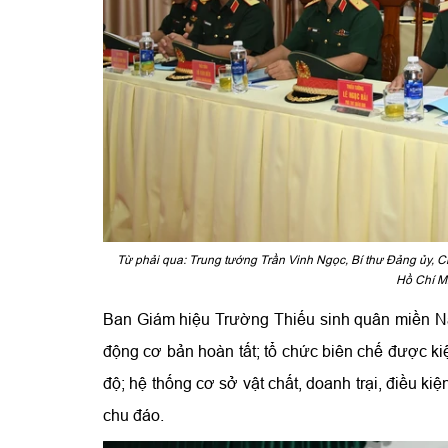
Từ phải qua: Trung tướng Trần Vinh Ngọc, Bí thư Đảng ủy,
Hồ Chí Mi
Ban Giám hiệu Trường Thiếu sinh quân miền Na
động cơ bản hoàn tất; tổ chức biên chế được kiệ
độ; hệ thống cơ sở vật chất, doanh trại, điều k
chu đáo.