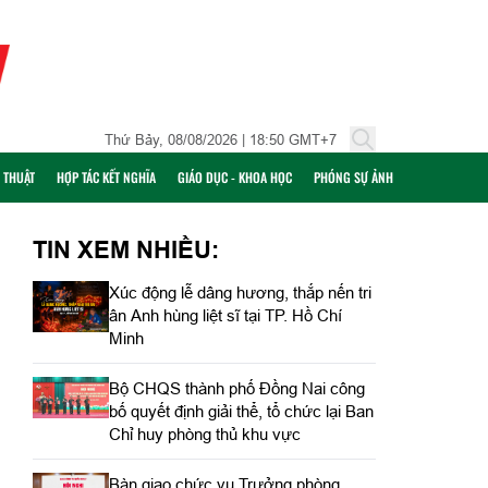
Thứ Bảy, 08/08/2026 | 18:50 GMT+7
Ỹ THUẬT
HỢP TÁC KẾT NGHĨA
GIÁO DỤC - KHOA HỌC
PHÓNG SỰ ẢNH
TIN XEM NHIỀU:
Xúc động lễ dâng hương, thắp nến tri
ân Anh hùng liệt sĩ tại TP. Hồ Chí
Minh
Bộ CHQS thành phố Đồng Nai công
bố quyết định giải thể, tổ chức lại Ban
Chỉ huy phòng thủ khu vực
Bàn giao chức vụ Trưởng phòng