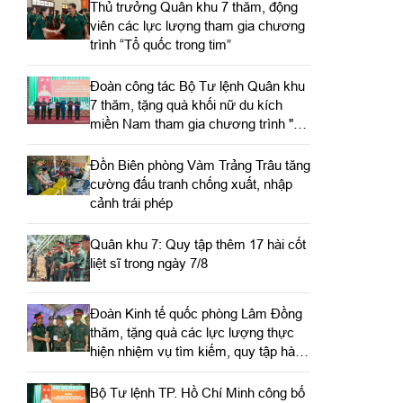
Thủ trưởng Quân khu 7 thăm, động
viên các lực lượng tham gia chương
trình “Tổ quốc trong tim”
Đoàn công tác Bộ Tư lệnh Quân khu
7 thăm, tặng quà khối nữ du kích
miền Nam tham gia chương trình "Tổ
quốc trong tim"
Đồn Biên phòng Vàm Trảng Trâu tăng
cường đấu tranh chống xuất, nhập
cảnh trái phép
Quân khu 7: Quy tập thêm 17 hài cốt
liệt sĩ trong ngày 7/8
Đoàn Kinh tế quốc phòng Lâm Đồng
thăm, tặng quà các lực lượng thực
hiện nhiệm vụ tìm kiếm, quy tập hài
cốt liệt sĩ
Bộ Tư lệnh TP. Hồ Chí Minh công bố