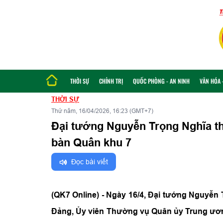
THỜI SỰ
CHÍNH TRỊ
QUỐC PHÒNG - AN NINH
VĂN HÓA -
THỜI SỰ
Thứ năm, 16/04/2026, 16:23 (GMT+7)
Đại tướng Nguyễn Trọng Nghĩa thă
bàn Quân khu 7
Đọc bài viết
(QK7 Online) - Ngày 16/4, Đại tướng Nguyễn 
Đảng, Ủy viên Thường vụ Quân ủy Trung ươn