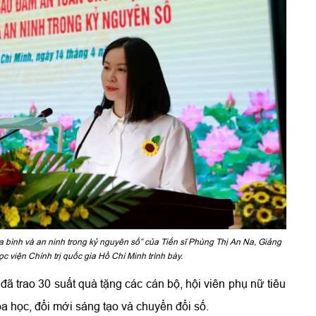
 bình và an ninh trong kỷ nguyên số” của Tiến sĩ Phùng Thị An Na, Giảng
 viện Chính trị quốc gia Hồ Chí Minh trình bày.
đã trao 30 suất quà tặng các cán bộ, hội viên phụ nữ tiêu
oa học, đổi mới sáng tạo và chuyển đổi số.