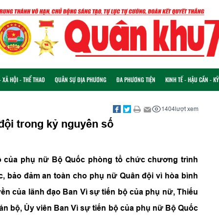
 XÃ HỘI - THỂ THAO
QUÂN SỰ ĐỊA PHƯƠNG
ĐA PHƯƠNG TIỆN
KINH TẾ - HẬU CẦN - K
1404
lượt xem
ội trong kỷ nguyên số
 bộ của phụ nữ Bộ Quốc phòng tổ chức chương trình
c, bảo đảm an toàn cho phụ nữ Quân đội vì hòa bình
ền của lãnh đạo Ban Vì sự tiến bộ của phụ nữ, Thiếu
n bộ, Ủy viên Ban Vì sự tiến bộ của phụ nữ Bộ Quốc