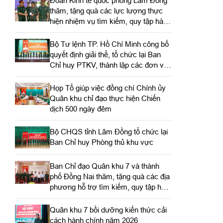
Đoàn Kinh tế quốc phòng Lâm Đồng
thăm, tặng quà các lực lượng thực
hiện nhiệm vụ tìm kiếm, quy tập hài
cốt liệt sĩ
Bộ Tư lệnh TP. Hồ Chí Minh công bố
quyết định giải thể, tổ chức lại Ban
Chỉ huy PTKV, thành lập các đơn vị
trực thuộc
Họp Tổ giúp việc đồng chí Chính ủy
Quân khu chỉ đạo thực hiện Chiến
dịch 500 ngày đêm
Bộ CHQS tỉnh Lâm Đồng tổ chức lại
Ban Chỉ huy Phòng thủ khu vực
Ban Chỉ đạo Quân khu 7 và thành
phố Đồng Nai thăm, tặng quà các địa
phương hỗ trợ tìm kiếm, quy tập hài
cốt liệt sĩ
Quân khu 7 bồi dưỡng kiến thức cải
cách hành chính năm 2026