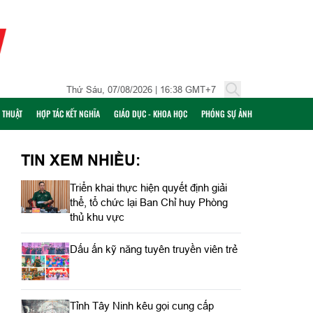
Thứ Sáu, 07/08/2026 | 16:38 GMT+7
Ỹ THUẬT
HỢP TÁC KẾT NGHĨA
GIÁO DỤC - KHOA HỌC
PHÓNG SỰ ẢNH
TIN XEM NHIỀU:
Triển khai thực hiện quyết định giải
thể, tổ chức lại Ban Chỉ huy Phòng
thủ khu vực
Dấu ấn kỹ năng tuyên truyền viên trẻ
Tỉnh Tây Ninh kêu gọi cung cấp