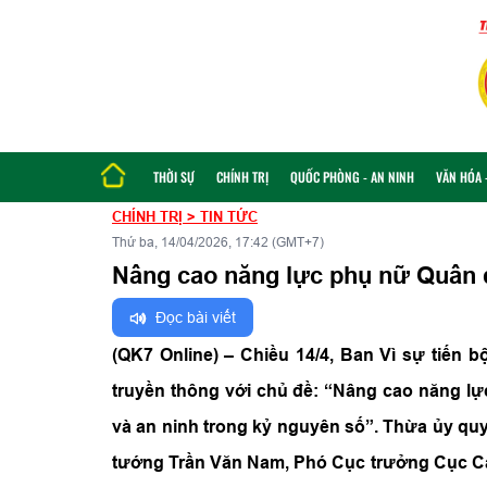
THỜI SỰ
CHÍNH TRỊ
QUỐC PHÒNG - AN NINH
VĂN HÓA -
CHÍNH TRỊ
>
TIN TỨC
Thứ ba, 14/04/2026, 17:42 (GMT+7)
Nâng cao năng lực phụ nữ Quân đ
Đọc bài viết
(QK7 Online) – Chiều 14/4, Ban Vì sự tiến
truyền thông với chủ đề: “Nâng cao năng lự
và an ninh trong kỷ nguyên số”. Thừa ủy quy
tướng Trần Văn Nam, Phó Cục trưởng Cục Cá