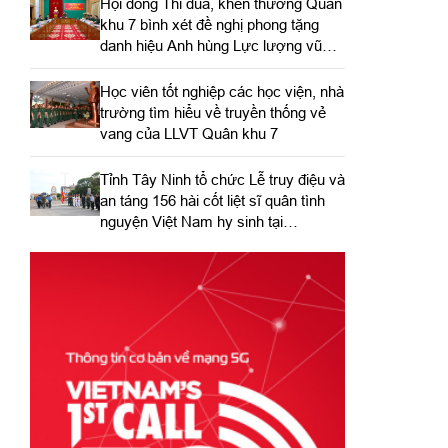
Hội đồng Thi đua, khen thưởng Quân
khu 7 bình xét đề nghị phong tặng
danh hiệu Anh hùng Lực lượng vũ
trang nhân dân
Học viên tốt nghiệp các học viện, nhà
trường tìm hiểu về truyền thống vẻ
vang của LLVT Quân khu 7
​Tỉnh Tây Ninh tổ chức Lễ truy điệu và
an táng 156 hài cốt liệt sĩ quân tình
nguyện Việt Nam hy sinh tại
Campuchia