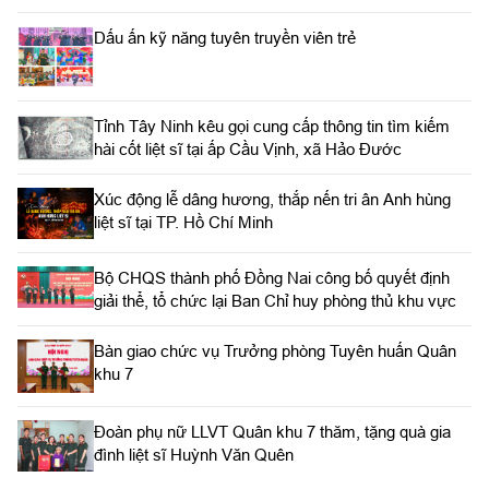
Dấu ấn kỹ năng tuyên truyền viên trẻ
Tỉnh Tây Ninh kêu gọi cung cấp thông tin tìm kiếm
hài cốt liệt sĩ tại ấp Cầu Vịnh, xã Hảo Đước
Xúc động lễ dâng hương, thắp nến tri ân Anh hùng
liệt sĩ tại TP. Hồ Chí Minh
Bộ CHQS thành phố Đồng Nai công bố quyết định
giải thể, tổ chức lại Ban Chỉ huy phòng thủ khu vực
Bàn giao chức vụ Trưởng phòng Tuyên huấn Quân
khu 7
Đoàn phụ nữ LLVT Quân khu 7 thăm, tặng quà gia
đình liệt sĩ Huỳnh Văn Quên