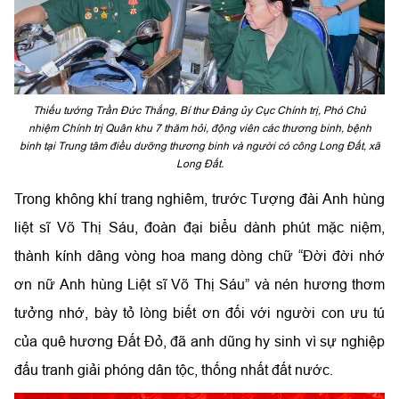
Thiếu tướng Trần Đức Thắng, Bí thư Đảng ủy Cục Chính trị, Phó Chủ
nhiệm Chính trị Quân khu 7 thăm hỏi, động viên các thương binh, bệnh
binh tại Trung tâm điều dưỡng thương binh và người có công Long Đất, xã
Long Đất.
Trong không khí trang nghiêm, trước Tượng đài Anh hùng
liệt sĩ Võ Thị Sáu, đoàn đại biểu dành phút mặc niệm,
thành kính dâng vòng hoa mang dòng chữ “Đời đời nhớ
ơn nữ Anh hùng Liệt sĩ Võ Thị Sáu” và nén hương thơm
tưởng nhớ, bày tỏ lòng biết ơn đối với người con ưu tú
của quê hương Đất Đỏ, đã anh dũng hy sinh vì sự nghiệp
đấu tranh giải phóng dân tộc, thống nhất đất nước.