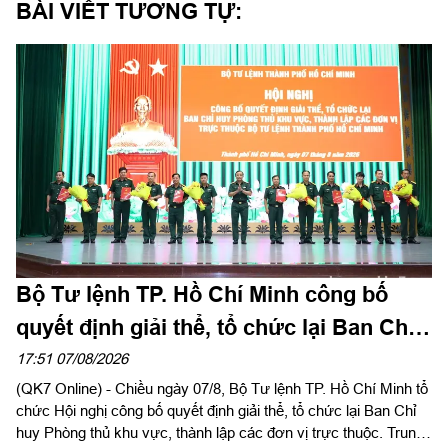
BÀI VIẾT TƯƠNG TỰ:
Bộ Tư lệnh TP. Hồ Chí Minh công bố
quyết định giải thể, tổ chức lại Ban Chỉ
huy PTKV, thành lập các đơn vị trực
17:51 07/08/2026
(QK7 Online) - Chiều ngày 07/8, Bộ Tư lệnh TP. Hồ Chí Minh tổ
thuộc
chức Hội nghị công bố quyết định giải thể, tổ chức lại Ban Chỉ
huy Phòng thủ khu vực, thành lập các đơn vị trực thuộc. Trung