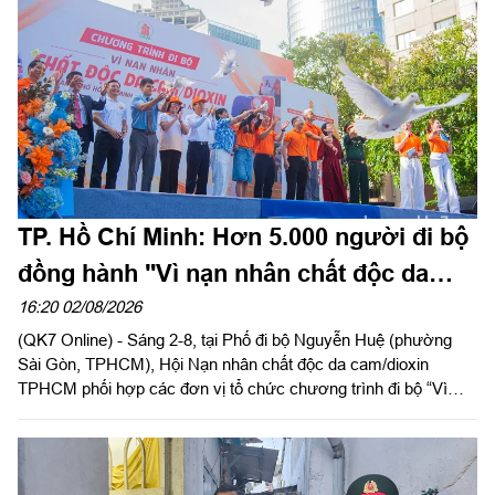
Hồ Chí Minh. Thiếu tướng Phan Quốc Việt, Phó Tư lệnh, Tham
mưu trưởng Bộ Tư lệnh Thành phố và cơ quan Bộ Tư lệnh
Thành phố làm việc với đoàn.
TP. Hồ Chí Minh: Hơn 5.000 người đi bộ
đồng hành "Vì nạn nhân chất độc da
cam"
16:20 02/08/2026
(QK7 Online) - Sáng 2-8, tại Phố đi bộ Nguyễn Huệ (phường
Sài Gòn, TPHCM), Hội Nạn nhân chất độc da cam/dioxin
TPHCM phối hợp các đơn vị tổ chức chương trình đi bộ “Vì
nạn nhân chất độc da cam/dioxin” năm 2026, nhân kỷ niệm 65
năm Ngày Thảm họa da cam ở Việt Nam (10-8-1961 - 10-8-
2026).