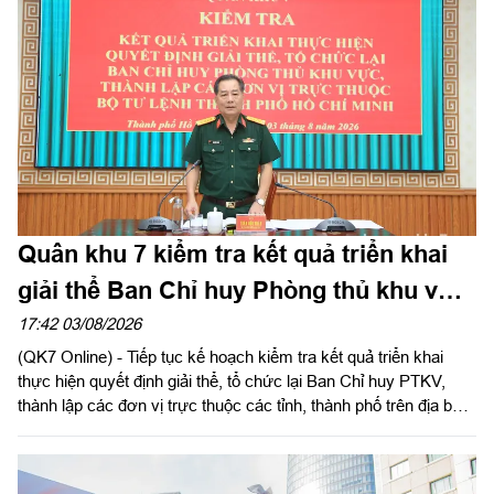
ủy Cục Hậu cần - Kỹ thuật Quân khu đến dự và phát biểu chúc
mừng.
Quân khu 7 kiểm tra kết quả triển khai
giải thể Ban Chỉ huy Phòng thủ khu vực
tại Bộ Tư lệnh TPHCM
17:42 03/08/2026
(QK7 Online) - Tiếp tục kế hoạch kiểm tra kết quả triển khai
thực hiện quyết định giải thể, tổ chức lại Ban Chỉ huy PTKV,
thành lập các đơn vị trực thuộc các tỉnh, thành phố trên địa bàn
Quân khu, chiều 3/8, thừa ủy quyền Thủ trưởng Bộ Tư lệnh
Quân khu, Đại tá Trần Hữu Nhân, Phó Tham mưu trưởng Quân
khu và đoàn công tác tiến hành kiểm tra Bộ Tư lệnh Thành phố