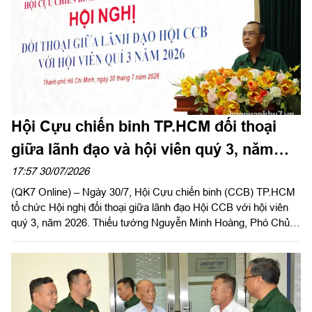
Hội Cựu chiến binh TP.HCM đối thoại
giữa lãnh đạo và hội viên quý 3, năm
2026
17:57 30/07/2026
(QK7 Online) – Ngày 30/7, Hội Cựu chiến binh (CCB) TP.HCM
tổ chức Hội nghị đối thoại giữa lãnh đạo Hội CCB với hội viên
quý 3, năm 2026. Thiếu tướng Nguyễn Minh Hoàng, Phó Chủ
tịch Hội CCB Việt Nam, Phó Chủ tịch Ủy ban MTTQ Việt Nam
TPHCM, Chủ tịch Hội CCB TP.HCM chủ trì hội nghị.