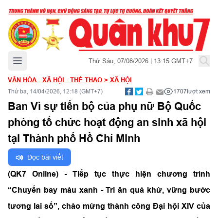
Mở menu chính
Thứ Sáu, 07/08/2026 | 13:15 GMT+7
VĂN HÓA - XÃ HỘI - THỂ THAO
>
XÃ HỘI
Thứ ba, 14/04/2026, 12:18 (GMT+7)
1707
lượt xem
Ban Vì sự tiến bộ của phụ nữ Bộ Quốc
phòng tổ chức hoạt động an sinh xã hội
tại Thành phố Hồ Chí Minh
Đọc bài viết
(QK7 Online) -
Tiếp tục thực hiện
chương trình
“Chuyến bay màu xanh - Tri ân quá khứ, vững bước
tương lai số”, chào mừng thành công Đại hội XIV của