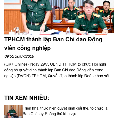
TPHCM thành lập Ban Chỉ đạo Động
viên công nghiệp
09:52 30/07/2026
(QK7 Online) - Ngày 29/7, UBND TPHCM tổ chức Hội nghị
công bố quyết định thành lập Ban Chỉ đạo Động viên công
nghiệp (ĐVCN) TPHCM; Quyết định thành lập Đoàn khảo sát
và triển khai kế hoạch khảo sát năng lực doanh nghiệp; Kế
hoạch động viên công nghiệp năm 2026. Đồng chí Trần Văn
Bảy, Phó Chủ tịch UBND Thành phố chủ trì hội nghị. Dự có
TIN XEM NHIỀU:
Thiếu tướng Phan Quốc Việt, Phó Tư lệnh, Tham mưu trưởng
Bộ Tư lệnh TPHCM cùng các sở, ban, ngành Thành phố, các
Triển khai thực hiện quyết định giải thể, tổ chức lại
doanh nghiệp ĐVCN được giao nhiệm vụ.
Ban Chỉ huy Phòng thủ khu vực