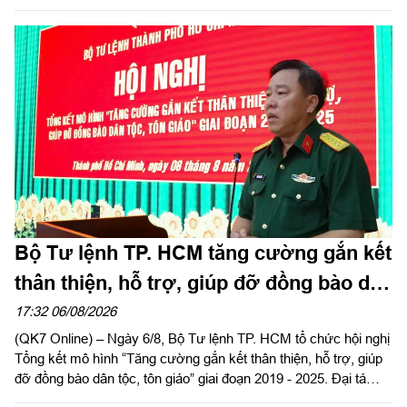
tướng Lê Xuân Thế, Ủy viên Ban Chấp hành Trung ương Đảng,
Ủy viên Quân ủy Trung ương, Phó Bí thư Đảng ủy, Tư lệnh
Quân khu dự, chỉ đạo hội nghị. Thiếu tướng Vũ Văn Điền, Ủy
viên Ban Thường vụ Thành ủy, Tư lệnh Bộ Tư lệnh TP. Hồ Chí
Minh chủ trì hội nghị.
Bộ Tư lệnh TP. HCM tăng cường gắn kết
thân thiện, hỗ trợ, giúp đỡ đồng bào dân
tộc, tôn giáo
17:32 06/08/2026
(QK7 Online) – Ngày 6/8, Bộ Tư lệnh TP. HCM tổ chức hội nghị
Tổng kết mô hình “Tăng cường gắn kết thân thiện, hỗ trợ, giúp
đỡ đồng bào dân tộc, tôn giáo” giai đoạn 2019 - 2025. Đại tá
Thái Thành Đức, Phó Chủ nhiệm chính trị Quân khu dự và chỉ