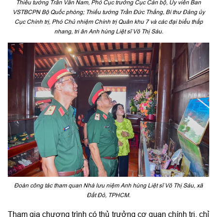
Thiếu tướng Trần Văn Nam, Phó Cục trưởng Cục Cán bộ, Ủy viên Ban
VSTBCPN Bộ Quốc phòng; Thiếu tướng Trần Đức Thắng, Bí thư Đảng ủy
Cục Chính trị, Phó Chủ nhiệm Chính trị Quân khu 7 và các đại biểu thắp
nhang, tri ân Anh hùng Liệt sĩ Võ Thị Sáu.
Đoàn công tác tham quan Nhà lưu niệm Anh hùng Liệt sĩ Võ Thị Sáu, xã
Đất Đỏ, TPHCM.
Tham gia chương trình có thủ trưởng cơ quan chính trị, chỉ