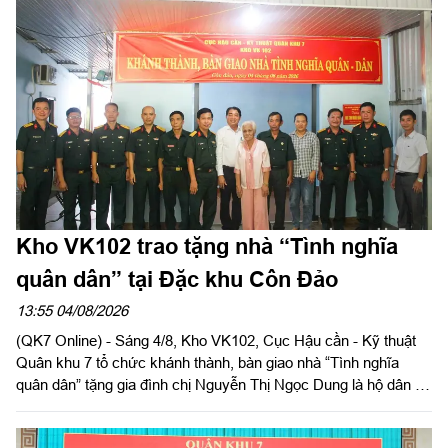
Kho VK102 trao tặng nhà “Tình nghĩa
quân dân” tại Đặc khu Côn Đảo
13:55 04/08/2026
(QK7 Online) - Sáng 4/8, Kho VK102, Cục Hậu cần - Kỹ thuật
Quân khu 7 tổ chức khánh thành, bàn giao nhà “Tình nghĩa
quân dân” tặng gia đình chị Nguyễn Thị Ngọc Dung là hộ dân có
hoàn cảnh khó khăn về nhà ở hiện đang cư trú tại Đặc khu Côn
Đảo, Thành phố Hồ Chí Minh. Đại tá Phạm Ngọc Sơn, Chính