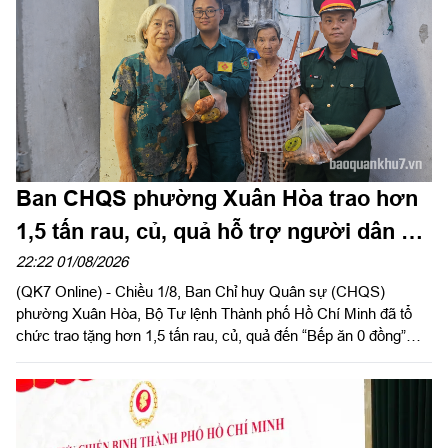
Ban CHQS phường Xuân Hòa trao hơn
1,5 tấn rau, củ, quả hỗ trợ người dân có
hoàn cảnh khó khăn
22:22 01/08/2026
(QK7 Online) - Chiều 1/8, Ban Chỉ huy Quân sự (CHQS)
phường Xuân Hòa, Bộ Tư lệnh Thành phố Hồ Chí Minh đã tổ
chức trao tặng hơn 1,5 tấn rau, củ, quả đến “Bếp ăn 0 đồng”
cùng các hộ dân có hoàn cảnh khó khăn trên địa bàn phường
Thạnh Mỹ Tây và Tăng Nhơn Phú (Thành phố Hồ Chí Minh).