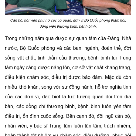
Cán bộ, hội viên phụ nữ các cơ quan, đơn vị Bộ Quốc phòng thăm hỏi,
động viên thương binh, bệnh binh.
Trong những năm qua được sự quan tâm của Đảng, Nhà
nước, Bộ Quốc phòng và các ban, ngành, đoàn thể, đời
sống vật chất, tinh thần của thương, bệnh binh tại Trung
tâm ngày càng được nâng lên, cơ sở vật chất khang trang,
điều kiện chăm sóc, điều trị được bảo đảm. Mặc dù còn
nhiều khó khăn, song với sự đồng hành, hỗ trợ nghĩa tình
của các đơn vị, đặc biệt là lực lượng quân đội trên địa
bàn, các đồng chí thương binh, bệnh binh luôn yên tâm
điều trị, ổn định cuộc sống. Bên cạnh đó, đội ngũ cán bộ,
nhân viên, y bác sĩ Trung tâm luôn tận tâm, trách nhiệm,
hoàn thành tốt nhiệm vụ chăm sóc, điều dưỡng, phục hồi