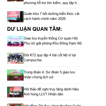
phương hỗ trợ tìm kiếm, quy tập hài
cốt liệt sĩ
Quân khu 7 bồi dưỡng kiến thức cải
cách hành chính năm 2026
DƯ LUẬN QUAN TÂM:
Giao lưu truyền thống Cơ quan Hội
Phụ nữ giải phóng Khu Đông Nam Bộ
Đội K72 quy tập 4 hài cốt liệt sĩ tại
Campuchia
Trung đoàn 4, Sư đoàn 5 giao lưu
nhân chứng lịch sử
Hội thảo đề nghị truy tặng danh hiệu
Anh hùng LLVT Nhân dân
Hội đồng Thi đua, khen thưởng Quân