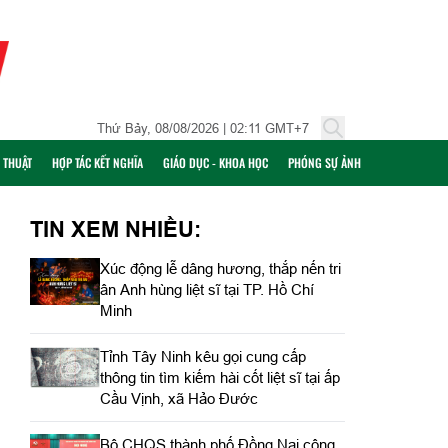
Thứ Bảy, 08/08/2026 | 02:11 GMT+7
Ỹ THUẬT
HỢP TÁC KẾT NGHĨA
GIÁO DỤC - KHOA HỌC
PHÓNG SỰ ẢNH
TIN XEM NHIỀU:
Xúc động lễ dâng hương, thắp nến tri
ân Anh hùng liệt sĩ tại TP. Hồ Chí
Minh
Tỉnh Tây Ninh kêu gọi cung cấp
thông tin tìm kiếm hài cốt liệt sĩ tại ấp
Cầu Vịnh, xã Hảo Đước
Bộ CHQS thành phố Đồng Nai công