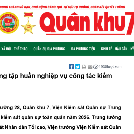
 XÃ HỘI - THỂ THAO
QUÂN SỰ ĐỊA PHƯƠNG
ĐA PHƯƠNG TIỆN
KINH TẾ - HẬU CẦN - K
1930
lượt xem
g tập huấn nghiệp vụ công tác kiểm
 dưỡng 28, Quân khu 7, Viện Kiểm sát Quân sự Trung
 kiểm sát quân sự toàn quân năm 2026. Trung tướng
át Nhân dân Tối cao, Viện trưởng Viện Kiểm sát Quân