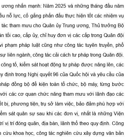
ng ương nhấn mạnh: Năm 2025 và những tháng đầu năm
ều nỗ lực, cố gắng phấn đấu thực hiện tốt các nhiệm vụ
ng tác tham mưu cho Quân ủy Trung ương, Thủ trưởng Bộ
 tối cao, cấp ủy, chỉ huy đơn vị các cấp trong Quân đội
vi phạm pháp luật cũng như công tác tuyên truyền, phổ
 sự liên ngành, công tác cải cách tư pháp trong Quân đội.
công tố, kiểm sát hoạt động tư pháp được nâng lên, các
quy định trong Nghị quyết 96 của Quốc hội và yêu cầu của
 pháp đồng bộ để kiện toàn tổ chức, bộ máy, từng bước
 với các cơ quan chức năng tham mưu với lãnh đạo các
ết bị, phương tiện, trụ sở làm việc, bảo đảm phù hợp với
ểm sát quân sự sau khi các đơn vị, nhất là những Viện
í vị trí đóng quân, địa bàn, lãnh thổ theo quy định. Công
iên cứu khoa học, công tác nghiên cứu xây dựng văn bản