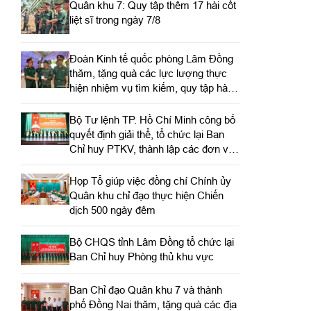
Quân khu 7: Quy tập thêm 17 hài cốt
liệt sĩ trong ngày 7/8
Đoàn Kinh tế quốc phòng Lâm Đồng
thăm, tặng quà các lực lượng thực
hiện nhiệm vụ tìm kiếm, quy tập hài
cốt liệt sĩ
Bộ Tư lệnh TP. Hồ Chí Minh công bố
quyết định giải thể, tổ chức lại Ban
Chỉ huy PTKV, thành lập các đơn vị
trực thuộc
Họp Tổ giúp việc đồng chí Chính ủy
Quân khu chỉ đạo thực hiện Chiến
dịch 500 ngày đêm
Bộ CHQS tỉnh Lâm Đồng tổ chức lại
Ban Chỉ huy Phòng thủ khu vực
Ban Chỉ đạo Quân khu 7 và thành
phố Đồng Nai thăm, tặng quà các địa