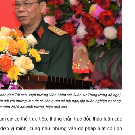
hân dân Tối cao, Viện trưởng Viện Kiểm sát Quân sự Trung ương đề nghị
ến đối với những vấn đề có liên quan để hội nghị tập huấn nghiệp vụ công
n năm 2026 đạt chất lượng, hiệu quả cao.
m dự có thể trực tiếp, thẳng thắn trao đổi, thảo luận các
đơn vị mình, cũng như những vấn đề pháp luật có liên