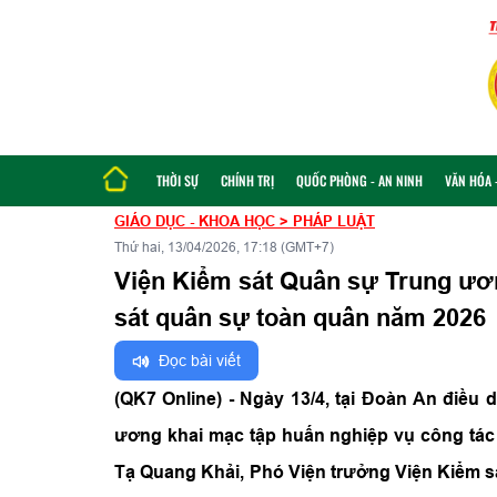
THỜI SỰ
CHÍNH TRỊ
QUỐC PHÒNG - AN NINH
VĂN HÓA -
GIÁO DỤC - KHOA HỌC
>
PHÁP LUẬT
Thứ hai, 13/04/2026, 17:18 (GMT+7)
Viện Kiểm sát Quân sự Trung ươn
sát quân sự toàn quân năm 2026
Đọc bài viết
(QK7 Online) - Ngày 13/4, tại Đoàn An điều
ương khai mạc tập huấn nghiệp vụ công tác
Tạ Quang Khải, Phó Viện trưởng Viện Kiểm s