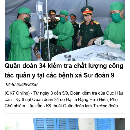
Quân đoàn 34 kiểm tra chất lượng công
tác quân y tại các bệnh xá Sư đoàn 9
18:46 05/08/2026
(QK7 Online) - Từ ngày 3 đến 5/8, Đoàn kiểm tra của Cục Hậu
cần - Kỹ thuật Quân đoàn 34 do Đại tá Đặng Hữu Hiền, Phó
Chủ nhiệm Hậu cần - Kỹ thuật Quân đoàn làm Trưởng đoàn
tiến hành kiểm tra toàn diện công tác quân y tại các bệnh xá
thuộc Sư đoàn 9. Đây là hoạt động nhằm đánh giá chất lượng
thực hiện nhiệm vụ, đồng thời chuẩn bị cho đợt kiểm tra toàn