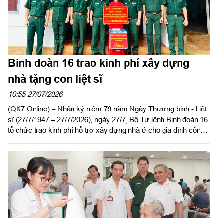
Binh đoàn 16 trao kinh phí xây dựng
nhà tặng con liệt sĩ
10:55 27/07/2026
(QK7 Online) – Nhân kỷ niệm 79 năm Ngày Thương binh - Liệt
sĩ (27/7/1947 – 27/7/2026), ngày 27/7, Bộ Tư lệnh Binh đoàn 16
tổ chức trao kinh phí hỗ trợ xây dựng nhà ở cho gia đình công
nhân viên Vũ Thị Ất, Đoàn Kinh tế - Quốc phòng 726, là con liệt
sĩ có hoàn cảnh khó khăn về nhà ở. Dự buổi lễ có Đại tá Lại
Văn Tuấn, Chủ nhiệm Chính trị Binh đoàn 16; đại diện các cơ
quan, đơn vị của Binh đoàn và lãnh đạo, chỉ huy Đoàn Kinh tế -
Quốc phòng 726.