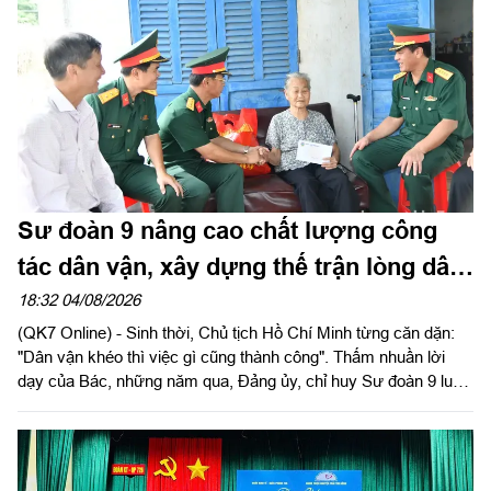
diện của Cục Quân y năm 2026.
Sư đoàn 9 nâng cao chất lượng công
tác dân vận, xây dựng thế trận lòng dân
vững chắc
18:32 04/08/2026
(QK7 Online) - Sinh thời, Chủ tịch Hồ Chí Minh từng căn dặn:
"Dân vận khéo thì việc gì cũng thành công". Thấm nhuần lời
dạy của Bác, những năm qua, Đảng ủy, chỉ huy Sư đoàn 9 luôn
xác định công tác dân vận là một trong những nhiệm vụ chính
trị quan trọng, góp phần tăng cường mối quan hệ đoàn kết quân
- dân, xây dựng "thế trận lòng dân" vững chắc, tạo nền tảng để
đơn vị hoàn thành thắng lợi nhiệm vụ huấn luyện, sẵn sàng