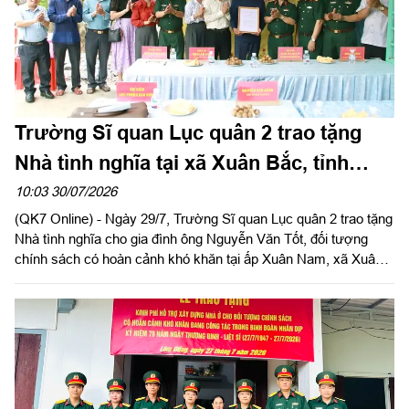
Trường Sĩ quan Lục quân 2 trao tặng
Nhà tình nghĩa tại xã Xuân Bắc, tỉnh
Đồng Nai
10:03 30/07/2026
(QK7 Online) - Ngày 29/7, Trường Sĩ quan Lục quân 2 trao tặng
Nhà tình nghĩa cho gia đình ông Nguyễn Văn Tốt, đối tượng
chính sách có hoàn cảnh khó khăn tại ấp Xuân Nam, xã Xuân
Bắc, tỉnh Đồng Nai. Đây là hoạt động thiết thực trong phong trào
“Đền ơn đáp nghĩa”, tri ân người có công với cách mạng nhân
kỷ niệm 79 năm Ngày Thương binh - Liệt sĩ (27/7/1947 -
27/7/2026), hướng tới kỷ niệm 65 năm Ngày truyền thống
Trường Sĩ quan Lục quân 2 (27/8/1961 - 27/8/2026).