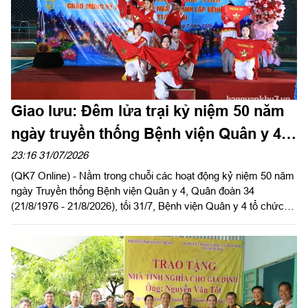
Giao lưu: Đêm lửa trại kỷ niệm 50 năm
ngày truyền thống Bệnh viện Quân y 4,
Quân đoàn 34
23:16 31/07/2026
(QK7 Online) - Nằm trong chuỗi các hoạt động kỷ niệm 50 năm
ngày Truyền thống Bệnh viện Quân y 4, Quân đoàn 34
(21/8/1976 - 21/8/2026), tối 31/7, Bệnh viện Quân y 4 tổ chức
đêm giao lưu văn nghệ và đêm lửa trại với chủ đề “Đoàn kết -
Cống hiến - Phát triển”.