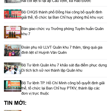
hài cốt liệt sĩ tại ấp Cầu Vịnh, xã Hảo Đước
Bộ CHQS thành phố Đồng Nai công bố quyết định
giải thể, tổ chức lại Ban Chỉ huy phòng thủ khu vực
Bàn giao chức vụ Trưởng phòng Tuyên huấn Quân
khu 7
Đoàn phụ nữ LLVT Quân khu 7 thăm, tặng quà gia
đình liệt sĩ Huỳnh Văn Quên
Bộ Tư lệnh Quân khu 7 khảo sát địa điểm phục dựng
Di tích lịch sử nơi thành lập Quân khu
Bộ Tư lệnh TP. Hồ Chí Minh công bố quyết định giải
thể, tổ chức lại Ban Chỉ huy PTKV, thành lập các
đơn vị trực thuộc
TIN MỚI: