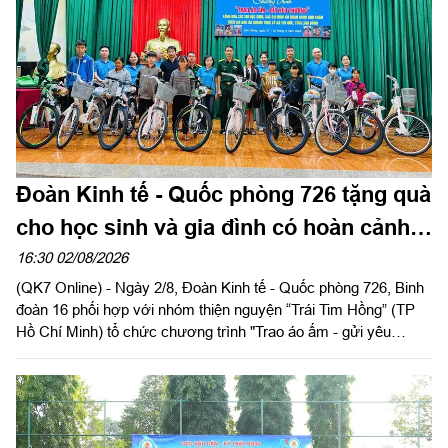
chiến đấu và xây dựng địa bàn an toàn.
Đoàn Kinh tế - Quốc phòng 726 tặng quà
cho học sinh và gia đình có hoàn cảnh
khó khăn
16:30 02/08/2026
(QK7 Online) - Ngày 2/8, Đoàn Kinh tế - Quốc phòng 726, Binh
đoàn 16 phối hợp với nhóm thiện nguyện “Trái Tim Hồng” (TP
Hồ Chí Minh) tổ chức chương trình "Trao áo ấm - gửi yêu
thương", trao tặng nhiều phần quà thiết thực cho học sinh và
các gia đình có hoàn cảnh khó khăn trên địa bàn hai xã Tuy
Đức và Quảng Trực, tỉnh Lâm Đồng.