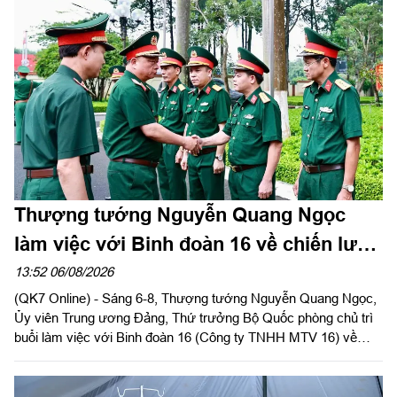
Thượng tướng Nguyễn Quang Ngọc
làm việc với Binh đoàn 16 về chiến lược
phát triển giai đoạn 2026-2030
13:52 06/08/2026
(QK7 Online) - Sáng 6-8, Thượng tướng Nguyễn Quang Ngọc,
Ủy viên Trung ương Đảng, Thứ trưởng Bộ Quốc phòng chủ trì
buổi làm việc với Binh đoàn 16 (Công ty TNHH MTV 16) về
chiến lược phát triển giai đoạn 2026-2030; tổ chức, cơ cấu lại
doanh nghiệp.