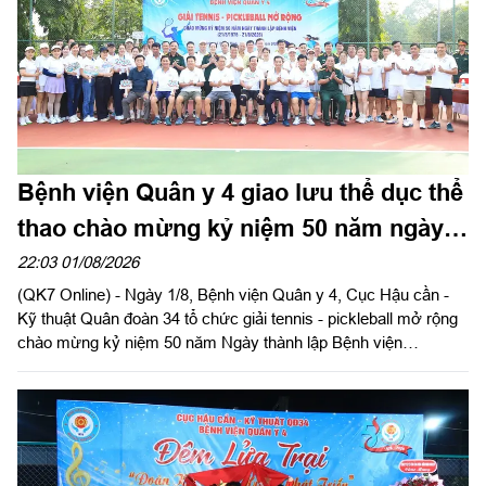
Bệnh viện Quân y 4 giao lưu thể dục thể
thao chào mừng kỷ niệm 50 năm ngày
thành lập
22:03 01/08/2026
(QK7 Online) - Ngày 1/8, Bệnh viện Quân y 4, Cục Hậu cần -
Kỹ thuật Quân đoàn 34 tổ chức giải tennis - pickleball mở rộng
chào mừng kỷ niệm 50 năm Ngày thành lập Bệnh viện
(21/8/1976 - 21/8/2026). Thiếu tướng Trần Công Đức, Phó tư
lệnh, Tham mưu trưởng Quân đoàn 34 dự và giao lưu tại giải.