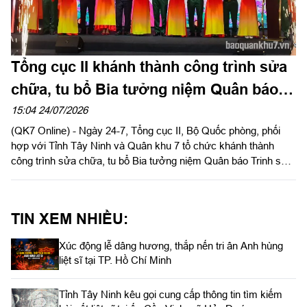
Tổng cục II khánh thành công trình sửa
chữa, tu bổ Bia tưởng niệm Quân báo
Trinh sát tại Tây Ninh
15:04 24/07/2026
(QK7 Online) - Ngày 24-7, Tổng cục II, Bộ Quốc phòng, phối
hợp với Tỉnh Tây Ninh và Quân khu 7 tổ chức khánh thành
công trình sửa chữa, tu bổ Bia tưởng niệm Quân báo Trinh sát
tại Khu di tích chùa Hang thuộc Khu du lịch Quốc gia núi Bà
Đen.
TIN XEM NHIỀU:
Xúc động lễ dâng hương, thắp nến tri ân Anh hùng
liệt sĩ tại TP. Hồ Chí Minh
Tỉnh Tây Ninh kêu gọi cung cấp thông tin tìm kiếm