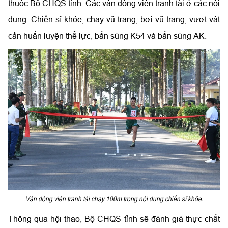
thuộc Bộ CHQS tỉnh. Các vận động viên tranh tài ở các nội
dung: Chiến sĩ khỏe, chạy vũ trang, bơi vũ trang, vượt vật
cản huấn luyện thể lực, bắn súng K54 và bắn súng AK.
Vận động viên tranh tài chạy 100m trong nội dung chiến sĩ khỏe.
Thông qua hội thao, Bộ CHQS tỉnh sẽ đánh giá thực chất