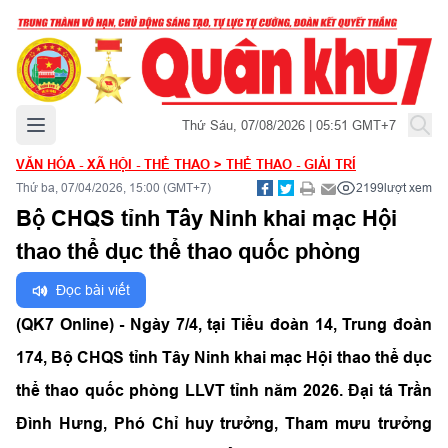
Mở menu chính
Thứ Sáu, 07/08/2026 | 05:51 GMT+7
VĂN HÓA - XÃ HỘI - THỂ THAO
>
THỂ THAO - GIẢI TRÍ
Thứ ba, 07/04/2026, 15:00 (GMT+7)
2199
lượt xem
Bộ CHQS tỉnh Tây Ninh khai mạc Hội
thao thể dục thể thao quốc phòng
Đọc bài viết
(QK7 Online) - Ngày 7/4, tại Tiểu đoàn 14, Trung đoàn
174, Bộ CHQS tỉnh Tây Ninh khai mạc Hội thao thể dục
thể thao quốc phòng LLVT tỉnh năm 2026. Đại tá Trần
Đình Hưng, Phó Chỉ huy trưởng, Tham mưu trưởng