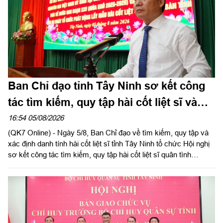
Ban Chỉ đạo tỉnh Tây Ninh sơ kết công
tác tìm kiếm, quy tập hài cốt liệt sĩ và
đẩy mạnh Chiến dịch 500 ngày đêm
16:54 05/08/2026
(QK7 Online) - Ngày 5/8, Ban Chỉ đạo về tìm kiếm, quy tập và
xác định danh tính hài cốt liệt sĩ tỉnh Tây Ninh tổ chức Hội nghị
sơ kết công tác tìm kiếm, quy tập hài cốt liệt sĩ quân tình
nguyện, chuyên gia Việt Nam hy sinh qua các thời kỳ chiến
tranh tại Campuchia đưa về nước giai đoạn XXV; rút kinh
nghiệm sau 60 ngày triển khai lấy mẫu hài cốt liệt sĩ; phát động
đợt thi đua cao điểm với chủ đề “350 ngày đêm thần tốc, quyết
thắng”. Đồng chí Phạm Tấn Hòa, Phó chủ tịch UBND tỉnh Tây
Ninh, Trưởng ban Chỉ đạo về tìm kiếm, quy tập và xác định