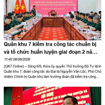
Quân khu 7 kiểm tra công tác chuẩn bị
và tổ chức huấn luyện giai đoạn 2 năm
2026 tại tỉnh Tây Ninh
11:40 06/08/2026
(QK7 Online) – Sáng 6/8, thừa ủy quyền Thủ trưởng Bộ Tư lệnh
Quân khu 7, đoàn công tác do Đại tá Nguyễn Văn Lộc, Phó Chủ
nhiệm Chính trị Quân khu làm trưởng đoàn đã kiểm tra công
tác chuẩn bị và tổ chức huấn luyện giai đoạn 2 năm 2026 tại
Trung đoàn 738 và Ban CHQS phường Tân An, Bộ CHQS tỉnh
Tây Ninh.