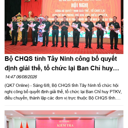
Bộ CHQS tỉnh Tây Ninh công bố quyết
định giải thể, tổ chức lại Ban Chỉ huy
phòng thủ khu vực
14:47 06/08/2026
(QK7 Online) - Sáng 6/8, Bộ CHQS tỉnh Tây Ninh tổ chức hội
nghị công bố quyết định giải thể, tổ chức lại Ban Chỉ huy PTKV,
điều chuyển, thành lập các đơn vị trực thuộc Bộ CHQS tỉnh.
Thừa ủy quyền của Bộ Tư lệnh Quân khu 7, Thiếu tướng Lê
Ngọc Hải, Phó Tham mưu trưởng Quân khu dự và phát biểu
chỉ đạo.