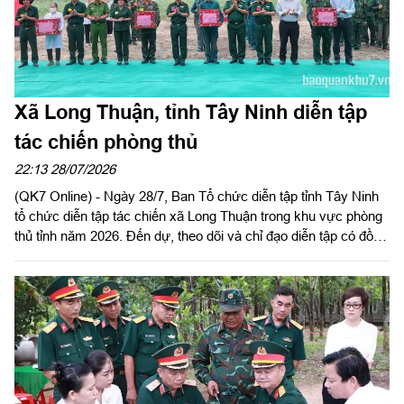
Xã Long Thuận, tỉnh Tây Ninh diễn tập
tác chiến phòng thủ
22:13 28/07/2026
(QK7 Online) - Ngày 28/7, Ban Tổ chức diễn tập tỉnh Tây Ninh
tổ chức diễn tập tác chiến xã Long Thuận trong khu vực phòng
thủ tỉnh năm 2026. Đến dự, theo dõi và chỉ đạo diễn tập có đồng
chí Nguyễn Hồng Sơn, Phó Chủ tịch HĐND tỉnh, Phó Trưởng
ban tổ chức diễn tập tỉnh; Đại tá Trần Đình Hưng, Phó Chỉ huy
trưởng, Tham mưu trưởng Bộ CHQS tỉnh, Ủy viên Ban Chỉ đạo
diễn tập tỉnh, Phó Trưởng ban thường trực Ban tổ chức diễn tập
tỉnh; Đại tá Phạm Ngọc Thạch, Phó Chỉ huy trưởng Bộ CHQS
tỉnh.