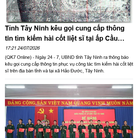
Tỉnh Tây Ninh kêu gọi cung cấp thông
tin tìm kiếm hài cốt liệt sĩ tại ấp Cầu
Vịnh, xã Hảo Đước
17:21 24/07/2026
(QK7 Online) - Ngày 24 - 7, UBND tỉnh Tây Ninh ra thông báo
kêu gọi cung cấp thông tin phục vụ công tác tìm kiếm hài cốt liệt
sĩ trên địa bàn tỉnh và tại xã Hảo Đước, Tây Ninh.