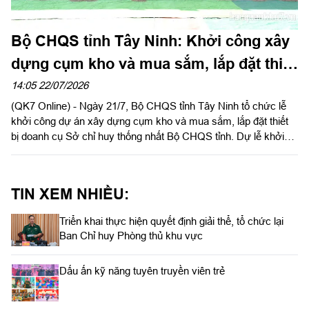
Bộ CHQS tỉnh Tây Ninh: Khởi công xây
dựng cụm kho và mua sắm, lắp đặt thiết
bị doanh cụ
14:05 22/07/2026
(QK7 Online) - Ngày 21/7, Bộ CHQS tỉnh Tây Ninh tổ chức lễ
khởi công dự án xây dựng cụm kho và mua sắm, lắp đặt thiết
bị doanh cụ Sở chỉ huy thống nhất Bộ CHQS tỉnh. Dự lễ khởi
công có Đại tá Bùi Đăng Ninh, Chính ủy Bộ CHQS tỉnh; Đại tá
Trần Đình Hưng, Phó Chỉ huy trưởng, Tham mưu trưởng Bộ
CHQS tỉnh.
TIN XEM NHIỀU:
Triển khai thực hiện quyết định giải thể, tổ chức lại
Ban Chỉ huy Phòng thủ khu vực
Dấu ấn kỹ năng tuyên truyền viên trẻ