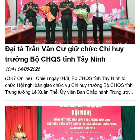
danh tính hài cốt liệt sĩ tỉnh Tây Ninh chủ trì hội nghị.
Đại tá Trần Văn Cư giữ chức Chỉ huy
trưởng Bộ CHQS tỉnh Tây Ninh
19:41 04/08/2026
(QK7 Online) - Chiều ngày 04/8, Bộ CHQS tỉnh Tây Ninh tổ
chức Hội nghị bàn giao chức vụ Chỉ huy trưởng Bộ CHQS tỉnh.
Trung tướng Lê Xuân Thế, Ủy viên Ban Chấp hành Trung ương
Đảng, Ủy viên Quân ủy Trung ương, Phó Bí thư Đảng ủy, Tư
lệnh Quân khu 7 và đồng chí Nguyễn Văn Quyết, Ủy viên Ban
Chấp hành Trung ương Đảng, Bí thư Tỉnh ủy, Bí thư Đảng ủy
Quân sự tỉnh đồng chủ trì hội nghị.