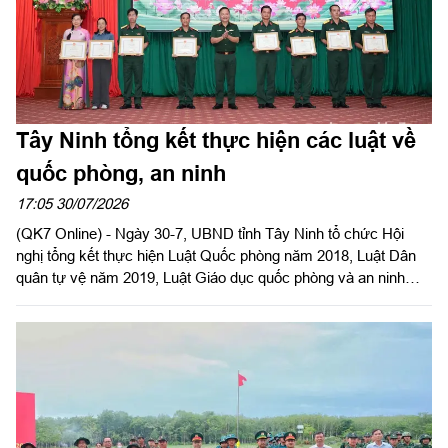
Tây Ninh tổng kết thực hiện các luật về
quốc phòng, an ninh
17:05 30/07/2026
(QK7 Online) - Ngày 30-7, UBND tỉnh Tây Ninh tổ chức Hội
nghị tổng kết thực hiện Luật Quốc phòng năm 2018, Luật Dân
quân tự vệ năm 2019, Luật Giáo dục quốc phòng và an ninh
năm 2013. Đại tá Trần Hữu Nhân, Phó Tham mưu trưởng Quân
khu 7 dự và phát biểu chỉ đạo. Đại tá Trần Đình Hưng, Phó Chỉ
huy trưởng, Tham mưu trưởng Bộ CHQS tỉnh, thừa ủy quyền
UBND tỉnh chủ trì hội nghị. Dự Hội nghị có Đại tá Bùi Đăng
Ninh, Chính ủy Bộ CHQS tỉnh.