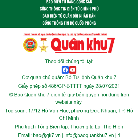
BÁO ĐIỆN TỬ ĐẢNG CỘNG SẢN
CỔNG THÔNG TIN ĐIỆN TỬ CHÍNH PHỦ
BÁO ĐIỆN TỬ QUÂN ĐỘI NHÂN DÂN
CỔNG THÔNG TIN BỘ QUỐC PHÒNG
Theo dõi chúng tôi tại:
Cơ quan chủ quản: Bộ Tư lệnh Quân khu 7
Giấy phép số 486/GP-BTTTT ngày 28/07/2021
© Báo Quân khu 7 điện tử giữ bản quyền nội dung trên
website này.
Tòa soạn: 17/12 Hồ Văn Huê, phường Đức Nhuận, TP. Hồ
Chí Minh
Phụ trách Tổng Biên tập: Thượng tá Lại Thế Hiền
Email:
bao@qk7.vn | info@baoquankhu7.vn | 1