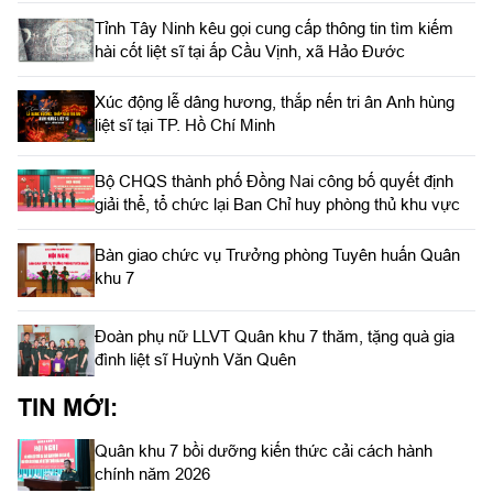
Tỉnh Tây Ninh kêu gọi cung cấp thông tin tìm kiếm
hài cốt liệt sĩ tại ấp Cầu Vịnh, xã Hảo Đước
Xúc động lễ dâng hương, thắp nến tri ân Anh hùng
liệt sĩ tại TP. Hồ Chí Minh
Bộ CHQS thành phố Đồng Nai công bố quyết định
giải thể, tổ chức lại Ban Chỉ huy phòng thủ khu vực
Bàn giao chức vụ Trưởng phòng Tuyên huấn Quân
khu 7
Đoàn phụ nữ LLVT Quân khu 7 thăm, tặng quà gia
đình liệt sĩ Huỳnh Văn Quên
TIN MỚI:
Quân khu 7 bồi dưỡng kiến thức cải cách hành
chính năm 2026