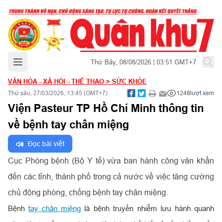
Mở menu chính
Thứ Bảy, 08/08/2026 | 03:51 GMT+7
VĂN HÓA - XÃ HỘI - THỂ THAO
>
SỨC KHỎE
Thứ sáu, 27/03/2026, 13:45 (GMT+7)
1248
lượt xem
Viện Pasteur TP Hồ Chí Minh thông tin
về bệnh tay chân miệng
Đọc bài viết
Cục Phòng bệnh (Bộ Y tế) vừa ban hành công văn khẩn
đến các tỉnh, thành phố trong cả nước về việc tăng cường
chủ động phòng, chống bệnh tay chân miệng.
Bệnh
tay chân miệng
là bệnh truyền nhiễm lưu hành quanh