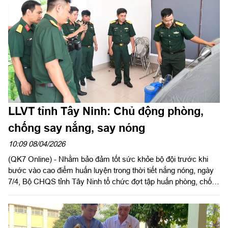
LLVT tỉnh Tây Ninh: Chủ động phòng,
chống say nắng, say nóng
10:09 08/04/2026
(QK7 Online) - Nhằm bảo đảm tốt sức khỏe bộ đội trước khi
bước vào cao điểm huấn luyện trong thời tiết nắng nóng, ngày
7/4, Bộ CHQS tỉnh Tây Ninh tổ chức đợt tập huấn phòng, chống
say nắng, say nóng; phòng, chống bệnh truyền nhiễm và bảo
đảm vệ sinh an toàn thực phẩm năm 2026 cho cán bộ, chiến sĩ
LLVT tỉnh.