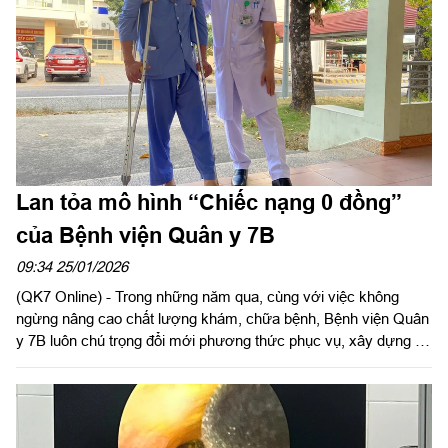
Lan tỏa mô hình “Chiếc nạng 0 đồng”
của Bệnh viện Quân y 7B
09:34 25/01/2026
(QK7 Online) - Trong những năm qua, cùng với việc không
ngừng nâng cao chất lượng khám, chữa bệnh, Bệnh viện Quân
y 7B luôn chú trọng đổi mới phương thức phục vụ, xây dựng và
nhân rộng các mô hình chăm sóc người bệnh mang đậm tính
nhân văn, thể hiện rõ bản chất tốt đẹp của người thầy thuốc
Quân đội. Một trong những mô hình tiêu biểu, có sức lan tỏa
sâu rộng là mô hình “Chiếc nạng 0 đồng”, xuất phát từ chính