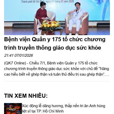
Bệnh viện Quân y 175 tổ chức chương
trình truyền thông giáo dục sức khỏe
21:41 07/01/2026
(QK7 Online) - Chiều 7/1, Bệnh viện Quân y 175 tổ chức
chương trình truyền thông giáo dục sức khỏe với chủ đề “Nâng
cao hiểu biết về ghép thận và tuân thủ điều trị sau ghép thận”.
Đại tá, Tiến sĩ, Bác sĩ Nguyễn Việt Cường, Phó Giám đốc Bệnh
viện Quân y 175 chủ trì.
TIN XEM NHIỀU:
Xúc động lễ dâng hương, thắp nến tri ân Anh hùng
liệt sĩ tại TP. Hồ Chí Minh