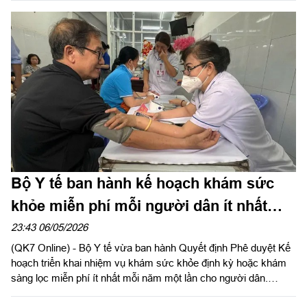
tiềm ẩn nguy cơ xuất huyết ồ ạt trong quá trình điều trị nếu
không có chiến lược can thiệp chính xác.
Bộ Y tế ban hành kế hoạch khám sức
khỏe miễn phí mỗi người dân ít nhất
mỗi năm một lần
23:43 06/05/2026
(QK7 Online) - Bộ Y tế vừa ban hành Quyết định Phê duyệt Kế
hoạch triển khai nhiệm vụ khám sức khỏe định kỳ hoặc khám
sàng lọc miễn phí ít nhất mỗi năm một lần cho người dân.
Quyết định được ban hành nhằm cụ thể hóa Nghị quyết số 72-