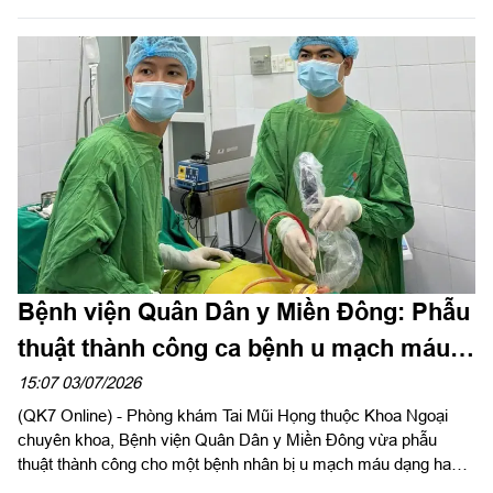
Quân đội, Cục Chính sách - Xã hội làm trưởng đoàn tiến hành
kiểm tra việc thực hiện hợp đồng khám bệnh, chữa bệnh bảo
hiểm y tế tại Bệnh xá Sư đoàn 309.
Bệnh viện Quân Dân y Miền Đông: Phẫu
thuật thành công ca bệnh u mạch máu
dạng hang trong xương hốc mũi cực kỳ
15:07 03/07/2026
(QK7 Online) - Phòng khám Tai Mũi Họng thuộc Khoa Ngoại
hiếm gặp
chuyên khoa, Bệnh viện Quân Dân y Miền Đông vừa phẫu
thuật thành công cho một bệnh nhân bị u mạch máu dạng hang
trong xương vùng hốc mũi. Đây là ca bệnh đặc biệt hiếm gặp,