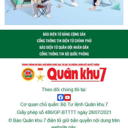
BÁO ĐIỆN TỬ ĐẢNG CỘNG SẢN
CỔNG THÔNG TIN ĐIỆN TỬ CHÍNH PHỦ
BÁO ĐIỆN TỬ QUÂN ĐỘI NHÂN DÂN
CỔNG THÔNG TIN BỘ QUỐC PHÒNG
Theo dõi chúng tôi tại:
Cơ quan chủ quản: Bộ Tư lệnh Quân khu 7
Giấy phép số 486/GP-BTTTT ngày 28/07/2021
© Báo Quân khu 7 điện tử giữ bản quyền nội dung trên
website này.