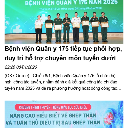
Bệnh viện Quân y 175 tiếp tục phối hợp,
duy trì hỗ trợ chuyên môn tuyến dưới
22:26 08/01/2026
(QK7 Online) - Chiều 8/1, Bệnh viện Quân y 175 tổ chức hội
nghị công tác tuyến, nhằm đánh giá kết quả công tác chỉ đạo
tuyến năm 2025 và đề ra phương hướng hoạt động công tác
chỉ đạo tuyến năm 2026. Thiếu tướng, GS.TS Nguyễn Trường
Giang, Cục trưởng cục Quân y dự, chỉ đạo hội nghị. Thiếu
tướng, Tiến sĩ, Thầy thuốc nhân dân Trần Quốc Việt, Giám đốc
Bệnh viện Quân y 175 chủ trì hội nghị.