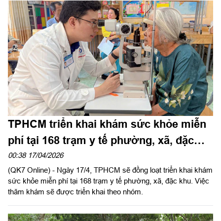
NQ/TW của Bộ Chính trị và Nghị quyết số 282/NQ-CP của
Chính phủ.
TPHCM triển khai khám sức khỏe miễn
phí tại 168 trạm y tế phường, xã, đặc
khu
00:38 17/04/2026
(QK7 Online) - Ngày 17/4, TPHCM sẽ đồng loạt triển khai khám
sức khỏe miễn phí tại 168 trạm y tế phường, xã, đặc khu. Việc
thăm khám sẽ được triển khai theo nhóm.