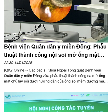
thực tiễn điều trị và nhu cầu của người bệnh.
Bệnh viện Quân dân y miền Đông: Phẫu
thuật thành công nội soi mở ống mật
chủ lấy sỏi dưới hướng dẫn của ống soi
22:39 14/01/2026
(QK7 Online) - Các bác sĩ Khoa Ngoại Tổng quát Bệnh viện
mềm
Quân dân y miền Đông vừa phẫu thuật thành công ca mở ống
mật chủ lấy sỏi dưới hướng dẫn của ống soi mềm đường mật
cho bệnh nhân nữ 42 tuổi, cư trú tại phường Thủ Đức, TPHCM
có tiền sử cắt túi mật cách đây 5 năm.