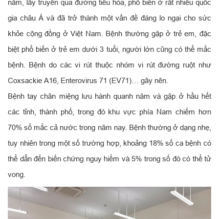
năm, lây truyền qua đường tiêu hóa, phổ biến ở rất nhiều quốc
gia châu Á và đã trở thành một vấn đề đáng lo ngại cho sức
khỏe cộng đồng ở Việt Nam. Bệnh thường gặp ở trẻ em, đặc
biệt phổ biến ở trẻ em dưới 3 tuổi, người lớn cũng có thể mắc
bệnh. Bệnh do các vi rút thuộc nhóm vi rút đường ruột như
Coxsackie A16, Enterovirus 71 (EV71)… gây nên.
Bệnh tay chân miệng lưu hành quanh năm và gặp ở hầu hết
các tỉnh, thành phố, trong đó khu vực phía Nam chiếm hơn
70% số mắc cả nước trong năm nay. Bệnh thường ở dạng nhẹ,
tuy nhiên trong một số trường hợp, khoảng 18% số ca bệnh có
thể dẫn đến biến chứng nguy hiểm và 5% trong số đó có thể tử
vong.