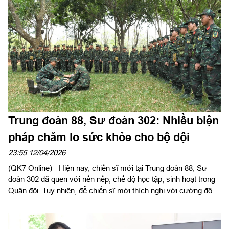
Trung đoàn 88, Sư đoàn 302: Nhiều biện
pháp chăm lo sức khỏe cho bộ đội
23:55 12/04/2026
(QK7 Online) - Hiện nay, chiến sĩ mới tại Trung đoàn 88, Sư
đoàn 302 đã quen với nền nếp, chế độ học tập, sinh hoạt trong
Quân đội. Tuy nhiên, để chiến sĩ mới thích nghi với cường độ
cao, đơn vị đã chủ động làm tốt công tác phòng chống dịch
bệnh, say nắng, say nóng, đảm bảo quân số khỏe cho học tập,
huấn luyện, ở điều kiện rất khắc nghiệt.