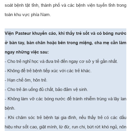
soát bệnh tật tỉnh, thành phố và các bệnh viện tuyến tỉnh trong
toàn khu vực phía Nam.
Viện Pasteur khuyến cáo, khi thấy trẻ sốt và có bóng nước
ở bàn tay, bàn chân hoặc bên trong miệng, cha mẹ cần làm
ngay những việc sau:
- Cho trẻ nghỉ học và đưa trẻ đến ngay cơ sở y tế gần nhất.
- Không để trẻ bệnh tiếp xúc với các trẻ khác.
- Hạn chế ôm, hôn trẻ.
- Cho trẻ ăn uống đủ chất, bảo đảm vệ sinh.
- Không làm vỡ các bóng nước để tránh nhiễm trùng và lây lan
bệnh.
- Khi chăm sóc trẻ bệnh tại gia đình, nếu thấy trẻ có các dấu
hiệu như sốt cao, giật mình, lừ đừ, run chi, bứt rứt khó ngủ, nôn