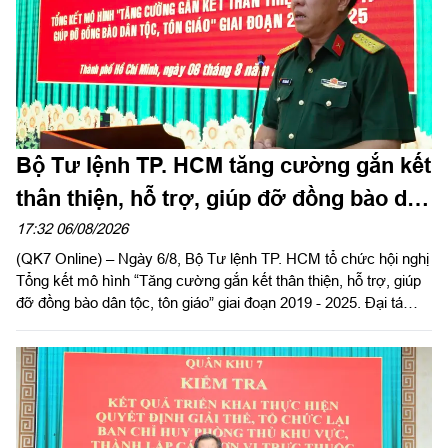
Bộ Tư lệnh TP. HCM tăng cường gắn kết
thân thiện, hỗ trợ, giúp đỡ đồng bào dân
tộc, tôn giáo
17:32 06/08/2026
(QK7 Online) – Ngày 6/8, Bộ Tư lệnh TP. HCM tổ chức hội nghị
Tổng kết mô hình “Tăng cường gắn kết thân thiện, hỗ trợ, giúp
đỡ đồng bào dân tộc, tôn giáo” giai đoạn 2019 - 2025. Đại tá
Thái Thành Đức, Phó Chủ nhiệm chính trị Quân khu dự và chỉ
đạo hội nghị.