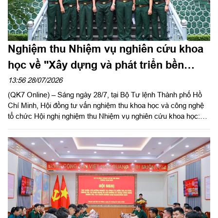
Nghiệm thu Nhiệm vụ nghiên cứu khoa
học về "Xây dựng và phát triển bền
vững tiềm lực quốc phòng Thành phố
13:56 28/07/2026
(QK7 Online) – Sáng ngày 28/7, tại Bộ Tư lệnh Thành phố Hồ
Hồ Chí Minh trong thời kỳ mới"
Chí Minh, Hội đồng tư vấn nghiệm thu khoa học và công nghệ
tổ chức Hội nghị nghiệm thu Nhiệm vụ nghiên cứu khoa học:
“Xây dựng và phát triển bền vững tiềm lực quốc phòng Thành
phố Hồ Chí Minh trong thời kỳ mới”. Trung tướng, PGS, TS
Trần Thái Bình, nguyên Viện trưởng Viện Chiến lược Quốc
phòng, Chủ tịch Hội đồng; Trung tướng, PGS, TS Hoàng Văn
Minh, nguyên Giám đốc Học viện Lục quân, phó Chủ tịch Hội
đồng, đồng chủ trì nghiệm thu.