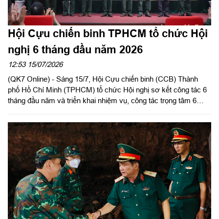
Hội Cựu chiến binh TPHCM tổ chức Hội
nghị 6 tháng đầu năm 2026
12:53 15/07/2026
(QK7 Online) - Sáng 15/7, Hội Cựu chiến binh (CCB) Thành
phố Hồ Chí Minh (TPHCM) tổ chức Hội nghị sơ kết công tác 6
tháng đầu năm và triển khai nhiệm vụ, công tác trọng tâm 6
tháng cuối năm 2026. Thiếu tướng Nguyễn Minh Hoàng, Phó
Chủ tịch Hội CCB Việt Nam, Phó Chủ tịch Ủy ban MTTQ Việt
Nam TPHCM, Chủ tịch Hội CCB TPHCM chủ trì hội nghị.