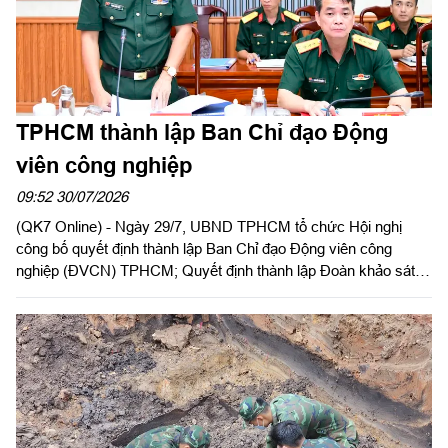
TPHCM thành lập Ban Chỉ đạo Động
viên công nghiệp
09:52 30/07/2026
(QK7 Online) - Ngày 29/7, UBND TPHCM tổ chức Hội nghị
công bố quyết định thành lập Ban Chỉ đạo Động viên công
nghiệp (ĐVCN) TPHCM; Quyết định thành lập Đoàn khảo sát
và triển khai kế hoạch khảo sát năng lực doanh nghiệp; Kế
hoạch động viên công nghiệp năm 2026. Đồng chí Trần Văn
Bảy, Phó Chủ tịch UBND Thành phố chủ trì hội nghị. Dự có
Thiếu tướng Phan Quốc Việt, Phó Tư lệnh, Tham mưu trưởng
Bộ Tư lệnh TPHCM cùng các sở, ban, ngành Thành phố, các
doanh nghiệp ĐVCN được giao nhiệm vụ.