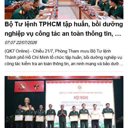
Bộ Tư lệnh TPHCM tập huấn, bồi dưỡng
nghiệp vụ công tác an toàn thông tin, an
ninh mạng 2026
07:07 22/07/2026
(QK7 Online) - Chiều 21/7, Phòng Tham mưu Bộ Tư lệnh
Thành phố Hồ Chí Minh tổ chức tập huấn, bồi dưỡng nghiệp vụ
công tác kiểm tra an toàn thông tin, an ninh mạng và bảo dưỡng
kỹ thuật công nghệ thông tin, tác chiến không gian mạng năm
2026.