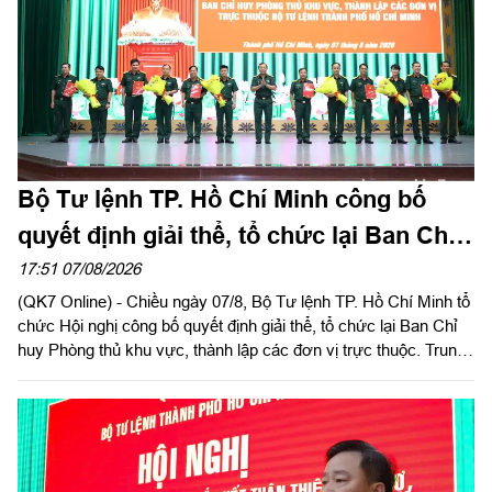
Bộ Tư lệnh TP. Hồ Chí Minh công bố
quyết định giải thể, tổ chức lại Ban Chỉ
huy PTKV, thành lập các đơn vị trực
17:51 07/08/2026
(QK7 Online) - Chiều ngày 07/8, Bộ Tư lệnh TP. Hồ Chí Minh tổ
thuộc
chức Hội nghị công bố quyết định giải thể, tổ chức lại Ban Chỉ
huy Phòng thủ khu vực, thành lập các đơn vị trực thuộc. Trung
tướng Lê Xuân Thế, Ủy viên Ban Chấp hành Trung ương Đảng,
Ủy viên Quân ủy Trung ương, Phó Bí thư Đảng ủy, Tư lệnh
Quân khu dự, chỉ đạo hội nghị. Thiếu tướng Vũ Văn Điền, Ủy
viên Ban Thường vụ Thành ủy, Tư lệnh Bộ Tư lệnh TP. Hồ Chí
Minh chủ trì hội nghị.