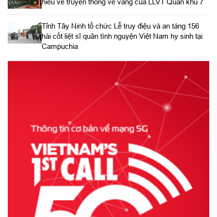
hiểu về truyền thống vẻ vang của LLVT Quân khu 7
​Tỉnh Tây Ninh tổ chức Lễ truy điệu và an táng 156
hài cốt liệt sĩ quân tình nguyện Việt Nam hy sinh tại
Campuchia