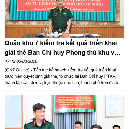
Quân khu 7 kiểm tra kết quả triển khai
giải thể Ban Chỉ huy Phòng thủ khu vực
tại Bộ Tư lệnh TPHCM
17:42 03/08/2026
(QK7 Online) - Tiếp tục kế hoạch kiểm tra kết quả triển khai
thực hiện quyết định giải thể, tổ chức lại Ban Chỉ huy PTKV,
thành lập các đơn vị trực thuộc các tỉnh, thành phố trên địa bàn
Quân khu, chiều 3/8, thừa ủy quyền Thủ trưởng Bộ Tư lệnh
Quân khu, Đại tá Trần Hữu Nhân, Phó Tham mưu trưởng Quân
khu và đoàn công tác tiến hành kiểm tra Bộ Tư lệnh Thành phố
Hồ Chí Minh. Thiếu tướng Phan Quốc Việt, Phó Tư lệnh, Tham
mưu trưởng Bộ Tư lệnh Thành phố và cơ quan Bộ Tư lệnh
Thành phố làm việc với đoàn.