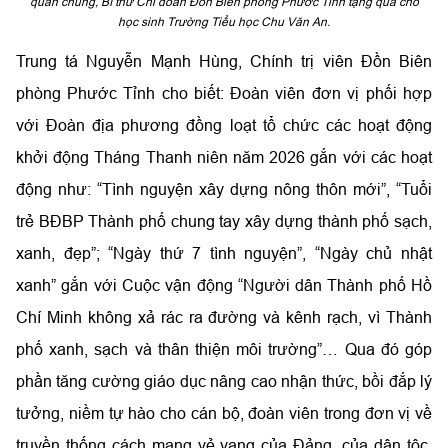
quần chúng, Bí thư Chi đoàn Đồn Biên phòng Phước Tỉnh tặng quà cho
học sinh Trường Tiểu học Chu Văn An.
Trung tá Nguyễn Mạnh Hùng, Chính trị viên Đồn Biên
phòng Phước Tỉnh cho biết: Đoàn viên
đơn vị phối hợp
với Đoàn địa phương đồng loạt tổ chức các hoạt động
khởi động Tháng Thanh niên năm 2026 gắn với các hoạt
động như: “Tình nguyện xây dựng nông thôn mới”, “Tuổi
trẻ BĐBP Thành phố chung tay xây dựng thành phố sạch,
xanh, đẹp”; “Ngày thứ 7 tình nguyện”, “Ngày chủ nhật
xanh” gắn với Cuộc vận động “Người dân Thành phố Hồ
Chí Minh không xả rác ra đường và kênh rạch, vì Thành
phố xanh, sạch và thân thiện môi trường”… Qua đó góp
phần
tăng cường giáo dục nâng cao nhận thức, bồi đắp lý
tưởng, niềm tự hào cho cán bộ, đoàn viên trong đơn vị về
truyền thống cách mạng vẻ vang của Đảng, của dân tộc,