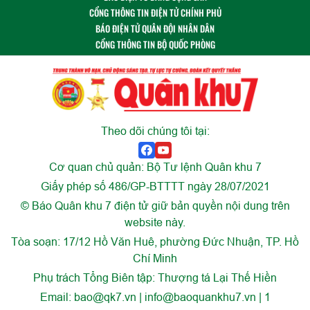
CỔNG THÔNG TIN ĐIỆN TỬ CHÍNH PHỦ
BÁO ĐIỆN TỬ QUÂN ĐỘI NHÂN DÂN
CỔNG THÔNG TIN BỘ QUỐC PHÒNG
Theo dõi chúng tôi tại:
Cơ quan chủ quản: Bộ Tư lệnh Quân khu 7
Giấy phép số 486/GP-BTTTT ngày 28/07/2021
© Báo Quân khu 7 điện tử giữ bản quyền nội dung trên
website này.
Tòa soạn: 17/12 Hồ Văn Huê, phường Đức Nhuận, TP. Hồ
Chí Minh
Phụ trách Tổng Biên tập: Thượng tá Lại Thế Hiền
Email:
bao@qk7.vn | info@baoquankhu7.vn | 1