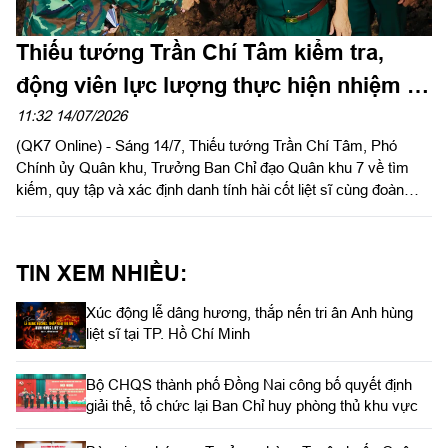
Thiếu tướng Trần Chí Tâm kiểm tra,
động viên lực lượng thực hiện nhiệm vụ
tại Công viên Lê Thị Riêng
11:32 14/07/2026
(QK7 Online) - Sáng 14/7, Thiếu tướng Trần Chí Tâm, Phó
Chính ủy Quân khu, Trưởng Ban Chỉ đạo Quân khu 7 về tìm
kiếm, quy tập và xác định danh tính hài cốt liệt sĩ cùng đoàn
công tác đến kiểm tra các lực lượng thực hiện nhiệm vụ tại
Công viên Lê Thị Riêng.
TIN XEM NHIỀU:
Xúc động lễ dâng hương, thắp nến tri ân Anh hùng
liệt sĩ tại TP. Hồ Chí Minh
Bộ CHQS thành phố Đồng Nai công bố quyết định
giải thể, tổ chức lại Ban Chỉ huy phòng thủ khu vực