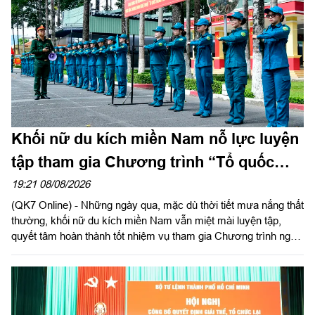
Khối nữ du kích miền Nam nỗ lực luyện
tập tham gia Chương trình “Tổ quốc
trong tim”
19:21 08/08/2026
(QK7 Online) - Những ngày qua, mặc dù thời tiết mưa nắng thất
thường, khối nữ du kích miền Nam vẫn miệt mài luyện tập,
quyết tâm hoàn thành tốt nhiệm vụ tham gia Chương trình nghệ
thuật chính luận “Tổ quốc trong tim”.