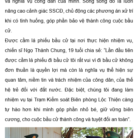
và nghĩa vụ công dân của mình. Song song đó là luôn
nâng cao cảnh giác SSCĐ, chủ động các phương án xử trí
khi có tình huống, góp phần bảo vệ thành công cuộc bầu
cử.
Được cầm lá phiếu bầu cử tại nơi thực hiện nhiệm vụ,
chiến sĩ Ngọ Thành Chung, 19 tuổi chia sẻ: “Lần đầu tiên
được cầm lá phiếu đi bầu cử tôi rất vui vì đi bầu cử không
đơn thuần là quyền lợi mà còn là nghĩa vụ thể hiện sự
quan tâm, niềm tin và trách nhiệm của công dân, của thế
hệ trẻ đối với đất nước. Đặc biệt, chúng tôi đang làm
nhiệm vụ tại Trạm Kiểm soát Biên phòng Lộc Thiện càng
tự hào hơn khi mình góp phần nhỏ bé, giữ vững biên
cương, cho cuộc bầu cử thành công và tuyệt đối an toàn”.