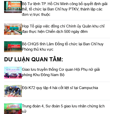
Bộ Tư lệnh TP. Hồ Chí Minh công bố quyết định giải
thể, tổ chức lại Ban Chỉ huy PTKV, thành lập các
đơn vị trực thuộc
Họp Tổ giúp việc đồng chí Chính ủy Quân khu chỉ
đạo thực hiện Chiến dịch 500 ngày đêm
Bộ CHQS tỉnh Lâm Đồng tổ chức lại Ban Chỉ huy
Phòng thủ khu vực
DƯ LUẬN QUAN TÂM:
Giao lưu truyền thống Cơ quan Hội Phụ nữ giải
phóng Khu Đông Nam Bộ
Đội K72 quy tập 4 hài cốt liệt sĩ tại Campuchia
Trung đoàn 4, Sư đoàn 5 giao lưu nhân chứng lịch
sử