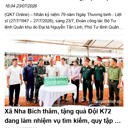
Đồng Nai
16:04 23/07/2026
(QK7 Online) – Nhân kỷ niệm 79 năm Ngày Thương binh - Liệt
sĩ (27/7/1947 – 27/7/2026), sáng 23/7, Đoàn công tác Bộ Tư
lệnh Quân khu do Đại tá Nguyễn Tấn Linh, Phó Tư lệnh Quân
khu làm trưởng đoàn, cùng lãnh đạo UBND TP Đồng Nai đến
dâng hoa, dâng hương tưởng niệm các anh hùng, liệt sĩ tại
Nghĩa trang Liệt sĩ TP Đồng Nai, Di tích Trung ương Cục miền
Nam (Chiến khu D) và Đền thờ liệt sĩ miền Đông Nam bộ.
Xã Nha Bích thăm, tặng quà Đội K72
đang làm nhiệm vụ tìm kiếm, quy tập hài