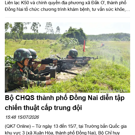
Liên lạc K50 và chính quyền địa phương xã Đắk Ơ, thành phố
Đồng Nai tổ chức chương trình khám bệnh, tư vấn sức khỏe,
cấp thuốc và tặng quà cho các gia đình chính sách, người có
công với cách mạng, hộ nghèo, người dân có hoàn cảnh khó
khăn trên địa bàn.
Bộ CHQS thành phố Đồng Nai diễn tập
chiến thuật cấp trung đội
15:48 15/07/2026
(QK7 Online) – Từ ngày 13 đến 15/7, tại Trường bắn Quốc gia
khu vực 3 (xã Xuân Hòa, thành phố Đồng Nai), Bộ Chỉ huy