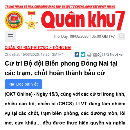
Mở menu chính
Thứ Bảy, 08/08/2026 | 05:00 GMT+7
QUÂN SỰ ĐỊA PHƯƠNG
>
ĐỒNG NAI
Chủ nhật, 15/03/2026, 17:30 (GMT+7)
1721
lượt xem
Cử tri Bộ đội Biên phòng Đồng Nai tại
các trạm, chốt hoàn thành bầu cử
Đọc bài viết
(QK7 Online) - Ngày 15/3,
cùng với các cử tri trong tỉnh,
nhiều cán bộ, chiến sĩ (CBCS) LLVT đang làm nhiệm
vụ tại các chốt, trạm biên phòng, các đường mòn, lối
mở, cửa khẩu… đều được thực hiện quyền và nghĩa