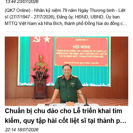
cốt liệt sĩ
13:44 23/07/2026
(QK7 Online) - Nhân kỷ niệm 79 năm Ngày Thương binh - Liệt
sĩ (27/7/1947 - 27/7/2026), Đảng ủy, HĐND, UBND, Ủy ban
MTTQ Việt Nam xã Nha Bích, thành phố Đồng Nai do đồng chí
Nguyễn Trung Dũng, Bí thư Đảng ủy xã làm trưởng đoàn đến
viếng, dâng hương tưởng niệm các anh hùng liệt sĩ và thăm,
động viên cán bộ, chiến sĩ Đội K72 đang thực hiện nhiệm vụ tìm
kiếm, quy tập hài cốt liệt sĩ (HCLS) tại xã Minh Đức.
Chuẩn bị chu đáo cho Lễ triển khai tìm
kiếm, quy tập hài cốt liệt sĩ tại thành phố
Đồng Nai
22:14 18/07/2026