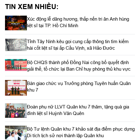
của cán bộ, chiến sĩ trong hành trình tìm kiếm, đưa các anh trở
TIN XEM NHIỀU:
về với Tổ quốc, góp phần thực hiện hiệu quả chiến dịch “500
ngày đêm tìm kiếm, quy tập hài cốt liệt sĩ” của Quân khu 7.
Xúc động lễ dâng hương, thắp nến tri ân Anh hùng
liệt sĩ tại TP. Hồ Chí Minh
Tỉnh Tây Ninh kêu gọi cung cấp thông tin tìm kiếm
hài cốt liệt sĩ tại ấp Cầu Vịnh, xã Hảo Đước
Bộ CHQS thành phố Đồng Nai công bố quyết định
giải thể, tổ chức lại Ban Chỉ huy phòng thủ khu vực
Bàn giao chức vụ Trưởng phòng Tuyên huấn Quân
khu 7
Đoàn phụ nữ LLVT Quân khu 7 thăm, tặng quà gia
đình liệt sĩ Huỳnh Văn Quên
Bộ Tư lệnh Quân khu 7 khảo sát địa điểm phục dựng
Di tích lịch sử nơi thành lập Quân khu