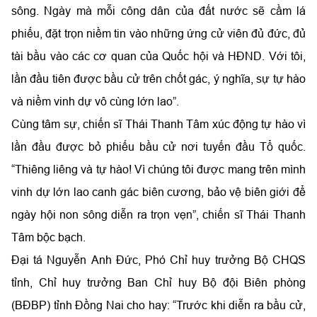
sông. Ngày mà mỗi công dân của đất nước sẽ cầm lá
phiếu, đặt trọn niềm tin vào những ứng cử viên đủ đức, đủ
tài bầu vào các cơ quan của Quốc hội và HĐND. Với tôi,
lần đầu tiên được bầu cử trên chốt gác, ý nghĩa, sự tự hào
và niềm vinh dự vô cùng lớn lao”.
Cùng tâm sự, chiến sĩ Thái Thanh Tâm xúc động tự hào vì
lần đầu được bỏ phiếu bầu cử nơi tuyến đầu Tổ quốc.
“Thiêng liêng và tự hào! Vì chúng tôi được mang trên mình
vinh dự lớn lao canh gác biên cương, bảo vệ biên giới để
ngày hội non sông diễn ra trọn vẹn”, chiến sĩ Thái Thanh
Tâm bộc bạch.
Đại tá Nguyễn Anh Đức, Phó Chỉ huy trưởng Bộ CHQS
tỉnh, Chỉ huy trưởng Ban Chỉ huy Bộ đội Biên phòng
(BĐBP) tỉnh Đồng Nai cho hay: “Trước khi diễn ra bầu cử,