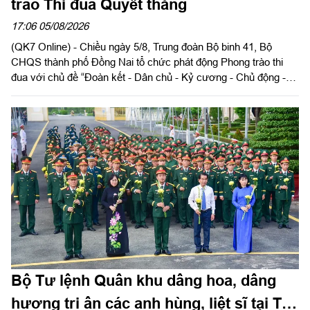
trào Thi đua Quyết thắng
17:06 05/08/2026
(QK7 Online) - Chiều ngày 5/8, Trung đoàn Bộ binh 41, Bộ
CHQS thành phố Đồng Nai tổ chức phát động Phong trào thi
đua với chủ đề “Đoàn kết - Dân chủ - Kỷ cương - Chủ động -
Quyết thắng”. Thượng tá Dương Thế Anh, Chính ủy Trung đoàn
chủ trì buổi phát động.
Bộ Tư lệnh Quân khu dâng hoa, dâng
hương tri ân các anh hùng, liệt sĩ tại TP