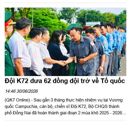
“Xây dựng điểm dân cư biên giới trên địa bàn Thành phố giai
đoạn 2019 - 2025”. Đại tá Nguyễn Thanh Phong, Phó Bí thư
thường trực Đảng ủy Quân sự, Chính uỷ Bộ Chỉ huy Quân sự
Thành phố chủ trì hội nghị.
Đội K72 đưa 62 đồng đội trở về Tổ quốc
14:46 30/06/2026
(QK7 Online) - Sau gần 3 tháng thực hiện nhiệm vụ tại Vương
quốc Campuchia, cán bộ, chiến sĩ Đội K72, Bộ CHQS thành
phố Đồng Nai đã hoàn thành giai đoạn 2 mùa khô 2025 - 2026,
quy tập được 62 hài cốt liệt sĩ quân tình nguyện và chuyên gia
Việt Nam. Kết quả đó thể hiện tinh thần trách nhiệm, sự tận tụy