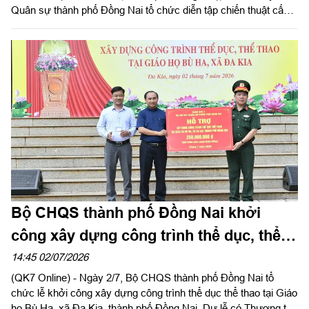
Quân sự thành phố Đồng Nai tổ chức diễn tập chiến thuật cấp
trung đội bộ binh cho các đơn vị thuộc Ban Chỉ huy Phòng thủ
khu vực 4 - Bình Long, Trung đoàn Bộ binh 736 và Trung đoàn
Đồng Nai. Đại tá Nguyễn Bá Phú, Phó Chỉ huy trưởng Bộ
CHQS thành phố Đồng Nai dự, chỉ đạo và kiểm tra diễn tập.
Bộ CHQS thành phố Đồng Nai khởi
công xây dựng công trình thể dục, thể
thao tại xã Đa Kia
14:45 02/07/2026
(QK7 Online) - Ngày 2/7, Bộ CHQS thành phố Đồng Nai tổ
chức lễ khởi công xây dựng công trình thể dục thể thao tại Giáo
họ Bù Ha, xã Đa Kia, thành phố Đồng Nai. Dự lễ có Thượng tá