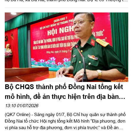
Nguyễn Công Luận, Phó Chủ nhiệm Chính trị Bộ CHQS thành
phố Đồng Nai; Linh mục Phanxicô Trần Văn Đoàn, Quản xứ
Giáo xứ An Bình, Quản nhiệm Giáo họ Bù Ha; đại diện cấp ủy,
chính quyền địa phương cùng đông đảo bà con giáo dân trên
địa bàn.
Bộ CHQS thành phố Đồng Nai tổng kết
mô hình, đề án thực hiện trên địa bàn
giai đoạn 2019 - 2025
13:10 01/07/2026
(QK7 Online) - Sáng ngày 01/7, Bộ Chỉ huy quân sự thành phố
Đồng Nai tổ chức Hội nghị tổng kết Mô hình “Địa phương, đơn
vị phía sau hỗ trợ địa phương, đơn vị phía trước” và Đề án