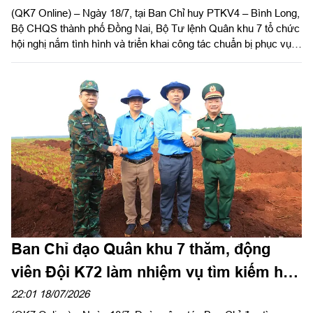
(QK7 Online) – Ngày 18/7, tại Ban Chỉ huy PTKV4 – Bình Long,
Bộ CHQS thành phố Đồng Nai, Bộ Tư lệnh Quân khu 7 tổ chức
hội nghị nắm tình hình và triển khai công tác chuẩn bị phục vụ
Lễ triển khai tìm kiếm, quy tập hài cốt (HCLS) liệt sĩ tại xã Minh
Đức, thành phố Đồng Nai. Thiếu tướng Trần Chí Tâm, Ủy viên
Thường vụ Đảng ủy, Phó Chính ủy Quân khu, Trưởng ban Chỉ
đạo tìm kiếm, quy tập và xác định danh tính HCLS (Ban Chỉ
đạo) Quân khu 7 chủ trì.
Ban Chỉ đạo Quân khu 7 thăm, động
viên Đội K72 làm nhiệm vụ tìm kiếm hài
cốt liệt sĩ
22:01 18/07/2026