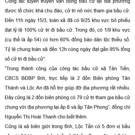
Công tác tuyên truyền vận động bầu cử tại địa phương
được tổ chức khá chu đáo, cử tri nô nức tham gia bầu cử.
Đến 11h ngày 15/3, toàn xã đã có 9/25 khu vực bỏ phiếu
đạt tỷ lệ 100% cử tri đi bầu cử. Trong đó, có 1/9 khu vực
(cụ thể là ấp 54) có hơn 60% đồng bào dân tộc thiểu số.
Tỷ lệ chung toàn xã đến 12h cùng ngày đạt gần 95% tổng
số cử tri đi bầu cử”.
“Trong thành công của công tác bầu cử xã Tân Tiến,
CBCS BĐBP tỉnh, trực tiếp là 2 đồn Biên phòng Tân
Thành và Lộc An đã hỗ trợ giúp đỡ địa phương rất nhiều.
Đây cũng là 2 đồn biên phòng có 79 cử tri tham gia bầu cử
chung với địa phương tại ấp 8 và ấp Tân Phong”, đồng chí
Nguyễn Thị Hoài Thanh cho biết thêm.
Cũng là xã biên giới trong tỉnh, Lộc Tấn có 5 đơn vị bầu