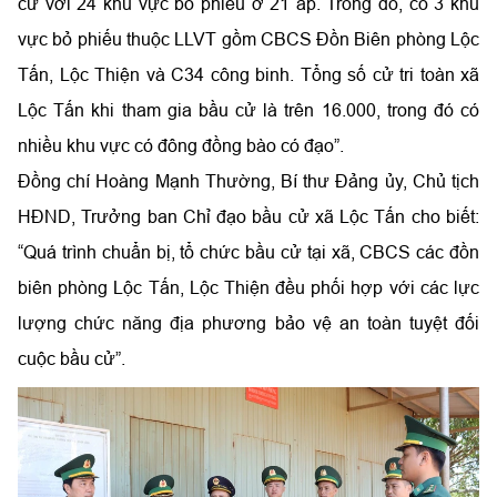
cử với 24 khu vực bỏ phiếu ở 21 ấp. Trong đó, có 3 khu
vực bỏ phiếu thuộc LLVT gồm CBCS Đồn Biên phòng Lộc
Tấn, Lộc Thiện và C34 công binh. Tổng số cử tri toàn xã
Lộc Tấn khi tham gia bầu cử là trên 16.000, trong đó có
nhiều khu vực có đông đồng bào có đạo”.
Đồng chí Hoàng Mạnh Thường, Bí thư Đảng ủy, Chủ tịch
HĐND, Trưởng ban Chỉ đạo bầu cử xã Lộc Tấn cho biết:
“Quá trình chuẩn bị, tổ chức bầu cử tại xã, CBCS các đồn
biên phòng Lộc Tấn, Lộc Thiện đều phối hợp với các lực
lượng chức năng địa phương bảo vệ an toàn tuyệt đối
cuộc bầu cử”.