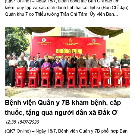
(QK7 Online) – Ngày 18/7, Đoàn công tác Ban Chỉ đạo tìm
kiếm, quy tập và xác định danh tính hài cốt liệt sĩ (Ban Chỉ đạo)
Quân khu 7 do Thiếu tướng Trần Chí Tâm, Ủy viên Ban
Thường vụ Đảng ủy, Phó Chính ủy Quân khu, Trưởng Ban Chỉ
đạo Quân khu làm trưởng đoàn đến kiểm tra, thăm, động viên
Đội K72, Bộ CHQS thành phố Đồng Nai đang thực hiện nhiệm
vụ tìm kiếm, quy tập hài cốt liệt sĩ (HCLS) tại xã Minh Đức.
Bệnh viện Quân y 7B khám bệnh, cấp
thuốc, tặng quà người dân xã Đắk Ơ
12:35 18/07/2026
(QK7 Online) – Ngày 18/7, Bệnh viện Quân y 7B phối hợp Ban