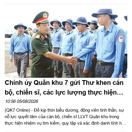
Chính ủy Quân khu 7 gửi Thư khen cán
bộ, chiến sĩ, các lực lượng thực hiện
nhiệm vụ tìm kiếm, quy tập và xác định
10:56 05/08/2026
(QK7 Online) - Để kịp thời biểu dương, động viên tinh thần, sự
danh tính hài cốt liệt sĩ
nỗ lực quyết tâm của cán bộ, chiến sĩ LLVT Quân khu trong
thực hiện nhiệm vụ tìm kiếm, quy tập và xác định danh tính hài
cốt liệt sĩ. Ngày 5/8/2026, Trung tướng Trần Vinh Ngọc, Bí thư