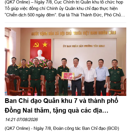
(QK7 Online) – Ngày 7/8, Cục Chính trị Quân khu tổ chức họp
Tổ giúp việc đồng chí Chính ủy Quân khu chỉ đạo thực hiện
“Chiến dịch 500 ngày đêm”. Đại tá Thái Thành Đức, Phó Chủ
nhiệm Chính trị Quân khu chủ trì hội nghị.
Ban Chỉ đạo Quân khu 7 và thành phố
Đồng Nai thăm, tặng quà các địa
phương hỗ trợ tìm kiếm, quy tập hài cốt
14:21 07/08/2026
(QK7 Online) - Ngày 7/8, Đoàn công tác Ban Chỉ đạo (BCĐ)
liệt sĩ