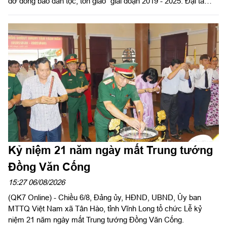
đỡ đồng bào dân tộc, tôn giáo” giai đoạn 2019 - 2025. Đại tá
Thái Thành Đức, Phó Chủ nhiệm chính trị Quân khu dự và chỉ
đạo hội nghị.
Kỷ niệm 21 năm ngày mất Trung tướng
Đồng Văn Cống
15:27 06/08/2026
(QK7 Online) - Chiều 6/8, Đảng ủy, HĐND, UBND, Ủy ban
MTTQ Việt Nam xã Tân Hào, tỉnh Vĩnh Long tổ chức Lễ kỷ
niệm 21 năm ngày mất Trung tướng Đồng Văn Cống.