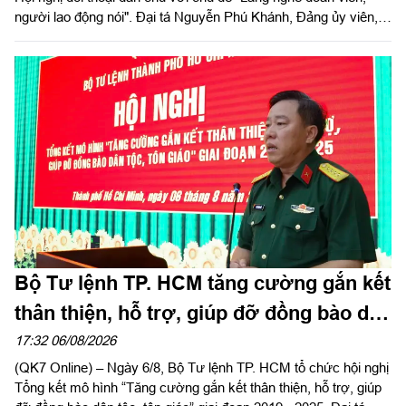
người lao động nói". Đại tá Nguyễn Phú Khánh, Đảng ủy viên,
Phó Tổng giám đốc Công ty Tây Nam dự và phát biểu chỉ đạo.
Thượng tá Nguyễn Ngọc Khánh, Giám đốc Công ty Cảng ICD
Tây Nam chủ trì hội nghị. Dự hội nghị có Đại tá Phạm Thị Thu
Hương, Trưởng phòng Công tác quần chúng, Cục Chính trị
Quân khu 7; Đại tá Trần Thị Mỹ Châu, Phó Tổng giám đốc
Công ty Tây Nam cùng đông đảo cán bộ, đoàn viên, người lao
động Công ty Cảng ICD Tây Nam.
Bộ Tư lệnh TP. HCM tăng cường gắn kết
thân thiện, hỗ trợ, giúp đỡ đồng bào dân
tộc, tôn giáo
17:32 06/08/2026
(QK7 Online) – Ngày 6/8, Bộ Tư lệnh TP. HCM tổ chức hội nghị
Tổng kết mô hình “Tăng cường gắn kết thân thiện, hỗ trợ, giúp