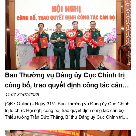
Ban Thường vụ Đảng ủy Cục Chính trị
công bố, trao quyết định công tác cán
bộ
11:07 31/07/2026
(QK7 Online) - Ngày 31/7, Ban Thường vụ Đảng ủy Cục Chính
trị tổ chức Hội nghị công bố, trao quyết định công tác cán bộ.
Thiếu tướng Trần Đức Thắng, Bí thư Đảng ủy Cục Chính trị,
Phó Chủ nhiệm Chính trị Quân khu chủ trì, trao quyết định cho
cán bộ.