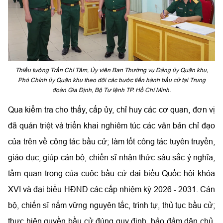
Thiếu tướng Trần Chí Tâm, Ủy viên Ban Thường vụ Đảng ủy Quân khu,
Phó Chính ủy Quân khu theo dõi các bước tiến hành bầu cử tại Trung
đoàn Gia Định, Bộ Tư lệnh TP. Hồ Chí Minh.
Qua kiểm tra cho thấy, cấp ủy, chỉ huy các cơ quan, đơn vị
đã quán triệt và triển khai nghiêm túc các văn bản chỉ đạo
của trên về công tác bầu cử; làm tốt công tác tuyên truyền,
giáo dục, giúp cán bộ, chiến sĩ nhận thức sâu sắc ý nghĩa,
tầm quan trọng của cuộc bầu cử đại biểu Quốc hội khóa
XVI và đại biểu HĐND các cấp nhiệm kỳ 2026 - 2031. Cán
bộ, chiến sĩ nắm vững nguyên tắc, trình tự, thủ tục bầu cử;
thực hiện quyền bầu cử đúng quy định, bảo đảm dân chủ,