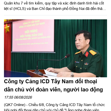
Quân khu 7 về tìm kiếm, quy tập và xác định danh tính hài cốt
liệt sĩ (HCLS) và Ban Chỉ đạo thành phố Đồng Nai đã đến thăm,
tặng quà phường Tân Khai, phường Bình Long, xã Minh Đức
và chùa Tân Minh (phường Bình Long), thành phố Đồng Nai -
các địa phương, cơ sở đã hỗ trợ, đồng hành trong hoạt động
quy tập, tìm kiếm HCLS, cầu siêu các anh hùng liệt sĩ tại xã
Minh Đức. Thiếu tướng Trần Chí Tâm, Ủy viên Thường vụ
Đảng ủy, Phó Chính ủy Quân khu, Trưởng BCĐ Quân khu làm
trưởng đoàn.
Công ty Cảng ICD Tây Nam đối thoại
dân chủ với đoàn viên, người lao động
17:55 06/08/2026
(QK7 Online) - Chiều 6/8, Công ty Cảng ICD Tây Nam tổ chức
Hội nghị đối thoại dân chủ với chủ đề "Lắng nghe đoàn viên,