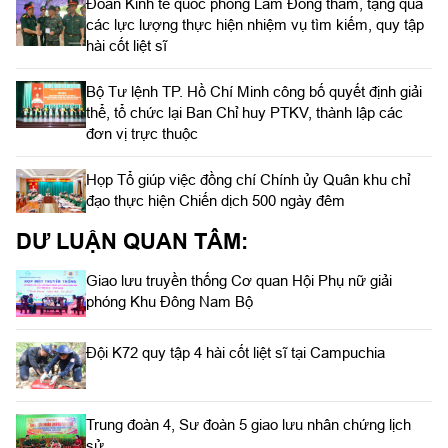
Đoàn Kinh tế quốc phòng Lâm Đồng thăm, tặng quà
các lực lượng thực hiện nhiệm vụ tìm kiếm, quy tập
hài cốt liệt sĩ
Bộ Tư lệnh TP. Hồ Chí Minh công bố quyết định giải
thể, tổ chức lại Ban Chỉ huy PTKV, thành lập các
đơn vị trực thuộc
Họp Tổ giúp việc đồng chí Chính ủy Quân khu chỉ
đạo thực hiện Chiến dịch 500 ngày đêm
DƯ LUẬN QUAN TÂM:
Giao lưu truyền thống Cơ quan Hội Phụ nữ giải
phóng Khu Đông Nam Bộ
Đội K72 quy tập 4 hài cốt liệt sĩ tại Campuchia
Trung đoàn 4, Sư đoàn 5 giao lưu nhân chứng lịch
sử