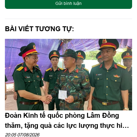
Gửi bình luận
BÀI VIẾT TƯƠNG TỰ:
Đoàn Kinh tế quốc phòng Lâm Đồng
thăm, tặng quà các lực lượng thực hiện
nhiệm vụ tìm kiếm, quy tập hài cốt liệt sĩ
20:05 07/08/2026