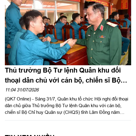
Thủ trưởng Bộ Tư lệnh Quân khu đối
thoại dân chủ với cán bộ, chiến sĩ Bộ
CHQS tỉnh Lâm Đồng
11:04 31/07/2026
(QK7 Online) - Sáng 31/7, Quân khu tổ chức Hội nghị đối thoại
dân chủ giữa Thủ trưởng Bộ Tư lệnh Quân khu với cán bộ,
chiến sĩ Bộ Chỉ huy Quân sự (CHQS) tỉnh Lâm Đồng năm
2026. Thiếu tướng Trần Chí Tâm, Ủy viên Thường vụ Đảng ủy,
Phó Chính ủy Quân khu chủ trì hội nghị.