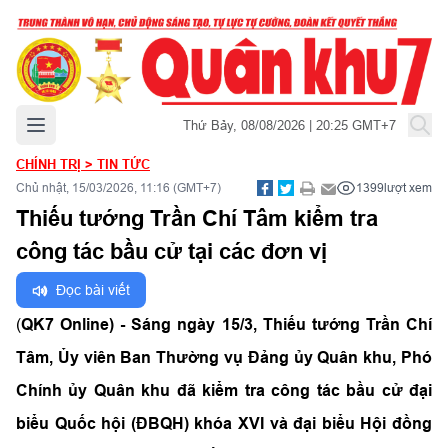
Mở menu chính
Thứ Bảy, 08/08/2026 | 20:25 GMT+7
CHÍNH TRỊ
>
TIN TỨC
Chủ nhật, 15/03/2026, 11:16 (GMT+7)
1399
lượt xem
Thiếu tướng Trần Chí Tâm kiểm tra
công tác bầu cử tại các đơn vị
Đọc bài viết
(
QK7 Online) - Sáng ngày 15/3, Thiếu tướng Trần Chí
Tâm, Ủy viên Ban Thường vụ Đảng ủy Quân khu, Phó
Chính ủy Quân khu đã kiểm tra công tác bầu cử đại
biểu Quốc hội (ĐBQH) khóa XVI và đại biểu Hội đồng