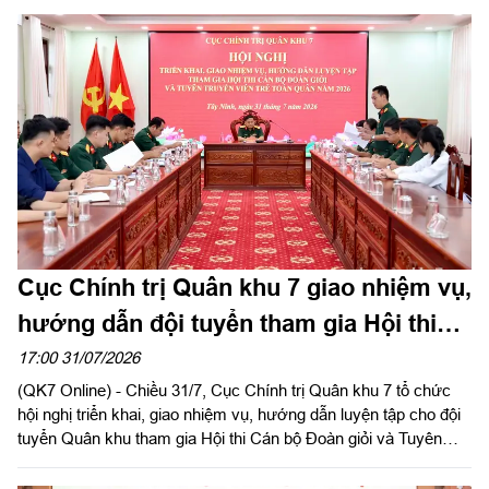
Đảng ủy, Chính ủy Quân khu 7 gửi Thư khen cán bộ, chiến sĩ,
các lực lượng thực hiện nhiệm vụ tìm kiếm, quy tập và xác
định danh tính hài cốt liệt sĩ. Báo Quân khu đăng toàn văn Thư
khen của đồng chí Chính ủy Quân khu 7.
Cục Chính trị Quân khu 7 giao nhiệm vụ,
hướng dẫn đội tuyển tham gia Hội thi
Cán bộ Đoàn giỏi và Tuyên truyền viên
17:00 31/07/2026
(QK7 Online) - Chiều 31/7, Cục Chính trị Quân khu 7 tổ chức
trẻ toàn quân năm 2026
hội nghị triển khai, giao nhiệm vụ, hướng dẫn luyện tập cho đội
tuyển Quân khu tham gia Hội thi Cán bộ Đoàn giỏi và Tuyên
truyền viên trẻ toàn quân năm 2026. Đại tá Nguyễn Như Trúc,
Phó Chủ nhiệm Chính trị Quân khu chủ trì hội nghị.