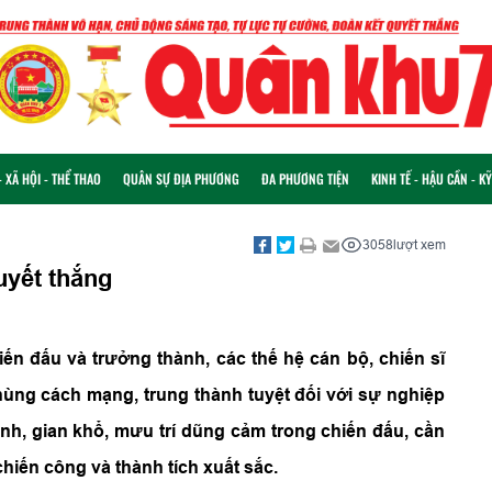
 XÃ HỘI - THỂ THAO
QUÂN SỰ ĐỊA PHƯƠNG
ĐA PHƯƠNG TIỆN
KINH TẾ - HẬU CẦN - K
3058
lượt xem
uyết thắng
ến đấu và trưởng thành, các thế hệ cán bộ, chiến sĩ
ùng cách mạng, trung thành tuyệt đối với sự nghiệp
h, gian khổ, mưu trí dũng cảm trong chiến đấu, cần
hiến công và thành tích xuất sắc.