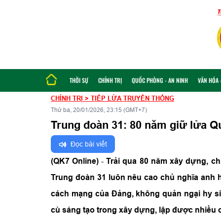
THỜI SỰ
CHÍNH TRỊ
QUỐC PHÒNG - AN NINH
VĂN HÓA -
CHÍNH TRỊ
>
TIẾP LỬA TRUYỀN THỐNG
Thứ ba, 20/01/2026, 23:15 (GMT+7)
Trung đoàn 31: 80 năm giữ lửa Q
Đọc bài viết
(QK7 Online)
-
Trải qua 80 năm xây dựng, chi
Trung đoàn 31 luôn nêu cao chủ nghĩa anh h
cách mạng của Đảng, không quản ngại hy sin
cù sáng tạo trong xây dựng, lập được nhiều c