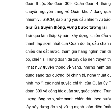
đoàn thuộc Sư đoàn 309, Quân đoàn 4; tháng
chuyển nguyên trạng về Quân khu 7 đóng quâ
nhiệm vụ SSCĐ, đáp ứng yêu cầu nhiệm vụ bảo v
Giữ lửa truyền thống, vững bước tương lai
Trải qua tám thập kỷ năm xây dựng, chiến đấu v
thành lập sớm nhất của Quân đội ta, dấu chân 
chiều dài đất nước, tham gia hàng nghìn trận đ
bộ, chiến sĩ Trung đoàn đã xây đắp nên truyền 
Phát huy truyền thống vẻ vang, những năm gần 
dụng sáng tạo đường lối chính trị, nghệ thuật 
hình mới”; các nghị quyết, chỉ thị của Quân ủ
đoàn 309 về công tác quân sự, quốc phòng. Trun
lượng tổng hợp, sức mạnh chiến đấu theo hướng 
lấy xây dựng đơn vị vững mạnh toàn diện “mẫu