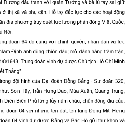
ải Dương đấu tranh với quân Tưởng và bè lũ tay sai giữ
 ở thị xã và phụ cận. Hỗ trợ đắc lực cho các hoạt động
dân địa phương truy quét lực lượng phản động Việt Quốc,
à Nội.
ung đoàn 64 đã cùng với chính quyền, nhân dân và lực
 Nam Định anh dũng chiến đấu; mở đánh hàng trăm trận,
 14/8/1948, Trung đoàn vinh dự được Chủ tịch Hồ Chí Minh
ết Thắng”.
rong đội hình của Đại đoàn Đồng Bằng - Sư đoàn 320,
n như: Sơn Tây, Trần Hưng Đạo, Mùa Xuân, Quang Trung,
h Điện Biên Phủ lừng lẫy năm châu, chấn động địa cầu.
ng đoàn 64 với những tên đất, tên làng Đồng Mít, Hưng
 đoàn 64 vinh dự được Đảng và Bác Hồ gửi thư khen và
.