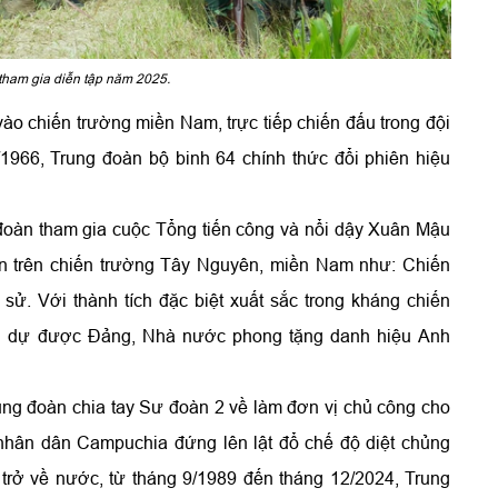
tham gia diễn tập năm 2025.
o chiến trường miền Nam, trực tiếp chiến đấu trong đội
1966, Trung đoàn bộ binh 64 chính thức đổi phiên hiệu
oàn tham gia cuộc Tổng tiến công và nổi dậy Xuân Mậu
ớn trên chiến trường Tây Nguyên, miền Nam như: Chiến
sử. Với thành tích đặc biệt xuất sắc trong kháng chiến
nh dự được Đảng, Nhà nước phong tặng danh hiệu Anh
ung đoàn chia tay Sư đoàn 2 về làm đơn vị chủ công cho
nhân dân Campuchia đứng lên lật đổ chế độ diệt chủng
trở về nước, từ tháng 9/1989 đến tháng 12/2024, Trung