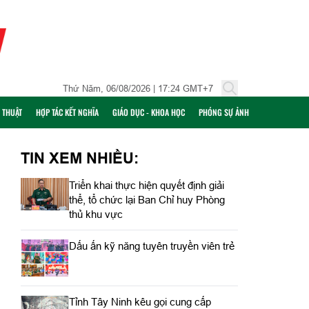
Thứ Năm, 06/08/2026 | 17:24 GMT+7
Ỹ THUẬT
HỢP TÁC KẾT NGHĨA
GIÁO DỤC - KHOA HỌC
PHÓNG SỰ ẢNH
TIN XEM NHIỀU:
Triển khai thực hiện quyết định giải
thể, tổ chức lại Ban Chỉ huy Phòng
thủ khu vực
Dấu ấn kỹ năng tuyên truyền viên trẻ
Tỉnh Tây Ninh kêu gọi cung cấp