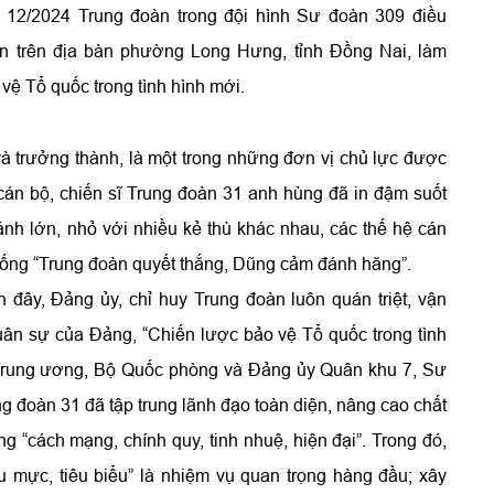
 12/2024 Trung đoàn trong đội hình Sư đoàn 309 điều
n trên địa bàn phường Long Hưng, tỉnh Đồng Nai, làm
ệ Tổ quốc trong tình hình mới.
à trưởng thành, là một trong những đơn vị chủ lực được
cán bộ, chiến sĩ Trung đoàn 31 anh hùng đã in đậm suốt
ánh lớn, nhỏ với nhiều kẻ thù khác nhau, các thế hệ cán
thống “Trung đoàn quyết thắng, Dũng cảm đánh hăng”.
đây, Đảng ủy, chỉ huy Trung đoàn luôn quán triệt, vận
quân sự của Đảng, “Chiến lược bảo vệ Tổ quốc trong tình
y Trung ương, Bộ Quốc phòng và Đảng ủy Quân khu 7, Sư
g đoàn 31 đã tập trung lãnh đạo toàn diện, nâng cao chất
“cách mạng, chính quy, tinh nhuệ, hiện đại”. Trong đó,
 mực, tiêu biểu” là nhiệm vụ quan trọng hàng đầu; xây