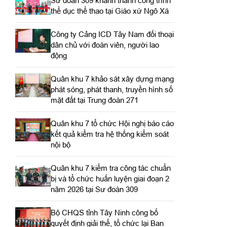
Sư đoàn 309 khánh thành công trình
thể dục thể thao tại Giáo xứ Ngô Xá
Công ty Cảng ICD Tây Nam đối thoại
dân chủ với đoàn viên, người lao
động
Quân khu 7 khảo sát xây dựng mạng
phát sóng, phát thanh, truyền hình số
mặt đất tại Trung đoàn 271
Quân khu 7 tổ chức Hội nghị báo cáo
kết quả kiểm tra hệ thống kiểm soát
nội bộ
Quân khu 7 kiểm tra công tác chuẩn
bị và tổ chức huấn luyện giai đoạn 2
năm 2026 tại Sư đoàn 309
Bộ CHQS tỉnh Tây Ninh công bố
quyết định giải thể, tổ chức lại Ban