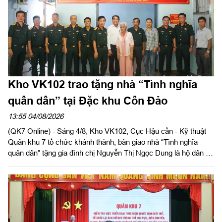
Kho VK102 trao tặng nhà “Tình nghĩa
quân dân” tại Đặc khu Côn Đảo
13:55 04/08/2026
(QK7 Online) - Sáng 4/8, Kho VK102, Cục Hậu cần - Kỹ thuật
Quân khu 7 tổ chức khánh thành, bàn giao nhà “Tình nghĩa
quân dân” tặng gia đình chị Nguyễn Thị Ngọc Dung là hộ dân có
hoàn cảnh khó khăn về nhà ở hiện đang cư trú tại Đặc khu Côn
Đảo, Thành phố Hồ Chí Minh. Đại tá Phạm Ngọc Sơn, Chính
ủy Cục Hậu cần - Kỹ thuật Quân khu đến dự và phát biểu chúc
mừng.