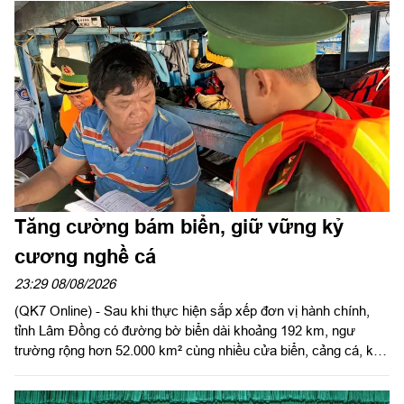
Tăng cường bám biển, giữ vững kỷ
cương nghề cá
23:29 08/08/2026
(QK7 Online) - Sau khi thực hiện sắp xếp đơn vị hành chính,
tỉnh Lâm Đồng có đường bờ biển dài khoảng 192 km, ngư
trường rộng hơn 52.000 km² cùng nhiều cửa biển, cảng cá, khu
neo đậu tránh trú bão và đặc khu Phú Quý - một trong những
ngư trường trọng điểm của cả nước. Tiềm năng lớn để phát