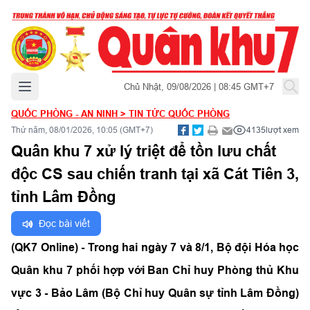
Mở menu chính
Chủ Nhật, 09/08/2026 | 08:45 GMT+7
QUỐC PHÒNG - AN NINH
>
TIN TỨC QUỐC PHÒNG
Thứ năm, 08/01/2026, 10:05 (GMT+7)
4135
lượt xem
Quân khu 7 xử lý triệt để tồn lưu chất
độc CS sau chiến tranh tại xã Cát Tiên 3,
tỉnh Lâm Đồng
Đọc bài viết
(QK7 Online) - Trong hai ngày 7 và 8/1, Bộ đội Hóa học
Quân khu 7 phối hợp với Ban Chỉ huy Phòng thủ Khu
vực 3 - Bảo Lâm (Bộ Chỉ huy Quân sự tỉnh Lâm Đồng)