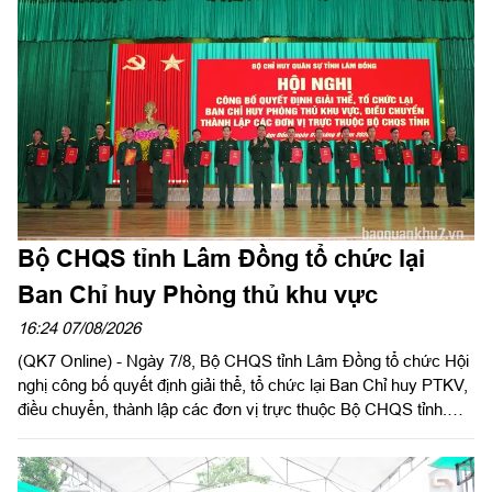
triển kinh tế biển cũng đặt ra yêu cầu cao trong quản lý hoạt
động khai thác thủy sản. Trong cuộc chiến chống khai thác hải
sản bất hợp pháp, không báo cáo và không theo quy định
(IUU), Bộ đội Biên phòng (BĐBP) tỉnh Lâm Đồng đang phát huy
vai trò nòng cốt, góp phần xây dựng nghề cá hiện đại, có trách
nhiệm và phát triển bền vững.
Bộ CHQS tỉnh Lâm Đồng tổ chức lại
Ban Chỉ huy Phòng thủ khu vực
16:24 07/08/2026
(QK7 Online) - Ngày 7/8, Bộ CHQS tỉnh Lâm Đồng tổ chức Hội
nghị công bố quyết định giải thể, tổ chức lại Ban Chỉ huy PTKV,
điều chuyển, thành lập các đơn vị trực thuộc Bộ CHQS tỉnh.
Thiếu tướng Lê Xuân Bình, Ủy viên Thường vụ Đảng ủy, Phó
Tư lệnh, Tham mưu trưởng Quân khu dự và chỉ đạo hội nghị.
Thiếu tướng Đinh Hồng Tiếng, Ủy viên Thường vụ Tỉnh ủy, Chỉ