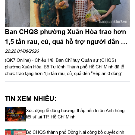
Ban CHQS phường Xuân Hòa trao hơn
1,5 tấn rau, củ, quả hỗ trợ người dân có
hoàn cảnh khó khăn
22:22 01/08/2026
(QK7 Online) - Chiều 1/8, Ban Chỉ huy Quân sự (CHQS)
phường Xuân Hòa, Bộ Tư lệnh Thành phố Hồ Chí Minh đã tổ
chức trao tặng hơn 1,5 tấn rau, củ, quả đến “Bếp ăn 0 đồng”
cùng các hộ dân có hoàn cảnh khó khăn trên địa bàn phường
Thạnh Mỹ Tây và Tăng Nhơn Phú (Thành phố Hồ Chí Minh).
TIN XEM NHIỀU:
Xúc động lễ dâng hương, thắp nến tri ân Anh hùng
liệt sĩ tại TP. Hồ Chí Minh
Bộ CHQS thành phố Đồng Nai công bố quyết định