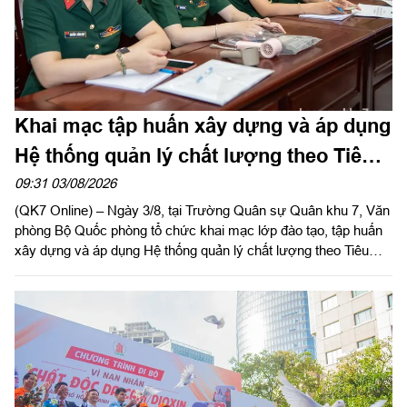
Khai mạc tập huấn xây dựng và áp dụng
Hệ thống quản lý chất lượng theo Tiêu
chuẩn quốc gia TCVN ISO 9001:2015
09:31 03/08/2026
(QK7 Online) – Ngày 3/8, tại Trường Quân sự Quân khu 7, Văn
phòng Bộ Quốc phòng tổ chức khai mạc lớp đào tạo, tập huấn
xây dựng và áp dụng Hệ thống quản lý chất lượng theo Tiêu
chuẩn quốc gia TCVN ISO 9001:2015 năm 2026 khu vực phía
Nam.