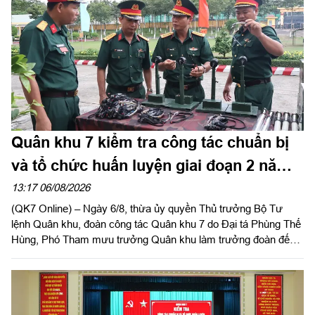
Quân khu 7 kiểm tra công tác chuẩn bị
và tổ chức huấn luyện giai đoạn 2 năm
2026 tại Sư đoàn 309
13:17 06/08/2026
(QK7 Online) – Ngày 6/8, thừa ủy quyền Thủ trưởng Bộ Tư
lệnh Quân khu, đoàn công tác Quân khu 7 do Đại tá Phùng Thế
Hùng, Phó Tham mưu trưởng Quân khu làm trưởng đoàn đến
kiểm tra công tác chuẩn bị và tổ chức huấn luyện giai đoạn 2
năm 2026 tại Sư đoàn 309.