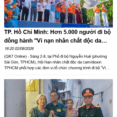
TP. Hồ Chí Minh: Hơn 5.000 người đi bộ
đồng hành "Vì nạn nhân chất độc da
cam"
16:20 02/08/2026
(QK7 Online) - Sáng 2-8, tại Phố đi bộ Nguyễn Huệ (phường
Sài Gòn, TPHCM), Hội Nạn nhân chất độc da cam/dioxin
TPHCM phối hợp các đơn vị tổ chức chương trình đi bộ “Vì
nạn nhân chất độc da cam/dioxin” năm 2026, nhân kỷ niệm 65
năm Ngày Thảm họa da cam ở Việt Nam (10-8-1961 - 10-8-
2026).