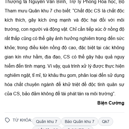
Thượng tá Nguyễn Văn Bính, Trợ lý Phòng Hóa học, Bộ
Tham mưu Quân khu 7 cho biết: “Chất độc CS là chất độc
kích thích, gây kích ứng mạnh và độc hại đối với môi
trường, con người và động vật. Chỉ cần tiếp xúc ở nồng độ
rất thấp cũng có thể gây ảnh hưởng nghiêm trọng đến sức
khỏe; trong điều kiện nồng độ cao, đặc biệt tại các không
gian kín như hầm, địa đạo, CS có thể gây hậu quả nguy
hiểm đến tính mạng. Vì vậy, quá trình xử lý được thực hiện
nghiêm ngặt, tỉ mỉ, từ khâu thu gom, phân loại đến sử dụng
hóa chất chuyên ngành để khử triệt để độc tính quân sự
của CS, bảo đảm không để tái phát tán ra môi trường”.
Biện Cường
TỪ KHÓA:
Quân khu 7
Báo Quân khu 7
Qk7