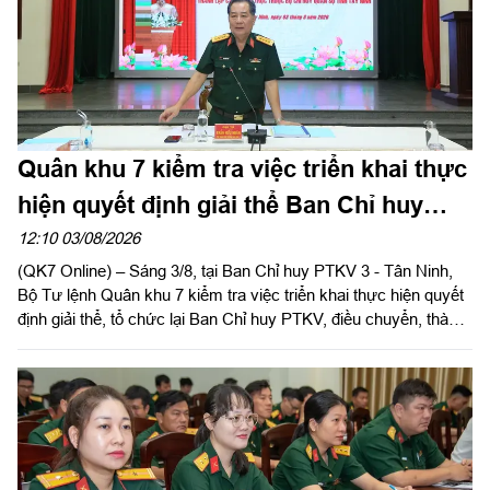
Quân khu 7 kiểm tra việc triển khai thực
hiện quyết định giải thể Ban Chỉ huy
PTKV tại tỉnh Tây Ninh
12:10 03/08/2026
(QK7 Online) – Sáng 3/8, tại Ban Chỉ huy PTKV 3 - Tân Ninh,
Bộ Tư lệnh Quân khu 7 kiểm tra việc triển khai thực hiện quyết
định giải thể, tổ chức lại Ban Chỉ huy PTKV, điều chuyển, thành
lập các đơn vị trực thuộc Bộ CHQS tỉnh Tây Ninh. Đại tá Trần
Hữu Nhân, Phó Tham mưu trưởng Quân khu thừa ủy quyền
của Thủ trưởng Bộ Tư lệnh Quân khu trưởng đoàn kiểm tra.