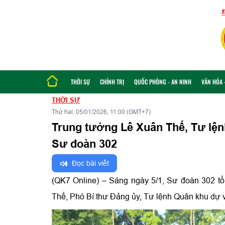
THỜI SỰ
CHÍNH TRỊ
QUỐC PHÒNG - AN NINH
VĂN HÓA -
THỜI SỰ
Thứ hai, 05/01/2026, 11:00 (GMT+7)
Trung tướng Lê Xuân Thế, Tư lện
Sư đoàn 302
Đọc bài viết
(QK7 Online) – Sáng ngày 5/1, Sư đoàn 302 t
Thế, Phó Bí thư Đảng ủy, Tư lệnh Quân khu dự v