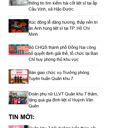
thông tin tìm kiếm hài cốt liệt sĩ tại ấp
Cầu Vịnh, xã Hảo Đước
Xúc động lễ dâng hương, thắp nến tri
ân Anh hùng liệt sĩ tại TP. Hồ Chí
Minh
Bộ CHQS thành phố Đồng Nai công
bố quyết định giải thể, tổ chức lại Ban
Chỉ huy phòng thủ khu vực
Bàn giao chức vụ Trưởng phòng
Tuyên huấn Quân khu 7
Đoàn phụ nữ LLVT Quân khu 7 thăm,
tặng quà gia đình liệt sĩ Huỳnh Văn
Quên
TIN MỚI: