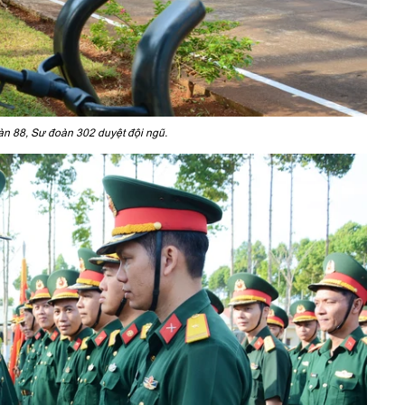
àn 88, Sư đoàn 302 duyệt đội ngũ.