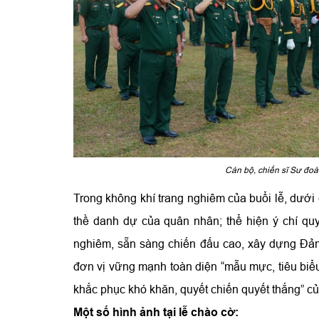
Cán bộ, chiến sĩ Sư đo
Trong không khí trang nghiêm của buổi lễ, dưới
thề danh dự của quân nhân; thể hiện ý chí quyế
nghiêm, sẵn sàng chiến đấu cao, xây dựng Đả
đơn vị vững mạnh toàn diện “mẫu mực, tiêu biểu”
khắc phục khó khăn, quyết chiến quyết thắng” 
Một số hình ảnh tại lễ chào cờ: