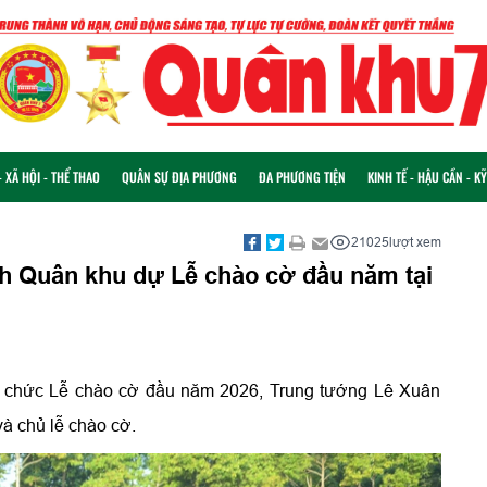
 XÃ HỘI - THỂ THAO
QUÂN SỰ ĐỊA PHƯƠNG
ĐA PHƯƠNG TIỆN
KINH TẾ - HẬU CẦN - K
21025
lượt xem
h Quân khu dự Lễ chào cờ đầu năm tại
ổ chức Lễ chào cờ đầu năm 2026, Trung tướng Lê Xuân
à chủ lễ chào cờ.