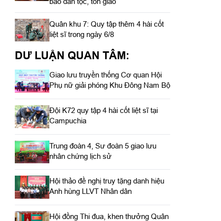
bào dân tộc, tôn giáo
Quân khu 7: Quy tập thêm 4 hài cốt
liệt sĩ trong ngày 6/8
DƯ LUẬN QUAN TÂM:
Giao lưu truyền thống Cơ quan Hội
Phụ nữ giải phóng Khu Đông Nam Bộ
Đội K72 quy tập 4 hài cốt liệt sĩ tại
Campuchia
Trung đoàn 4, Sư đoàn 5 giao lưu
nhân chứng lịch sử
Hội thảo đề nghị truy tặng danh hiệu
Anh hùng LLVT Nhân dân
Hội đồng Thi đua, khen thưởng Quân