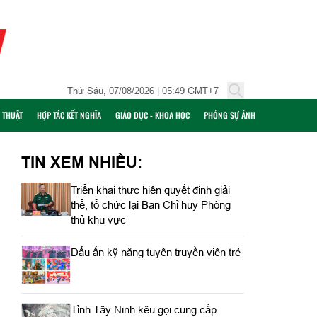
Thứ Sáu, 07/08/2026 | 05:49 GMT+7
Ỹ THUẬT
HỢP TÁC KẾT NGHĨA
GIÁO DỤC - KHOA HỌC
PHÓNG SỰ ẢNH
TIN XEM NHIỀU:
Triển khai thực hiện quyết định giải
thể, tổ chức lại Ban Chỉ huy Phòng
thủ khu vực
Dấu ấn kỹ năng tuyên truyền viên trẻ
Tỉnh Tây Ninh kêu gọi cung cấp