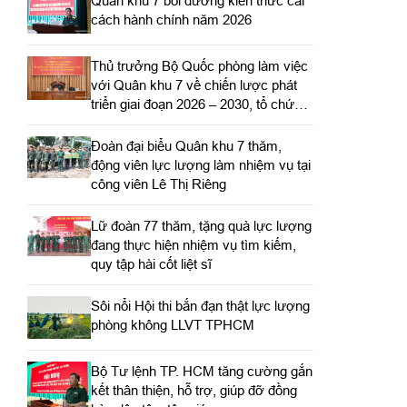
Quân khu 7 bồi dưỡng kiến thức cải
cách hành chính năm 2026
Thủ trưởng Bộ Quốc phòng làm việc
với Quân khu 7 về chiến lược phát
triển giai đoạn 2026 – 2030, tổ chức,
cơ cấu lại doanh nghiệp
Đoàn đại biểu Quân khu 7 thăm,
động viên lực lượng làm nhiệm vụ tại
công viên Lê Thị Riêng
Lữ đoàn 77 thăm, tặng quà lực lượng
đang thực hiện nhiệm vụ tìm kiếm,
quy tập hài cốt liệt sĩ
Sôi nổi Hội thi bắn đạn thật lực lượng
phòng không LLVT TPHCM
Bộ Tư lệnh TP. HCM tăng cường gắn
kết thân thiện, hỗ trợ, giúp đỡ đồng