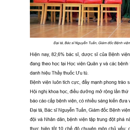
Đại tá, Bác sĩ Nguyễn Tuấn, Giám đốc Bệnh viện
Hiện nay, 82,6% bác sĩ, dược sĩ của Bệnh việ
đang theo học tại Học viện Quân y và các bệnh 
danh hiệu Thầy thuốc Ưu tú.
Bệnh viện luôn tích cực, đẩy mạnh phong trào sán
Hội nghị khoa học, điều dưỡng mở rộng lần t
báo cáo cấp bệnh viện, có nhiều sáng kiến đưa va
Đại tá, Bác sĩ Nguyễn Tuấn, Giám đốc Bệnh viện 
đội và Nhân dân, bệnh viện tập trung đột phá nâ
thực hiện tốt 10 chế độ chuyên môn chủ yếu; gi