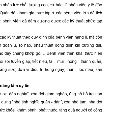
n nhân lực chất lượng cao, cử bác sĩ, nhân viên y tế đào
 Quân đội; tham gia thực tập ở các bệnh viện lớn để tích
ậy, bệnh viện đã đảm đương được các kỹ thuật phức tạp
.
các kỹ thuật theo quy định của bệnh viện hạng II, mà còn
n đoán u, sọ não, phẫu thuật đóng đinh kín xương đùi,
ạo dây chằng khớp gối… Bệnh viện triển khai thực hiện
i soi tuyến giáp, tiết niệu, tai - mũi - họng - thanh quản,
gắng sức; đơn vị điều trị trong ngày; thận - lọc máu; sản
nâng tầm uy tín
n ơn đáp nghĩa”, xóa đói giảm nghèo, ủng hộ hỗ trợ nạn
ựng "nhà tình nghĩa quân - dân”; xóa nhà tạm, nhà dột
 sức khỏe, khám bệnh, phát thuốc, tặng quà người có công