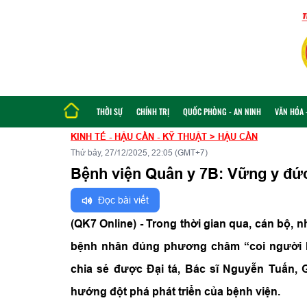
THỜI SỰ
CHÍNH TRỊ
QUỐC PHÒNG - AN NINH
VĂN HÓA -
KINH TẾ - HẬU CẦN - KỸ THUẬT
>
HẬU CẦN
Thứ bảy, 27/12/2025, 22:05 (GMT+7)
Bệnh viện Quân y 7B: Vững y đức 
Đọc bài viết
(QK7 Online) - Trong thời gian qua, cán bộ, 
bệnh nhân đúng phương châm “coi người b
chia sẻ được Đại tá, Bác sĩ Nguyễn Tuấn,
hướng đột phá phát triển của bệnh viện.