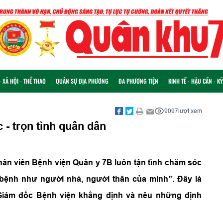
 XÃ HỘI - THỂ THAO
QUÂN SỰ ĐỊA PHƯƠNG
ĐA PHƯƠNG TIỆN
KINH TẾ - HẬU CẦN - K
9097
lượt xem
- trọn tình quân dân
nhân viên Bệnh viện Quân y 7B luôn tận tình chăm sóc
ệnh như người nhà, người thân của mình”. Đây là
 Giám đốc Bệnh viện khẳng định và nêu những định