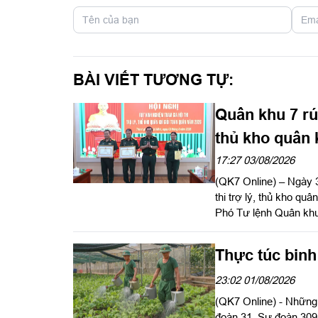
BÀI VIẾT TƯƠNG TỰ:
Quân khu 7 rút
thủ kho quân 
17:27 03/08/2026
(QK7 Online) – Ngày 3
thi trợ lý, thủ kho q
Phó Tư lệnh Quân khu 
nhiệm Hậu cần – Kỹ th
Thực túc bin
23:02 01/08/2026
(QK7 Online) - Những
đoàn 31, Sư đoàn 30