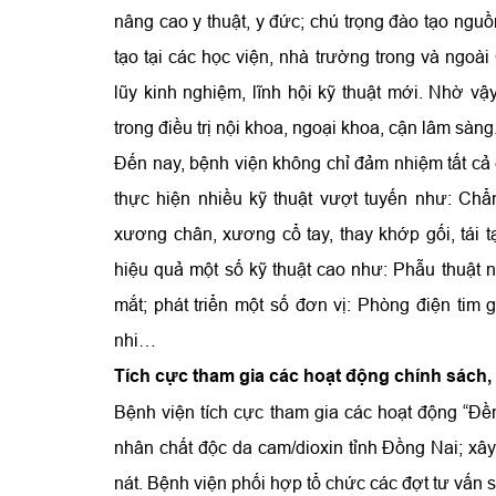
nâng cao y thuật, y đức; chú trọng đào tạo nguồ
tạo tại các học viện, nhà trường trong và ngoài
lũy kinh nghiệm, lĩnh hội kỹ thuật mới. Nhờ v
trong điều trị nội khoa, ngoại khoa, cận lâm sàng
Đến nay, bệnh viện không chỉ đảm nhiệm tất cả 
thực hiện nhiều kỹ thuật vượt tuyến như: Chẩ
xương chân, xương cổ tay, thay khớp gối, tái t
hiệu quả một số kỹ thuật cao như: Phẫu thuật nộ
mắt; phát triển một số đơn vị: Phòng điện tim 
nhi…
Tích cực tham gia các hoạt động chính sách, 
Bệnh viện tích cực tham gia các hoạt động “Đề
nhân chất độc da cam/dioxin tỉnh Đồng Nai; xây d
nát. Bệnh viện phối hợp tổ chức các đợt tư vấn