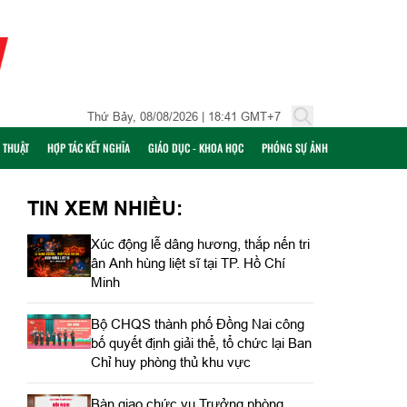
Thứ Bảy, 08/08/2026 | 18:41 GMT+7
Ỹ THUẬT
HỢP TÁC KẾT NGHĨA
GIÁO DỤC - KHOA HỌC
PHÓNG SỰ ẢNH
TIN XEM NHIỀU:
Xúc động lễ dâng hương, thắp nến tri
ân Anh hùng liệt sĩ tại TP. Hồ Chí
Minh
Bộ CHQS thành phố Đồng Nai công
bố quyết định giải thể, tổ chức lại Ban
Chỉ huy phòng thủ khu vực
Bàn giao chức vụ Trưởng phòng