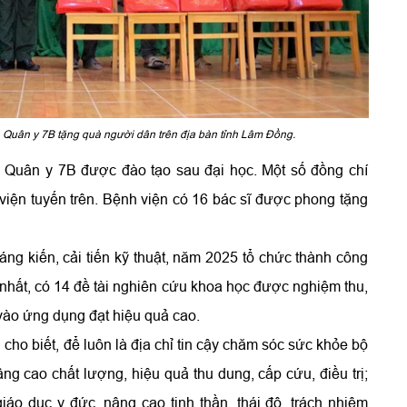
 Quân y 7B tặng quà người dân trên địa bàn tỉnh Lâm Đồng.
n Quân y 7B được đào tạo sau đại học. Một số đồng chí
viện tuyến trên. Bệnh viện có 16 bác sĩ được phong tặng
g kiến, cải tiến kỹ thuật, năm 2025 tổ chức thành công
hứ nhất, có 14 đề tài nghiên cứu khoa học được nghiệm thu,
̀o ứng dụng đạt hiệu quả cao.
cho biết, để luôn là địa chỉ tin cậy chăm sóc sức khỏe bộ
ng cao chất lượng, hiệu quả thu dung, cấp cứu, điều trị;
áo dục y đức, nâng cao tinh thần, thái độ, trách nhiệm