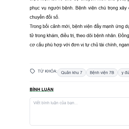
phục vụ người bệnh. Bệnh viện chú trọng xây 
chuyển đổi số.
Trong bối cảnh mới, bệnh viện đẩy mạnh ứng dụn
tử trong khám, điều trị, theo dõi bệnh nhân. Đồn
cơ cấu phù hợp với đơn vị tự chủ tài chính, ngan
TỪ KHÓA:
Quân khu 7
Bệnh viện 7B
y đ
BÌNH LUẬN