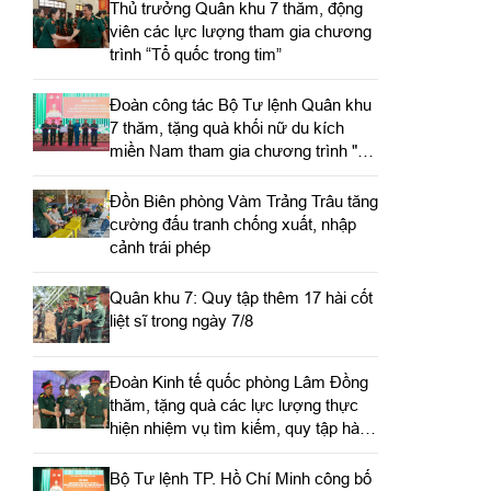
Thủ trưởng Quân khu 7 thăm, động
viên các lực lượng tham gia chương
trình “Tổ quốc trong tim”
Đoàn công tác Bộ Tư lệnh Quân khu
7 thăm, tặng quà khối nữ du kích
miền Nam tham gia chương trình "Tổ
quốc trong tim"
Đồn Biên phòng Vàm Trảng Trâu tăng
cường đấu tranh chống xuất, nhập
cảnh trái phép
Quân khu 7: Quy tập thêm 17 hài cốt
liệt sĩ trong ngày 7/8
Đoàn Kinh tế quốc phòng Lâm Đồng
thăm, tặng quà các lực lượng thực
hiện nhiệm vụ tìm kiếm, quy tập hài
cốt liệt sĩ
Bộ Tư lệnh TP. Hồ Chí Minh công bố