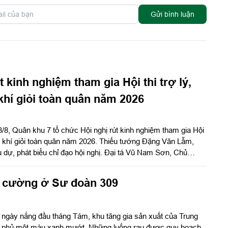
Gửi bình luận
 kinh nghiệm tham gia Hội thi trợ lý,
khí giỏi toàn quân năm 2026
/8, Quân khu 7 tổ chức Hội nghị rút kinh nghiệm tham gia Hội
uân khí giỏi toàn quân năm 2026. Thiếu tướng Đặng Văn Lẫm,
dự, phát biểu chỉ đạo hội nghị. Đại tá Vũ Nam Sơn, Chủ
uật Quân khu chủ trì hội nghị.
h cường ở Sư đoàn 309
 ngày nắng đầu tháng Tám, khu tăng gia sản xuất của Trung
9 phủ một màu xanh mướt. Những luống rau được quy hoạch