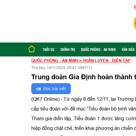
THỜI SỰ
CHÍNH TRỊ
QUỐC PHÒNG - AN NINH
VĂN HÓA -
QUỐC PHÒNG - AN NINH
>
HUẤN LUYỆN - DIỄN TẬP
Thứ sáu, 14/11/2025, 09:47 (GMT+7)
Trung đoàn Gia Định hoàn thành t
Đọc bài viết
(QK7 Online) - Từ ngày 6 đến 12/11, tại Trường
cấp tiểu đoàn với đề mục “Tiểu đoàn bộ binh vận
Tham gia diễn tập, Tiểu đoàn 1 được tăng cườn
hiệp đồng chặt chẽ, triển khai phương án chiến đ