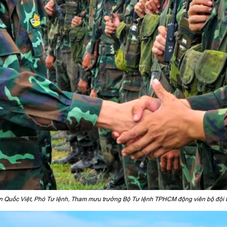
 Quốc Việt, Phó Tư lệnh, Tham mưu trưởng Bộ Tư lệnh TPHCM động viên bộ đội t