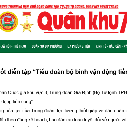
 XÃ HỘI - THỂ THAO
QUÂN SỰ ĐỊA PHƯƠNG
ĐA PHƯƠNG TIỆN
KINH TẾ - HẬU CẦN - K
ốt diễn tập “Tiểu đoàn bộ binh vận động ti
 bắn Quốc gia khu vực 3, Trung đoàn Gia Định (Bộ Tư lệnh TPH
 động tiến công”.
g hỏa lực của Trung đoàn, lực lượng thiết giáp và dân quân 
ấu theo đúng kế hoạch, bảo đảm an toàn tuyệt đối về người và v