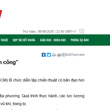
Thứ Năm, 06/08/2026 | 22:45 GMT+7
Ỹ THUẬT
HỢP TÁC KẾT NGHĨA
GIÁO DỤC - KHOA HỌC
PHÓNG SỰ ẢNH
8287
lượt xem
ến công”
CM) tổ chức diễn tập chiến thuật có bắn đạn hơi
địa phương. Quá trình thực hành, các lực lượng
ũ khí, trang bị.