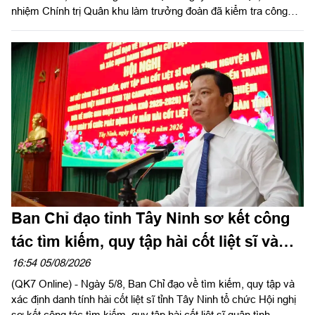
nhiệm Chính trị Quân khu làm trưởng đoàn đã kiểm tra công
tác chuẩn bị và tổ chức huấn luyện giai đoạn 2 năm 2026 tại
Trung đoàn 738 và Ban CHQS phường Tân An, Bộ CHQS tỉnh
Tây Ninh.
Ban Chỉ đạo tỉnh Tây Ninh sơ kết công
tác tìm kiếm, quy tập hài cốt liệt sĩ và
đẩy mạnh Chiến dịch 500 ngày đêm
16:54 05/08/2026
(QK7 Online) - Ngày 5/8, Ban Chỉ đạo về tìm kiếm, quy tập và
xác định danh tính hài cốt liệt sĩ tỉnh Tây Ninh tổ chức Hội nghị
sơ kết công tác tìm kiếm, quy tập hài cốt liệt sĩ quân tình