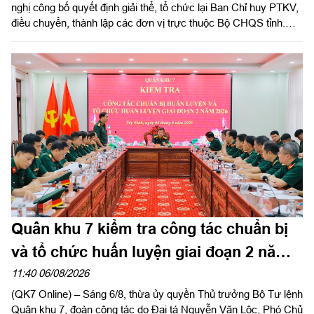
nghị công bố quyết định giải thể, tổ chức lại Ban Chỉ huy PTKV,
điều chuyển, thành lập các đơn vị trực thuộc Bộ CHQS tỉnh.
Thừa ủy quyền của Bộ Tư lệnh Quân khu 7, Thiếu tướng Lê
Ngọc Hải, Phó Tham mưu trưởng Quân khu dự và phát biểu
chỉ đạo.
Quân khu 7 kiểm tra công tác chuẩn bị
và tổ chức huấn luyện giai đoạn 2 năm
2026 tại tỉnh Tây Ninh
11:40 06/08/2026
(QK7 Online) – Sáng 6/8, thừa ủy quyền Thủ trưởng Bộ Tư lệnh
Quân khu 7, đoàn công tác do Đại tá Nguyễn Văn Lộc, Phó Chủ