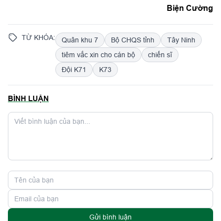
Biện Cường
TỪ KHÓA:
Quân khu 7
Bộ CHQS tỉnh
Tây Ninh
tiêm vắc xin cho cán bộ
chiến sĩ
Đội K71
K73
BÌNH LUẬN
Gửi bình luận