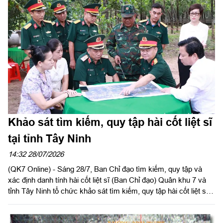
trưởng, Tham mưu trưởng Bộ CHQS tỉnh, Ủy viên Ban Chỉ đạo
diễn tập tỉnh, Phó Trưởng ban thường trực Ban tổ chức diễn tập
tỉnh; Đại tá Phạm Ngọc Thạch, Phó Chỉ huy trưởng Bộ CHQS
tỉnh.
Khảo sát tìm kiếm, quy tập hài cốt liệt sĩ
tại tỉnh Tây Ninh
14:32 28/07/2026
(QK7 Online) - Sáng 28/7, Ban Chỉ đạo tìm kiếm, quy tập và
xác định danh tính hài cốt liệt sĩ (Ban Chỉ đạo) Quân khu 7 và
tỉnh Tây Ninh tổ chức khảo sát tìm kiếm, quy tập hài cốt liệt sĩ
(HCLS) tại tổ 20, ấp Vịnh, xã Hảo Đước.