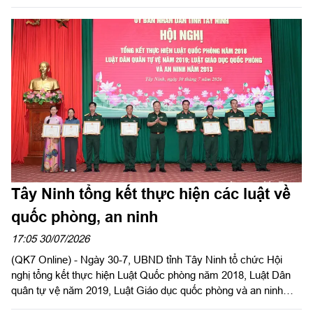
Đảng, Ủy viên Quân ủy Trung ương, Phó Bí thư Đảng ủy, Tư
lệnh Quân khu 7 và đồng chí Nguyễn Văn Quyết, Ủy viên Ban
Chấp hành Trung ương Đảng, Bí thư Tỉnh ủy, Bí thư Đảng ủy
Quân sự tỉnh đồng chủ trì hội nghị.
Tây Ninh tổng kết thực hiện các luật về
quốc phòng, an ninh
17:05 30/07/2026
(QK7 Online) - Ngày 30-7, UBND tỉnh Tây Ninh tổ chức Hội
nghị tổng kết thực hiện Luật Quốc phòng năm 2018, Luật Dân
quân tự vệ năm 2019, Luật Giáo dục quốc phòng và an ninh
năm 2013. Đại tá Trần Hữu Nhân, Phó Tham mưu trưởng Quân