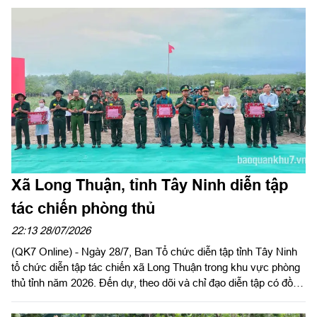
khu 7 dự và phát biểu chỉ đạo. Đại tá Trần Đình Hưng, Phó Chỉ
huy trưởng, Tham mưu trưởng Bộ CHQS tỉnh, thừa ủy quyền
UBND tỉnh chủ trì hội nghị. Dự Hội nghị có Đại tá Bùi Đăng
Ninh, Chính ủy Bộ CHQS tỉnh.
Xã Long Thuận, tỉnh Tây Ninh diễn tập
tác chiến phòng thủ
22:13 28/07/2026
(QK7 Online) - Ngày 28/7, Ban Tổ chức diễn tập tỉnh Tây Ninh
tổ chức diễn tập tác chiến xã Long Thuận trong khu vực phòng
thủ tỉnh năm 2026. Đến dự, theo dõi và chỉ đạo diễn tập có đồng
chí Nguyễn Hồng Sơn, Phó Chủ tịch HĐND tỉnh, Phó Trưởng
ban tổ chức diễn tập tỉnh; Đại tá Trần Đình Hưng, Phó Chỉ huy