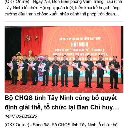
(QK7 Online) - Ngày 7/8, Đồn Biên phòng Vàm Trảng Trâu (tỉnh
Tây Ninh) tổ chức Hội nghị quán triệt, triển khai kế hoạch tăng
cường đấu tranh chống xuất, nhập cảnh trái phép trên đoạn
biên giới đơn vị quản lý.
Bộ CHQS tỉnh Tây Ninh công bố quyết
định giải thể, tổ chức lại Ban Chỉ huy
phòng thủ khu vực
14:47 06/08/2026
(QK7 Online) - Sáng 6/8, Bộ CHQS tỉnh Tây Ninh tổ chức hội