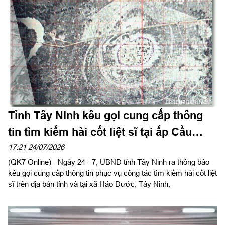
Tỉnh Tây Ninh kêu gọi cung cấp thông
tin tìm kiếm hài cốt liệt sĩ tại ấp Cầu
Vịnh, xã Hảo Đước
17:21 24/07/2026
(QK7 Online) - Ngày 24 - 7, UBND tỉnh Tây Ninh ra thông báo
kêu gọi cung cấp thông tin phục vụ công tác tìm kiếm hài cốt liệt
sĩ trên địa bàn tỉnh và tại xã Hảo Đước, Tây Ninh.