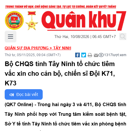
Mở menu chính
Thứ Hai, 10/08/2026 | 06:45 GMT+7
QUÂN SỰ ĐỊA PHƯƠNG
>
TÂY NINH
Thứ tư, 05/11/2025, 09:04 (GMT+7)
1317
lượt xem
Bộ CHQS tỉnh Tây Ninh tổ chức tiêm
vắc xin cho cán bộ, chiến sĩ Đội K71,
K73
Đọc bài viết
(QK7 Online) - Trong hai ngày 3 và 4/11, Bộ CHQS tỉnh
Tây Ninh phối hợp với Trung tâm kiểm soát bệnh tật,
Sở Y tế tỉnh Tây Ninh tổ chức tiêm vắc xin phòng bệnh