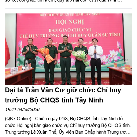
nguyện, chuyên gia Việt Nam hy sinh qua các thời kỳ chiến
tranh tại Campuchia đưa về nước giai đoạn XXV; rút kinh
nghiệm sau 60 ngày triển khai lấy mẫu hài cốt liệt sĩ; phát động
đợt thi đua cao điểm với chủ đề “350 ngày đêm thần tốc, quyết
thắng”. Đồng chí Phạm Tấn Hòa, Phó chủ tịch UBND tỉnh Tây
Ninh, Trưởng ban Chỉ đạo về tìm kiếm, quy tập và xác định
danh tính hài cốt liệt sĩ tỉnh Tây Ninh chủ trì hội nghị.
Đại tá Trần Văn Cư giữ chức Chỉ huy
trưởng Bộ CHQS tỉnh Tây Ninh
19:41 04/08/2026
(QK7 Online) - Chiều ngày 04/8, Bộ CHQS tỉnh Tây Ninh tổ
chức Hội nghị bàn giao chức vụ Chỉ huy trưởng Bộ CHQS tỉnh.
Trung tướng Lê Xuân Thế, Ủy viên Ban Chấp hành Trung ương