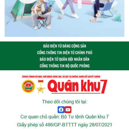
BÁO ĐIỆN TỬ ĐẢNG CỘNG SẢN
CỔNG THÔNG TIN ĐIỆN TỬ CHÍNH PHỦ
BÁO ĐIỆN TỬ QUÂN ĐỘI NHÂN DÂN
CỔNG THÔNG TIN BỘ QUỐC PHÒNG
Theo dõi chúng tôi tại:
Cơ quan chủ quản: Bộ Tư lệnh Quân khu 7
Giấy phép số 486/GP-BTTTT ngày 28/07/2021